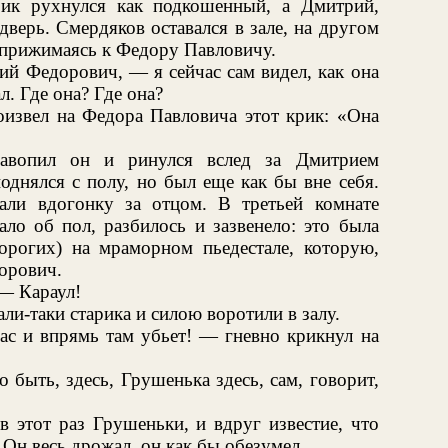
рик рухнулся как подкошенный, а Дмитрий,
дверь. Смердяков оставался в зале, на другом
 прижимаясь к Федору Павловичу.
й Федорович, — я сейчас сам видел, как она
л. Где она? Где она?
оизвел на Федора Павловича этот крик: «Она
вопил он и ринулся вслед за Дмитрием
днялся с полу, но был еще как бы вне себя.
ли вдогонку за отцом. В третьей комнате
ало об пол, разбилось и зазвенело: это была
дорогих) на мраморном пьедестале, которую,
орович.
 — Караул!
и-таки старика и силою воротили в залу.
ас и впрямь там убьет! — гневно крикнул на
 быть, здесь, Грушенька здесь, сам, говорит,
в этот раз Грушеньки, и вдруг известие, что
. Он весь дрожал, он как бы обезумел.