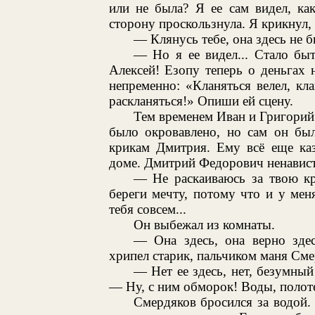
или не была? Я ее сам видел, ка
сторону проскользнула. Я крикнул, 
— Клянусь тебе, она здесь не бы
— Но я ее видел... Стало быть
Алексей! Езопу теперь о деньгах 
непременно: «Кланяться велел, кла
раскланяться!» Опиши ей сцену.
Тем временем Иван и Григорий 
было окровавлено, но сам он бы
крикам Дмитрия. Ему всё еще каз
доме. Дмитрий Федорович ненавистн
— Не раскаиваюсь за твою кр
береги мечту, потому что и у мен
тебя совсем...
Он выбежал из комнаты.
— Она здесь, она верно зде
хрипел старик, пальчиком маня Сме
— Нет ее здесь, нет, безумный
— Ну, с ним обморок! Воды, полот
Смердяков бросился за водой. 