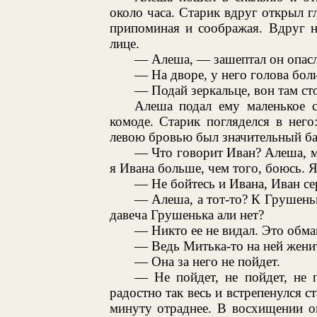
около часа. Старик вдруг открыл г
припоминая и соображая. Вдруг н
лице.
— Алеша, — зашептал он опасл
— На дворе, у него голова боли
— Подай зеркальце, вон там сто
Алеша подал ему маленькое с
комоде. Старик погляделся в него
левою бровью был значительный ба
— Что говорит Иван? Алеша, м
я Ивана больше, чем того, боюсь. Я
— Не бойтесь и Ивана, Иван сер
— Алеша, а тот-то? К Грушень
давеча Грушенька али нет?
— Никто ее не видал. Это обма
— Ведь Митька-то на ней женит
— Она за него не пойдет.
— Не пойдет, не пойдет, не п
радостно так весь и встрепенулся с
минуту отраднее. В восхищении о