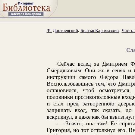
Ф. Достоевский
.
Братья Карамазовы
.
Часть 
Сла
Сейчас вслед за Дмитрием Ф
Смердяковым. Они же в сенях и б
инструкции самого Федора Павло
Воспользовавшись тем, что Дмитр
остановился, чтоб осмотреться
половинки противоположные входн
и стал пред затворенною дверь
защищать вход, так сказать, до
вскрикнул, а даже как бы взвизгнул
— Значит, она там! Ее спрят
Григория, но тот оттолкнул его. В