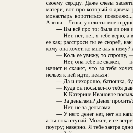
своему сердцу. Даже слезы засвет
матери, вот про который я давеча р
монастырь воротиться позволяю...
Алеша... Леша, утоли ты мое сердце
— Вы всё про то: была ли она 
— Нет, нет, нет, я тебе верю, а
ее как; расспроси ты ее скорей, ка
кому она хочет, ко мне аль к нему
— Коль ее увижу, то спрошу, 
— Нет, она тебе не скажет, — п
начнет и скажет, что за тебя хоче
нельзя к ней идти, нельзя!
— Да и нехорошо, батюшка, бу
— Куда он посылал-то тебя дав
— К Катерине Ивановне посыл
— За деньгами? Денег просить
— Нет, не за деньгами.
— У него денег нет, нет ни ка
а ты пока ступай. Может, и ее встр
поутру; наверно. Я тебе завтра одн