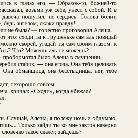
ились в глазах его. — Образок-то, божией-то
ассказал, возьми уж себе, унеси с собой. И в
 давеча пошутил, не сердись. Голова болит,
, будь ангелом, скажи правду!
или не была? — горестно проговорил Алеша.
 вот что: сходи ты к Грушеньке сам аль повидай
к можно скорей, угадай ты сам своим глазом: к
? Ась? Что? Можешь аль не можешь?
— пробормотал было Алеша в смущении.
еребил старик, — она егоза. Она тебя целовать
т. Она обманщица, она бесстыдница, нет, тебе
дет, нехорошо совсем.
еча, кричал: «Сходи», когда убежал?
ал.
?
пли. Слушай, Алеша, я полежу ночь и обдумаю,
етишь... Только зайди ты ко мне завтра наверно
о словечко такое скажу; зайдешь?