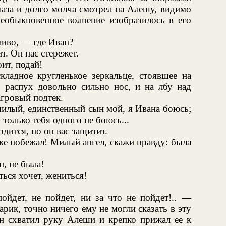
лаза и долго молча смотрел на Алешу, видимо
еобыкновенное волнение изобразилось в его
иво, — где Иван?
т. Он нас стережет.
ит, подай!
кладное кругленькое зеркальце, стоявшее на
: распух довольно сильно нос, и на лбу над
гровый подтек.
илый, единственный сын мой, я Ивана боюсь;
 только тебя одного не боюсь...
дится, но он вас защитит.
ке побежал! Милый ангел, скажи правду: была
н, не была!
ься хочет, жениться!
ойдет, не пойдет, ни за что не пойдет!.. —
тарик, точно ничего ему не могли сказать в эту
н схватил руку Алеши и крепко прижал ее к