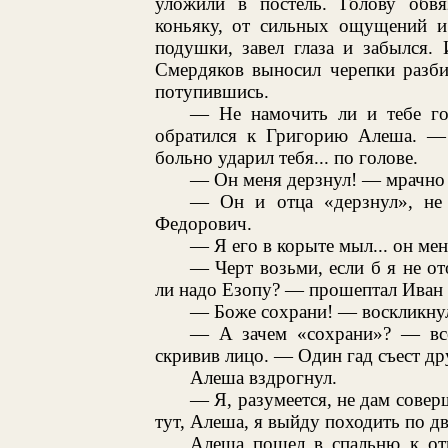
уложили в постель. Голову обв
коньяку, от сильных ощущений и 
подушки, завел глаза и забылся.
Смердяков выносил черепки разби
потупившись.
— Не намочить ли и тебе го
обратился к Григорию Алеша. —
больно ударил тебя... по голове.
— Он меня дерзнул! — мрачно 
— Он и отца «дерзнул», не 
Федорович.
— Я его в корыте мыл... он ме
— Черт возьми, если б я не от
ли надо Езопу? — прошептал Иван
— Боже сохрани! — воскликну
— А зачем «сохрани»? — вс
скривив лицо. — Один гад съест др
Алеша вздрогнул.
— Я, разумеется, не дам соверш
тут, Алеша, я выйду походить по дв
Алеша пошел в спальню к от