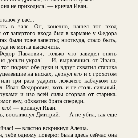
 она не приходила! — кричал Иван.
 ключ у вас...
ять в зале. Он, конечно, нашел тот вход
ч от запертого входа был в кармане у Федора
тах были тоже заперты; ниоткуда, стало быть,
уда не могла выскочить.
едор Павлович, только что завидел опять
ня деньги украл! — И, вырвавшись от Ивана,
тот поднял обе руки и вдруг схватил старика
уцелевшие на висках, дернул его и с грохотом
 или три раза ударить лежачего каблуком по
л. Иван Федорович, хоть и не столь сильный,
руками и изо всей силы оторвал от старика.
мог ему, обхватив брата спереди.
его! — крикнул Иван.
ь, воскликнул Дмитрий. — А не убил, так еще
йчас! — властно вскрикнул Алеша.
, тебе одному поверю: была здесь сейчас она