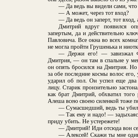
— Да ведь вы видели сами, что
— А может, через тот вход?
— Да ведь он заперт, тот вход, а
Дмитрий вдруг появился оп
запертым, да и действительно клю
Павловича. Все окна во всех комна
не могла пройти Грушенька и ниотк
— Держи его! — завизжал Ф
Дмитрия, — он там в спальне у ме
он опять бросился на Дмитрия. Но 
за обе последние космы волос его, 
ударил об пол. Он успел еще два
лицу. Старик пронзительно застона
как брат Дмитрий, обхватил того 
Алеша всею своею силенкой тоже по
— Сумасшедший, ведь ты убил 
— Так ему и надо! — задыхаяс
приду убить. Не устережете!
— Дмитрий! Иди отсюда вон се
— Алексей! Скажи ты мне один