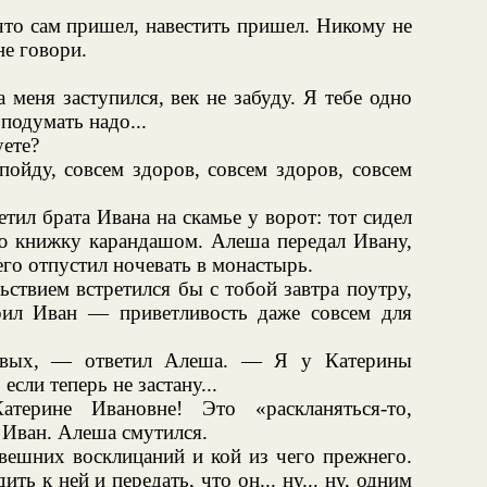
что сам пришел, навестить пришел. Никому не
не говори.
 меня заступился, век не забуду. Я тебе одно
 подумать надо...
уете?
пойду, совсем здоров, совсем здоров, совсем
тил брата Ивана на скамье у ворот: тот сидел
ую книжку карандашом. Алеша передал Ивану,
 его отпустил ночевать в монастырь.
ствием встретился бы с тобой завтра поутру,
рил Иван — приветливость даже совсем для
овых, — ответил Алеша. — Я у Катерины
если теперь не застану...
ерине Ивановне! Это «раскланяться-то,
 Иван. Алеша смутился.
авешних восклицаний и кой из чего прежнего.
ть к ней и передать, что он... ну... ну, одним