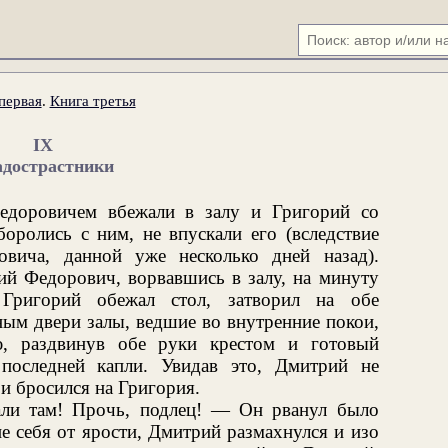
первая
.
Книга третья
IX
дострастники
едоровичем вбежали в залу и Григорий со
оролись с ним, не впускали его (вследствие
вича, данной уже несколько дней назад).
ий Федорович, ворвавшись в залу, на минуту
, Григорий обежал стол, затворил на обе
ым двери залы, ведшие во внутренние покои,
ю, раздвинув обе руки крестом и готовый
 последней капли. Увидав это, Дмитрий не
 и бросился на Григория.
али там! Прочь, подлец! — Он рванул было
не себя от ярости, Дмитрий размахнулся и изо