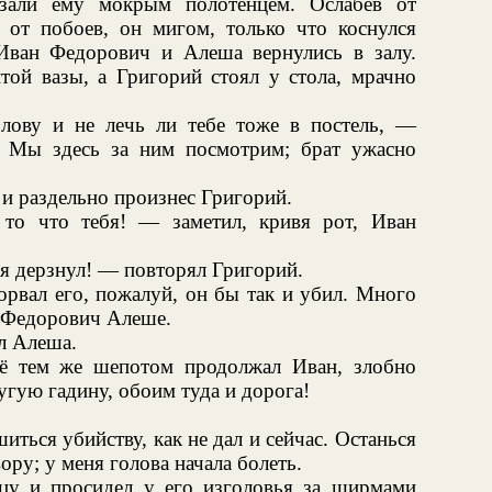
язали ему мокрым полотенцем. Ослабев от
от побоев, он мигом, только что коснулся
 Иван Федорович и Алеша вернулись в залу.
той вазы, а Григорий стоял у стола, мрачно
лову и не лечь ли тебе тоже в постель, —
 Мы здесь за ним посмотрим; брат ужасно
и раздельно произнес Григорий.
то что тебя! — заметил, кривя рот, Иван
ня дерзнул! — повторял Григорий.
орвал его, пожалуй, он бы так и убил. Много
 Федорович Алеше.
л Алеша.
ё тем же шепотом продолжал Иван, злобно
угую гадину, обоим туда и дорога!
иться убийству, как не дал и сейчас. Останься
ору; у меня голова начала болеть.
цу и просидел у его изголовья за ширмами