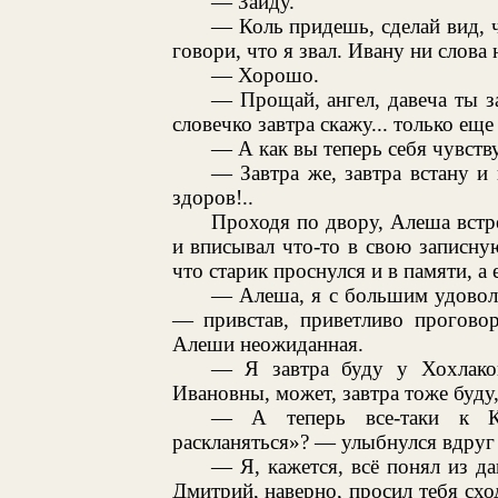
— Зайду.
— Коль придешь, сделай вид, 
говори, что я звал. Ивану ни слова 
— Хорошо.
— Прощай, ангел, давеча ты за
словечко завтра скажу... только еще
— А как вы теперь себя чувств
— Завтра же, завтра встану и 
здоров!..
Проходя по двору, Алеша встре
и вписывал что-то в свою записн
что старик проснулся и в памяти, а
— Алеша, я с большим удоволь
— привстав, приветливо прогово
Алеши неожиданная.
— Я завтра буду у Хохлак
Ивановны, может, завтра тоже буду, 
— А теперь все-таки к Кат
раскланяться»? — улыбнулся вдруг
— Я, кажется, всё понял из д
Дмитрий, наверно, просил тебя сходи