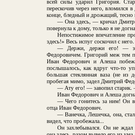
всей силы ударил Григория. Ста
перескочив через него, вломился в 
конце, бледный и дрожащий, тесно
— Она здесь, — кричал Дмитри
повернула к дому, только я не догна
Непостижимое впечатление пр
здесь!» Весь испуг соскочил с него.
— Держи, держи его! — за
Федоровичем. Григорий меж тем по
Иван Федорович и Алеша побежа
послышалось, как вдруг что-то уп
большая стеклянная ваза (не из 
пробегая мимо, задел Дмитрий Фед
— Ату его! — завопил старик.
Иван Федорович и Алеша догнал
— Чего гонитесь за ним! Он в
отца Иван Федорович.
— Ванечка, Лешечка, она, стало
видел, что пробежала...
Он захлебывался. Он не ждал 
она здесь, разом вывело его из ума