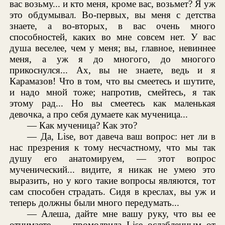
вас возьму... и кто меня, кроме вас, возьмет? Я уж
это обдумывал. Во-первых, вы меня с детства
знаете, а во-вторых, в вас очень много
способностей, каких во мне совсем нет. У вас
душа веселее, чем у меня; вы, главное, невиннее
меня, а уж я до многого, до многого
прикоснулся... Ах, вы не знаете, ведь и я
Карамазов! Что в том, что вы смеетесь и шутите,
и надо мной тоже; напротив, смейтесь, я так
этому рад... Но вы смеетесь как маленькая
девочка, а про себя думаете как мученица...
— Как мученица? Как это?
— Да, Lise, вот давеча ваш вопрос: нет ли в
нас презрения к тому несчастному, что мы так
душу его анатомируем, — этот вопрос
мученический... видите, я никак не умею это
выразить, но у кого такие вопросы являются, тот
сам способен страдать. Сидя в креслах, вы уж и
теперь должны были много передумать...
— Алеша, дайте мне вашу руку, что вы ее
отнимаете, — промолвила Lise ослабленным от