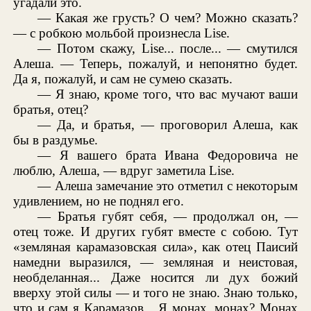
угадали это.
— Какая же грусть? О чем? Можно сказать?
— с робкою мольбой произнесла Lise.
— Потом скажу, Lise... после... — смутился
Алеша. — Теперь, пожалуй, и непонятно будет.
Да я, пожалуй, и сам не сумею сказать.
— Я знаю, кроме того, что вас мучают ваши
братья, отец?
— Да, и братья, — проговорил Алеша, как
бы в раздумье.
— Я вашего брата Ивана Федоровича не
люблю, Алеша, — вдруг заметила Lise.
— Алеша замечание это отметил с некоторым
удивлением, но не поднял его.
— Братья губят себя, — продолжал он, —
отец тоже. И других губят вместе с собою. Тут
«земляная карамазовская сила», как отец Паисий
намедни выразился, — земляная и неистовая,
необделанная... Даже носится ли дух божий
вверху этой силы — и того не знаю. Знаю только,
что и сам я Карамазов... Я монах, монах? Монах