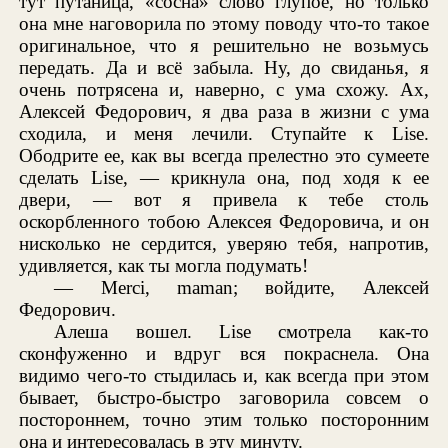
тут путаница, «сосна» слово глупое, но только
она мне наговорила по этому поводу что-то такое
оригинальное, что я решительно не возьмусь
передать. Да и всё забыла. Ну, до свиданья, я
очень потрясена и, наверно, с ума схожу. Ах,
Алексей Федорович, я два раза в жизни с ума
сходила, и меня лечили. Ступайте к Lise.
Ободрите ее, как вы всегда прелестно это сумеете
сделать Lise, — крикнула она, под ходя к ее
двери, — вот я привела к тебе столь
оскорбленного тобою Алексея Федоровича, и он
нисколько не сердится, уверяю тебя, напротив,
удивляется, как ты могла подумать!
— Merci, maman; войдите, Алексей
Федорович.
Алеша вошел. Lise смотрела как-то
сконфуженно и вдруг вся покраснела. Она
видимо чего-то стыдилась и, как всегда при этом
бывает, быстро-быстро заговорила совсем о
постороннем, точно этим только посторонним
она и интересовалась в эту минуту.