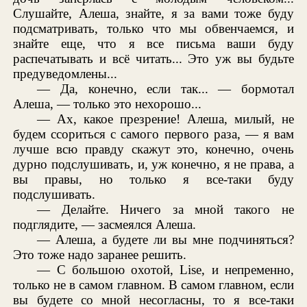
Слушайте, Алеша, знайте, я за вами тоже буду
подсматривать, только что мы обвенчаемся, и
знайте еще, что я все письма ваши буду
распечатывать и всё читать... Это уж вы будьте
предуведомлены...
— Да, конечно, если так... — бормотал
Алеша, — только это нехорошо...
— Ах, какое презрение! Алеша, милый, не
будем ссориться с самого первого раза, — я вам
лучше всю правду скажут это, конечно, очень
дурно подслушивать, и, уж конечно, я не права, а
вы правы, но только я все-таки буду
подслушивать.
— Делайте. Ничего за мной такого не
подглядите, — засмеялся Алеша.
— Алеша, а будете ли вы мне подчиняться?
Это тоже надо заранее решить.
— С большою охотой, Lise, и непременно,
только не в самом главном. В самом главном, если
вы будете со мной несогласны, то я все-таки