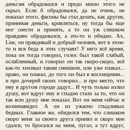
деньгам обрадовался и предо мною этого не
скрыл. Если б обрадовался, да не очень, не
показал этого, фасоны бы стал делать, как другие,
принимая деньги, кривляться, ну тогда бы еще
мог снести и принять, а то он уж слишком
правдиво обрадовался, а это-то и обидно. Ах,
Lise, он правдивый и добрый человек, вот в этом-
то и вся беда в этих случаях! У него всё время,
пока он тогда говорил, голос был такой слабый,
ослабленный, и говорил он так скоро-скоро, всё
как-то хихикал таким смешком, или уже плакал...
право, он плакал, до того он был в восхищении...
и про дочерей своих говорил... и про место, что
ему в другом городе дадут... И чуть только излил
душу, вот вдруг ему и стыдно стало за то, что он
так всю душу мне показал. Вот он меня сейчас и
возненавидел. А он из ужасно стыдливых
бедных. Главное же, обиделся тем, что слишком
скоро меня за своего друга принял и скоро мне
сдался; то бросался на меня, пугал, а тут вдруг,