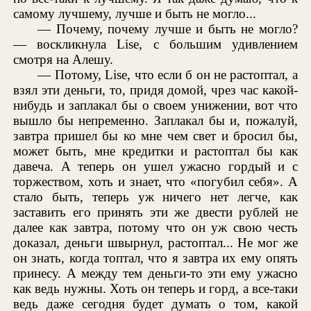
самому лучшему, лучше и быть не могло...
— Почему, почему лучше и быть не могло?
— воскликнула Lise, с большим удивлением
смотря на Алешу.
— Потому, Lise, что если б он не растоптал, а
взял эти деньги, то, придя домой, чрез час какой-
нибудь и заплакал бы о своем унижении, вот что
вышло бы непременно. Заплакал бы и, пожалуй,
завтра пришел бы ко мне чем свет и бросил бы,
может быть, мне кредитки и растоптал бы как
давеча. А теперь он ушел ужасно гордый и с
торжеством, хоть и знает, что «погубил себя». А
стало быть, теперь уж ничего нет легче, как
заставить его принять эти же двести рублей не
далее как завтра, потому что он уж свою честь
доказал, деньги швырнул, растоптал... Не мог же
он знать, когда топтал, что я завтра их ему опять
принесу. А между тем деньги-то эти ему ужасно
как ведь нужны. Хоть он теперь и горд, а все-таки
ведь даже сегодня будет думать о том, какой