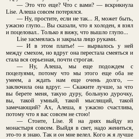
— Это что еще? Что с вами? — вскрикнула
Lise. Алеша совсем потерялся.
— Ну, простите, если не так... Я, может быть,
ужасно глупо... Вы сказали, что я холоден, я взял
и поцеловал.. Только я вижу, что вышло глупо...
Lise засмеялась и закрыла лицо руками.
— И в этом платье! — вырвалось у ней
между смехом, но вдруг она перестала смеяться и
стала вся серьезная, почти строгая.
— Ну, Алеша, мы еще подождем с
поцелуями, потому что мы этого еще оба не
умеем, а ждать нам еще очень долго, —
заключила она вдруг. — Скажите лучше, за что
вы берете меня, такую дуру, больную дурочку,
вы, такой умный, такой мыслящий, такой
замечающий? Ах, Алеша, я ужасно счастлива,
потому что я вас совсем не стою!
— Стоите, Lise. Я на днях выйду из
монастыря совсем. Выйдя в свет, надо жениться,
это-то я знаю. Так и
он
мне велел. Кого ж я лучше