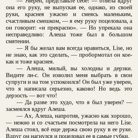
— Уверен, представьте себе! — отвела вдруг
она его руку, не выпуская ее, однако, из своей
руки, краснея ужасно и смеясь маленьким,
счастливым смешком, — я ему руку поцеловала, а
он говорит: «и прекрасно». — Но упрекала она
несправедливо: Алеша тоже был в большом
смятении.
— Я бы желал вам всегда нравиться, Lise, но
не знаю, как это сделать, — пробормотал он кое-
как и тоже краснея.
— Алеша, милый, вы холодны и дерзки.
Видите ли-с. Он изволил меня выбрать в свои
супруги и на том успокоился! Он был уже уверен,
что я написала серьезно, каково! Но ведь это
дерзость — вот что!
— Да разве это худо, что я был уверен? —
засмеялся вдруг Алеша.
— Ах, Алеша, напротив, ужасно как хорошо,
— нежно и со счастьем посмотрела на него Lise.
Алеша стоял, всё еще держа свою руку в ее руке.
Вдруг он нагнулся и поцеловал ее в самые губки.