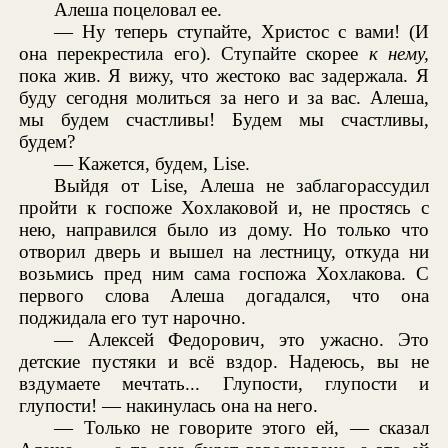
Алеша поцеловал ее.
— Ну теперь ступайте, Христос с вами! (И
она перекрестила его). Ступайте скорее
к нему,
пока жив. Я вижу, что жестоко вас задержала. Я
буду сегодня молиться за него и за вас. Алеша,
мы будем счастливы! Будем мы счастливы,
будем?
— Кажется, будем, Lise.
Выйдя от Lise, Алеша не заблагорассудил
пройти к госпоже Хохлаковой и, не простясь с
нею, направился было из дому. Но только что
отворил дверь и вышел на лестницу, откуда ни
возьмись пред ним сама госпожа Хохлакова. С
первого слова Алеша догадался, что она
поджидала его тут нарочно.
— Алексей Федорович, это ужасно. Это
детские пустяки и всё вздор. Надеюсь, вы не
вздумаете мечтать... Глупости, глупости и
глупости! — накинулась она на него.
— Только не говорите этого ей, — сказал