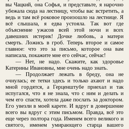
вы Чацкий, она Софья, и представьте, я нарочно
убежала сюда на лестницу, чтобы вас встретить, а
ведь и там всё роковое произошло на лестнице. Я
всё слышала, я едва устояла. Так вот где
объяснение ужасов всей этой ночи и всех
давешних истерик! Дочке любовь, а матери
смерть. Ложись в гроб. Теперь второе и самое
главное: что это за письмо, которое она вам
написала, покажите мне его сейчас, сейчас!
— Нет, не надо. Скажите, как здоровье
Катерины Ивановны, мне очень надо знать.
— Продолжает лежать в бреду, она не
очнулась; ее тетки здесь и только ахают и надо
мной гордятся, а Герценштубе приехал и так
испугался, что я не знала, что с ним и делать и
чем его спасти, хотела даже послать за доктором.
Его увезли в моей карете. И вдруг в довершение
всего вы вдруг с этим письмом. Правда, всё это
еще через полтора года. Именем всего великого и
святого, именем умирающего старца вашего