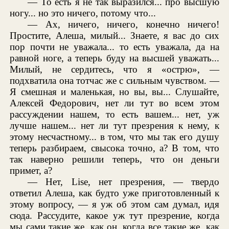
— То есть я не так выразился... про высшую
ногу... но это ничего, потому что...
— Ах, ничего, ничего, конечно ничего!
Простите, Алеша, милый... Знаете, я вас до сих
пор почти не уважала... то есть уважала, да на
равной ноге, а теперь буду на высшей уважать...
Милый, не сердитесь, что я «острю», —
подхватила она тотчас же с сильным чувством. —
Я смешная и маленькая, но вы, вы... Слушайте,
Алексей Федорович, нет ли тут во всем этом
рассуждении нашем, то есть вашем... нет, уж
лучше нашем... нет ли тут презрения к нему, к
этому несчастному... в том, что мы так его душу
теперь разбираем, свысока точно, а? В том, что
так наверно решили теперь, что он деньги
примет, а?
— Нет, Lise, нет презрения, — твердо
ответил Алеша, как будто уже приготовленный к
этому вопросу, — я уж об этом сам думал, идя
сюда. Рассудите, какое уж тут презрение, когда
мы сами такие же, как он, когда все такие же, как