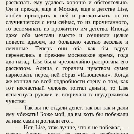
рассказать ему удалось хорошо и обстоятельно.
Он и прежде, еще в Москве, еще в детстве Lise,
любил приходить к ней и рассказывать то из
случившегося с ним сейчас, то из прочитанного,
то вспоминать из прожитого им детства. Иногда
даже оба мечтали вместе и сочиняли целые
повести вдвоем, но большею частью веселые и
смешные. Теперь они оба как бы вдруг
перенеслись в прежнее московское время, года
два назад. Lise была чрезвычайно растрогана его
рассказом. Алеша с горячим чувством сумел
нарисовать перед ней образ «Илюшечки». Когда
же кончил во всей подробности сцену о том, как
тот несчастный человек топтал деньги, то Lise
всплеснула руками и вскричала в неудержимом
чувстве:
— Так вы не отдали денег, так вы так и дали
ему убежать! Боже мой, да вы хоть бы побежали
за ним сами и догнали его...
— Нет, Lise, этак лучше, что я не побежал, —
сказал Алеша, встал со стула и озабоченно