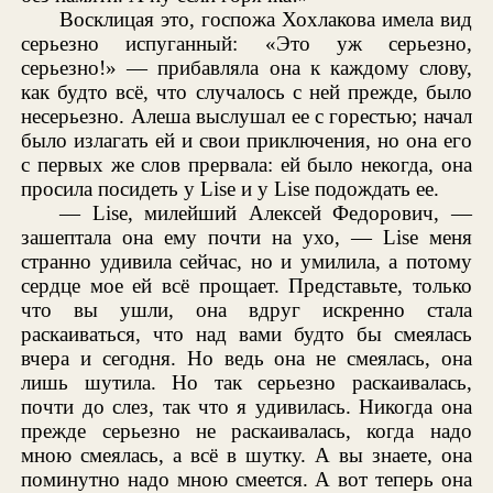
Восклицая это, госпожа Хохлакова имела вид
серьезно испуганный: «Это уж серьезно,
серьезно!» — прибавляла она к каждому слову,
как будто всё, что случалось с ней прежде, было
несерьезно. Алеша выслушал ее с горестью; начал
было излагать ей и свои приключения, но она его
с первых же слов прервала: ей было некогда, она
просила посидеть у Lise и у Lise подождать ее.
— Lise, милейший Алексей Федорович, —
зашептала она ему почти на ухо, — Lise меня
странно удивила сейчас, но и умилила, а потому
сердце мое ей всё прощает. Представьте, только
что вы ушли, она вдруг искренно стала
раскаиваться, что над вами будто бы смеялась
вчера и сегодня. Но ведь она не смеялась, она
лишь шутила. Но так серьезно раскаивалась,
почти до слез, так что я удивилась. Никогда она
прежде серьезно не раскаивалась, когда надо
мною смеялась, а всё в шутку. А вы знаете, она
поминутно надо мною смеется. А вот теперь она