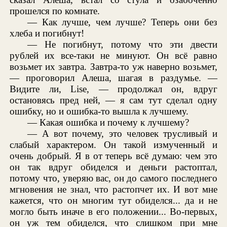
прошелся по комнате.
— Как лучше, чем лучше? Теперь они без
хлеба и погибнут!
— Не погибнут, потому что эти двести
рублей их все-таки не минуют. Он всё равно
возьмет их завтра. Завтра-то уж наверно возьмет,
— проговорил Алеша, шагая в раздумье. —
Видите ли, Lise, — продолжал он, вдруг
остановясь пред ней, — я сам тут сделал одну
ошибку, но и ошибка-то вышла к лучшему.
— Какая ошибка и почему к лучшему?
— А вот почему, это человек трусливый и
слабый характером. Он такой измученный и
очень добрый. Я в от теперь всё думаю: чем это
он так вдруг обиделся и деньги растоптал,
потому что, уверяю вас, он до самого последнего
мгновения не знал, что растопчет их. И вот мне
кажется, что он многим тут обиделся... да и не
могло быть иначе в его положении... Во-первых,
он уж тем обиделся, что слишком при мне