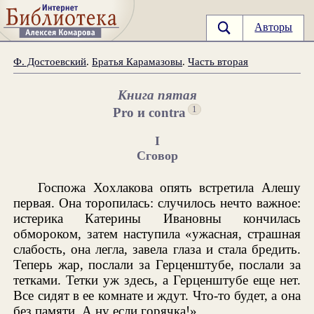
Авторы
Ф. Достоевский
.
Братья Карамазовы
.
Часть вторая
Книга пятая
1
Pro и contra
I
Сговор
Госпожа Хохлакова опять встретила Алешу
первая. Она торопилась: случилось нечто важное:
истерика Катерины Ивановны кончилась
обмороком, затем наступила «ужасная, страшная
слабость, она легла, завела глаза и стала бредить.
Теперь жар, послали за Герценштубе, послали за
тетками. Тетки уж здесь, а Герценштубе еще нет.
Все сидят в ее комнате и ждут. Что-то будет, а она
без памяти. А ну если горячка!»