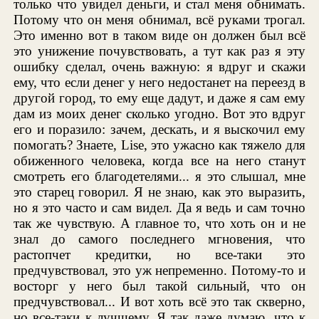
только что увидел деньги, и стал меня обнимать.
Потому что он меня обнимал, всё руками трогал.
Это именно вот в таком виде он должен был всё
это унижение почувствовать, а тут как раз я эту
ошибку сделал, очень важную: я вдруг и скажи
ему, что если денег у него недостанет на переезд в
другой город, то ему еще дадут, и даже я сам ему
дам из моих денег сколько угодно. Вот это вдруг
его и поразило: зачем, дескать, и я выскочил ему
помогать? Знаете, Lise, это ужасно как тяжело для
обиженного человека, когда все на него станут
смотреть его благодетелями... я это слышал, мне
это старец говорил. Я не знаю, как это выразить,
но я это часто и сам видел. Да я ведь и сам точно
так же чувствую. А главное то, что хоть он и не
знал до самого последнего мгновения, что
растопчет кредитки, но все-таки это
предчувствовал, это уж непременно. Потому-то и
восторг у него был такой сильный, что он
предчувствовал... И вот хоть всё это так скверно,
но все-таки к лучшему. Я так даже думаю, что к