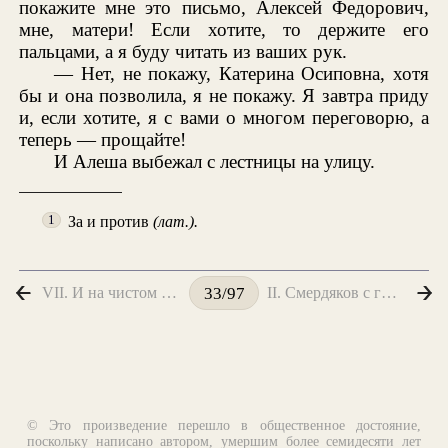
покажите мне это письмо, Алексей Федорович,
мне, матери! Если хотите, то держите его
пальцами, а я буду читать из ваших рук.
— Нет, не покажу, Катерина Осиповна, хотя
бы и она позволила, я не покажу. Я завтра приду
и, если хотите, я с вами о многом переговорю, а
теперь — прощайте!
И Алеша выбежал с лестницы на улицу.
За и против
(лат.).
1
VII. И на чистом воздухе
II. Смердяков с гитарой
33/97
© Это произведение перешло в общественное достояние,
поскольку написано автором, умершим более семидесяти лет