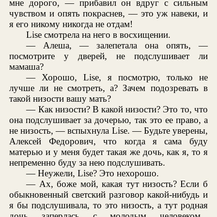
мне дорого, — прибавил он вдруг с сильным
чувством и опять покраснев, — это уж навеки, и
я его никому никогда не отдам!
Lise смотрела на него в восхищении.
— Алеша, — залепетала она опять, —
посмотрите у дверей, не подслушивает ли
мамаша?
— Хорошо, Lise, я посмотрю, только не
лучше ли не смотреть, а? Зачем подозревать в
такой низости вашу мать?
— Как низости? В какой низости? Это то, что
она подслушивает за дочерью, так это ее право, а
не низость, — вспыхнула Lise. — Будьте уверены,
Алексей Федорович, что когда я сама буду
матерью и у меня будет такая же дочь, как я, то я
непременно буду за нею подслушивать.
— Неужели, Lise? Это нехорошо.
— Ах, боже мой, какая тут низость? Если б
обыкновенный светский разговор какой-нибудь и
я бы подслушивала, то это низость, а тут родная
дочь заперлась с молодым человеком...