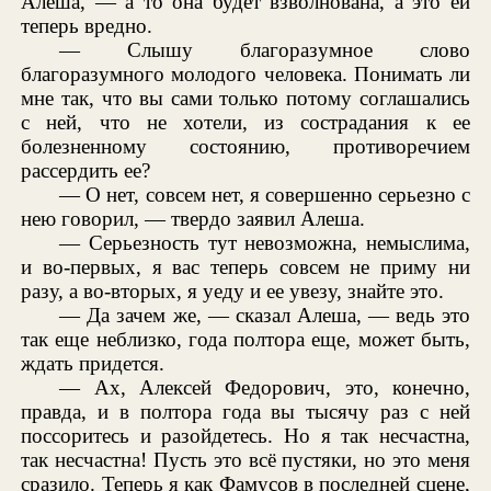
Алеша, — а то она будет взволнована, а это ей
теперь вредно.
— Слышу благоразумное слово
благоразумного молодого человека. Понимать ли
мне так, что вы сами только потому соглашались
с ней, что не хотели, из сострадания к ее
болезненному состоянию, противоречием
рассердить ее?
— О нет, совсем нет, я совершенно серьезно с
нею говорил, — твердо заявил Алеша.
— Серьезность тут невозможна, немыслима,
и во-первых, я вас теперь совсем не приму ни
разу, а во-вторых, я уеду и ее увезу, знайте это.
— Да зачем же, — сказал Алеша, — ведь это
так еще неблизко, года полтора еще, может быть,
ждать придется.
— Ах, Алексей Федорович, это, конечно,
правда, и в полтора года вы тысячу раз с ней
поссоритесь и разойдетесь. Но я так несчастна,
так несчастна! Пусть это всё пустяки, но это меня
сразило. Теперь я как Фамусов в последней сцене,