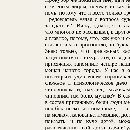
с зеленым лицом, почему-то как 
ночь, потому что я всего только тр
Председатель начал с вопроса су
заседатели?.. Вижу, однако, что та
что многого не расслышал, в друго
а главное, потому, что, как уже и 
сказано и что произошло, то буква
Знаю только, что присяжных зас
защитником и прокурором, отведен
присяжных запомнил: четыре наши
мещан нашего города. У нас в о
некоторым удивлением спрашивал
сложное и психологическое дело 
чиновникам и, наконец, мужикам
чиновник, тем более мужик?» В сам
в состав присяжных, были люди ме
них был несколько помоложе, — в
на мелком жалованье, имевшие, дол
показать, и по куче детей, мож
развлекавшие свой досуг где-нибу