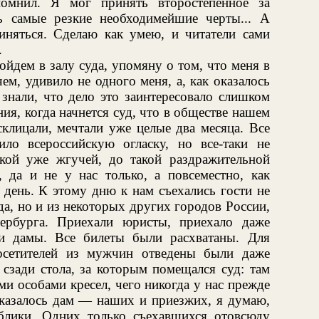
омнил. Я мог принять второстепенное за
ь самые резкие необходимейшие черты... А
иняться. Сделаю как умею, и читатели сами
.
йдем в залу суда, упомяну о том, что меня в
ем, удивило не одного меня, а, как оказалось
 знали, что дело это заинтересовало слишком
ния, когда начнется суд, что в обществе нашем
склицали, мечтали уже целые два месяца. Все
ло всероссийскую огласку, но все-таки не
акой уже жгучей, до такой раздражительной
, да и не у нас только, а повсеместно, как
т день. К этому дню к нам съехались гости не
да, но и из некоторых других городов России,
ербурга. Приехали юристы, приехало даже
 и дамы. Все билеты были расхватаны. Для
осетителей из мужчин отведены были даже
сзади стола, за которым помещался суд: там
и особами кресел, чего никогда у нас прежде
оказалось дам — наших и приезжих, я думаю,
блики. Одних только съехавшихся отовсюду