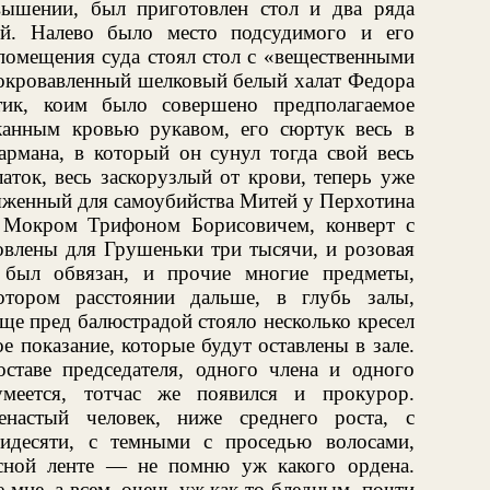
ышении, был приготовлен стол и два ряда
ей. Налево было место подсудимого и его
 помещения суда стоял стол с «вещественными
 окровавленный шелковый белый халат Федора
тик, коим было совершено предполагаемое
канным кровью рукавом, его сюртук весь в
армана, в который он сунул тогда свой весь
аток, весь заскорузлый от крови, теперь уже
ряженный для самоубийства Митей у Перхотина
 Мокром Трифоном Борисовичем, конверт с
овлены для Грушеньки три тысячи, и розовая
 был обвязан, и прочие многие предметы,
тором расстоянии дальше, в глубь залы,
еще пред балюстрадой стояло несколько кресел
е показание, которые будут оставлены в зале.
оставе председателя, одного члена и одного
умеется, тотчас же появился и прокурор.
енастый человек, ниже среднего роста, с
идесяти, с темными с проседью волосами,
сной ленте — не помню уж какого ордена.
 мне, а всем, очень уж как-то бледным, почти