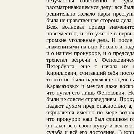
безучастны собственно к суд
рассматривающемуся делу; все был
решительно желало кары преступн
была не нравственная сторона дела,
Всех волновал приезд знаменит
повсеместно, и это уже не в перв
громкие уголовные дела. И после 
знаменитыми на всю Россию и над
и о нашем прокуроре, и о председа
трепетал встречи с Фетюкович
Петербурга, еще с начала их
Кириллович, считавший себя посто
то что не были надлежаще оценены
Карамазовых и мечтал даже воскр
что пугал его лишь Фетюкович. Н
были не совсем справедливы. Проку
падают духом пред опасностью, а, 
окрыляется именно по мере возра
что прокурор наш был слишком го
он клал всю свою душу и вел его 
судьба и всё его достояние. В юр