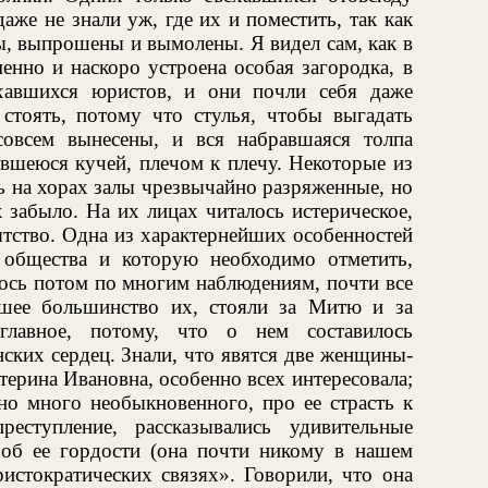
аже не знали уж, где их и поместить, так как
ы, выпрошены и вымолены. Я видел сам, как в
менно и наскоро устроена особая загородка, в
хавшихся юристов, и они почли себя даже
 стоять, потому что стулья, чтобы выгадать
совсем вынесены, и вся набравшаяся толпа
увшеюся кучей, плечом к плечу. Некоторые из
ь на хорах залы чрезвычайно разряженные, но
 забыло. На их лицах читалось истерическое,
тство. Одна из характернейших особенностей
 общества и которую необходимо отметить,
алось потом по многим наблюдениям, почти все
шее большинство их, стояли за Митю и за
главное, потому, что о нем составилось
нских сердец. Знали, что явятся две женщины-
терина Ивановна, особенно всех интересовала;
но много необыкновенного, про ее страсть к
еступление, рассказывались удивительные
об ее гордости (она почти никому в нашем
ристократических связях». Говорили, что она