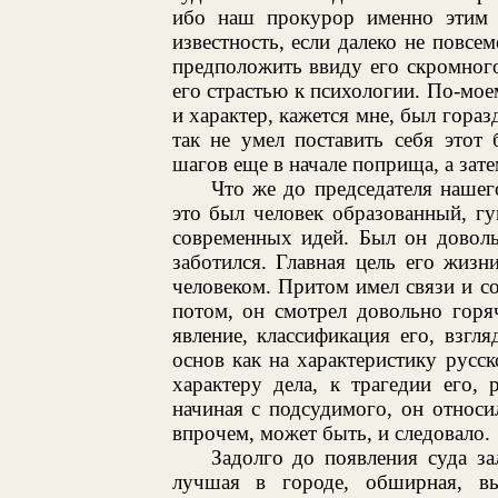
ибо наш прокурор именно этим 
известность, если далеко не повс
предположить ввиду его скромного
его страстью к психологии. По-мое
и характер, кажется мне, был гораз
так не умел поставить себя этот
шагов еще в начале поприща, а зате
Что же до председателя нашег
это был человек образованный, г
современных идей. Был он доволь
заботился. Главная цель его жиз
человеком. Притом имел связи и со
потом, он смотрел довольно горя
явление, классификация его, взгл
основ как на характеристику русск
характеру дела, к трагедии его,
начиная с подсудимого, он относи
впрочем, может быть, и следовало.
Задолго до появления суда за
лучшая в городе, обширная, вы