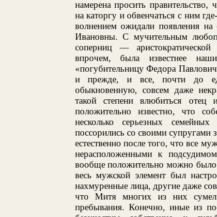
намерена просить правительство, 
на каторгу и обвенчаться с ним гд
волнением ожидали появления на 
Ивановны. С мучительным любоп
соперниц — аристократической
впрочем, была известнее наш
«погубительницу Федора Павловича
и прежде, и все, почти до е
обыкновенную, совсем даже нек
такой степени влюбиться отец
положительно известно, что со
несколько серьезных семейны
поссорились со своими супругами за
естественно после того, что все му
нерасположенными к подсудимом
вообще положительно можно было с
весь мужской элемент был настро
нахмуренные лица, другие даже совс
что Митя многих из них сумел
пребывания. Конечно, иные из по