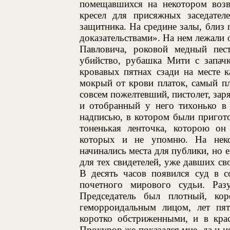
помещавшихся на некотором возв
кресел для присяжных заседател
защитника. На средине залы, близ
доказательствами». На нем лежали
Павловича, роковой медный пес
убийство, рубашка Мити с запач
кровавых пятнах сзади на месте к
мокрый от крови платок, самый пл
совсем пожелтевший, пистолет, за
и отобранный у него тихонько в
надписью, в котором были пригот
тоненькая ленточка, которою он
которых и не упомню. На неко
начинались места для публики, но 
для тех свидетелей, уже давших сво
В десять часов появился суд в с
почетного мирового судьи. Раз
Председатель был плотный, кор
геморроидальным лицом, лет пят
коротко обстриженными, и в кра
Прокурор же показался мне, да и не