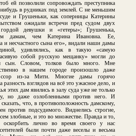
чтоб ей позволили сопровождать преступника
е-нибудь в рудниках под землей. С не меньшим
суде и Грушеньки, как соперницы Катерины
ытством ожидали встречи пред судом двух
 гордой девушки и «гетеры»; Грушенька,
им дамам, чем Катерина Ивановна. Ее,
 и несчастного сына его», видали наши дамы
диной, удивлялись, как в такую «самую
расивую собой русскую мещанку» могли до
 и сын. Словом, толков было много. Мне
бственно в нашем городе произошло даже
х ссор из-за Мити. Многие дамы горячо
 разность взглядов на всё это ужасное дело, и
жья этих дам явились в залу суда уже не только
у, но даже озлобленными против него. И
казать, что, в противоположность дамскому,
ен против подсудимого. Виднелись строгие,
ем злобные, и это во множестве. Правда и то,
 оскорбить лично во время своего у нас
сетителей были почти даже веселы и весьма