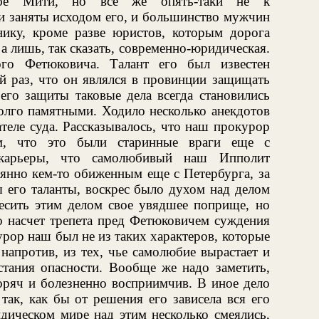
ьбе Мити, но всё же опять-таки не к
и заняты исходом его, и большинство мужчин
ику, кроме разве юристов, которым дорога
 а лишь, так сказать, современно-юридическая.
ого Фетюковича. Талант его был известен
ый раз, что он являлся в провинции защищать
его защиты таковые дела всегда становились
олго памятными. Ходило несколько анекдотов
теле суда. Рассказывалось, что наш прокурор
ем, что это были старинные враги еще с
 карьеры, что самолюбивый наш Ипполит
янно кем-то обиженным еще с Петербурга, за
 его таланты, воскрес было духом над делом
есить этим делом свое увядшее поприще, но
о насчет трепета пред Фетюковичем суждения
рор наш был не из таких характеров, которые
напротив, из тех, чье самолюбие вырастает и
стания опасности. Вообще же надо заметить,
ряч и болезненно восприимчив. В иное дело
так, как бы от решения его зависела вся его
идическом мире над этим несколько смеялись,