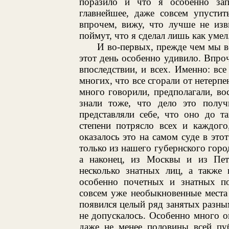
поразило и что я особенно зап
главнейшее, даже совсем упустит
впрочем, вижу, что лучше не изв
поймут, что я сделал лишь как умел
И во-первых, прежде чем мы во
этот день особенно удивило. Впроч
впоследствии, и всех. Именно: все
многих, что все сгорали от нетерпе
много говорили, предполагали, во
знали тоже, что дело это получи
представляли себе, что оно до т
степени потрясло всех и каждого
оказалось это на самом суде в это
только из нашего губернского горо
а наконец, из Москвы и из Пет
несколько знатных лиц, а также
особенно почетных и знатных п
совсем уже необыкновенные места 
появился целый ряд занятых разным
не допускалось. Особенно много 
даже не менее половины всей пу