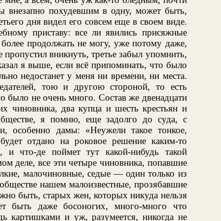
бы внезапно похудевшим в одну, может быть,
етьего дня видел его совсем еще в своем виде.
дебному приставу: все ли явились присяжные
к более продолжать не могу, уже потому даже,
е пропустил вникнуть, третье забыл упомнить,
сказал я выше, если всё припоминать, что было
льно недостанет у меня ни времени, ни места.
едателей, тою и другою стороной, то есть
о было не очень много. Состав же двенадцати
х чиновника, два купца и шесть крестьян и
бществе, я помню, еще задолго до суда, с
и, особенно дамы: «Неужели такое тонкое,
будет отдано на роковое решение каким-то
, и что-де поймет тут какой-нибудь такой
ом деле, все эти четыре чиновника, попавшие
лкие, малочиновные, седые — один только из
 обществе нашем малоизвестные, прозябавшие
жно быть, старых жен, которых никуда нельзя
ет быть даже босоногих, много-много что
дь картишками и уж, разумеется, никогда не