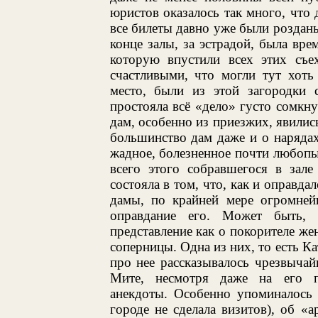
юристов оказалось так много, что д
все билеты давно уже были роздан
конце залы, за эстрадой, была вре
которую впустили всех этих съе
счастливыми, что могли тут хоть
место, были из этой загородки 
простояла всё «дело» густо сомкн
дам, особенно из приезжих, явилис
большинство дам даже и о нарядах
жадное, болезненное почти любопы
всего этого собравшегося в зале
состояла в том, что, как и оправд
дамы, по крайней мере огромней
оправдание его. Может быть, 
представление как о покорителе же
соперницы. Одна из них, то есть Ка
про нее рассказывалось чрезвычай
Мите, несмотря даже на его пр
анекдоты. Особенно упоминалось 
городе не сделала визитов), об «а