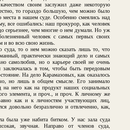
качеством своим заслужил даже некоторую
еместно, то гораздо большую, чем можно было
 места в нашем суде. Особенно смеялись над
му, все ошибались: наш прокурор, как человек
до серьезнее, чем многие о нем думали. Но уж
 болезненный человек с самых первых своих
м и во всю свою жизнь.
о суда, то о нем можно сказать лишь то, что
уманный, практически знающий дело и самых
но самолюбив, но о карьере своей не очень
ни заключалась в том, чтобы быть передовым
стояние. На дело Карамазовых, как оказалось
чо, но лишь в общем смысле. Его занимало
яд на него как на продукт наших социальных
ого элемента, и проч., и проч. К личному же
 равно как и к личностям участвующих лиц,
лся довольно безразлично и отвлеченно, как,
ла была уже набита битком. У нас зала суда
сокая, звучная. Направо от членов суда,