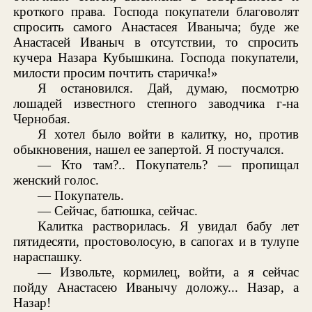
кроткого права. Господа покупатели благоволят
спросить самого Анастасея Иваныча; буде же
Анастасей Иваныч в отсутствии, то спросить
кучера Назара Кубышкина. Господа покупатели,
милости просим почтить старичка!»
Я остановился. Дай, думаю, посмотрю
лошадей известного степного заводчика г-на
Чернобая.
Я хотел было войти в калитку, но, против
обыкновения, нашел ее запертой. Я постучался.
— Кто там?.. Покупатель? — пропищал
женский голос.
— Покупатель.
— Сейчас, батюшка, сейчас.
Калитка растворилась. Я увидал бабу лет
пятидесяти, простоволосую, в сапогах и в тулупе
нараспашку.
— Извольте, кормилец, войти, а я сейчас
пойду Анастасею Иванычу доложу... Назар, а
Назар!