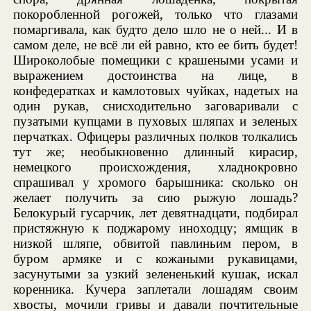
покоробленной рогожей, только что глазами
помаргивала, как будто дело шло не о ней... И в
самом деле, не всё ли ей равно, кто ее бить будет!
Широколобые помещики с крашеными усами и
выражением достоинства на лице, в
конфедератках и камлотовых чуйках, надетых на
один рукав, снисходительно заговаривали с
пузатыми купцами в пуховых шляпах и зеленых
перчатках. Офицеры различных полков толкались
тут же; необыкновенно длинный кирасир,
немецкого происхождения, хладнокровно
спрашивал у хромого барышника: сколько он
желает получить за сию рыжую лошадь?
Белокурый гусарчик, лет девятнадцати, подбирал
пристяжную к поджарому иноходцу; ямщик в
низкой шляпе, обвитой павлиньим пером, в
буром армяке и с кожаными рукавицами,
засунутыми за узкий зелененький кушак, искал
коренника. Кучера заплетали лошадям своим
хвосты, мочили гривы и давали почтительные