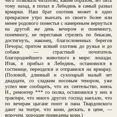
чего толковать читателю, каким образом, лет пять
тому назад, я попал в Лебедянь в самый развал
ярмарки. Наш брат охотник может в одно
прекрасное утро выехать из своего более или
менее родового поместья с намереньем вернуться
на другой же день вечером и понемногу,
понемногу, не переставая стрелять по бекасам,
достигнуть, наконец, благословенных берегов
Печоры; притом всякий охотник до ружья и до
собаки — страстный почитатель
благороднейшего животного в мире: лошади.
Итак, я прибыл в Лебедянь, остановился в
гостинице, переоделся и отправился на ярмарку.
(Половой, длинный и сухопарый малый лет
двадцати, со сладким носовым тенором, уже
успел мне сообщить, что их сиятельство, князь
Н., ремонтер *** го полка, остановился у них в
трактире, что много других господ наехало, что
по вечерам цыгане поют и пана Твардовского
дают на театре, что кони, дескать, в цене, —
впрочем, хорошие приведены кони.)