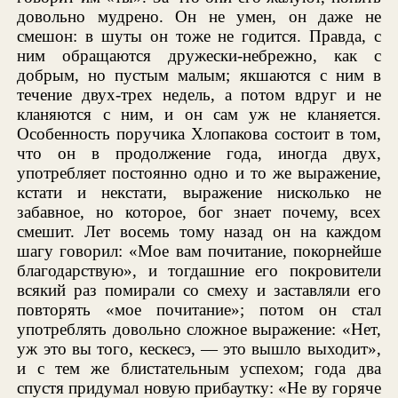
довольно мудрено. Он не умен, он даже не
смешон: в шуты он тоже не годится. Правда, с
ним обращаются дружески-небрежно, как с
добрым, но пустым малым; якшаются с ним в
течение двух-трех недель, а потом вдруг и не
кланяются с ним, и он сам уж не кланяется.
Особенность поручика Хлопакова состоит в том,
что он в продолжение года, иногда двух,
употребляет постоянно одно и то же выражение,
кстати и некстати, выражение нисколько не
забавное, но которое, бог знает почему, всех
смешит. Лет восемь тому назад он на каждом
шагу говорил: «Мое вам почитание, покорнейше
благодарствую», и тогдашние его покровители
всякий раз помирали со смеху и заставляли его
повторять «мое почитание»; потом он стал
употреблять довольно сложное выражение: «Нет,
уж это вы того, кескесэ, — это вышло выходит»,
и с тем же блистательным успехом; года два
спустя придумал новую прибаутку: «Не ву горяче