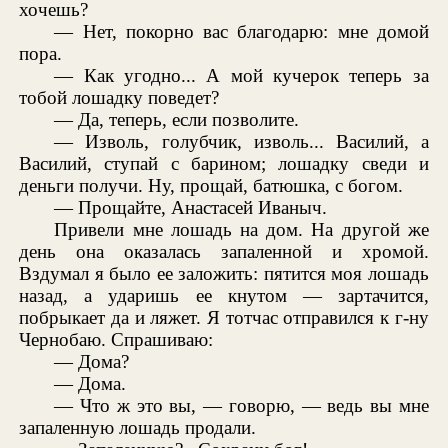
хочешь?
— Нет, покорно вас благодарю: мне домой
пора.
— Как угодно... А мой кучерок теперь за
тобой лошадку поведет?
— Да, теперь, если позволите.
— Изволь, голубчик, изволь... Василий, а
Василий, ступай с барином; лошадку сведи и
деньги получи. Ну, прощай, батюшка, с богом.
— Прощайте, Анастасей Иваныч.
Привели мне лошадь на дом. На другой же
день она оказалась запаленной и хромой.
Вздумал я было ее заложить: пятится моя лошадь
назад, а ударишь ее кнутом — зартачится,
побрыкает да и ляжет. Я тотчас отправился к г-ну
Чернобаю. Спрашиваю:
— Дома?
— Дома.
— Что ж это вы, — говорю, — ведь вы мне
запаленную лошадь продали.