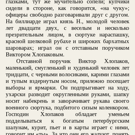
глазками, тут же мучительно сопели; купчики
сидели в стороне, как говорится, «на чуку»;
офицеры свободно разговаривали друг с другом.
На биллиарде играл князь Н., молодой человек
лет двадцати двух, с веселым и несколько
презрительным лицом, в сюртуке нараспашку,
красной шелковой рубахе и широких бархатных
шароварах; играл он с отставным поручиком
Виктором Хлопаковым.
Отставной поручик Виктор Хлопаков,
маленький, смугленький и худенький человек лет
тридцати, с черными волосиками, карими глазами
и тупым вздернутым носом, прилежно посещает
выборы и ярмарки. Он подпрыгивает на ходу,
ухарски разводит округленными руками, шапку
носит набекрень и заворачивает рукава своего
военного сюртука, подбитого сизым коленкором.
Господин Хлопаков обладает уменьем
подделываться к богатым петербургским
шалунам, курит, пьет и в карты играет с ними,
говорит им «ты». За что они его жалуют, понять