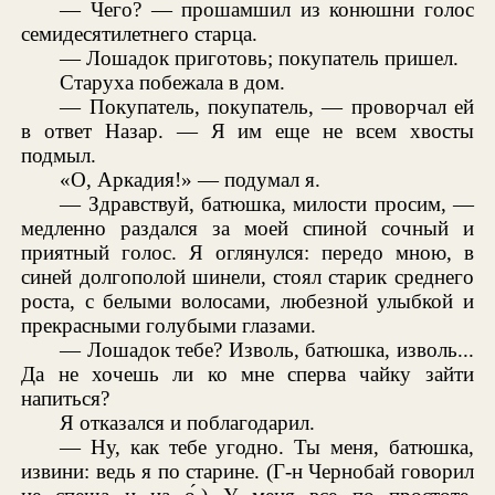
— Чего? — прошамшил из конюшни голос
семидесятилетнего старца.
— Лошадок приготовь; покупатель пришел.
Старуха побежала в дом.
— Покупатель, покупатель, — проворчал ей
в ответ Назар. — Я им еще не всем хвосты
подмыл.
«О, Аркадия!» — подумал я.
— Здравствуй, батюшка, милости просим, —
медленно раздался за моей спиной сочный и
приятный голос. Я оглянулся: передо мною, в
синей долгополой шинели, стоял старик среднего
роста, с белыми волосами, любезной улыбкой и
прекрасными голубыми глазами.
— Лошадок тебе? Изволь, батюшка, изволь...
Да не хочешь ли ко мне сперва чайку зайти
напиться?
Я отказался и поблагодарил.
— Ну, как тебе угодно. Ты меня, батюшка,
извини: ведь я по старине. (Г-н Чернобай говорил