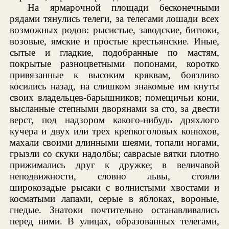
На ярмарочной площади бесконечными
рядами тянулись телеги, за телегами лошади всех
возможных родов: рысистые, заводские, битюки,
возовые, ямские и простые крестьянские. Иные,
сытые и гладкие, подобранные по мастям,
покрытые разноцветными попонами, коротко
привязанные к высоким кряквам, боязливо
косились назад, на слишком знакомые им кнуты
своих владельцев-барышников; помещичьи кони,
высланные степными дворянами за сто, за двести
верст, под надзором какого-нибудь дряхлого
кучера и двух или трех крепкоголовых конюхов,
махали своими длинными шеями, топали ногами,
грызли со скуки надолбы; саврасые вятки плотно
прижимались друг к дружке; в величавой
неподвижности, словно львы, стояли
широкозадые рысаки с волнистыми хвостами и
косматыми лапами, серые в яблоках, вороные,
гнедые. Знатоки почтительно останавливались
перед ними. В улицах, образованных телегами,