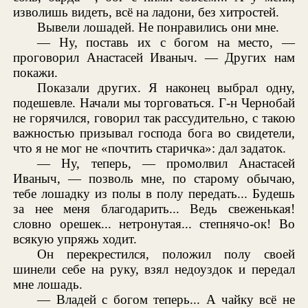
изволишь видеть, всё на ладони, без хитростей.
Вывели лошадей. Не понравились они мне.
— Ну, поставь их с богом на место, —
проговорил Анастасей Иваныч. — Других нам
покажи.
Показали других. Я наконец выбрал одну,
подешевле. Начали мы торговаться. Г-н Чернобай
не горячился, говорил так рассудительно, с такою
важностью призывал господа бога во свидетели,
что я не мог не «почтить старичка»: дал задаток.
— Ну, теперь, — промолвил Анастасей
Иваныч, — позволь мне, по старому обычаю,
тебе лошадку из полы в полу передать... Будешь
за нее меня благодарить... Ведь свеженькая!
словно орешек... нетронутая... степнячо-ок! Во
всякую упряжь ходит.
Он перекрестился, положил полу своей
шинели себе на руку, взял недоуздок и передал
мне лошадь.
— Владей с богом теперь... А чайку всё не