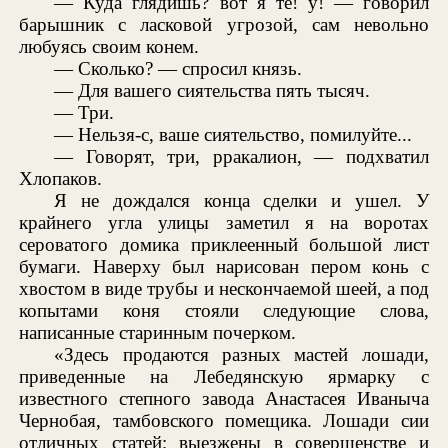
— Куда глядишь? вот я те! у! — говорил
барышник с ласковой угрозой, сам невольно
любуясь своим конем.
— Сколько? — спросил князь.
— Для вашего сиятельства пять тысяч.
— Три.
— Нельзя-с, ваше сиятельство, помилуйте...
— Говорят, три, рракалион, — подхватил
Хлопаков.
Я не дождался конца сделки и ушел. У
крайнего угла улицы заметил я на воротах
сероватого домика приклеенный большой лист
бумаги. Наверху был нарисован пером конь с
хвостом в виде трубы и нескончаемой шеей, а под
копытами коня стояли следующие слова,
написанные старинным почерком.
«Здесь продаются разных мастей лошади,
приведенные на Лебедянскую ярмарку с
известного степного завода Анастасея Иваныча
Чернобая, тамбовского помещика. Лошади сии
отличных статей; выезжены в совершенстве и