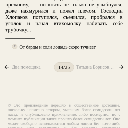
прежнему, — но князь не только не улыбнулся,
даже нахмурился и пожал плечом. Господин
Хлопаков потупился, съежился, пробрался в
уголок и начал втихомолку набивать себе
трубочку...
От барды и соли лошадь скоро тучнеет.
*
Два помещика
Татьяна Борисовна и ее племянник
14/25
© Это произведение перешло в общественное достояние,
поскольку написано автором, умершим более семидесяти лет
назад, и опубликовано прижизненно, либо посмертно, но с
момента публикации также прошло более семидесяти лет. Оно
может свободно использоваться любым лицом без чьего-либо