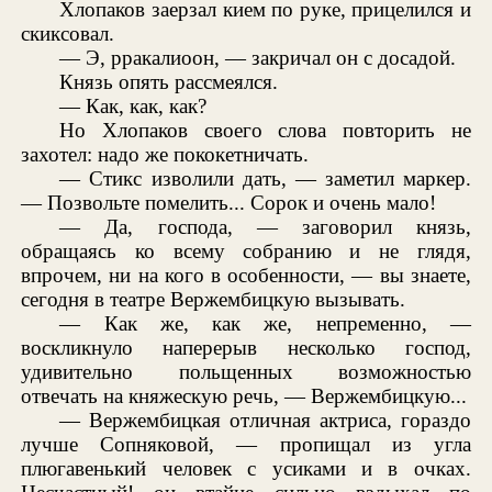
Хлопаков заерзал кием по руке, прицелился и
скиксовал.
— Э, рракалиоон, — закричал он с досадой.
Князь опять рассмеялся.
— Как, как, как?
Но Хлопаков своего слова повторить не
захотел: надо же пококетничать.
— Стикс изволили дать, — заметил маркер.
— Позвольте помелить... Сорок и очень мало!
— Да, господа, — заговорил князь,
обращаясь ко всему собранию и не глядя,
впрочем, ни на кого в особенности, — вы знаете,
сегодня в театре Вержембицкую вызывать.
— Как же, как же, непременно, —
воскликнуло наперерыв несколько господ,
удивительно польщенных возможностью
отвечать на княжескую речь, — Вержембицкую...
— Вержембицкая отличная актриса, гораздо
лучше Сопняковой, — пропищал из угла
плюгавенький человек с усиками и в очках.