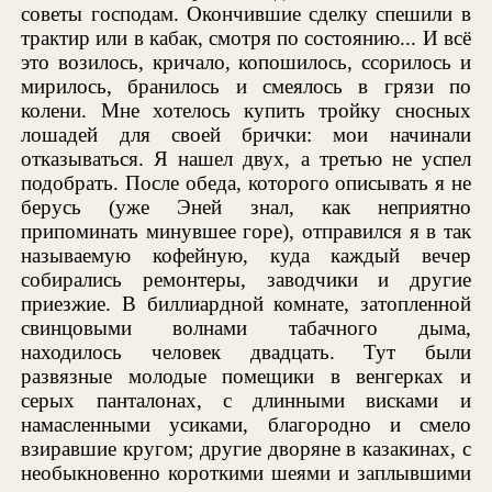
советы господам. Окончившие сделку спешили в
трактир или в кабак, смотря по состоянию... И всё
это возилось, кричало, копошилось, ссорилось и
мирилось, бранилось и смеялось в грязи по
колени. Мне хотелось купить тройку сносных
лошадей для своей брички: мои начинали
отказываться. Я нашел двух, а третью не успел
подобрать. После обеда, которого описывать я не
берусь (уже Эней знал, как неприятно
припоминать минувшее горе), отправился я в так
называемую кофейную, куда каждый вечер
собирались ремонтеры, заводчики и другие
приезжие. В биллиардной комнате, затопленной
свинцовыми волнами табачного дыма,
находилось человек двадцать. Тут были
развязные молодые помещики в венгерках и
серых панталонах, с длинными висками и
намасленными усиками, благородно и смело
взиравшие кругом; другие дворяне в казакинах, с
необыкновенно короткими шеями и заплывшими