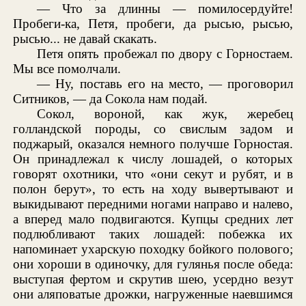
— Что за длинны — помилосердуйте!
Пробеги-ка, Петя, пробеги, да рысью, рысью,
рысью... не давай скакать.
Петя опять пробежал по двору с Горностаем.
Мы все помолчали.
— Ну, поставь его на место, — проговорил
Ситников, — да Сокола нам подай.
Сокол, вороной, как жук, жеребец
голландской породы, со свислым задом и
поджарый, оказался немного получше Горностая.
Он принадлежал к числу лошадей, о которых
говорят охотники, что «они секут и рубят, и в
полон берут», то есть на ходу вывертывают и
выкидывают передними ногами направо и налево,
а вперед мало подвигаются. Купцы средних лет
подлюбливают таких лошадей: побежка их
напоминает ухарскую походку бойкого полового;
они хороши в одиночку, для гулянья после обеда:
выступая фертом и скрутив шею, усердно везут
они аляповатые дрожки, нагруженные наевшимся