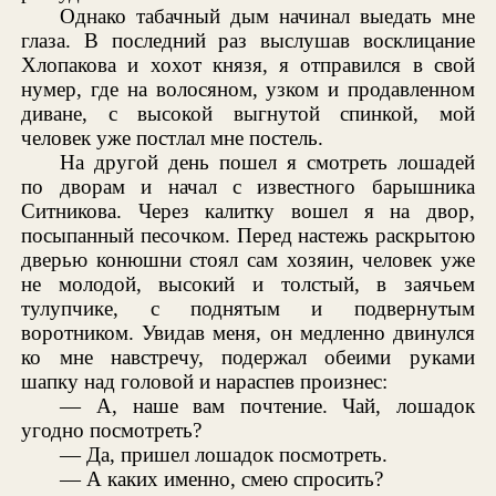
Однако табачный дым начинал выедать мне
глаза. В последний раз выслушав восклицание
Хлопакова и хохот князя, я отправился в свой
нумер, где на волосяном, узком и продавленном
диване, с высокой выгнутой спинкой, мой
человек уже постлал мне постель.
На другой день пошел я смотреть лошадей
по дворам и начал с известного барышника
Ситникова. Через калитку вошел я на двор,
посыпанный песочком. Перед настежь раскрытою
дверью конюшни стоял сам хозяин, человек уже
не молодой, высокий и толстый, в заячьем
тулупчике, с поднятым и подвернутым
воротником. Увидав меня, он медленно двинулся
ко мне навстречу, подержал обеими руками
шапку над головой и нараспев произнес:
— А, наше вам почтение. Чай, лошадок
угодно посмотреть?
— Да, пришел лошадок посмотреть.
— А каких именно, смею спросить?