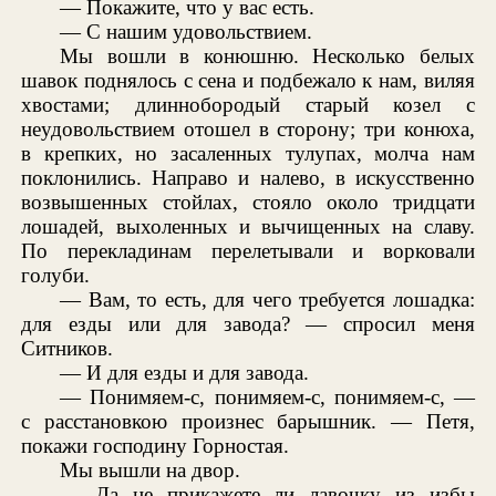
— Покажите, что у вас есть.
— С нашим удовольствием.
Мы вошли в конюшню. Несколько белых
шавок поднялось с сена и подбежало к нам, виляя
хвостами; длиннобородый старый козел с
неудовольствием отошел в сторону; три конюха,
в крепких, но засаленных тулупах, молча нам
поклонились. Направо и налево, в искусственно
возвышенных стойлах, стояло около тридцати
лошадей, выхоленных и вычищенных на славу.
По перекладинам перелетывали и ворковали
голуби.
— Вам, то есть, для чего требуется лошадка:
для езды или для завода? — спросил меня
Ситников.
— И для езды и для завода.
— Понимяем-с, понимяем-с, понимяем-с, —
с расстановкою произнес барышник. — Петя,
покажи господину Горностая.
Мы вышли на двор.
— Да не прикажете ли лавочку из избы