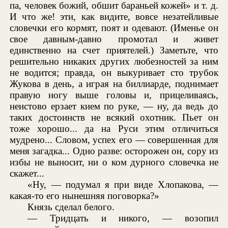
па, человек божий, обшит бараньей кожей» и т. д.
И что же! эти, как видите, вовсе незатейливые
словечки его кормят, поят и одевают. (Именье он
свое давным-давно промотал и живет
единственно на счет приятелей.) Заметьте, что
решительно никаких других любезностей за ним
не водится; правда, он выкуривает сто трубок
Жукова в день, а играя на биллиарде, поднимает
правую ногу выше головы и, прицеливаясь,
неистово ерзает кием по руке, — ну, да ведь до
таких достоинств не всякий охотник. Пьет он
тоже хорошо... да на Руси этим отличиться
мудрено... Словом, успех его — совершенная для
меня загадка... Одно разве: осторожен он, сору из
избы не выносит, ни о ком дурного словечка не
скажет...
«Ну, — подумал я при виде Хлопакова, —
какая-то его нынешняя поговорка?»
Князь сделал белого.
— Тридцать и никого, — возопил