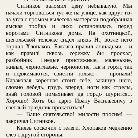
Ситников заломил цену небывалую. Мы
начали торговаться тут же на улице, как вдруг из-
за угла с громом вылетела мастерски подобранная
ямская тройка и лихо остановилась перед
воротами Ситникова дома. На охотницкой,
щегольской тележке сидел князь Н.; возле него
торчал Хлопаков. Баклага правил лошадьми... и
как правил! сквозь сережку бы проехал,
разбойник! Гнедые пристяжные, маленькие,
живые, черноглазые, черноногие, так и горят, так
и поджимаются; свистни только — пропали!
Караковая коренная стоит себе, закинув шею,
словно лебедь, грудь вперед, ноги как стрелы,
знай головой помахивает да гордо щурится...
Хорошо! Хоть бы царю Ивану Васильевичу в
светлый праздник прокатиться!
— Ваше сиятельство! милости просим! —
закричал Ситников.
Князь соскочил с телеги. Хлопаков медленно
слез с другой стороны.