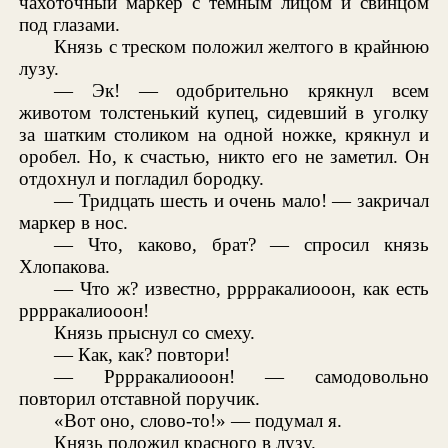
чахоточный маркер с темным лицом и свинцом
под глазами.
Князь с треском положил желтого в крайнюю
лузу.
— Эк! — одобрительно крякнул всем
животом толстенький купец, сидевший в уголку
за шатким столиком на одной ножке, крякнул и
оробел. Но, к счастью, никто его не заметил. Он
отдохнул и погладил бородку.
— Тридцать шесть и очень мало! — закричал
маркер в нос.
— Что, каково, брат? — спросил князь
Хлопакова.
— Что ж? известно, рррракалиооон, как есть
рррракалиооон!
Князь прыснул со смеху.
— Как, как? повтори!
— Рррракалиооон! — самодовольно
повторил отставной поручик.
«Вот оно, слово-то!» — подумал я.
Князь положил красного в лузу.