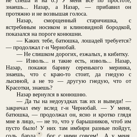
не спеша и на о́.) У меня все по простоте,
знаешь... Назар, а Назар, — прибавил он
протяжно и не возвышая голоса.
Назар, сморщенный старичишка, с
ястребиным носиком и клиновидной бородкой,
показался на пороге конюшни.
— Каких тебе, батюшка, лошадей требуется?
— продолжал г-н Чернобай.
— Не слишком дорогих, езжалых, в кибитку.
— Изволь... и такие есть, изволь... Назар,
Назар, покажи барину серенького меринка,
знаешь, что с краю-то стоит, да гнедую с
лысиной, а не то — другую гнедую, что от
Красотки, знаешь?
Назар вернулся в конюшню.
— Да ты на недоуздках так их и выведи! —
закричал ему вслед г-н Чернобай. — У меня,
батюшка, — продолжал он, ясно и кротко глядя
мне в лицо, — не то, что у барышников, чтоб им
пусто было! У них там имбири разные пойдут,
*
соль, барда
, бог с ними совсем!.. А у меня,