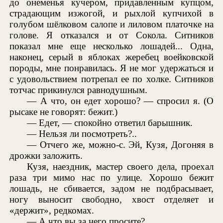
до онеменья кучером, придавленным купцом,
страдающим изжогой, и рыхлой купчихой в
голубом шёлковом салопе и лиловом платочке на
голове. Я отказался и от Сокола. Ситников
показал мне еще несколько лошадей... Одна,
наконец, серый в яблоках жеребец воейковской
породы, мне понравилась. Я не мог удержаться и
с удовольствием потрепал ее по холке. Ситников
тотчас прикинулся равнодушным.
— А что, он едет хорошо? — спросил я. (О
рысаке не говорят: бежит.)
— Едет, — спокойно ответил барышник.
— Нельзя ли посмотреть?..
— Отчего же, можно-с. Эй, Кузя, Догоняя в
дрожки заложить.
Кузя, наездник, мастер своего дела, проехал
раза три мимо нас по улице. Хорошо бежит
лошадь, не сбивается, задом не подбрасывает,
ногу выносит свободно, хвост отделяет и
«держит», редкомах.
— А что вы за него просите?