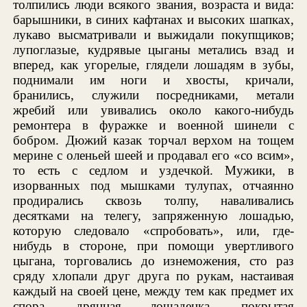
толпились люди всякого звания, возраста и вида:
барышники, в синих кафтанах и высоких шапках,
лукаво высматривали и выжидали покупщиков;
лупоглазые, кудрявые цыганы метались взад и
вперед, как угорелые, глядели лошадям в зубы,
поднимали им ноги и хвосты, кричали,
бранились, служили посредниками, метали
жребий или увивались около какого-нибудь
ремонтера в фуражке и военной шинели с
бобром. Дюжий казак торчал верхом на тощем
мерине с оленьей шеей и продавал его «со всим»,
то есть с седлом и уздечкой. Мужики, в
изорванных под мышками тулупах, отчаянно
продирались сквозь толпу, наваливались
десятками на телегу, запряженную лошадью,
которую следовало «спробовать», или, где-
нибудь в стороне, при помощи увертливого
цыгана, торговались до изнеможения, сто раз
сряду хлопали друг друга по рукам, настаивая
каждый на своей цене, между тем как предмет их
спора, дрянная лошаденка, покрытая