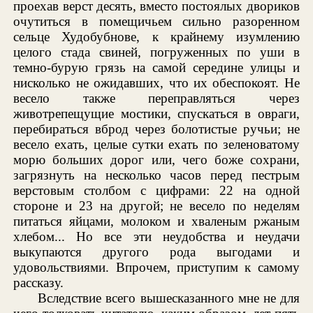
проехав верст десять, вместо постоялых двориков
очутиться в помещичьем сильно разоренном
сельце Худобубнове, к крайнему изумлению
целого стада свиней, погруженных по уши в
темно-бурую грязь на самой середине улицы и
нисколько не ожидавших, что их обеспокоят. Не
весело также переправляться через
животрепещущие мостики, спускаться в овраги,
перебираться вброд через болотистые ручьи; не
весело ехать, целые сутки ехать по зеленоватому
морю больших дорог или, чего боже сохрани,
загрязнуть на несколько часов перед пестрым
верстовым столбом с цифрами: 22 на одной
стороне и 23 на другой; не весело по неделям
питаться яйцами, молоком и хваленым ржаным
хлебом... Но все эти неудобства и неудачи
выкупаются другого рода выгодами и
удовольствиями. Впрочем, приступим к самому
рассказу.
Вследствие всего вышесказанного мне не для