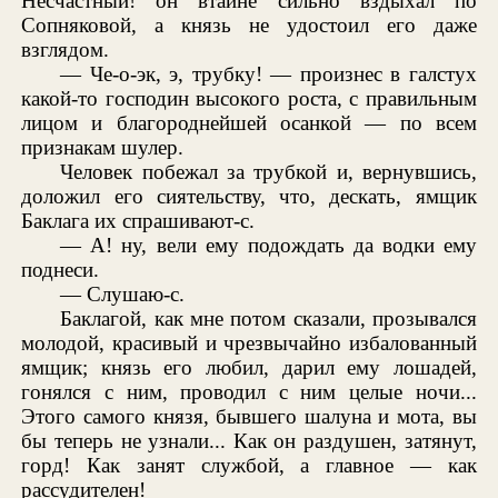
Несчастный! он втайне сильно вздыхал по
Сопняковой, а князь не удостоил его даже
взглядом.
— Че-о-эк, э, трубку! — произнес в галстух
какой-то господин высокого роста, с правильным
лицом и благороднейшей осанкой — по всем
признакам шулер.
Человек побежал за трубкой и, вернувшись,
доложил его сиятельству, что, дескать, ямщик
Баклага их спрашивают-с.
— А! ну, вели ему подождать да водки ему
поднеси.
— Слушаю-с.
Баклагой, как мне потом сказали, прозывался
молодой, красивый и чрезвычайно избалованный
ямщик; князь его любил, дарил ему лошадей,
гонялся с ним, проводил с ним целые ночи...
Этого самого князя, бывшего шалуна и мота, вы
бы теперь не узнали... Как он раздушен, затянут,
горд! Как занят службой, а главное — как
рассудителен!