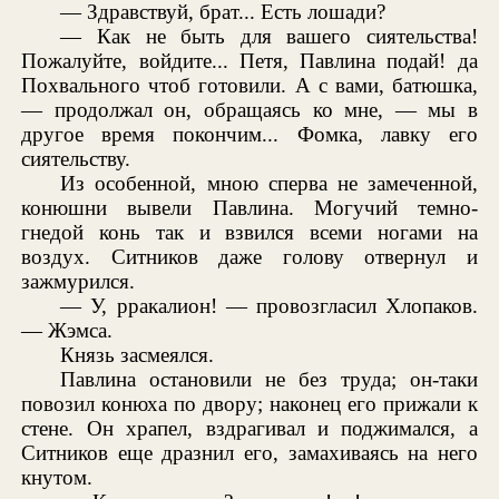
— Здравствуй, брат... Есть лошади?
— Как не быть для вашего сиятельства!
Пожалуйте, войдите... Петя, Павлина подай! да
Похвального чтоб готовили. А с вами, батюшка,
— продолжал он, обращаясь ко мне, — мы в
другое время покончим... Фомка, лавку его
сиятельству.
Из особенной, мною сперва не замеченной,
конюшни вывели Павлина. Могучий темно-
гнедой конь так и взвился всеми ногами на
воздух. Ситников даже голову отвернул и
зажмурился.
— У, рракалион! — провозгласил Хлопаков.
— Жэмса.
Князь засмеялся.
Павлина остановили не без труда; он-таки
повозил конюха по двору; наконец его прижали к
стене. Он храпел, вздрагивал и поджимался, а
Ситников еще дразнил его, замахиваясь на него
кнутом.