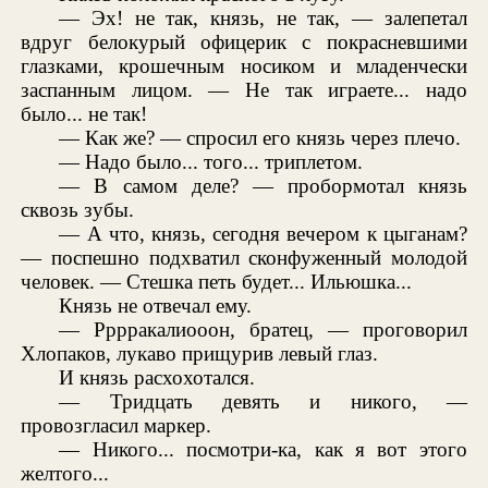
— Эх! не так, князь, не так, — залепетал
вдруг белокурый офицерик с покрасневшими
глазками, крошечным носиком и младенчески
заспанным лицом. — Не так играете... надо
было... не так!
— Как же? — спросил его князь через плечо.
— Надо было... того... триплетом.
— В самом деле? — пробормотал князь
сквозь зубы.
— А что, князь, сегодня вечером к цыганам?
— поспешно подхватил сконфуженный молодой
человек. — Стешка петь будет... Ильюшка...
Князь не отвечал ему.
— Рррракалиооон, братец, — проговорил
Хлопаков, лукаво прищурив левый глаз.
И князь расхохотался.
— Тридцать девять и никого, —
провозгласил маркер.
— Никого... посмотри-ка, как я вот этого
желтого...