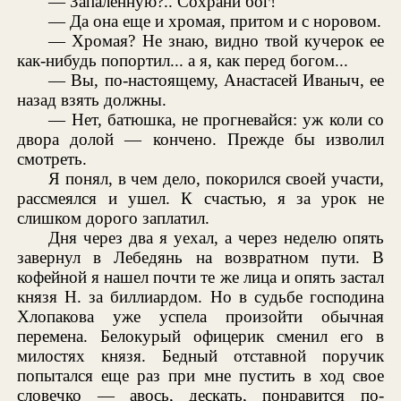
— Запаленную?.. Сохрани бог!
— Да она еще и хромая, притом и с норовом.
— Хромая? Не знаю, видно твой кучерок ее
как-нибудь попортил... а я, как перед богом...
— Вы, по-настоящему, Анастасей Иваныч, ее
назад взять должны.
— Нет, батюшка, не прогневайся: уж коли со
двора долой — кончено. Прежде бы изволил
смотреть.
Я понял, в чем дело, покорился своей участи,
рассмеялся и ушел. К счастью, я за урок не
слишком дорого заплатил.
Дня через два я уехал, а через неделю опять
завернул в Лебедянь на возвратном пути. В
кофейной я нашел почти те же лица и опять застал
князя Н. за биллиардом. Но в судьбе господина
Хлопакова уже успела произойти обычная
перемена. Белокурый офицерик сменил его в
милостях князя. Бедный отставной поручик
попытался еще раз при мне пустить в ход свое
словечко — авось, дескать, понравится по-