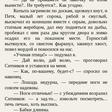
вынести?.. Не требуется?.. Как угодно.
Копыта загремели по доскам, щелкнул кнут, и
Петя, малый лет сорока, рябой и смуглый,
выскочил из конюшни вместе с серым, довольно
статным жеребцом, дал ему подняться на дыбы,
пробежал с ним раза два кругом двора и ловко
осадил его на показном месте. Горностай
вытянулся, со свистом фыркнул, закинул хвост,
повел мордой и покосился на нас.
«Ученая птица!» — подумал я.
— Дай волю, дай волю, — проговорил
Ситников и уставился на меня.
— Как, по-вашему, будет-с? — спросил он
наконец.
— Лошадь недурна, — передние ноги не
совсем надежны.
— Ноги отличные! — с убеждением возразил
Ситников: — а зад-то... извольте посмотреть...
печь печью, хоть выспись.
— Бабки длинны.