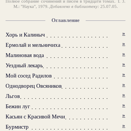
Полное собрание сочинений и писем в тридцати томах. Т. 3.
М.: "Наука", 1979.
Добавлено в библиотеку:
25.07.05.
Оглавление
»
Хорь и Калиныч
»
Ермолай и мельничиха
»
Малиновая вода
»
Уездный лекарь
»
Мой сосед Радилов
»
Однодворец Овсяников
»
Льгов
»
Бежин луг
»
Касьян с Красивой Мечи
»
Бурмистр