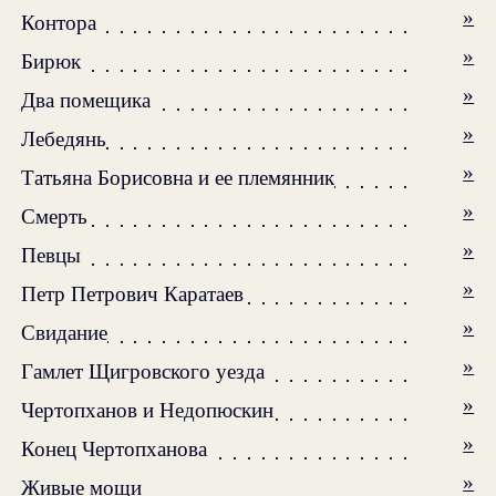
»
Контора
»
Бирюк
»
Два помещика
»
Лебедянь
»
Татьяна Борисовна и ее племянник
»
Смерть
»
Певцы
»
Петр Петрович Каратаев
»
Свидание
»
Гамлет Щигровского уезда
»
Чертопханов и Недопюскин
»
Конец Чертопханова
»
Живые мощи