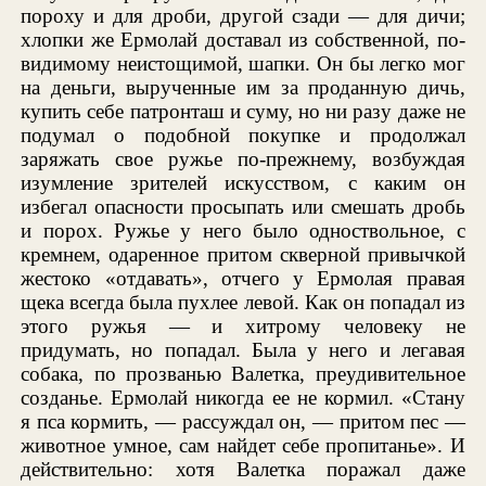
пороху и для дроби, другой сзади — для дичи;
хлопки же Ермолай доставал из собственной, по-
видимому неистощимой, шапки. Он бы легко мог
на деньги, вырученные им за проданную дичь,
купить себе патронташ и суму, но ни разу даже не
подумал о подобной покупке и продолжал
заряжать свое ружье по-прежнему, возбуждая
изумление зрителей искусством, с каким он
избегал опасности просыпать или смешать дробь
и порох. Ружье у него было одноствольное, с
кремнем, одаренное притом скверной привычкой
жестоко «отдавать», отчего у Ермолая правая
щека всегда была пухлее левой. Как он попадал из
этого ружья — и хитрому человеку не
придумать, но попадал. Была у него и легавая
собака, по прозванью Валетка, преудивительное
созданье. Ермолай никогда ее не кормил. «Стану
я пса кормить, — рассуждал он, — притом пес —
животное умное, сам найдет себе пропитанье». И
действительно: хотя Валетка поражал даже