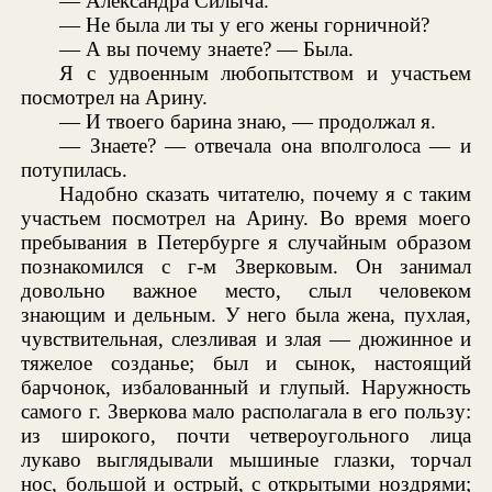
— Александра Силыча.
— Не была ли ты у его жены горничной?
— А вы почему знаете? — Была.
Я с удвоенным любопытством и участьем
посмотрел на Арину.
— И твоего барина знаю, — продолжал я.
— Знаете? — отвечала она вполголоса — и
потупилась.
Надобно сказать читателю, почему я с таким
участьем посмотрел на Арину. Во время моего
пребывания в Петербурге я случайным образом
познакомился с г-м Зверковым. Он занимал
довольно важное место, слыл человеком
знающим и дельным. У него была жена, пухлая,
чувствительная, слезливая и злая — дюжинное и
тяжелое созданье; был и сынок, настоящий
барчонок, избалованный и глупый. Наружность
самого г. Зверкова мало располагала в его пользу:
из широкого, почти четвероугольного лица
лукаво выглядывали мышиные глазки, торчал
нос, большой и острый, с открытыми ноздрями;