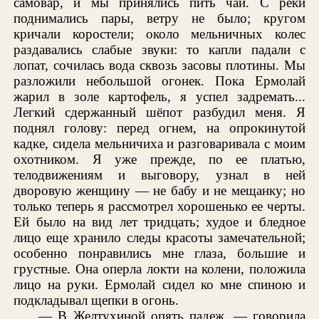
самовар, и мы принялись пить чай. С реки
поднимались пары, ветру не было; кругом
кричали коростели; около мельничных колес
раздавались слабые звуки: то капли падали с
лопат, сочилась вода сквозь засовы плотины. Мы
разложили небольшой огонек. Пока Ермолай
жарил в золе картофель, я успел задремать...
Легкий сдержанный шёпот разбудил меня. Я
поднял голову: перед огнем, на опрокинутой
кадке, сидела мельничиха и разговаривала с моим
охотником. Я уже прежде, по ее платью,
телодвижениям и выговору, узнал в ней
дворовую женщину — не бабу и не мещанку; но
только теперь я рассмотрел хорошенько ее черты.
Ей было на вид лет тридцать; худое и бледное
лицо еще хранило следы красоты замечательной;
особенно понравились мне глаза, большие и
грустные. Она оперла локти на колени, положила
лицо на руки. Ермолай сидел ко мне спиною и
подкладывал щепки в огонь.
— В Желтухиной опять падеж, — говорила