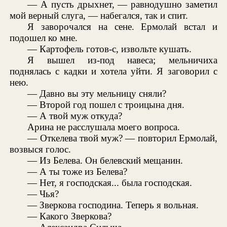
— А пусть дрыхнет, — равнодушно заметил
мой верный слуга, — набегался, так и спит.
Я заворочался на сене. Ермолай встал и
подошел ко мне.
— Картофель готов-с, извольте кушать.
Я вышел из-под навеса; мельничиха
поднялась с кадки и хотела уйти. Я заговорил с
нею.
— Давно вы эту мельницу сняли?
— Второй год пошел с троицына дня.
— А твой муж откуда?
Арина не расслушала моего вопроса.
— Откелева твой муж? — повторил Ермолай,
возвыся голос.
— Из Белева. Он белевский мещанин.
— А ты тоже из Белева?
— Нет, я господская... была господская.
— Чья?
— Зверкова господина. Теперь я вольная.
— Какого Зверкова?