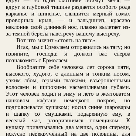
вдруг — но одни охотники поймут меня, —
вдруг в глубокой тишине раздается особого рода
карканье и шипенье, слышится мерный взмах
проворных крыл, — и вальдшнеп, красиво
наклонив свой длинный нос, плавно вылетает из-
за темной березы навстречу вашему выстрелу.
Вот что значит «стоять на тяге».
Итак, мы с Ермолаем отправились на тягу; но
извините, господа: я должен вас сперва
познакомить с Ермолаем.
Вообразите себе человека лет сорока пяти,
высокого, худого, с длинным и тонким носом,
узким лбом, серыми глазками, взъерошенными
волосами и широкими насмешливыми губами.
Этот человек ходил и зиму и лето в желтоватом
нанковом кафтане немецкого покроя, но
подпоясывался кушаком; носил синие шаровары
и шапку со смушками, подаренную ему, в
веселый час, разорившимся помещиком. К
кушаку привязывались два мешка, один спереди,
искусно перекрученный на две половины, для