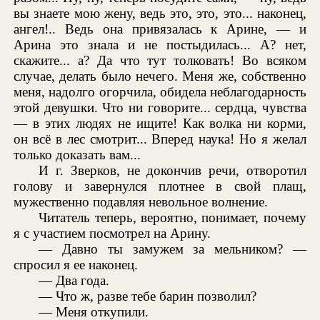
вы знаете мою жену, ведь это, это, это... наконец,
ангел!.. Ведь она привязалась к Арине, — и
Арина это знала и не постыдилась... А? нет,
скажите... а? Да что тут толковать! Во всяком
случае, делать было нечего. Меня же, собственно
меня, надолго огорчила, обидела неблагодарность
этой девушки. Что ни говорите... сердца, чувства
— в этих людях не ищите! Как волка ни корми,
он всё в лес смотрит... Вперед наука! Но я желал
только доказать вам...
И г. Зверков, не докончив речи, отворотил
голову и завернулся плотнее в свой плащ,
мужественно подавляя невольное волнение.
Читатель теперь, вероятно, понимает, почему
я с участием посмотрел на Арину.
— Давно ты замужем за мельником? —
спросил я ее наконец.
— Два года.
— Что ж, разве тебе барин позволил?
— Меня откупили.