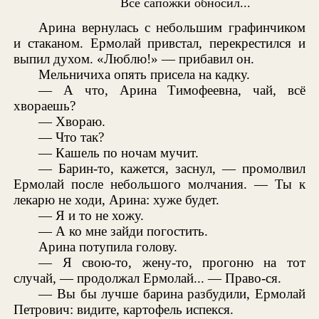
Все сапожки обносил...
Арина вернулась с небольшим графинчиком
и стаканом. Ермолай привстал, перекрестился и
выпил духом. «Люблю!» — прибавил он.
Мельничиха опять присела на кадку.
— А что, Арина Тимофеевна, чай, всё
хвораешь?
— Хвораю.
— Что так?
— Кашель по ночам мучит.
— Барин-то, кажется, заснул, — промолвил
Ермолай после небольшого молчания. — Ты к
лекарю не ходи, Арина: хуже будет.
— Я и то не хожу.
— А ко мне зайди погостить.
Арина потупила голову.
— Я свою-то, жену-то, прогоню на тот
случай, — продолжал Ермолай... — Право-ся.
— Вы бы лучше барина разбудили, Ермолай
Петрович: видите, картофель испекся.