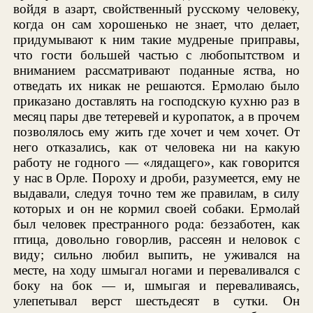
войдя в азарт, свойственный русскому человеку,
когда он сам хорошенько не знает, что делает,
придумывают к ним такие мудреные приправы,
что гости большей частью с любопытством и
вниманием рассматривают поданные яства, но
отведать их никак не решаются. Ермолаю было
приказано доставлять на господскую кухню раз в
месяц пары две тетеревей и куропаток, а в прочем
позволялось ему жить где хочет и чем хочет. От
него отказались, как от человека ни на какую
работу не годного — «лядащего», как говорится
у нас в Орле. Пороху и дроби, разумеется, ему не
выдавали, следуя точно тем же правилам, в силу
которых и он не кормил своей собаки. Ермолай
был человек престранного рода: беззаботен, как
птица, довольно говорлив, рассеян и неловок с
виду; сильно любил выпить, не уживался на
месте, на ходу шмыгал ногами и переваливался с
боку на бок — и, шмыгая и переваливаясь,
улепетывал верст шестьдесят в сутки. Он