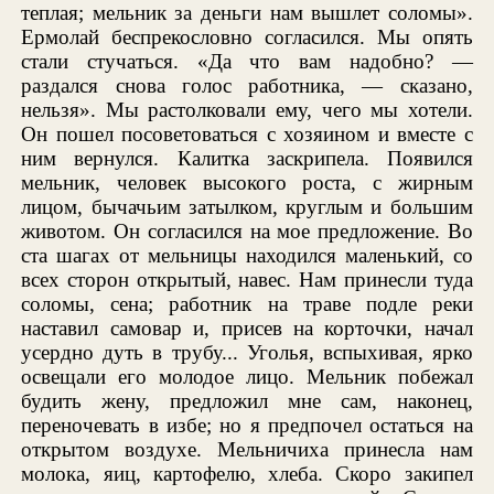
теплая; мельник за деньги нам вышлет соломы».
Ермолай беспрекословно согласился. Мы опять
стали стучаться. «Да что вам надобно? —
раздался снова голос работника, — сказано,
нельзя». Мы растолковали ему, чего мы хотели.
Он пошел посоветоваться с хозяином и вместе с
ним вернулся. Калитка заскрипела. Появился
мельник, человек высокого роста, с жирным
лицом, бычачьим затылком, круглым и большим
животом. Он согласился на мое предложение. Во
ста шагах от мельницы находился маленький, со
всех сторон открытый, навес. Нам принесли туда
соломы, сена; работник на траве подле реки
наставил самовар и, присев на корточки, начал
усердно дуть в трубу... Уголья, вспыхивая, ярко
освещали его молодое лицо. Мельник побежал
будить жену, предложил мне сам, наконец,
переночевать в избе; но я предпочел остаться на
открытом воздухе. Мельничиха принесла нам
молока, яиц, картофелю, хлеба. Скоро закипел