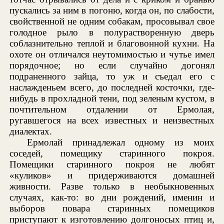
пускались за ним в погоню, когда он, по слабости,
свойственной не одним собакам, просовывал свое
голодное рыло в полурастворенную дверь
соблазнительно теплой и благовонной кухни. На
охоте он отличался неутомимостью и чутье имел
порядочное; но если случайно догонял
подраненного зайца, то уж и съедал его с
наслажденьем всего, до последней косточки, где-
нибудь в прохладной тени, под зеленым кустом, в
почтительном отдалении от Ермолая,
ругавшегося на всех известных и неизвестных
диалектах.
Ермолай принадлежал одному из моих
соседей, помещику старинного покроя.
Помещики старинного покроя не любят
«куликов» и придерживаются домашней
живности. Разве только в необыкновенных
случаях, как-то: во дни рождений, именин и
выборов повара старинных помещиков
приступают к изготовлению долгоносых птиц и,