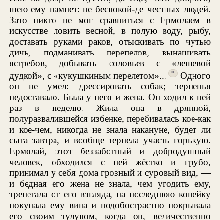
шею ему намнет: не беспокой-де честных людей.
Зато никто не мог сравниться с Ермолаем в
искусстве ловить весной, в полую воду, рыбу,
доставать руками раков, отыскивать по чутью
дичь, подманивать перепелов, вынашивать
ястребов, добывать соловьев с «лешевой
*
дудкой», с «кукушкиным перелетом»...
Одного
он не умел: дрессировать собак; терпенья
недоставало. Была у него и жена. Он ходил к ней
раз в неделю. Жила она в дрянной,
полуразвалившейся избенке, перебивалась кое-как
и кое-чем, никогда не знала накануне, будет ли
сыта завтра, и вообще терпела участь горькую.
Ермолай, этот беззаботный и добродушный
человек, обходился с ней жёстко и грубо,
принимал у себя дома грозный и суровый вид, —
и бедная его жена не знала, чем угодить ему,
трепетала от его взгляда, на последнюю копейку
покупала ему вина и подобострастно покрывала
его своим тулупом, когда он, величественно