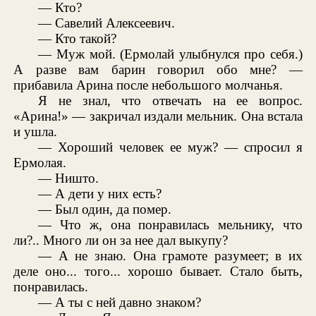
— Кто?
— Савелий Алексеевич.
— Кто такой?
— Муж мой. (Ермолай улыбнулся про себя.)
А разве вам барин говорил обо мне? —
прибавила Арина после небольшого молчанья.
Я не знал, что отвечать на ее вопрос.
«Арина!» — закричал издали мельник. Она встала
и ушла.
— Хороший человек ее муж? — спросил я
Ермолая.
— Ништо.
— А дети у них есть?
— Был один, да помер.
— Что ж, она понравилась мельнику, что
ли?.. Много ли он за нее дал выкупу?
— А не знаю. Она грамоте разумеет; в их
деле оно... того... хорошо бывает. Стало быть,
понравилась.
— А ты с ней давно знаком?