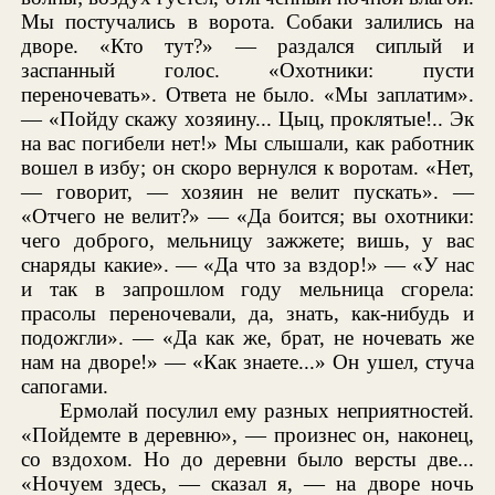
Мы постучались в ворота. Собаки залились на
дворе. «Кто тут?» — раздался сиплый и
заспанный голос. «Охотники: пусти
переночевать». Ответа не было. «Мы заплатим».
— «Пойду скажу хозяину... Цыц, проклятые!.. Эк
на вас погибели нет!» Мы слышали, как работник
вошел в избу; он скоро вернулся к воротам. «Нет,
— говорит, — хозяин не велит пускать». —
«Отчего не велит?» — «Да боится; вы охотники:
чего доброго, мельницу зажжете; вишь, у вас
снаряды какие». — «Да что за вздор!» — «У нас
и так в запрошлом году мельница сгорела:
прасолы переночевали, да, знать, как-нибудь и
подожгли». — «Да как же, брат, не ночевать же
нам на дворе!» — «Как знаете...» Он ушел, стуча
сапогами.
Ермолай посулил ему разных неприятностей.
«Пойдемте в деревню», — произнес он, наконец,
со вздохом. Но до деревни было версты две...
«Ночуем здесь, — сказал я, — на дворе ночь