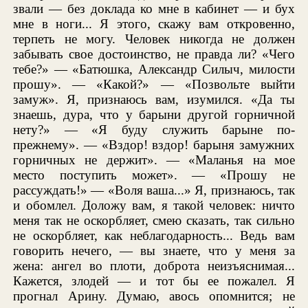
звали — без доклада ко мне в кабинет — и бух
мне в ноги... Я этого, скажу вам откровенно,
терпеть не могу. Человек никогда не должен
забывать свое достоинство, не правда ли? «Чего
тебе?» — «Батюшка, Александр Силыч, милости
прошу». — «Какой?» — «Позвольте выйти
замуж». Я, признаюсь вам, изумился. «Да ты
знаешь, дура, что у барыни другой горничной
нету?» — «Я буду служить барыне по-
прежнему». — «Вздор! вздор! барыня замужних
горничных не держит». — «Маланья на мое
место поступить может». — «Прошу не
рассуждать!» — «Воля ваша...» Я, признаюсь, так
и обомлел. Доложу вам, я такой человек: ничто
меня так не оскорбляет, смею сказать, так сильно
не оскорбляет, как неблагодарность... Ведь вам
говорить нечего, — вы знаете, что у меня за
жена: ангел во плоти, доброта неизъяснимая...
Кажется, злодей — и тот бы ее пожалел. Я
прогнал Арину. Думаю, авось опомнится; не