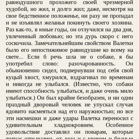
равнодушного прохожего своей чрезмерной
худобой, но жил, и долго жил; даже, несмотря на
свое бедственное положенье, ни разу не пропадал
и не изъявлял желанья покинуть своего хозяина.
Раз как-то, в юные годы, он отлучился на два дня,
увлеченный любовью; но эта дурь скоро с него
соскочила. Замечательнейшим свойством Валетки
было его непостижимое равнодушие ко всему на
свете... Если б речь шла не о собаке, я бы
употребил слово: разочарованность. Он
обыкновенно сидел, подвернувши под себя свой
куцый хвост, хмурился, вздрагивал по временам
и никогда не улыбался. (Известно, что собаки
имеют способность улыбаться, и даже очень мило
улыбаться.) Он был крайне безобразен, и ни один
праздный дворовый человек не упускал случая
ядовито насмеяться над его наружностью; но все
эти насмешки и даже удары Валетка переносил с
удивительным хладнокровием. Особенное
удовольствие доставлял он поварам, которые
тотчас отрывались от дела и с криком и бранью