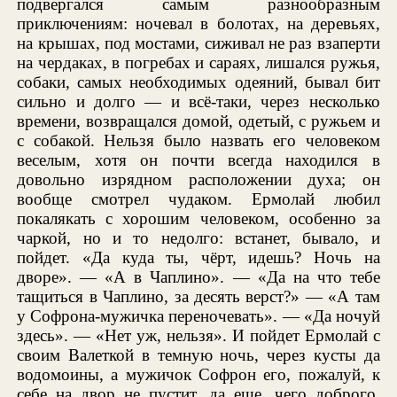
подвергался самым разнообразным
приключениям: ночевал в болотах, на деревьях,
на крышах, под мостами, сиживал не раз взаперти
на чердаках, в погребах и сараях, лишался ружья,
собаки, самых необходимых одеяний, бывал бит
сильно и долго — и всё-таки, через несколько
времени, возвращался домой, одетый, с ружьем и
с собакой. Нельзя было назвать его человеком
веселым, хотя он почти всегда находился в
довольно изрядном расположении духа; он
вообще смотрел чудаком. Ермолай любил
покалякать с хорошим человеком, особенно за
чаркой, но и то недолго: встанет, бывало, и
пойдет. «Да куда ты, чёрт, идешь? Ночь на
дворе». — «А в Чаплино». — «Да на что тебе
тащиться в Чаплино, за десять верст?» — «А там
у Софрона-мужичка переночевать». — «Да ночуй
здесь». — «Нет уж, нельзя». И пойдет Ермолай с
своим Валеткой в темную ночь, через кусты да
водомоины, а мужичок Софрон его, пожалуй, к
себе на двор не пустит, да еще, чего доброго,