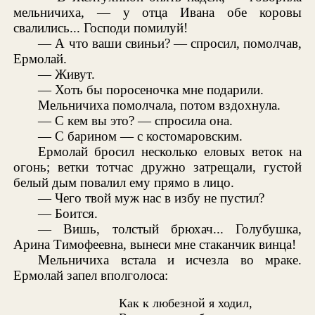
мельничиха, — у отца Ивана обе коровы
свалились... Господи помилуй!
— А что ваши свиньи? — спросил, помолчав,
Ермолай.
— Живут.
— Хоть бы поросеночка мне подарили.
Мельничиха помолчала, потом вздохнула.
— С кем вы это? — спросила она.
— С барином — с костомаровским.
Ермолай бросил несколько еловых веток на
огонь; ветки тотчас дружно затрещали, густой
белый дым повалил ему прямо в лицо.
— Чего твой муж нас в избу не пустил?
— Боится.
— Вишь, толстый брюхач... Голубушка,
Арина Тимофеевна, вынеси мне стаканчик винца!
Мельничиха встала и исчезла во мраке.
Ермолай запел вполголоса:
Как к любезной я ходил,