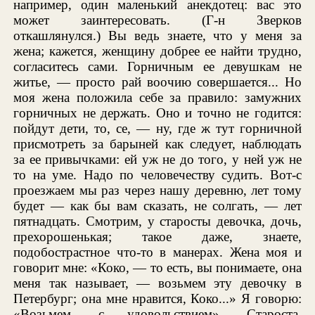
например, один маленький анекдотец: вас это
может заинтересовать. (Г-н Зверков
откашлянулся.) Вы ведь знаете, что у меня за
жена; кажется, женщину добрее ее найти трудно,
согласитесь сами. Горничным ее девушкам не
житье, — просто рай воочию совершается... Но
моя жена положила себе за правило: замужних
горничных не держать. Оно и точно не годится:
пойдут дети, то, се, — ну, где ж тут горничной
присмотреть за барыней как следует, наблюдать
за ее привычками: ей уж не до того, у ней уж не
то на уме. Надо по человечеству судить. Вот-с
проезжаем мы раз через нашу деревню, лет тому
будет — как бы вам сказать, не солгать, — лет
пятнадцать. Смотрим, у старосты девочка, дочь,
прехорошенькая; такое даже, знаете,
подобострастное что-то в манерах. Жена моя и
говорит мне: «Коко, — то есть, вы понимаете, она
меня так называет, — возьмем эту девочку в
Петербург; она мне нравится, Коко...» Я говорю:
«Возьмем, с удовольствием». Староста,