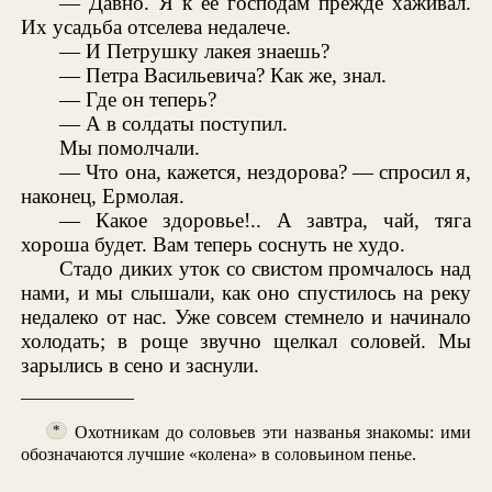
— Давно. Я к ее господам прежде хаживал.
Их усадьба отселева недалече.
— И Петрушку лакея знаешь?
— Петра Васильевича? Как же, знал.
— Где он теперь?
— А в солдаты поступил.
Мы помолчали.
— Что она, кажется, нездорова? — спросил я,
наконец, Ермолая.
— Какое здоровье!.. А завтра, чай, тяга
хороша будет. Вам теперь соснуть не худо.
Стадо диких уток со свистом промчалось над
нами, и мы слышали, как оно спустилось на реку
недалеко от нас. Уже совсем стемнело и начинало
холодать; в роще звучно щелкал соловей. Мы
зарылись в сено и заснули.
Охотникам до соловьев эти названья знакомы: ими
*
обозначаются лучшие «колена» в соловьином пенье.