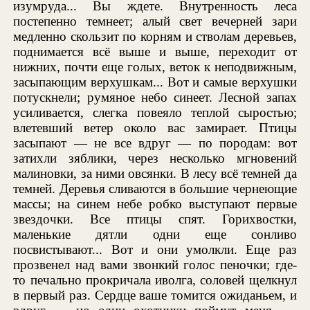
изумруда... Вы ждете. Внутренность леса
постепенно темнеет; алый свет вечерней зари
медленно скользит по корням и стволам деревьев,
поднимается всё выше и выше, переходит от
нижних, почти еще голых, веток к неподвижным,
засыпающим верхушкам... Вот и самые верхушки
потускнели; румяное небо синеет. Лесной запах
усиливается, слегка повеяло теплой сыростью;
влетевший ветер около вас замирает. Птицы
засыпают — не все вдруг — по породам: вот
затихли зяблики, через несколько мгновений
малиновки, за ними овсянки. В лесу всё темней да
темней. Деревья сливаются в большие чернеющие
массы; на синем небе робко выступают первые
звездочки. Все птицы спят. Горихвостки,
маленькие дятли одни еще сонливо
посвистывают... Вот и они умолкли. Еще раз
прозвенел над вами звонкий голос пеночки; где-
то печально прокричала иволга, соловей щелкнул
в первый раз. Сердце ваше томится ожиданьем, и