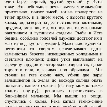
один берег горный, другой луговой; у Исты
тоже. Эта небольшая речка вьется чрезвычайно
прихотливо, ползет змеей, ни на полверсты не
течет прямо, и в ином месте, с высоты крутого
холма, видна верст на десять с своими плотинами,
прудами, мельницами, огородами, окруженными
ракитником и гусиными стадами. Рыбы в Исте
бездна, особливо головлей (мужики достают их в
жар из-под кустов руками). Маленькие кулички-
песочники со свистом перелетывают вдоль
каменистых берегов, испещренных холодными и
светлыми ключами; дикие утки выплывают на
середину прудов и осторожно озираются; цапли
торчат в тени, в заливах, под обрывами... Мы
стояли на тяге около часу, убили две пары
вальдшнепов и, желая до восхода солнца опять
попытать нашего счастия (на тягу можно также
ходить поутру), решились переночевать в
ближайшей мельнице. Мы вышли из рощи,
спустились с холма. Река катила темно-синие
волны; воздух густел, отягченный ночной влагой.