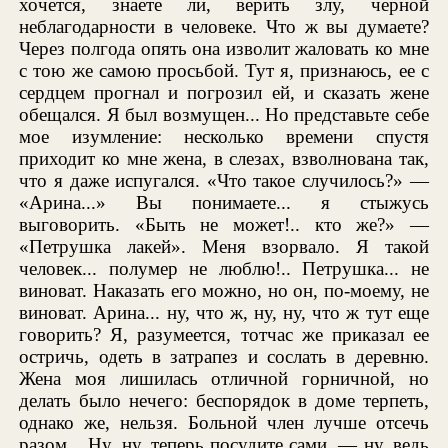
хочется, знаете ли, верить злу, черной
неблагодарности в человеке. Что ж вы думаете?
Через полгода опять она изволит жаловать ко мне
с тою же самою просьбой. Тут я, признаюсь, ее с
сердцем прогнал и погрозил ей, и сказать жене
обещался. Я был возмущен... Но представьте себе
мое изумление: несколько времени спустя
приходит ко мне жена, в слезах, взволнована так,
что я даже испугался. «Что такое случилось?» —
«Арина...» Вы понимаете... я стыжусь
выговорить. «Быть не может!.. кто же?» —
«Петрушка лакей». Меня взорвало. Я такой
человек... полумер не люблю!.. Петрушка... не
виноват. Наказать его можно, но он, по-моему, не
виноват. Арина... ну, что ж, ну, ну, что ж тут еще
говорить? Я, разумеется, тотчас же приказал ее
остричь, одеть в затрапез и сослать в деревню.
Жена моя лишилась отличной горничной, но
делать было нечего: беспорядок в доме терпеть,
однако же, нельзя. Больной член лучше отсечь
разом... Ну, ну, теперь посудите сами, — ну, ведь