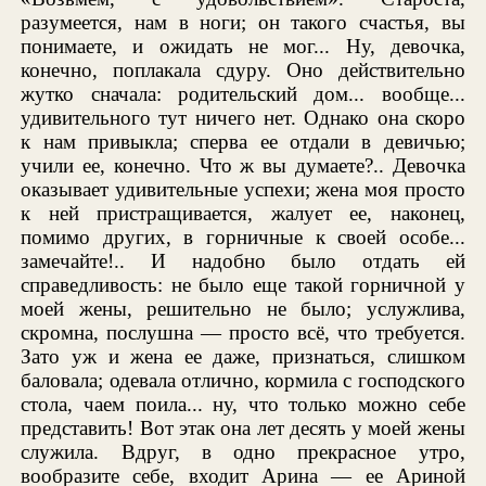
разумеется, нам в ноги; он такого счастья, вы
понимаете, и ожидать не мог... Ну, девочка,
конечно, поплакала сдуру. Оно действительно
жутко сначала: родительский дом... вообще...
удивительного тут ничего нет. Однако она скоро
к нам привыкла; сперва ее отдали в девичью;
учили ее, конечно. Что ж вы думаете?.. Девочка
оказывает удивительные успехи; жена моя просто
к ней пристращивается, жалует ее, наконец,
помимо других, в горничные к своей особе...
замечайте!.. И надобно было отдать ей
справедливость: не было еще такой горничной у
моей жены, решительно не было; услужлива,
скромна, послушна — просто всё, что требуется.
Зато уж и жена ее даже, признаться, слишком
баловала; одевала отлично, кормила с господского
стола, чаем поила... ну, что только можно себе
представить! Вот этак она лет десять у моей жены
служила. Вдруг, в одно прекрасное утро,
вообразите себе, входит Арина — ее Ариной