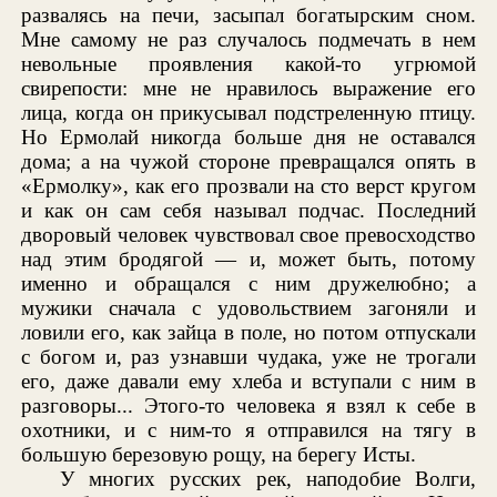
развалясь на печи, засыпал богатырским сном.
Мне самому не раз случалось подмечать в нем
невольные проявления какой-то угрюмой
свирепости: мне не нравилось выражение его
лица, когда он прикусывал подстреленную птицу.
Но Ермолай никогда больше дня не оставался
дома; а на чужой стороне превращался опять в
«Ермолку», как его прозвали на сто верст кругом
и как он сам себя называл подчас. Последний
дворовый человек чувствовал свое превосходство
над этим бродягой — и, может быть, потому
именно и обращался с ним дружелюбно; а
мужики сначала с удовольствием загоняли и
ловили его, как зайца в поле, но потом отпускали
с богом и, раз узнавши чудака, уже не трогали
его, даже давали ему хлеба и вступали с ним в
разговоры... Этого-то человека я взял к себе в
охотники, и с ним-то я отправился на тягу в
большую березовую рощу, на берегу Исты.
У многих русских рек, наподобие Волги,