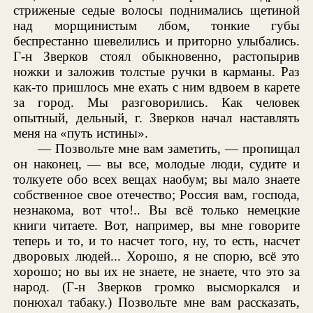
стриженые седые волосы поднимались щетиной
над морщинистым лбом, тонкие губы
беспрестанно шевелились и приторно улыбались.
Г-н Зверков стоял обыкновенно, растопырив
ножки и заложив толстые ручки в карманы. Раз
как-то пришлось мне ехать с ним вдвоем в карете
за город. Мы разговорились. Как человек
опытный, дельный, г. Зверков начал наставлять
меня на «путь истины».
— Позвольте мне вам заметить, — пропищал
он наконец, — вы все, молодые люди, судите и
толкуете обо всех вещах наобум; вы мало знаете
собственное свое отечество; Россия вам, господа,
незнакома, вот что!.. Вы всё только немецкие
книги читаете. Вот, например, вы мне говорите
теперь и то, и то насчет того, ну, то есть, насчет
дворовых людей... Хорошо, я не спорю, всё это
хорошо; но вы их не знаете, не знаете, что это за
народ. (Г-н Зверков громко высморкался и
понюхал табаку.) Позвольте мне вам рассказать,