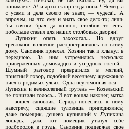
золотухе... Виноват, не так сказал... ну, да вы
понимаете. А! и архитектор сюда попал! Немец, а
с усами и дела своего не знает, — чудеса!.. А
впрочем, на что ему и знать свое дело-то; лишь
бы взятки брал да колонн, столбов то есть,
побольше ставил для наших столбовых дворян!
Лупихин опять захохотал... Но вдруг
тревожное волнение распространилось по всему
дому. Сановник приехал. Хозяин так и хлынул в
переднюю. За ним устремились несколько
приверженных домочадцев и усердных гостей...
Шумный разговор превратился в мягкий,
приятный говор, подобный весеннему жужжанью
пчел в родимых ульях. Одна неугомонная оса —
Лупихин и великолепный трутень — Козельский
не понизили голоса... И вот вошла наконец матка
— вошел сановник. Сердца понеслись к нему
навстречу, сидящие туловища приподнялись;
даже помещик, дешево купивший у Лупихина
лошадь, даже тот помещик уткнул себе
подбородок в грудь. Сановник поддержал свое