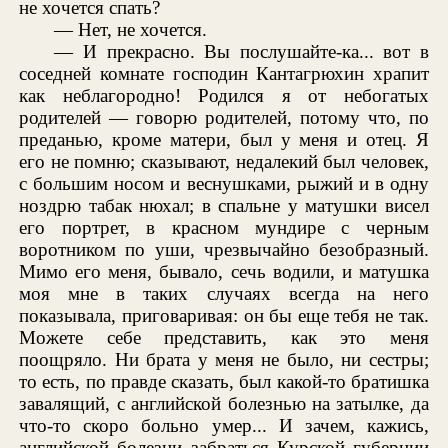
не хочется спать?
— Нет, не хочется.
— И прекрасно. Вы послушайте-ка... вот в
соседней комнате господин Кантагрюхин храпит
как неблагородно! Родился я от небогатых
родителей — говорю родителей, потому что, по
преданью, кроме матери, был у меня и отец. Я
его не помню; сказывают, недалекий был человек,
с большим носом и веснушками, рыжий и в одну
ноздрю табак нюхал; в спальне у матушки висел
его портрет, в красном мундире с черным
воротником по уши, чрезвычайно безобразный.
Мимо его меня, бывало, сечь водили, и матушка
моя мне в таких случаях всегда на него
показывала, приговаривая: он бы еще тебя не так.
Можете себе представить, как это меня
поощряло. Ни брата у меня не было, ни сестры;
то есть, по правде сказать, был какой-то братишка
завалящий, с английской болезнью на затылке, да
что-то скоро больно умер... И зачем, кажись,
английской болезни забраться Курской губернии