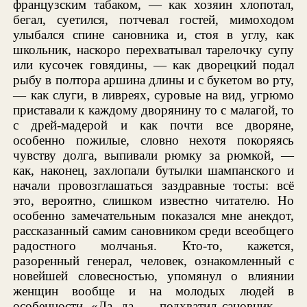
французским табаком, — как хозяин хлопотал,
бегал, суетился, потчевал гостей, мимоходом
улыбался спине сановника и, стоя в углу, как
школьник, наскоро перехватывал тарелочку супу
или кусочек говядины, — как дворецкий подал
рыбу в полтора аршина длины и с букетом во рту,
— как слуги, в ливреях, суровые на вид, угрюмо
приставали к каждому дворянину то с малагой, то
с дрей-мадерой и как почти все дворяне,
особенно пожилые, словно нехотя покоряясь
чувству долга, выпивали рюмку за рюмкой, —
как, наконец, захлопали бутылки шампанского и
начали провозглашаться заздравные тосты: всё
это, вероятно, слишком известно читателю. Но
особенно замечательным показался мне анекдот,
рассказанный самим сановником среди всеобщего
радостного молчанья. Кто-то, кажется,
разоренный генерал, человек, ознакомленный с
новейшей словесностью, упомянул о влиянии
женщин вообще и на молодых людей в
особенности. «Да, да, — подхватил сановник, —