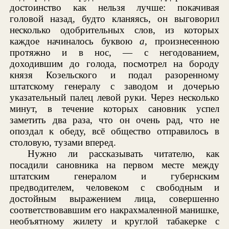
достоинство как нельзя лучше: покачивая
головой назад, будто кланяясь, он выговорил
несколько одобрительных слов, из которых
каждое начиналось буквою
а
, произнесенною
протяжно и в нос, — с негодованием,
доходившим до голода, посмотрел на бороду
князя Козельского и подал разоренному
штатскому генералу с заводом и дочерью
указательный палец левой руки. Через несколько
минут, в течение которых сановник успел
заметить два раза, что он очень рад, что не
опоздал к обеду, всё общество отправилось в
столовую, тузами вперед.
Нужно ли рассказывать читателю, как
посадили сановника на первом месте между
штатским генералом и губернским
предводителем, человеком с свободным и
достойным выражением лица, совершенно
соответствовавшим его накрахмаленной манишке,
необъятному жилету и круглой табакерке с