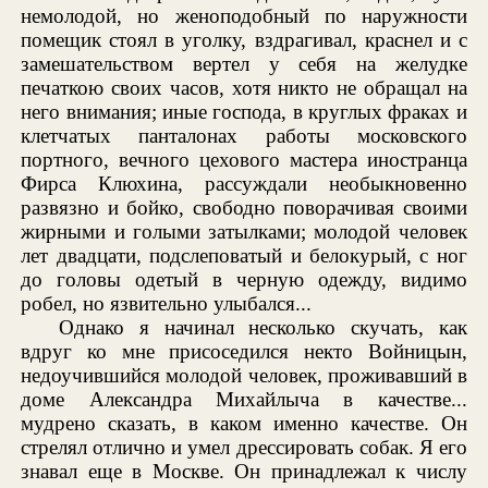
немолодой, но женоподобный по наружности
помещик стоял в уголку, вздрагивал, краснел и с
замешательством вертел у себя на желудке
печаткою своих часов, хотя никто не обращал на
него внимания; иные господа, в круглых фраках и
клетчатых панталонах работы московского
портного, вечного цехового мастера иностранца
Фирса Клюхина, рассуждали необыкновенно
развязно и бойко, свободно поворачивая своими
жирными и голыми затылками; молодой человек
лет двадцати, подслеповатый и белокурый, с ног
до головы одетый в черную одежду, видимо
робел, но язвительно улыбался...
Однако я начинал несколько скучать, как
вдруг ко мне присоседился некто Войницын,
недоучившийся молодой человек, проживавший в
доме Александра Михайлыча в качестве...
мудрено сказать, в каком именно качестве. Он
стрелял отлично и умел дрессировать собак. Я его
знавал еще в Москве. Он принадлежал к числу