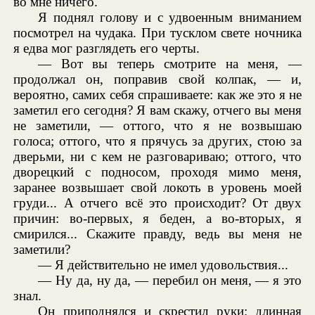
во мне ничего.
Я поднял голову и с удвоенным вниманием
посмотрел на чудака. При тусклом свете ночника
я едва мог разглядеть его черты.
— Вот вы теперь смотрите на меня, —
продолжал он, поправив свой колпак, — и,
вероятно, самих себя спрашиваете: как же это я не
заметил его сегодня? Я вам скажу, отчего вы меня
не заметили, — оттого, что я не возвышаю
голоса; оттого, что я прячусь за других, стою за
дверьми, ни с кем не разговариваю; оттого, что
дворецкий с подносом, проходя мимо меня,
заранее возвышает свой локоть в уровень моей
груди... А отчего всё это происходит? От двух
причин: во-первых, я беден, а во-вторых, я
смирился... Скажите правду, ведь вы меня не
заметили?
— Я действительно не имел удовольствия...
— Ну да, ну да, — перебил он меня, — я это
знал.
Он приподнялся и скрестил руки; длинная