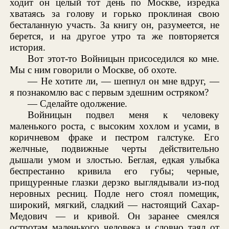
ходит он целый тот день по Москве, изредка
хватаясь за голову и горько проклиная свою
бесталанную участь. За книгу он, разумеется, не
берется, и на другое утро та же повторяется
история.
Вот этот-то Войницын присоседился ко мне.
Мы с ним говорили о Москве, об охоте.
— Не хотите ли, — шепнул он мне вдруг, —
я познакомлю вас с первым здешним остряком?
— Сделайте одолжение.
Войницын подвел меня к человеку
маленького роста, с высоким хохлом и усами, в
коричневом фраке и пестром галстуке. Его
желчные, подвижные черты действительно
дышали умом и злостью. Беглая, едкая улыбка
беспрестанно кривила его губы; черные,
прищуренные глазки дерзко выглядывали из-под
неровных ресниц. Подле него стоял помещик,
широкий, мягкий, сладкий — настоящий Сахар-
Медович — и кривой. Он заранее смеялся
остротам маленького человека и словно таял от