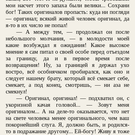
мои насчет этого запаха были велики... Сохрани
бог! Таких оригиналов пропасть: куда ни погляди
— оригинал; всякий живой человек оригинал, да
я-то в их число не попал!
— А между тем, — продолжал он после
небольшого молчания, — в молодости моей
какие возбуждал я ожидания! Какое высокое
мнение я сам питал о своей особе перед отъездом
за границу, да и в первое время после
возвращения! Ну, за границей я держал ухо
востро, всё особнячком пробирался, как оно и
следует нашему брату, который всё смекает себе,
смекает, а под конец, смотришь, — ни аза не
смекнул!
— Оригинал, оригинал! — подхватил он, с
укоризной качая головой... — Зовут меня
оригиналом... А на деле-то оказывается, что нет
на свете человека менее оригинального, чем ваш
покорнейший слуга. Я, должно быть, и родился-
то в подражание другому... Ей-богу! Живу я тоже