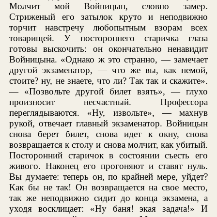
Молчит мой Войницын, словно замер.
Стриженый его затылок круто и неподвижно
торчит навстречу любопытным взорам всех
товарищей. У постороннего старичка глаза
готовы выскочить: он окончательно ненавидит
Войницына. «Однако ж это странно, — замечает
другой экзаменатор, — что же вы, как немой,
стоите? ну, не знаете, что ли? Так так и скажите».
— «Позвольте другой билет взять», — глухо
произносит несчастный. Профессора
переглядываются. «Ну, извольте», — махнув
рукой, отвечает главный экзаменатор. Войницын
снова берет билет, снова идет к окну, снова
возвращается к столу и снова молчит, как убитый.
Посторонний старичок в состоянии съесть его
живого. Наконец его прогоняют и ставят нуль.
Вы думаете: теперь он, по крайней мере, уйдет?
Как бы не так! Он возвращается на свое место,
так же неподвижно сидит до конца экзамена, а
уходя восклицает: «Ну баня! экая задача!» И