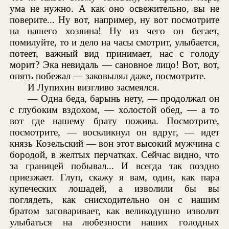
ума не нужно. А как оно освежительно, вы не
поверите... Ну вот, например, ну вот посмотрите
на нашего хозяина! Ну из чего он бегает,
помилуйте, то и дело на часы смотрит, улыбается,
потеет, важный вид принимает, нас с голоду
морит? Эка невидаль — сановное лицо! Вот, вот,
опять побежал — заковылял даже, посмотрите.
И Лупихин визгливо засмеялся.
— Одна беда, барынь нету, — продолжал он
с глубоким вздохом, — холостой обед, — а то
вот где нашему брату пожива. Посмотрите,
посмотрите, — воскликнул он вдруг, — идет
князь Козельский — вон этот высокий мужчина с
бородой, в желтых перчатках. Сейчас видно, что
за границей побывал... И всегда так поздно
приезжает. Глуп, скажу я вам, один, как пара
купеческих лошадей, а изволили бы вы
поглядеть, как снисходительно он с нашим
братом заговаривает, как великодушно изволит
улыбаться на любезности наших голодных