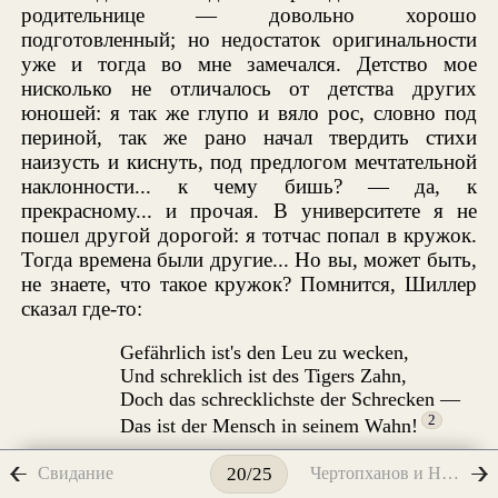
родительнице — довольно хорошо
подготовленный; но недостаток оригинальности
уже и тогда во мне замечался. Детство мое
нисколько не отличалось от детства других
юношей: я так же глупо и вяло рос, словно под
периной, так же рано начал твердить стихи
наизусть и киснуть, под предлогом мечтательной
наклонности... к чему бишь? — да, к
прекрасному... и прочая. В университете я не
пошел другой дорогой: я тотчас попал в кружок.
Тогда времена были другие... Но вы, может быть,
не знаете, что такое кружок? Помнится, Шиллер
сказал где-то:
Gefährlich ist's den Leu zu wecken,
Und schreklich ist des Tigers Zahn,
Doch das schrecklichste der Schrecken —
2
Das ist der Mensch in seinem Wahn!
Он, уверяю вас, он не то хотел сказать; он
Свидание
Чертопханов и Недопюскин
20/25
хотел сказать: Das ist ein «кружок»... in der Stadt