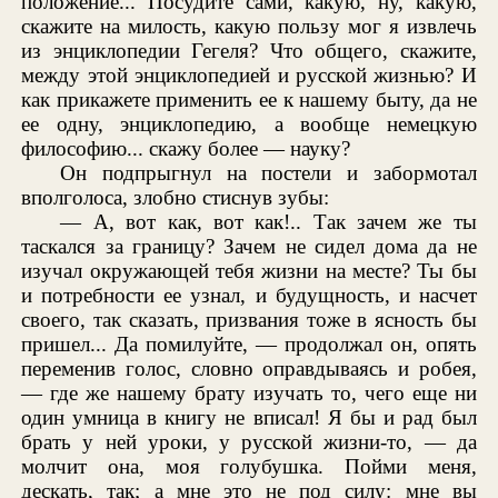
положение... Посудите сами, какую, ну, какую,
скажите на милость, какую пользу мог я извлечь
из энциклопедии Гегеля? Что общего, скажите,
между этой энциклопедией и русской жизнью? И
как прикажете применить ее к нашему быту, да не
ее одну, энциклопедию, а вообще немецкую
философию... скажу более — науку?
Он подпрыгнул на постели и забормотал
вполголоса, злобно стиснув зубы:
— А, вот как, вот как!.. Так зачем же ты
таскался за границу? Зачем не сидел дома да не
изучал окружающей тебя жизни на месте? Ты бы
и потребности ее узнал, и будущность, и насчет
своего, так сказать, призвания тоже в ясность бы
пришел... Да помилуйте, — продолжал он, опять
переменив голос, словно оправдываясь и робея,
— где же нашему брату изучать то, чего еще ни
один умница в книгу не вписал! Я бы и рад был
брать у ней уроки, у русской жизни-то, — да
молчит она, моя голубушка. Пойми меня,
дескать, так; а мне это не под силу: мне вы