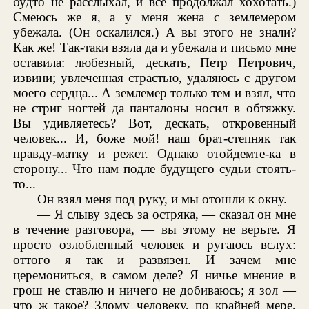
будто не расслыхал, и всё продолжал хохотать.)
Смеюсь же я, а у меня жена с землемером
убежала. (Он оскалился.) А вы этого не знали?
Как же! Так-таки взяла да и убежала и письмо мне
оставила: любезный, дескать, Петр Петрович,
извини; увлеченная страстью, удаляюсь с другом
моего сердца... А землемер только тем и взял, что
не стриг ногтей да панталоны носил в обтяжку.
Вы удивляетесь? Вот, дескать, откровенный
человек... И, боже мой! наш брат-степняк так
правду-матку и режет. Однако отойдемте-ка в
сторону... Что нам подле будущего судьи стоять-
то...
Он взял меня под руку, и мы отошли к окну.
— Я слыву здесь за остряка, — сказал он мне
в течение разговора, — вы этому не верьте. Я
просто озлобленный человек и ругаюсь вслух:
оттого я так и развязен. И зачем мне
церемониться, в самом деле? Я ничье мнение в
грош не ставлю и ничего не добиваюсь; я зол —
что ж такое? Злому человеку, по крайней мере,