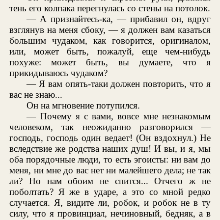
тень его колпака перегнулась со стены на потолок.
— А признайтесь-ка, — прибавил он, вдруг
взглянув на меня сбоку, — я должен вам казаться
большим чудаком, как говорится, оригиналом,
или, может быть, пожалуй, еще чем-нибудь
похуже: может быть, вы думаете, что я
прикидываюсь чудаком?
— Я вам опять-таки должен повторить, что я
вас не знаю...
Он на мгновение потупился.
— Почему я с вами, вовсе мне незнакомым
человеком, так неожиданно разговорился —
господь, господь один ведает! (Он вздохнул.) Не
вследствие же родства наших душ! И вы, и я, мы
оба порядочные люди, то есть эгоисты: ни вам до
меня, ни мне до вас нет ни малейшего дела; не так
ли? Но нам обоим не спится... Отчего ж не
поболтать? Я же в ударе, а это со мной редко
случается. Я, видите ли, робок, и робок не в ту
силу, что я провинциал, нечиновный, бедняк, а в