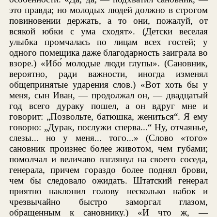
это правда; но молодых людей должно в строгом
повиновении держать, а то они, пожалуй, от
всякой юбки с ума сходят». (Детски веселая
улыбка промчалась по лицам всех гостей; у
одного помещика даже благодарность заиграла во
взоре.) «Ибо́ молодые люди глупы». (Сановник,
вероятно, ради важности, иногда изменял
общепринятые ударения слов.) «Вот хоть бы у
меня, сын Иван, — продолжал он, — двадцатый
год всего дураку пошел, а он вдруг мне и
говорит: „Позвольте, батюшка, жениться“. Я ему
говорю: „Дурак, послужи сперва...“ Ну, отчаянье,
слезы... но у меня... того...» (Слово «того»
сановник произнес более животом, чем губами;
помолчал и величаво взглянул на своего соседа,
генерала, причем гораздо более поднял брови,
чем бы следовало ожидать. Штатский генерал
приятно наклонил голову несколько набок и
чрезвычайно быстро заморгал глазом,
обращенным к сановнику.) «И что ж, —