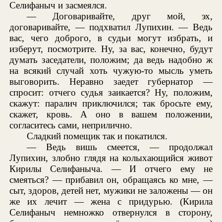
Селифаныч и засмеялся.
— Договаривайте, друг мой, эх,
договаривайте, — подхватил Лупихин. — Ведь
вас, чего доброго, в судьи могут избрать, и
изберут, посмотрите. Ну, за вас, конечно, будут
думать заседатели, положим; да ведь надобно ж
на всякий случай хоть чужую-то мысль уметь
выговорить. Неравно заедет губернатор —
спросит: отчего судья заикается? Ну, положим,
скажут: паралич приключился; так бросьте ему,
скажет, кровь. А оно в вашем положении,
согласитесь сами, неприлично.
Сладкий помещик так и покатился.
— Ведь вишь смеется, — продолжал
Лупихин, злобно глядя на колыхающийся живот
Кирилы Селифаныча. — И отчего ему не
смеяться? — прибавил он, обращаясь ко мне, —
сыт, здоров, детей нет, мужики не заложены — он
же их лечит — жена с придурью. (Кирила
Селифаныч немножко отвернулся в сторону,