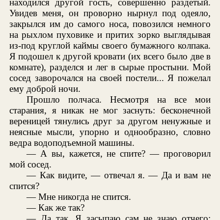
находился другой гость, совершенно раздетый.
Увидев меня, он проворно нырнул под одеяло,
закрылся им до самого носа, повозился немного
на рыхлом пуховике и притих зорко выглядывая
из-под круглой каймы своего бумажного колпака.
Я подошел к другой кровати (их всего было две в
комнате), разделся и лег в сырые простыни. Мой
сосед заворочался на своей постели... Я пожелал
ему доброй ночи.
Прошло полчаса. Несмотря на все мои
старания, я никак не мог заснуть: бесконечной
вереницей тянулись друг за другом ненужные и
неясные мысли, упорно и однообразно, словно
ведра водоподъемной машины.
— А вы, кажется, не спите? — проговорил
мой сосед.
— Как видите, — отвечал я. — Да и вам не
спится?
— Мне никогда не спится.
— Как же так?
— Да так. Я засыпаю сам не знаю отчего;