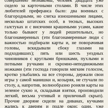
совершенно незнакомы; человек двадцать уже
сидело за карточными столами. В числе этих
любителей преферанса было: два военных с
благородными, но слегка изношенными лицами,
несколько штатских особ, в тесных, высоких
галстуках и с висячими крашеными усами, какие
только бывают у людей решительных, но
благонамеренных (эти благонамеренные люди с
важностью подбирали карты и, не поворачивая
головы, вскидывали сбоку глазами на
подходивших); пять или шесть уездных
чиновников с круглыми брюшками, пухлыми и
потными ручками и скромно-неподвижными
ножками (эти господа говорили мягким голосом,
кротко улыбались на все стороны, держали свои
игры у самой манишки и, козыряя, не стучали по
столу, а, напротив, волнообразно роняли карты на
зеленое сукно и, складывая взятки, производили
легкий, весьма учтивый и приличный скрып).
Прочие дворяне сидели на диванах, кучками
жались к дверям и подле окон; один, уже