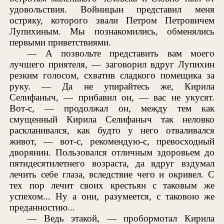
удовольствия. Войницын представил меня
остряку, которого звали Петром Петровичем
Лупихиным. Мы познакомились, обменялись
первыми приветствиями.
— А позвольте представить вам моего
лучшего приятеля, — заговорил вдруг Лупихин
резким голосом, схватив сладкого помещика за
руку. — Да не упирайтесь же, Кирила
Селифаныч, — прибавил он, — вас не укусят.
Вот-с, — продолжал он, между тем как
смущенный Кирила Селифаныч так неловко
раскланивался, как будто у него отваливался
живот, — вот-с, рекомендую-с, превосходный
дворянин. Пользовался отличным здоровьем до
пятидесятилетнего возраста, да вдруг вздумал
лечить себе глаза, вследствие чего и окривел. С
тех пор лечит своих крестьян с таковым же
успехом... Ну а они, разумеется, с таковою же
преданностию...
— Ведь этакой, — пробормотал Кирила