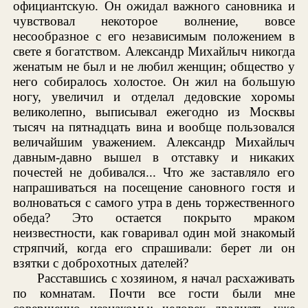
официантскую. Он ожидал важного сановника и
чувствовал некоторое волнение, вовсе
несообразное с его независимым положением в
свете я богатством. Александр Михайлыч никогда
женатым не был и не любил женщин; общество у
него собиралось холостое. Он жил на большую
ногу, увеличил и отделал дедовские хоромы
великолепно, выписывал ежегодно из Москвы
тысяч на пятнадцать вина и вообще пользовался
величайшим уважением. Александр Михайлыч
давным-давно вышел в отставку и никаких
почестей не добивался... Что же заставляло его
напрашиваться на посещение сановного гостя и
волноваться с самого утра в день торжественного
обеда? Это остается покрыто мраком
неизвестности, как говаривал один мой знакомый
стряпчий, когда его спрашивали: берет ли он
взятки с доброхотных дателей?
Расставшись с хозяином, я начал расхаживать
по комнатам. Почти все гости были мне