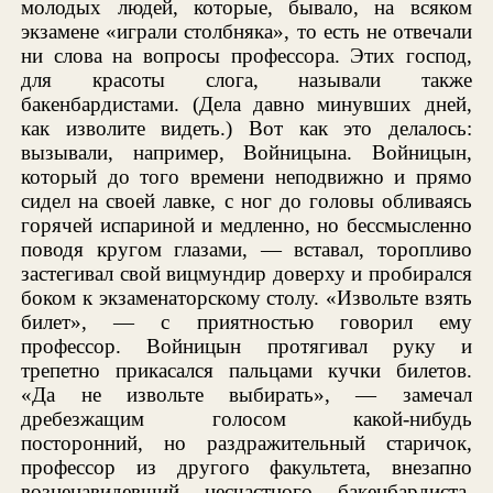
молодых людей, которые, бывало, на всяком
экзамене «играли столбняка», то есть не отвечали
ни слова на вопросы профессора. Этих господ,
для красоты слога, называли также
бакенбардистами. (Дела давно минувших дней,
как изволите видеть.) Вот как это делалось:
вызывали, например, Войницына. Войницын,
который до того времени неподвижно и прямо
сидел на своей лавке, с ног до головы обливаясь
горячей испариной и медленно, но бессмысленно
поводя кругом глазами, — вставал, торопливо
застегивал свой вицмундир доверху и пробирался
боком к экзаменаторскому столу. «Извольте взять
билет», — с приятностью говорил ему
профессор. Войницын протягивал руку и
трепетно прикасался пальцами кучки билетов.
«Да не извольте выбирать», — замечал
дребезжащим голосом какой-нибудь
посторонний, но раздражительный старичок,
профессор из другого факультета, внезапно
возненавидевший несчастного бакенбардиста.