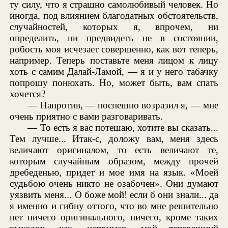
ту силу, что я страшно самолюбивый человек. Но
иногда, под влиянием благодатных обстоятельств,
случайностей, которых я, впрочем, ни
определить, ни предвидеть не в состоянии,
робость моя исчезает совершенно, как вот теперь,
например. Теперь поставьте меня лицом к лицу
хоть с самим Далай-Ламой, — я и у него табачку
попрошу понюхать. Но, может быть, вам спать
хочется?
— Напротив, — поспешно возразил я, — мне
очень приятно с вами разговаривать.
— То есть я вас потешаю, хотите вы сказать...
Тем лучше... Итак-с, доложу вам, меня здесь
величают оригиналом, то есть величают те,
которым случайным образом, между прочей
дребеденью, придет и мое имя на язык. «Моей
судьбою очень никто не озабочен». Они думают
уязвить меня... О боже мой! если б они знали... да
я именно и гибну оттого, что во мне решительно
нет ничего оригинального, ничего, кроме таких