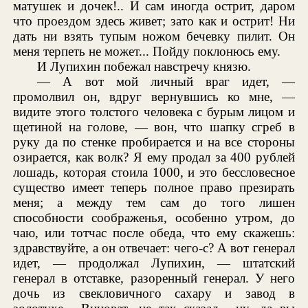
матушек и дочек!.. И сам иногда острит, даром
что проездом здесь живет; зато как и острит! Ни
дать ни взять тупым ножом бечевку пилит. Он
меня терпеть не может... Пойду поклонюсь ему.
И Лупихин побежал навстречу князю.
— А вот мой личный враг идет, —
промолвил он, вдруг вернувшись ко мне, —
видите этого толстого человека с бурым лицом и
щетиной на голове, — вон, что шапку сгреб в
руку да по стенке пробирается и на все стороны
озирается, как волк? Я ему продал за 400 рублей
лошадь, которая стоила 1000, и это бессловесное
существо имеет теперь полное право презирать
меня; а между тем сам до того лишен
способности соображенья, особенно утром, до
чаю, или тотчас после обеда, что ему скажешь:
здравствуйте, а он отвечает: чего-с? А вот генерал
идет, — продолжал Лупихин, — штатский
генерал в отставке, разоренный генерал. У него
дочь из свекловичного сахару и завод в