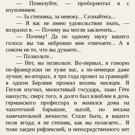
— Помилуйте, — пробормотал я с
изумлением.
— За степняка, за невежу... Сознайтесь...
— Я вас не имею удовольствия знать, —
возразил я. — Почему вы могли заключить...
— Почему! Да по одному звуку вашего
голоса: вы так небрежно мне отвечаете... А я
совсем не то, что вы думаете...
— Позвольте...
— Нет,
вы
позвольте. Во-первых, я говорю
по-французски не хуже вас, а по-немецки даже
лучше; во-вторых, я три года провел за границей:
в одном Берлине прожил восемь месяцев. Я
Гегеля изучил, милостивый государь, знаю Гёте
наизусть; сверх того, я долго был влюблен в дочь
германского профессора и женился дома на
чахоточной барышне, лысой, но весьма
замечательной личности. Стало быть, я вашего
поля ягода; я не степняк, как вы полагаете... Я
тоже заеден рефлексией, и непосредственного нет