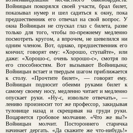
Войницын покорялся своей участи, брал билет,
показывал нумер и шел садиться к окну, пока
предшественник его отвечал на свой вопрос. У
окна Войницын не спускал глаз с билета, разве
только для того, чтобы по-прежнему медленно
посмотреть кругом, а впрочем, не шевелился ни
одним членом. Вот, однако, предшественник его
кончил; говорят ему: «Хорошо, ступайте», или
даже: «Хорошо-с, очень хорошо-с», смотря по
его способностям. Вот вызывают Войницына;
Войницын встает и твердым шагом приближается
к столу. «Прочтите билет», — говорят ему.
Войницын подносит обеими руками билет к
самому своему носу, медленно читает и медленно
опускает руки. «Ну-с, извольте отвечать», —
лениво произносит тот же профессор, закидывая
туловище назад и скрещивая на груди руки.
Воцаряется гробовое молчание. «Что же вы?»
Войницын молчит. Постороннего старичка
начинает дергать. «Да скажите же что-нибудь!»