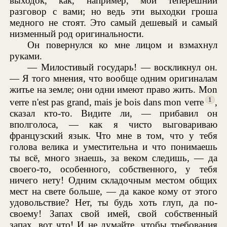
выходок, как, например, мой теперешний
разговор с вами; но ведь эти выходки гроша
медного не стоят. Это самый дешевый и самый
низменный род оригинальности.
Он повернулся ко мне лицом и взмахнул
руками.
— Милостивый государь! — воскликнул он.
— Я того мнения, что вообще одним оригиналам
житье на земле; они одни имеют право жить. Mon
1
verre n'est pas grand, mais je bois dans mon verre
,
сказал кто-то. Видите ли, — прибавил он
вполголоса, — как я чисто выговариваю
французский язык. Что мне в том, что у тебя
голова велика и уместительна и что понимаешь
ты всё, много знаешь, за веком следишь, — да
своего-то, особенного, собственного, у тебя
ничего нету! Одним складочным местом общих
мест на свете больше, — да какое кому от этого
удовольствие? Нет, ты будь хоть глуп, да по-
своему! Запах свой имей, свой собственный
запах, вот что! И не думайте, чтобы требования