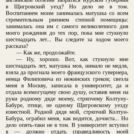
в Щигровский уезд? Но дело не в том.
Воспитанием моим занималась матушка со всем
стремительным рвением степной помещицы:
занималась она им с самого великолепного дня
моего рождения до тех пор, пока мне стукнуло
шестнадцать лет... Вы следите за ходом моего
рассказа?
— Как же, продолжайте.
— Ну, хорошо. Вот, как стукнуло мне
шестнадцать лет, матушка моя, нимало не медля,
взяла да прогнала моего французского гувернера,
немца Филиповича из нежинских греков; свезла
меня в Москву, записала в университет, да и
отдала всемогущему свою душу, оставив меня на
руки родному дяде моему, стряпчему Колтуну-
Бабуре, птице, не одному Щигровскому уезду
известной. Родной дядя мой, стряпчий Колтун-
Бабура, ограбил меня, как водится, дочиста... Но
дело опять-таки не в том. В университет вступил
я — должно отдать справедливость моей