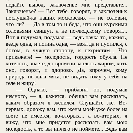
подайте вывод, заключенье мне представьте...
Заключенье? — Вот тебе, говорят, и заключенье:
послушай-ка наших московских — не соловьи,
что ли? — Да в том-то и беда, что они курскими
соловьями свищут, а не по-людскому говорят...
Вот я подумал, подумал — ведь наука-то, кажись,
везде одна, и истина одна, — взял да и пустился, с
богом, в чужую сторону, к нехристям... Что
прикажете! — молодость, гордость обуяла. Не
хотелось, знаете, до времени заплыть жиром, хоть
оно, говорят, и здорово. Да, впрочем, кому
природа не дала мяса, не видать тому у себя на
теле и жиру!
— Однако, — прибавил он, подумав
немного, — я, кажется, обещал вам рассказать,
каким образом я женился. Слушайте же. Во-
первых, доложу вам, что жены моей уже более на
свете не имеется, во-вторых... а во-вторых, я
вижу, что мне придется рассказать вам мою
молодость, а то вы ничего не поймете... Ведь вам