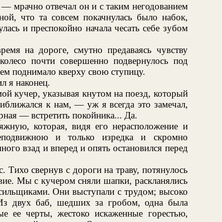
, — мрачно отвечал он и с таким негодованием
ой, что та совсем покачнулась было набок,
улась и преспокойно начала чесать себе зубом
время на дороге, смутно предаваясь чувству
колесо почти совершенно подвернулось под
ием поднимало кверху свою ступицу.
л я наконец.
ой кучер, указывая кнутом на поезд, который
иближался к нам, — уж я всегда это замечал,
ная — встретить покойника... Да.
яжную, которая, видя его нерасположение и
неподвижною и только изредка и скромно
ного взад и вперед и опять остановился перед
. Тихо свернув с дороги на траву, потянулось
вие. Мы с кучером сняли шапки, раскланялись
осильщиками. Они выступали с трудом; высоко
Из двух баб, шедших за гробом, одна была
ые ее черты, жестоко искаженные горестью,