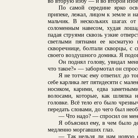
во вторую избу — и во второй избе 
По самой середине ярко осв
припеке, лежал, лицом к земле и н
мальчик. В нескольких шагах от 
соломенным навесом, худая лошад
падая струями сквозь узкие отвер
светлыми пятнами ее косматую 
скворечнице, болтали скворцы, с
своего воздушного домика. Я подош
Он поднял голову, увидал меня
что такое?» — забормотал он спрос
Я не тотчас ему ответил: до т
себе карлика лет пятидесяти с ма
носиком, карими, едва заметным
волосами, которые, как шляпка 
головке. Всё тело его было чрезв
передать словами, до чего был необ
— Что надо? — спросил он мен
Я объяснил ему, в чем было де
медленно моргавших глаз.
— Так нельзя ли нам новую о