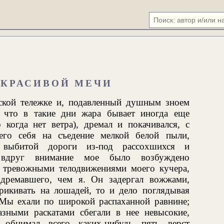
 КРАСИВОЙ МЕЧИ
ской тележке и, подавленный душным зноем
, что в такие дни жара бывает иногда еще
 когда нет ветра), дремал и покачивался, с
его себя на съедение мелкой белой пыли,
с выбитой дороги из-под рассохшихся и
вдруг внимание мое было возбуждено
 тревожными телодвижениями моего кучера,
дремавшего, чем я. Он задергал вожжами,
крикивать на лошадей, то и дело поглядывая
. Мы ехали по широкой распаханной равнине;
зными раскатами сбегали в нее невысокие,
 обнимал всего каких-нибудь пять верст