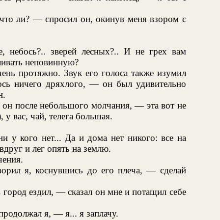
что ли? — спросил он, окинув меня взором с
, небось?.. зверей лесных?.. И не грех вам
ливать неповинную?
ень протяжно. Звук его голоса также изумил
ось ничего дряхлого, — он был удивительно
н.
 он после небольшого молчания, — эта вот не
, у вас, чай, телега большая.
и у кого нет... Да и дома нет никого: все на
вдруг и лег опять на землю.
чения.
орил я, коснувшись до его плеча, — сделай
 город ездил, — сказал он мне и потащил себе
одолжал я, — я... я заплачу.