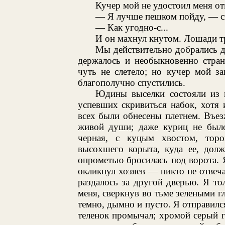
Кучер мой не удостоил меня от
— Я лучше пешком пойду, — ск
— Как угодно-с...
И он махнул кнутом. Лошади т
Мы действительно добрались до
держалось и необыкновенно стран
чуть не слетело; но кучер мой з
благополучно спустились.
Юдины выселки состояли из 
успевших скривиться набок, хотя 
всех были обнесены плетнем. Въез
живой души; даже куриц не было 
черная, с куцым хвостом, тор
высохшего корыта, куда ее, долж
опрометью бросилась под ворота. Я
окликнул хозяев — никто не отвеча
раздалось за другой дверью. Я т
меня, сверкнув во тьме зелеными гл
темно, дымно и пусто. Я отправился
теленок промычал; хромой серый г