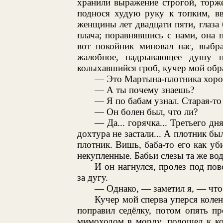
хранили выражение строгой, торж
поднося худую руку к топким, в
женщины лет двадцати пяти, глаза
плача; поравнявшись с нами, она п
вот покойник миновал нас, выбра
жалобное, надрывающее душу п
колыхавшийся гроб, кучер мой обра
— Это Мартына-плотника хорон
— А ты почему знаешь?
— Я по бабам узнал. Старая-то
— Он болен был, что ли?
— Да... горячка... Третьего д
дохтура не застали... А плотник б
плотник. Вишь, баба-то его как уби
некупленные. Бабьи слезы та же вода
И он нагнулся, пролез под по
за дугу.
— Однако, — заметил я, — что
Кучер мой сперва уперся колен
поправил седёлку, потом опять п
мимоходом в морду, подошел к ко