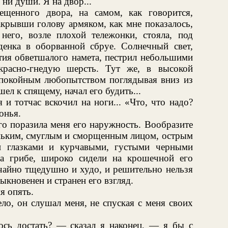
ни души. Я на двор...
ещенного двора, на самом, как говорится,
акрывши голову армяком, как мне показалось,
него, возле плохой тележонки, стояла, под
енка в оборванной сбруе. Солнечный свет,
стия обветшалого намета, пестрил небольшими
красно-гнедую шерсть. Тут же, в высокой
 спокойным любопытством поглядывая вниз из
ел к спящему, начал его будить...
 и тотчас вскочил на ноги... «Что, что надо?
онья.
ого поразила меня его наружность. Вообразите
леньким, смуглым и сморщенным лицом, острым
и глазками и курчавыми, густыми черными
на грибе, широко сидели на крошечной его
ычайно тщедушно и худо, и решительно нельзя
ыкновенен и странен его взгляд.
я опять.
ло, он слушал меня, не спуская с меня своих
сь достать? — сказал я наконец, — я бы с