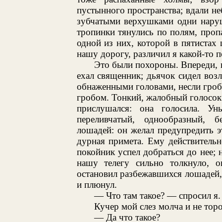
пустынного пространства; вдали н
зубчатыми верхушками одни наруш
тропинки тянулись по полям, проп
одной из них, которой в пятистах 
нашу дорогу, различил я какой-то п
Это были похороны. Впереди, 
ехал священник; дьячок сидел возл
обнаженными головами, несли гроб
гробом. Тонкий, жалобный голосок 
прислушался: она голосила. Ун
переливчатый, однообразный, б
лошадей: он желал предупредить э
дурная примета. Ему действительн
покойник успел добраться до нее; 
нашу телегу сильно толкнуло, он
остановил разбежавшихся лошадей, 
и плюнул.
— Что там такое? — спросил я.
Кучер мой слез молча и не торо
— Да что такое?