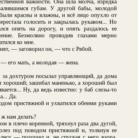
ественной важности. Она шла молча, изредка
валившимся губам. У другой бабы, молодой
 были красны и влажны, и всё лицо опухло от
ерестала голосить и закрылась рукавом... Но
лся опять на дорогу, и опять раздалось ее
ение. Безмолвно проводив глазами мерно
тился ко мне.
ят, — заговорил он, — что с Рябой.
 — его мать, а молодая — жена.
ня за дохтуром посылал управляющий, да дома
ыл хороший; зашибал маненько, а хороший был
вается... Ну, да ведь известно: у баб слезы-то
... Да.
водом пристяжной и ухватился обеими руками
 ж нам делать?
ом в плечо коренной, тряхнул раза два дугой,
ролез под поводом пристяжной и, толкнув ее
лесу — подошел и, не спуская с него взора,