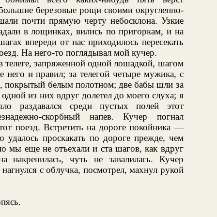
ебольшие березовые рощи своими округленно-
али почти прямую черту небосклона. Узкие
адали в лощинках, вились по пригоркам, и на
шагах впереди от нас приходилось пересекать
оезд. На него-то поглядывал мой кучер.
в телеге, запряженной одной лошадкой, шагом
е него и правил; за телегой четыре мужика, с
, покрытый белым полотном; две бабы шли за
одной из них вдруг долетел до моего слуха; я
ыло раздавался среди пустых полей этот
езнадежно-скорбный напев. Кучер погнал
тот поезд. Встретить на дороге покойника —
о удалось проскакать по дороге прежде, чем
но мы еще не отъехали и ста шагов, как вдруг
а накренилась, чуть не завалилась. Кучер
нагнулся с облучка, посмотрел, махнул рукой
пясь.