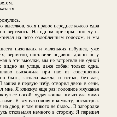
ветом.
азал я.
ронулись.
 выселков, хотя правое переднее колесо едва
но вертелось. На одном пригорке оно чуть-
акричал на него озлобленным голосом, и мы
шести низеньких и маленьких избушек, уже
их, вероятно, поставили недавно: дворы не у
жая в эти выселки, мы не встретили ни одной
видно на улице, даже собак; только одна,
опливо выскочила при нас из совершенно
но быть, загнала жажда, и тотчас, без лая,
 зашел в первую избу, отворил дверь в сени,
л мне. Я кликнул еще раз: голодное мяуканье
олкнул ее ногой: худая кошка шмыгнула мимо
азами. Я всунул голову в комнату, посмотрел:
 на двор, и там никого не было... В загородке
усь отковылял немного в сторону. Я перешел