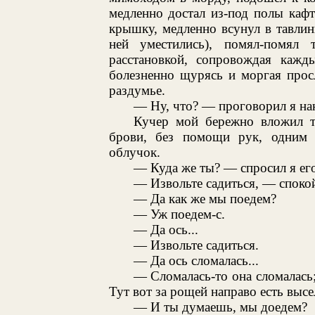
медленно достал из-под полы каф
крышку, медленно всунул в тавлинк
ней уместились), помял-помял 
расстановкой, сопровождая кажд
болезненно щурясь и моргая прос
раздумье.
— Ну, что? — проговорил я на
Кучер мой бережно вложил т
брови, без помощи рук, одним 
облучок.
— Куда же ты? — спросил я его
— Извольте садиться, — споко
— Да как же мы поедем?
— Уж поедем-с.
— Да ось...
— Извольте садиться.
— Да ось сломалась...
— Сломалась-то она сломалась; 
Тут вот за рощей направо есть вы
— И ты думаешь, мы доедем?