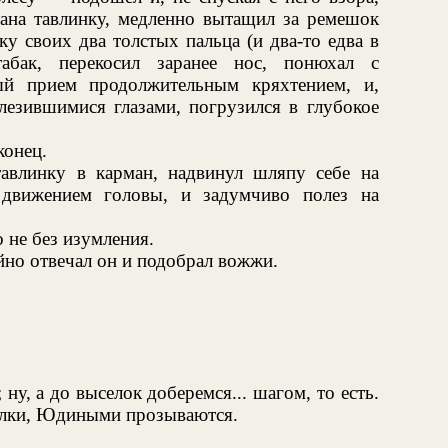
тана тавлинку, медленно вытащил за ремешок
у своих два толстых пальца (и два-то едва в
табак, перекосил заранее нос, понюхал с
ый прием продолжительным кряхтением, и,
лезившимися глазами, погрузился в глубокое
конец.
авлинку в карман, надвинул шляпу себе на
движением головы, и задумчиво полез на
 не без изумления.
йно отвечал он и подобрал вожжи.
ну, а до выселок доберемся... шагом, то есть.
селки, Юдиными прозываются.