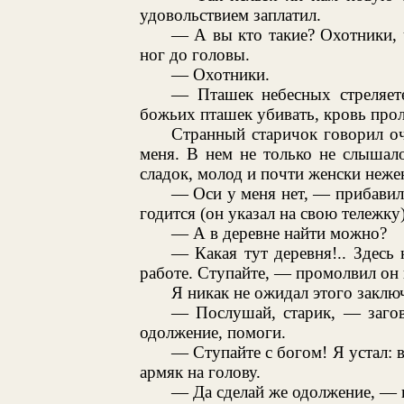
удовольствием заплатил.
— А вы кто такие? Охотники, 
ног до головы.
— Охотники.
— Пташек небесных стреляете
божьих пташек убивать, кровь про
Странный старичок говорил оч
меня. В нем не только не слышал
сладок, молод и почти женски неже
— Оси у меня нет, — прибавил
годится (он указал на свою тележку)
— А в деревне найти можно?
— Какая тут деревня!.. Здесь н
работе. Ступайте, — промолвил он 
Я никак не ожидал этого заклю
— Послушай, старик, — загов
одолжение, помоги.
— Ступайте с богом! Я устал: в
армяк на голову.
— Да сделай же одолжение, — пр