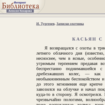
И. Тургенев
.
Записки охотника
КАСЬЯН С
Я возвращался с охоты в тря
летнего облачного дня (известно
несноснее, чем в ясные, особенно
угрюмым терпением предавая вс
беспрестанно поднимавшейся 
дребезжавших колес, — как 
необыкновенным беспокойством и
до этого мгновения еще крепче 
завозился на облучке и начал по
куда-то в сторону. Я осмотрелся
чрезвычайно пологими, волнообра
тоже распаханные холмы; взор