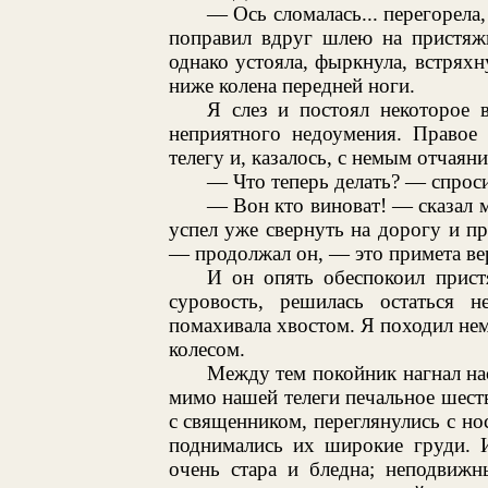
— Ось сломалась... перегорела
поправил вдруг шлею на пристяжн
однако устояла, фыркнула, встряхн
ниже колена передней ноги.
Я слез и постоял некоторое 
неприятного недоумения. Правое 
телегу и, казалось, с немым отчаян
— Что теперь делать? — спроси
— Вон кто виноват! — сказал м
успел уже свернуть на дорогу и пр
— продолжал он, — это примета вер
И он опять обеспокоил прист
суровость, решилась остаться 
помахивала хвостом. Я походил нем
колесом.
Между тем покойник нагнал нас
мимо нашей телеги печальное шест
с священником, переглянулись с н
поднимались их широкие груди. 
очень стара и бледна; неподвижн