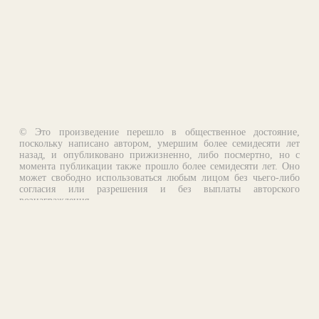
© Это произведение перешло в общественное достояние,
поскольку написано автором, умершим более семидесяти лет
назад, и опубликовано прижизненно, либо посмертно, но с
момента публикации также прошло более семидесяти лет. Оно
может свободно использоваться любым лицом без чьего-либо
согласия или разрешения и без выплаты авторского
вознаграждения.
Email:
otklik@ilibrary.ru
О библиотеке
Реклама на сайте
©1996—2026 Алексей Комаров. Подборка произведений,
оформление, программирование.