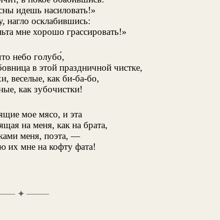
сны идешь насиловать!»
, нагло осклабившись:
льта мне хорошо грассировать!»
то небо голубо́,
бовница в этой праздничной чистке,
и, веселые, как би-ба-бо,
ные, как зубочистки!
щие мое мясо, и эта
щая на меня, как на брата,
ками меня, поэта, —
ю их мне на кофту фата!
✦