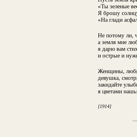
«Ты зеленые ве
Я брошу солнцу
«На глади асфа
Не потому ли, ч
а земля мне лю
я дарю вам стих
и острые и нуж
Женщины, любя
девушка, смотря
закидайте улыб
я цветами нашь
[1914]