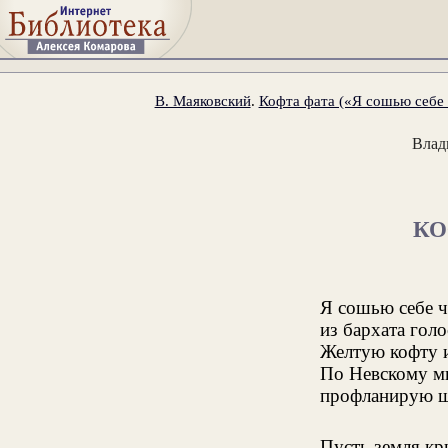
В. Маяковский
.
Кофта фата («Я сошью себе 
Влад
КО
Я сошью себе 
из бархата голо
Желтую кофту и
По Невскому ми
профланирую ш
Пусть земля кр