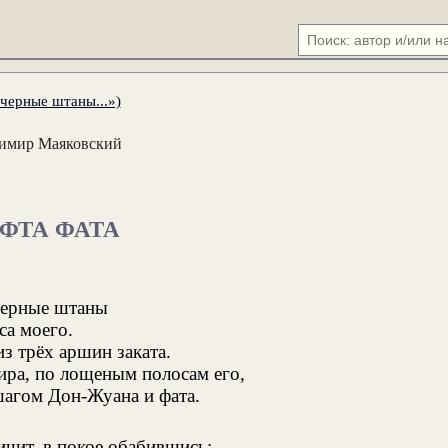
черные штаны...»)
имир Маяковский
ФТА ФАТА
черные штаны
са моего.
з трёх аршин заката.
ра, по лощеным полосам его,
агом Дон-Жуана и фата.
ичит, в покое обабившись: