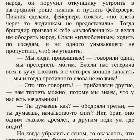
народ, он поручил откупщику устроить в
загородной роще пикник и пустить фейерверк.
Пикник сделали, фейерверк сожгли, «но хлеба
через то людишкам не предоставили». Тогда
бригадир призвал к себе «излюбленных» и велел
им ободрять народ. Стали «излюбленные» ходить
по соседям, и ни одного унывающего не
пропустили, чтоб не утешить.
— Мы люди привышные! — говорили одни,
— мы претерпеть мо́гим. Ежели нас теперича
всех в кучу сложить и с четырех концов запалить
— мы и тогда противного слова не молвим!
— Это что говорить! — прибавляли другие,
— нам терпеть можно! потому мы знаем, что у
нас есть начальники!
— Ты думаешь как? — ободряли третьи, —
ты думаешь, начальство-то спит? Нет, брат, оно
одним глазком дремлет, а другим поди уж где
видит!
Но когда убрались с сеном, то оказалось, что