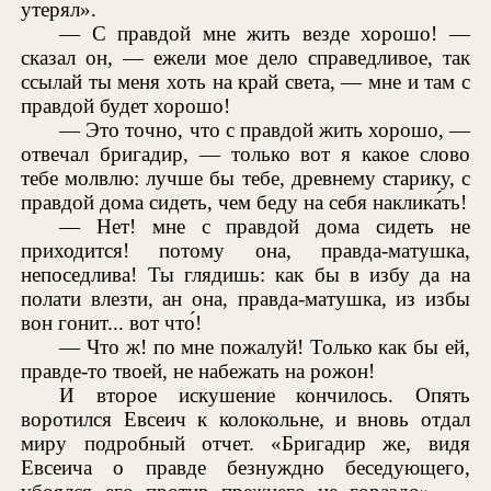
утерял».
— С правдой мне жить везде хорошо! —
сказал он, — ежели мое дело справедливое, так
ссылай ты меня хоть на край света, — мне и там с
правдой будет хорошо!
— Это точно, что с правдой жить хорошо, —
отвечал бригадир, — только вот я какое слово
тебе молвлю: лучше бы тебе, древнему старику, с
правдой дома сидеть, чем беду на себя наклика́ть!
— Нет! мне с правдой дома сидеть не
приходится! потому она, правда-матушка,
непоседлива! Ты глядишь: как бы в избу да на
полати влезти, ан она, правда-матушка, из избы
вон гонит... вот что́!
— Что ж! по мне пожалуй! Только как бы ей,
правде-то твоей, не набежать на рожон!
И второе искушение кончилось. Опять
воротился Евсеич к колокольне, и вновь отдал
миру подробный отчет. «Бригадир же, видя
Евсеича о правде безнуждно беседующего,