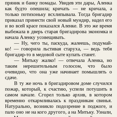
пряник и банку помады. Увидев эти дары, Аленка
как будто опешила; кричать — не кричала, а
только потихоньку всхлипывала. Тогда бригадир
приказал принести свой новый мундир, надел его
и во всей красе показался Аленке. В это же время
выбежала в дверь старая бригадирова экономка и
начала Аленку усовещивать.
— Ну, чего ты, паскуда, жалеешь, подумай-
ко! — говорила льстивая старуха, — ведь тебя
бригадир-то в медовой сыте купать станет.
— Митьку жалко! — отвечала Аленка, но
таким нерешительным голосом, что было
очевидно, что она уже начинает помышлять о
сдаче.
В ту же ночь в бригадировом доме случился
пожар, который, к счастию, успели потушить в
самом начале. Сгорел только архив, в котором
временно откармливалась к праздникам свинья.
Натурально, возникло подозрение в поджоге, и
пало оно не на кого другого, а на Митьку. Узнали,