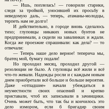
— Ишь, поплелась! — говорили старики,
следя за тройкой, уносившей их просьбу в
неведомую даль, — теперь, атаманы-молодцы,
терпеть нам не долго!
И действительно, в городе вновь сделалось
тихо; глуповцы никаких новых бунтов не
предпринимали, а сидели на завалинках и ждали.
Когда же проезжие спрашивали: как дела? — то
отвечали:
— Теперь наше дело верное! теперича мы,
братец мой, бумагу подали!
Но проходил месяц, проходил другой —
резолюции не было. А глуповцы всё жили и всё
что-то жевали. Надежды росли и с каждым новым
днем приобретали всё больше и больше вероятия.
Даже «отпадшие» начали убеждаться в
неуместности своих опасений и крепко
приставали, чтоб их записывали в зачинщики.
Очень может быть, что так бы и кончилось это
дело измором, если б бригадир своим