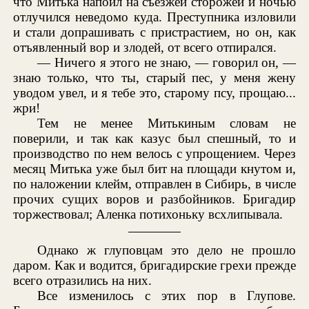
что Митька напоил на съезжей сторожей и ночью
отлучился неведомо куда. Преступника изловили
и стали допрашивать с пристрастием, но он, как
отъявленный вор и злодей, от всего отпирался.
— Ничего я этого не знаю, — говорил он, —
знаю только, что ты, старый пес, у меня жену
уводом увел, и я тебе это, старому псу, прощаю...
жри!
Тем не менее Митькиным словам не
поверили, и так как казус был спешный, то и
производство по нем велось с упрощением. Через
месяц Митька уже был бит на площади кнутом и,
по наложении клейм, отправлен в Сибирь, в числе
прочих сущих воров и разбойников. Бригадир
торжествовал; Аленка потихоньку всхлипывала.
Однако ж глуповцам это дело не прошло
даром. Как и водится, бригадирские грехи прежде
всего отразились на них.
Все изменилось с этих пор в Глупове.