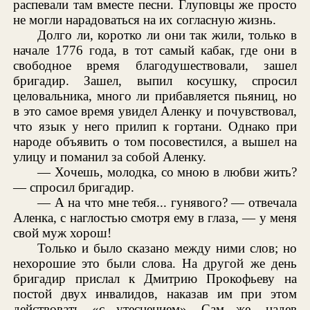
распевали там вместе песни. Глуповцы же просто
не могли нарадоваться на их согласную жизнь.
Долго ли, коротко ли они так жили, только в
начале 1776 года, в тот самый кабак, где они в
свободное время благодушествовали, зашел
бригадир. Зашел, выпил косушку, спросил
целовальника, много ли прибавляется пьяниц, но
в это самое время увидел Аленку и почувствовал,
что язык у него прилип к гортани. Однако при
народе объявить о том посовестился, а вышел на
улицу и поманил за собой Аленку.
— Хочешь, молодка, со мною в любви жить?
— спросил бригадир.
— А на что мне тебя... гунявого? — отвечала
Аленка, с наглостью смотря ему в глаза, — у меня
свой муж хорош!
Только и было сказано между ними слов; но
нехорошие это были слова. На другой же день
бригадир прислал к Дмитрию Прокофьеву на
постой двух инвалидов, наказав им при этом
действовать «с утеснением». Сам же, надев