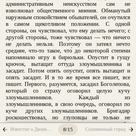
административным неискусством сам не
взволновал общественного мнения. Обманутый
наружным спокойствием обывателей, он очутился
в самом щекотливом положении. С одной
стороны, он чувствовал, что ему делать нечего; с
другой стороны, тоже чувствовал — что ничего
не делать нельзя. Поэтому он затеял нечто
среднее, что-то такое, что́ до некоторой степени
напоминало игру в бирюльки. Опустит в гущу
крючок, вытащит оттуда злоумышленника и
засадит. Потом опять опустит, опять вытащит и
опять засадит. И в то же время все пишет, все
пишет. Первого, разумеется, засадил Боголепова,
который со страху оговорил целую кучу
злоумышленников. Каждый из
злоумышленников, в свою очередь, оговорил по
куче других злоумышленников. Бригадир
роскошествовал, но глуповцы не только не
устрашались, но, смеясь, говорили промеж себя:
Известие о Двоекурове
Соломенный город
8/15
«Каку таку новую игру старый пес затеял?»