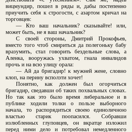
вицмундир, пошел в ряды и, дабы постепенно
приучить себя к строгости, с азартом кричал на
торговцев:
— Кто ваш начальник? сказывайте! или,
может быть, не я ваш начальник?
С своей стороны, Дмитрий Прокофьев,
вместо того чтоб смириться да полегоньку бабу
вразумить, стал говорить бездельные слова, а
Аленка, вооружась ухватом, гнала инвалидов
прочь и на всю улицу орала:
— Ай да бригадир! к мужней жене, словно
клоп, на перину всползти хочет!
Понятно, как должен был огорчиться
бригадир, сведавши об таких похвальных словах.
Но так как это было время либеральное и в
публике ходили толки о пользе выборного
начала, то распорядиться своею единоличною
властью старик поопасился. Собравши
излюбленных глуповцев, он вкратце изложил
перед ними дело и потребовал немедленного