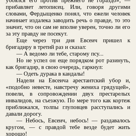
убоялся его против прежнего не гораздо», —
прибавляет летописец. Или, говоря другими
словами, Фердыщенко понял, что ежели человек
начинает издалека заводить речь о правде, то это
значит, что он сам не вполне уверен, точно ли его
за эту правду не посекут.
Еще через три дня Евсеич пришел к
бригадиру в третий раз и сказал:
— А ведомо ли тебе, старому псу...
Но не успел он еще порядком рот разинуть,
как бригадир, в свою очередь, гаркнул:
— Одеть дурака в кандалы!
Надели на Евсеича арестантский убор и,
«подобно невесте, навстречу жениха грядущей»,
повели, в сопровождении двух престарелых
инвалидов, на съезжую. По мере того как кортеж
приближался, толпы глуповцев расступались и
давали дорогу.
— Небось, Евсеич, небось! — раздавалось
кругом, — с правдой тебе везде будет жить
хорошо!