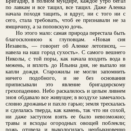
Бригадир, в полном мундире, каждое утро бегал
по лавкам и все тащил, все тащил. Даже Аленка
начала по́ходя тащить, и вдруг, ни с того ни с
сего, стала требовать, чтоб ее признавали не за
ямщичиху, а за поповскую дочь.
Но этого мало: самая природа перестала быть
благосклонною к глуповцам. «Новая сия
Иезавель, — говорит об Аленке летописец, —
навела на наш город сухость». С самого вешнего
Николы, с той поры, как начала входить вода в
межень, и вплоть до Ильина дня, не выпало ни
капли дождя. Старожилы не могли запомнить
ничего подобного, и не без основания
приписывали это явление бригадирскому
грехопадению. Небо раскалилось и целым ливнем
зноя обдавало все живущее; в воздухе замечалось
словно дрожанье и пахло гарью; земля трескалась
и сделалась тверда, как камень, так что ни сохой,
ни даже заступом взять ее было невозможно;
травы и всходы огородных овощей поблекли;
рожь отцвела и выколосилась необыкновенно