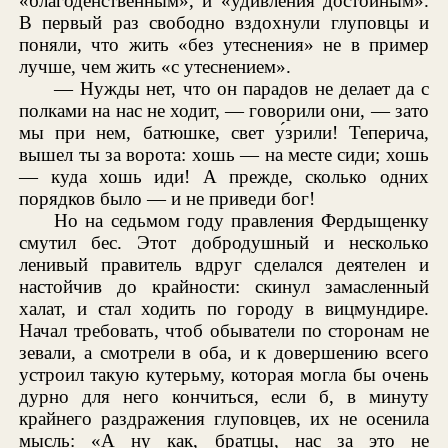
«благоденственным», и «удивления достойным».
В первый раз свободно вздохнули глуповцы и
поняли, что жить «без утеснения» не в пример
лучше, чем жить «с утеснением».
— Нужды нет, что он парадов не делает да с
полками на нас не ходит, — говорили они, — зато
мы при нем, батюшке, свет у́зрили! Теперича,
вышел ты за ворота: хошь — на месте сиди; хошь
— куда хошь иди! А прежде, сколько одних
порядков было — и не приведи бог!
Но на седьмом году правления Фердыщенку
смутил бес. Этот добродушный и несколько
ленивый правитель вдруг сделался деятелен и
настойчив до крайности: скинул замасленный
халат, и стал ходить по городу в вицмундире.
Начал требовать, чтоб обыватели по сторонам не
зевали, а смотрели в оба, и к довершению всего
устроил такую кутерьму, которая могла бы очень
дурно для него кончиться, если б, в минуту
крайнего раздражения глуповцев, их не осенила
мысль: «А ну как, братцы, нас за это не