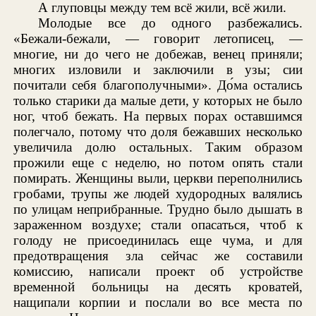
А глуповцы между тем всё жили, всё жили.
Молодые все до одного разбежались.
«Бежали-бежали, — говорит летописец, —
многие, ни до чего не добежав, венец приняли;
многих изловили и заключили в узы; сии
почитали себя благополучными». До́ма остались
только старики да малые дети, у которых не было
ног, чтоб бежать. На первых порах оставшимся
полегчало, потому что доля бежавших несколько
увеличила долю остальных. Таким образом
прожили еще с неделю, но потом опять стали
помирать. Женщины выли, церкви переполнились
гробами, трупы же людей худородных валялись
по улицам неприбранные. Трудно было дышать в
зараженном воздухе; стали опасаться, чтоб к
голоду не присоединилась еще чума, и для
предотвращения зла сейчас же составили
комиссию, написали проект об устройстве
временной больницы на десять кроватей,
нащипали корпии и послали во все места по