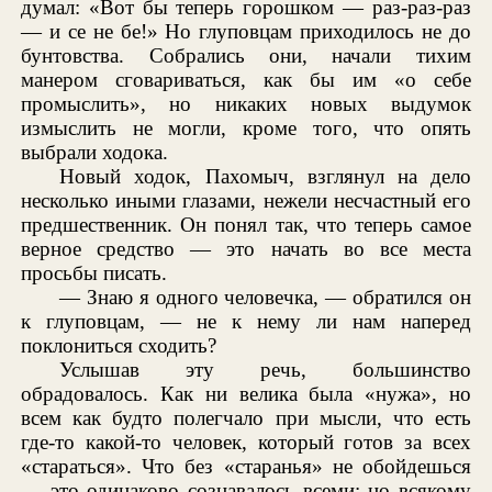
думал: «Вот бы теперь горошком — раз-раз-раз
— и се не бе!» Но глуповцам приходилось не до
бунтовства. Собрались они, начали тихим
манером сговариваться, как бы им «о себе
промыслить», но никаких новых выдумок
измыслить не могли, кроме того, что опять
выбрали ходока.
Новый ходок, Пахомыч, взглянул на дело
несколько иными глазами, нежели несчастный его
предшественник. Он понял так, что теперь самое
верное средство — это начать во все места
просьбы писать.
— Знаю я одного человечка, — обратился он
к глуповцам, — не к нему ли нам наперед
поклониться сходить?
Услышав эту речь, большинство
обрадовалось. Как ни велика была «нужа», но
всем как будто полегчало при мысли, что есть
где-то какой-то человек, который готов за всех
«стараться». Что без «старанья» не обойдешься
— это одинаково сознавалось всеми; но всякому