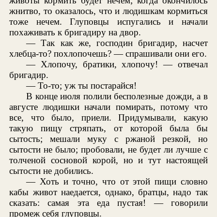
животы кормить будет нечем; когда окончилось
жнитво, то оказалось, что и людишкам кормиться
тоже нечем. Глуповцы испугались и начали
похаживать к бригадиру на двор.
— Так как же, господин бригадир, насчет
хлебца-то? похлопочешь? — спрашивали они его.
— Хлопочу, братики, хлопочу! — отвечал
бригадир.
— То-то; уж ты постарайся!
В конце июля полили бесполезные дожди, а в
августе людишки начали помирать, потому что
все, что было, приели. Придумывали, какую
такую пищу стряпать, от которой была бы
сытость; мешали муку с ржаной резкой, но
сытости не было; пробовали, не будет ли лучше с
толченой сосновой корой, но и тут настоящей
сытости не добились.
— Хоть и точно, что от этой пищи словно
кабы живот наедается, однако, братцы, надо так
сказать: самая эта еда пустая! — говорили
промеж себя глуповцы.