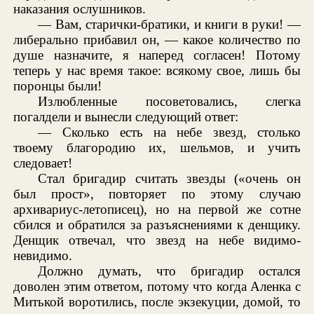
наказания ослушников.
— Вам, старички-братики, и книги в руки! —
либерально прибавил он, — какое количество по
душе назначите, я наперед согласен! Потому
теперь у нас время такое: всякому свое, лишь бы
поронцы были!
Излюбленные посоветовались, слегка
погалдели и вынесли следующий ответ:
— Сколько есть на небе звезд, столько
твоему благородию их, шельмов, и учить
следовает!
Стал бригадир считать звезды («очень он
был прост», повторяет по этому случаю
архивариус-летописец), но на первой же сотне
сбился и обратился за разъяснениями к денщику.
Денщик отвечал, что звезд на небе видимо-
невидимо.
Должно думать, что бригадир остался
доволен этим ответом, потому что когда Аленка с
Митькой воротились, после экзекуции, домой, то