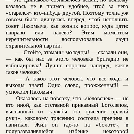
казалось не в пример удобнее, чтоб за него
«старался» кто-нибудь другой. Поэтому толпа уж
совсем было двинулась вперед, чтоб исполнить
совет Пахомыча, как возник вопрос, куда идти:
направо или налево? Этим моментом
нерешительности воспользовались люди
охранительной партии.
— Стойте, атаманы-молодцы! — сказали они,
— как бы нас за этого человека бригадир не
взбондировал! Лучше спросим наперед, каков
таков человек?
— А таков этот человек, что все ходы и
выходы знает! Одно слово, прожженный! —
успокоил Пахомыч.
Оказалось на поверку, что «человечек» — не
кто иной, как отставной приказный Боголепов,
выгнанный из службы «за трясение правой
руки», каковому трясению состояла причина в
напитках. Жил он где-то на «болоте», в
полуразвалившейся избенке некоторой