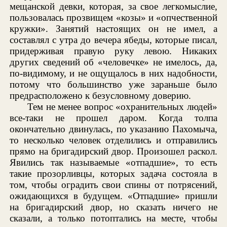
мещанской девки, которая, за свое легкомыслие,
пользовалась прозвищем «козы» и «опчественной
кружки». Занятий настоящих он не имел, а
составлял с утра до вечера ябеды, которые писал,
придерживая правую руку левою. Никаких
других сведений об «человечке» не имелось, да,
по-видимому, и не ощущалось в них надобности,
потому что большинство уже зараньше было
предрасположено к безусловному доверию.
Тем не менее вопрос «охранительных людей»
все-таки не прошел даром. Когда толпа
окончательно двинулась, по указанию Пахомыча,
то несколько человек отделились и отправились
прямо на бригадирский двор. Произошел раскол.
Явились так называемые «отпадшие», то есть
такие прозорливцы, которых задача состояла в
том, чтобы оградить свои спины от потрясений,
ожидающихся в будущем. «Отпадшие» пришли
на бригадирский двор, но сказать ничего не
сказали, а только потоптались на месте, чтобы