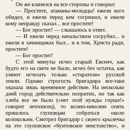
Он же кланялся на все стороны и говорил:
— Простите, атаманы-молодцы! ежели кого
обидел, и ежели перед кем согрешил, и ежели
кому неправду сказал... все простите!
— Бог простит! — слышалось в ответ.
— И ежели перед начальством согрубил... и
ежели в зачинщиках был... и в том, Христа ради,
простите!
— Бог простит!
С этой минуты исчез старый Евсеич, как
будто его на свете не было, исчез без остатка, как
умеют исчезать только «старатели» русской
земли. Однако строгость бригадира все-таки
оказала лишь временное действие. На несколько
дней город действительно попритих, но так как
хлеба все не было («нет этой нужды горше!»
говорит летописец), то волею-неволею опять
пришлось глуповцам собраться около
колокольни. Смотрел бригадир с своего крылечка
на это глуповское «бунтовское неистовство», и