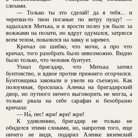
слезами.
— Только ты это сделай! да я тебя... и
черепки-то твои поганые по ветру пущу! —
задыхался Митька, и в ярости полез уж было за
вожжами на полати, но вдруг одумался, затрясся
всем телом, повалился на лавку и заревел.
Кричал он шибко, что мочи, а про что
кричал, того разобрать было невозможно. Видно
было только, что человек бунтует.
Узнал бригадир, что Митька затеял
бунтовство, и вдвое против прежнего огорчился.
Бунтовщика заковали и увели на съезжую. Как
полоумная, бросилась Аленка на бригадирский
двор, но путного ничего выговорить не могла, а
только рвала на себе сарафан и безобразно
кричала:
— На́, пес! жри! жри! жри!
К удивлению, бригадир не только не
обиделся этими словами, но, напротив того, еще
ничего не видя, подарил Аленке вяземский