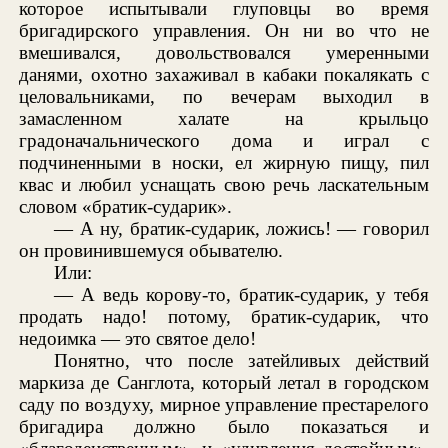
которое испытывали глуповцы во время
бригадирского управления. Он ни во что не
вмешивался, довольствовался умеренными
данями, охотно захаживал в кабаки покалякать с
целовальниками, по вечерам выходил в
замасленном халате на крыльцо
градоначальнического дома и играл с
подчиненными в носки, ел жирную пищу, пил
квас и любил уснащать свою речь ласкательным
словом «братик-сударик».
— А ну, братик-сударик, ложись! — говорил
он провинившемуся обывателю.
Или:
— А ведь корову-то, братик-сударик, у тебя
продать надо! потому, братик-сударик, что
недоимка — это святое дело!
Понятно, что после затейливых действий
маркиза де Санглота, который летал в городском
саду по воздуху, мирное управление престарелого
бригадира должно было показаться и