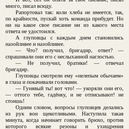
много, писал всюду.
Рапортовал так: коли хлеба не имеется, так,
по крайности, пускай хоть команда прибудет. Но
ни на какое свое писание ни из какого места
ответа не удостоился.
А глуповцы с каждым днем становились
назойливее и назойливее.
— Что? получил, бригадир, ответ? —
спрашивали они его с неслыханной наглостью.
— Не получил, братики! — отвечал
бригадир.
Глуповцы смотрели ему «нелепым обычаем»
в глаза и покачивали головами.
— Гунявый ты! вот что! — укоряли они его,
— оттого тебе, гадёнку, и не отписывают! не
стоишь!
Одним словом, вопросы глуповцев делались
из рук вон щекотливыми. Наступила такая
минута, когда начинает говорить брюхо, против
которого всякие резоны и ухищрения