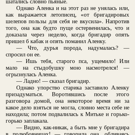
шатались словно пьяные.
Однако Аленка и на этот раз не унялась или,
как выражается летописец, «от бригадировых
шелепов пользы для себя не вкусила». Напротив
того, она как будто пуще остервенилась, что и
доказала через неделю, когда бригадир опять
пришел б кабак и опять поманил Аленку.
— Что, дурья порода, надумалась? —
спросил он ее.
— Ишь тебя, старого пса, ущемило! Или
мало на стыдобушку мою насмотрелся! —
огрызнулась Аленка.
— Ладно! — сказал бригадир.
Однако упорство старика заставило Аленку
призадуматься. Воротившись после этого
разговора домой, она некоторое время ни за
какое дело взяться не могла, словно места себе не
находила; потом подвалилась к Митьке и горько-
горько заплакала.
— Видно, как-никак, а быть мне у бригадира
в полюбовницах! — говорила она, обливаясь