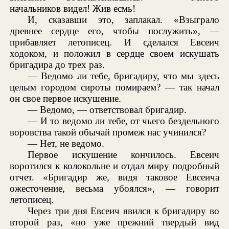
начальников видел! Жив есмь!
И, сказавши это, заплакал. «Взыграло
древнее сердце его, чтобы послужить», —
прибавляет летописец. И сделался Евсеич
ходоком, и положил в сердце своем искушать
бригадира до трех раз.
— Ведомо ли тебе, бригадиру, что мы здесь
целым городом сироты помираем? — так начал
он свое первое искушение.
— Ведомо, — ответствовал бригадир.
— И то ведомо ли тебе, от чьего бездельного
воровства такой обычай промеж нас учинился?
— Нет, не ведомо.
Первое искушение кончилось. Евсеич
воротился к колокольне и отдал миру подробный
отчет. «Бригадир же, видя таковое Евсеича
ожесточение, весьма убоялся», — говорит
летописец.
Через три дня Евсеич явился к бригадиру во
второй раз, «но уже прежний твердый вид