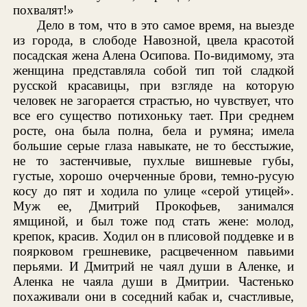
похвалят!»
Дело в том, что в это самое время, на выезде
из города, в слободе Навозной, цвела красотой
посадская жена Алена Осипова. По-видимому, эта
женщина представляла собой тип той сладкой
русской красавицы, при взгляде на которую
человек не загорается страстью, но чувствует, что
все его существо потихоньку тает. При среднем
росте, она была полна, бела и румяна; имела
большие серые глаза навыкате, не то бесстыжие,
не то застенчивые, пухлые вишневые губы,
густые, хорошо очерченные брови, темно-русую
косу до пят и ходила по улице «серой утицей».
Муж ее, Дмитрий Прокофьев, занимался
ямщиной, и был тоже под стать жене: молод,
крепок, красив. Ходил он в плисовой поддевке и в
поярковом грешневике, расцвеченном павьими
перьями. И Дмитрий не чаял души в Аленке, и
Аленка не чаяла души в Дмитрии. Частенько
похаживали они в соседний кабак и, счастливые,