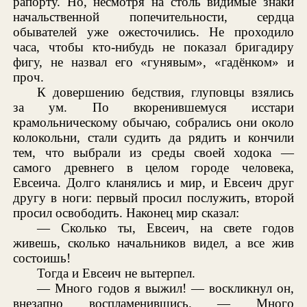
рапорту. Но, несмотря на столь видимые знаки
начальственной попечительности, сердца
обывателей уже ожесточились. Не проходило
часа, чтобы кто-нибудь не показал бригадиру
фигу, не назвал его «гунявым», «гадёнком» и
проч.
К довершению бедствия, глуповцы взялись
за ум. По вкоренившемуся исстари
крамольническому обычаю, собрались они около
колокольни, стали судить да рядить и кончили
тем, что выбрали из среды своей ходока —
самого древнего в целом городе человека,
Евсеича. Долго кланялись и мир, и Евсеич друг
другу в ноги: первый просил послужить, второй
просил освободить. Наконец мир сказал:
— Сколько ты, Евсеич, на свете годов
живешь, сколько начальников видел, а все жив
состоишь!
Тогда и Евсеич не вытерпел.
— Много годов я выжил! — воскликнул он,
внезапно воспламенившись. — Много