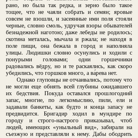
рано, но была так редка, и зерно было такое
тощее, что не чаяли собрать и семян; яровые
совсем не взошли, и засеянные ими поля стояли
черные, словно смоль, удручая взоры обывателей
безнадежной наготою; даже лебеды не родилось;
скотина металась, мычала и ржала; не находя в
поле пищи, она бежала в город и наполняла
улицы. Людишки словно осунулись и ходили с
понурыми головами; одни горшечники
радовались вёдру, но и те раскаялись, как скоро
убедились, что горшков много, а ва́рева нет.
Однако глуповцы не отчаивались, потому что
не могли еще обнять всей глубины ожидавшего
их бедствия. Покуда оставался прошлогодний
запас, многие, по легкомыслию, пили, ели и
задавали банкеты, как будто и конца запасу не
предвидится. Бригадир ходил в мундире по
городу и строго-настрого приказывал, чтоб
людей, имеющих «уныльный вид», забирали на
съезжую и представляли к нему. Дабы ободрить