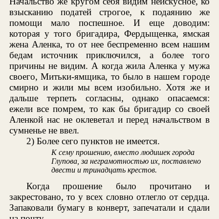
Начальство же кругом себя видим неискусное, ко
взысканию податей строгое, к подаянию же
помощи мало поспешное. И еще доводим:
которая у того бригадира, Фердыщенка, ямская
жена Аленка, то от нее беспременно всем нашим
бедам источник приключился, а более того
причины не видим. А когда жила Аленка у мужа
своего, Митьки-ямщика, то было в нашем городе
смирно и жили мы всем изобильно. Хотя же и
дальше терпеть согласны, однако опасаемся:
ежели все помрем, то как бы бригадир со своей
Аленкой нас не оклеветал и перед начальством в
сумненье не ввел.
2) Более сего пунктов не имеется.
К сему прошению, вместо людишек города
Глупова, за неграмотностью их, поставлено
двести и тринадцать крестов.
Когда прошение было прочитано и
закрестовано, то у всех словно отлегло от сердца.
Запаковали бумагу в конверт, запечатали и сдали
на почту.