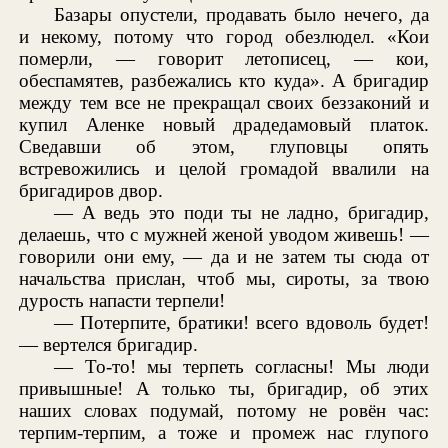
Базары опустели, продавать было нечего, да
и некому, потому что город обезлюдел. «Кои
померли, — говорит летописец, — кои,
обеспамятев, разбежались кто куда». А бригадир
между тем все не прекращал своих беззаконий и
купил Аленке новый драдедамовый платок.
Сведавши об этом, глуповцы опять
встревожились и целой громадой ввалили на
бригадиров двор.
— А ведь это поди ты не ладно, бригадир,
делаешь, что с мужней женой уводом живешь! —
говорили они ему, — да и не затем ты сюда от
начальства прислан, чтоб мы, сироты, за твою
дурость напасти терпели!
— Потерпите, братики! всего вдоволь будет!
— вертелся бригадир.
— То-то! мы терпеть согласны! Мы люди
привышные! А только ты, бригадир, об этих
наших словах подумай, потому не ровён час:
терпим-терпим, а тоже и промеж нас глупого