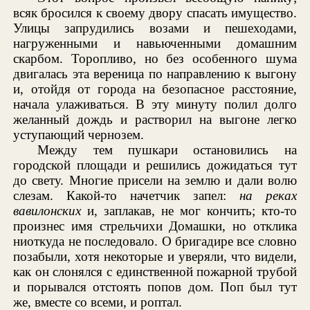
всяк бросился к своему двору спасать имущество.
Улицы запрудились возами и пешеходами,
нагруженными и навьюченными домашним
скарбом. Торопливо, но без особенного шума
двигалась эта вереница по направлению к выгону
и, отойдя от города на безопасное расстояние,
начала улаживаться. В эту минуту полил долго
желанный дождь и растворил на выгоне легко
уступающий чернозем.
Между тем пушкари остановились на
городской площади и решились дожидаться тут
до свету. Многие присели на землю и дали волю
слезам. Какой-то начетчик запел:
на реках
вавилонских
и, заплакав, не мог кончить; кто-то
произнес имя стрельчихи Домашки, но отклика
ниоткуда не последовало. О бригадире все словно
позабыли, хотя некоторые и уверяли, что видели,
как он слонялся с единственной пожарной трубой
и порывался отстоять попов дом. Поп был тут
же, вместе со всеми, и роптал.