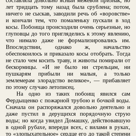
составляла довольно ясный межевой признак, но
лет тридцать тому назад была срублена; потом,
ничего не сыскав, заводили речь об «воровстве»
и кончали тем, что помаленьку пускали в ход
косы. Побоища происходили очень серьезные, но
глуповцы до того пригляделись к этому явлению,
что нимало даже не формализировались им.
Впоследствии, однако ж, начальство
обеспокоилось и приказало косы отобрать. Тогда
не стало чем косить траву, и животы помирали от
бескормицы. «И не было ни стрельцам, ни
пушкарям прибыли ни малыя, а только
землемерам злорадство великое», — прибавляет
по этому случаю летописец.
На одно из таких побоищ явился сам
Фердыщенко с пожарной трубою и бочкой воды.
Сначала он распоряжался довольно деятельно и
даже пустил в дерущихся порядочную струю
воды; но когда увидел Домашку, действовавшую
в одной рубахе, впереди всех, с вилами в руках,
то «злопыхательное» сердце его до такой степени