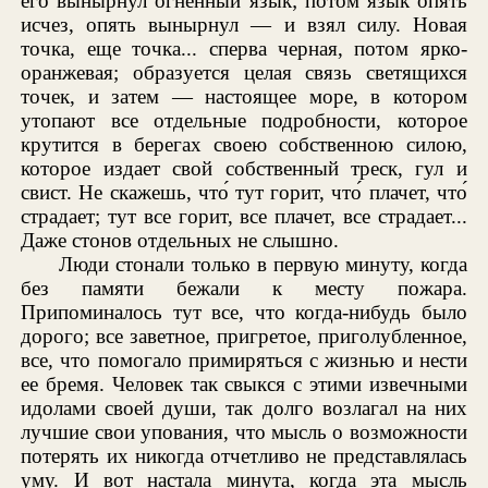
его вынырнул огненный язык; потом язык опять
исчез, опять вынырнул — и взял силу. Новая
точка, еще точка... сперва черная, потом ярко-
оранжевая; образуется целая связь светящихся
точек, и затем — настоящее море, в котором
утопают все отдельные подробности, которое
крутится в берегах своею собственною силою,
которое издает свой собственный треск, гул и
свист. Не скажешь, что́ тут горит, что́ плачет, что́
страдает; тут все горит, все плачет, все страдает...
Даже стонов отдельных не слышно.
Люди стонали только в первую минуту, когда
без памяти бежали к месту пожара.
Припоминалось тут все, что когда-нибудь было
дорого; все заветное, пригретое, приголубленное,
все, что помогало примиряться с жизнью и нести
ее бремя. Человек так свыкся с этими извечными
идолами своей души, так долго возлагал на них
лучшие свои упования, что мысль о возможности
потерять их никогда отчетливо не представлялась
уму. И вот настала минута, когда эта мысль