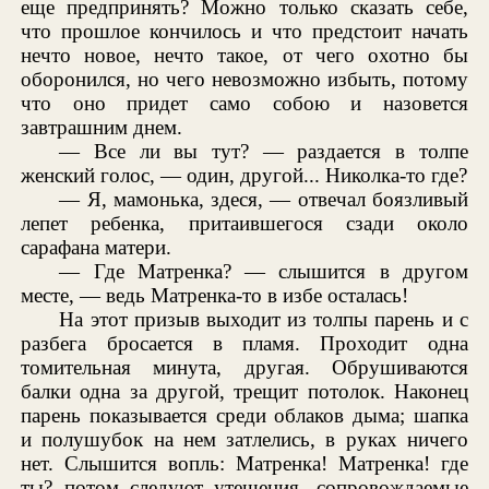
еще предпринять? Можно только сказать себе,
что прошлое кончилось и что предстоит начать
нечто новое, нечто такое, от чего охотно бы
оборонился, но чего невозможно избыть, потому
что оно придет само собою и назовется
завтрашним днем.
— Все ли вы тут? — раздается в толпе
женский голос, — один, другой... Николка-то где?
— Я, мамонька, здеся, — отвечал боязливый
лепет ребенка, притаившегося сзади около
сарафана матери.
— Где Матренка? — слышится в другом
месте, — ведь Матренка-то в избе осталась!
На этот призыв выходит из толпы парень и с
разбега бросается в пламя. Проходит одна
томительная минута, другая. Обрушиваются
балки одна за другой, трещит потолок. Наконец
парень показывается среди облаков дыма; шапка
и полушубок на нем затлелись, в руках ничего
нет. Слышится вопль: Матренка! Матренка! где
ты? потом следуют утешения, сопровождаемые