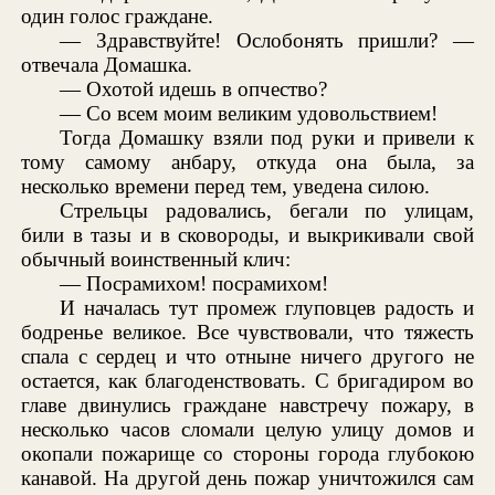
один голос граждане.
— Здравствуйте! Ослобонять пришли? —
отвечала Домашка.
— Охотой идешь в опчество?
— Со всем моим великим удовольствием!
Тогда Домашку взяли под руки и привели к
тому самому анбару, откуда она была, за
несколько времени перед тем, уведена силою.
Стрельцы радовались, бегали по улицам,
били в тазы и в сковороды, и выкрикивали свой
обычный воинственный клич:
— Посрамихом! посрамихом!
И началась тут промеж глуповцев радость и
бодренье великое. Все чувствовали, что тяжесть
спала с сердец и что отныне ничего другого не
остается, как благоденствовать. С бригадиром во
главе двинулись граждане навстречу пожару, в
несколько часов сломали целую улицу домов и
окопали пожарище со стороны города глубокою
канавой. На другой день пожар уничтожился сам