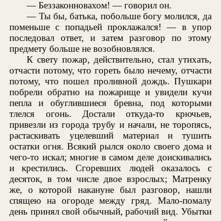
— Беззаконновахом! — говорил он.
— Ты бы, батька, побольше богу молился, да
поменьше с попадьей проклажался! — в упор
последовал ответ, и затем разговор по этому
предмету больше не возобновлялся.
К свету пожар, действительно, стал утихать,
отчасти потому, что гореть было нечему, отчасти
потому, что пошел проливной дождь. Пушкари
побрели обратно на пожарище и увидели кучи
пепла и обуглившиеся бревна, под которыми
тлелся огонь. Достали откуда-то крючьев,
привезли из города трубу и начали, не торопясь,
растаскивать уцелевший материал и тушить
остатки огня. Всякий рылся около своего дома и
чего-то искал; многие в самом деле доискивались
и крестились. Сгоревших людей оказалось с
десяток, в том числе двое взрослых; Матренку
же, о которой накануне был разговор, нашли
спящею на огороде между гряд. Мало-помалу
день принял свой обычный, рабочий вид. Убытки