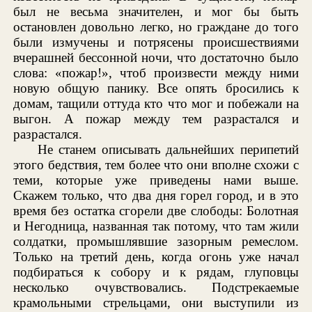
был не весьма значителен, и мог бы быть
остановлен довольно легко, но граждане до того
были измучены и потрясены происшествиями
вчерашней бессонной ночи, что достаточно было
слова: «пожар!», чтоб произвести между ними
новую общую панику. Все опять бросились к
домам, тащили оттуда кто что мог и побежали на
выгон. А пожар между тем разрастался и
разрастался.
Не станем описывать дальнейших перипетий
этого бедствия, тем более что они вполне схожи с
теми, которые уже приведены нами выше.
Скажем только, что два дня горел город, и в это
время без остатка сгорели две слободы: Болотная
и Негодница, названная так потому, что там жили
солдатки, промышлявшие зазорным ремеслом.
Только на третий день, когда огонь уже начал
подбираться к собору и к рядам, глуповцы
несколько очувствовались. Подстрекаемые
крамольными стрельцами, они выступили из