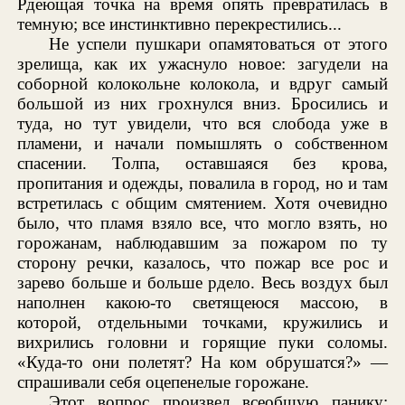
Рдеющая точка на время опять превратилась в
темную; все инстинктивно перекрестились...
Не успели пушкари опамятоваться от этого
зрелища, как их ужаснуло новое: загудели на
соборной колокольне колокола, и вдруг самый
большой из них грохнулся вниз. Бросились и
туда, но тут увидели, что вся слобода уже в
пламени, и начали помышлять о собственном
спасении. Толпа, оставшаяся без крова,
пропитания и одежды, повалила в город, но и там
встретилась с общим смятением. Хотя очевидно
было, что пламя взяло все, что могло взять, но
горожанам, наблюдавшим за пожаром по ту
сторону речки, казалось, что пожар все рос и
зарево больше и больше рдело. Весь воздух был
наполнен какою-то светящеюся массою, в
которой, отдельными точками, кружились и
вихрились головни и горящие пуки соломы.
«Куда-то они полетят? На ком обрушатся?» —
спрашивали себя оцепенелые горожане.
Этот вопрос произвел всеобщую панику;