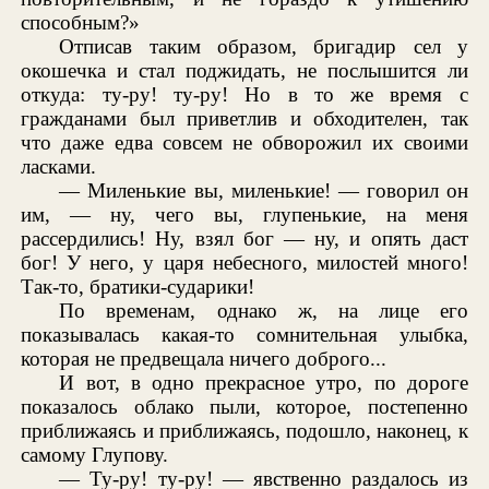
способным?»
Отписав таким образом, бригадир сел у
окошечка и стал поджидать, не послышится ли
откуда: ту-ру! ту-ру! Но в то же время с
гражданами был приветлив и обходителен, так
что даже едва совсем не обворожил их своими
ласками.
— Миленькие вы, миленькие! — говорил он
им, — ну, чего вы, глупенькие, на меня
рассердились! Ну, взял бог — ну, и опять даст
бог! У него, у царя небесного, милостей много!
Так-то, братики-сударики!
По временам, однако ж, на лице его
показывалась какая-то сомнительная улыбка,
которая не предвещала ничего доброго...
И вот, в одно прекрасное утро, по дороге
показалось облако пыли, которое, постепенно
приближаясь и приближаясь, подошло, наконец, к
самому Глупову.
— Ту-ру! ту-ру! — явственно раздалось из