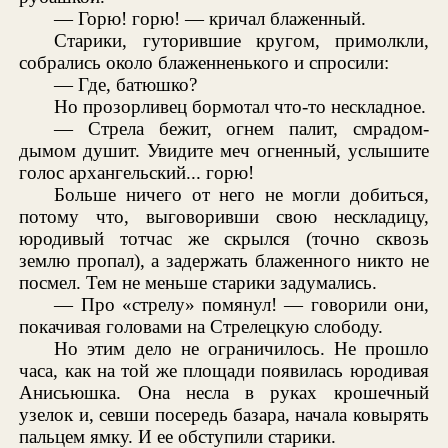
— Горю! горю! — кричал блаженный.
Старики, гуторившие кругом, примолкли,
собрались около блаженненького и спросили:
— Где, батюшко?
Но прозорливец бормотал что-то нескладное.
— Стрела бежит, огнем палит, смрадом-
дымом душит. Увидите меч огненный, услышите
голос архангельский... горю!
Больше ничего от него не могли добиться,
потому что, выговоривши свою нескладицу,
юродивый тотчас же скрылся (точно сквозь
землю пропал), а задержать блаженного никто не
посмел. Тем не меньше старики задумались.
— Про «стрелу» помянул! — говорили они,
покачивая головами на Стрелецкую слободу.
Но этим дело не ограничилось. Не прошло
часа, как на той же площади появилась юродивая
Анисьюшка. Она несла в руках крошечный
узелок и, севши посередь базара, начала ковырять
пальцем ямку. И ее обступили старики.