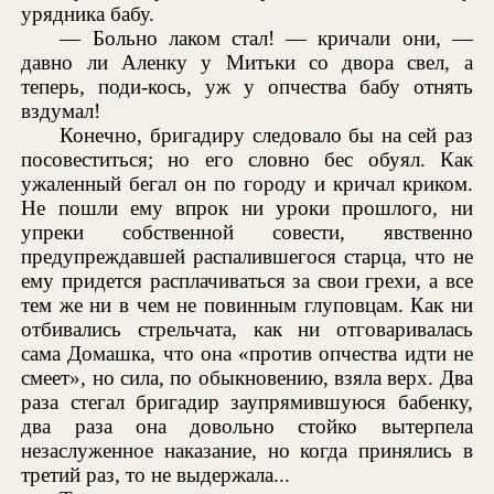
урядника бабу.
— Больно лаком стал! — кричали они, —
давно ли Аленку у Митьки со двора свел, а
теперь, поди-кось, уж у опчества бабу отнять
вздумал!
Конечно, бригадиру следовало бы на сей раз
посовеститься; но его словно бес обуял. Как
ужаленный бегал он по городу и кричал криком.
Не пошли ему впрок ни уроки прошлого, ни
упреки собственной совести, явственно
предупреждавшей распалившегося старца, что не
ему придется расплачиваться за свои грехи, а все
тем же ни в чем не повинным глуповцам. Как ни
отбивались стрельчата, как ни отговаривалась
сама Домашка, что она «против опчества идти не
смеет», но сила, по обыкновению, взяла верх. Два
раза стегал бригадир заупрямившуюся бабенку,
два раза она довольно стойко вытерпела
незаслуженное наказание, но когда принялись в
третий раз, то не выдержала...