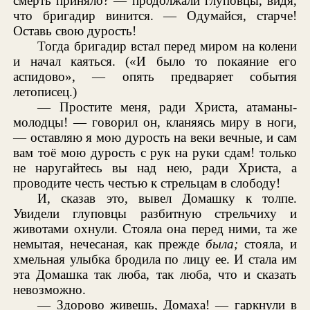
смерть приняло? — продолжали глуповцы, видя,
что бригадир винится. — Одумайся, старче!
Оставь свою дурость!
Тогда бригадир встал перед миром на колени
и начал каяться. («И было то покаяние его
аспидово», — опять предваряет события
летописец.)
— Простите меня, ради Христа, атаманы-
молодцы! — говорил он, кланяясь миру в ноги,
— оставляю я мою дурость на веки вечные, и сам
вам тоё мою дурость с рук на руки сдам! только
не наругайтесь вы над нею, ради Христа, а
проводите честь честью к стрельцам в слободу!
И, сказав это, вывел Домашку к толпе.
Увидели глуповцы разбитную стрельчиху и
животами охнули. Стояла она перед ними, та же
немытая, нечесаная, как прежде
была;
стояла, и
хмельная улыбка бродила по лицу ее. И стала им
эта Домашка так люба, так люба, что и сказать
невозможно.
— Здорово живешь, Домаха! — гаркнули в