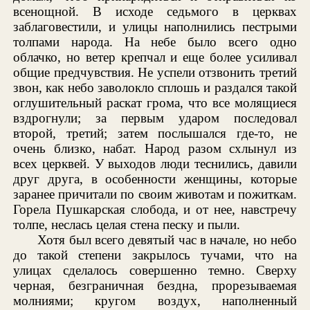
всенощной. В исходе седьмого в церквах
заблаговестили, и улицы наполнились пестрыми
толпами народа. На небе было всего одно
облачко, но ветер крепчал и еще более усиливал
общие предчувствия. Не успели отзвонить третий
звон, как небо заволокло сплошь и раздался такой
оглушительный раскат грома, что все молящиеся
вздрогнули; за первым ударом последовал
второй, третий; затем послышался где-то, не
очень близко, набат. Народ разом схлынул из
всех церквей. У выходов люди теснились, давили
друг друга, в особенности женщины, которые
заранее причитали по своим животам и пожиткам.
Горела Пушкарская слобода, и от нее, навстречу
толпе, неслась целая стена песку и пыли.
Хотя был всего девятый час в начале, но небо
до такой степени закрылось тучами, что на
улицах сделалось совершенно темно. Сверху
черная, безграничная бездна, прорезываемая
молниями; кругом воздух, наполненный