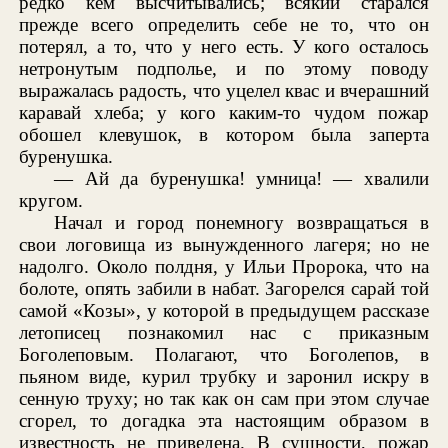
редко кем высчитывались; всякий старался
прежде всего определить себе не то, что он
потерял, а то, что у него есть. У кого осталось
нетронутым подполье, и по этому поводу
выражалась радость, что уцелел квас и вчерашний
каравай хлеба; у кого каким-то чудом пожар
обошел клевушок, в котором была заперта
буренушка.
— Ай да буренушка! умница! — хвалили
кругом.
Начал и город понемногу возвращаться в
свои логовища из вынужденного лагеря; но не
надолго. Около полдня, у Ильи Пророка, что на
болоте, опять забили в набат. Загорелся сарай той
самой «Козы», у которой в предыдущем рассказе
летописец познакомил нас с приказным
Боголеповым. Полагают, что Боголепов, в
пьяном виде, курил трубку и заронил искру в
сенную труху; но так как он сам при этом случае
сгорел, то догадка эта настоящим образом в
известность не приведена. В сущности, пожар