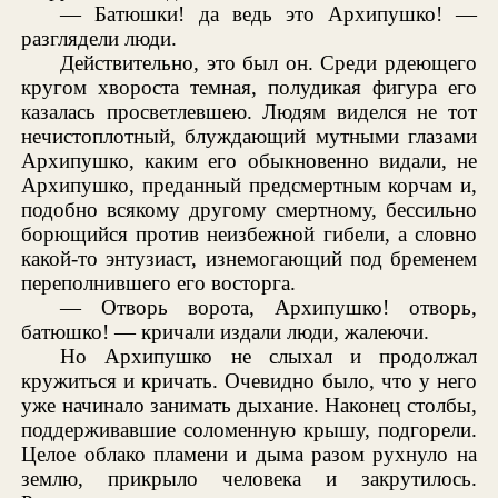
— Батюшки! да ведь это Архипушко! —
разглядели люди.
Действительно, это был он. Среди рдеющего
кругом хвороста темная, полудикая фигура его
казалась просветлевшею. Людям виделся не тот
нечистоплотный, блуждающий мутными глазами
Архипушко, каким его обыкновенно видали, не
Архипушко, преданный предсмертным корчам и,
подобно всякому другому смертному, бессильно
борющийся против неизбежной гибели, а словно
какой-то энтузиаст, изнемогающий под бременем
переполнившего его восторга.
— Отворь ворота, Архипушко! отворь,
батюшко! — кричали издали люди, жалеючи.
Но Архипушко не слыхал и продолжал
кружиться и кричать. Очевидно было, что у него
уже начинало занимать дыхание. Наконец столбы,
поддерживавшие соломенную крышу, подгорели.
Целое облако пламени и дыма разом рухнуло на
землю, прикрыло человека и закрутилось.