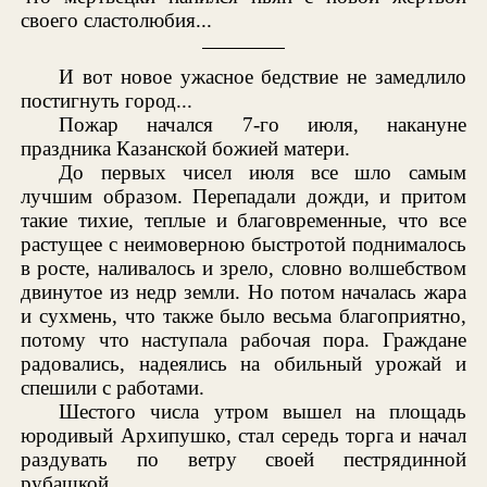
своего сластолюбия...
И вот новое ужасное бедствие не замедлило
постигнуть город...
Пожар начался 7-го июля, накануне
праздника Казанской божией матери.
До первых чисел июля все шло самым
лучшим образом. Перепадали дожди, и притом
такие тихие, теплые и благовременные, что все
растущее с неимоверною быстротой поднималось
в росте, наливалось и зрело, словно волшебством
двинутое из недр земли. Но потом началась жара
и сухмень, что также было весьма благоприятно,
потому что наступала рабочая пора. Граждане
радовались, надеялись на обильный урожай и
спешили с работами.
Шестого числа утром вышел на площадь
юродивый Архипушко, стал середь торга и начал
раздувать по ветру своей пестрядинной
рубашкой.