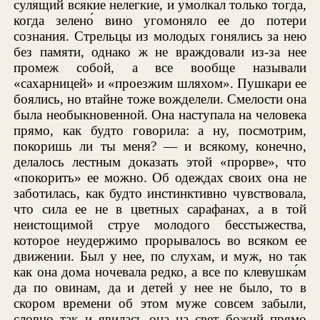
сулящий всякие нелегкие, и умолкал только тогда,
когда зелено́ вино угомоняло ее до потери
сознания. Стрельцы из молодых гонялись за нею
без памяти, однако ж не враждовали из-за нее
промеж собой, а все вообще называли
«сахарницей» и «проезжим шляхом». Пушкари ее
боялись, но втайне тоже вожделели. Смелости она
была необыкновенной. Она наступала на человека
прямо, как будто говорила: а ну, посмотрим,
покоришь ли ты меня? — и всякому, конечно,
делалось лестным доказать этой «прорве», что
«покорить» ее можно. Об одеждах своих она не
заботилась, как будто инстинктивно чувствовала,
что сила ее не в цветных сарафанах, а в той
неистощимой струе молодого бесстыжества,
которое неудержимо прорывалось во всяком ее
движении. Был у нее, по слухам, и муж, но так
как она дома ночевала редко, а все по клевушка́м
да по овинам, да и детей у нее не было, то в
скором времени об этом муже совсем забыли,
словно так и явилась она на свет божий прямо