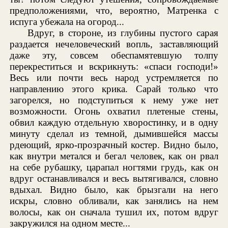
предположениями, что, вероятно, Матренка с
испуга убежала на огород...
Вдруг, в стороне, из глубины пустого сарая
раздается нечеловеческий вопль, заставляющий
даже эту, совсем обеспамятевшую толпу
перекреститься и вскрикнуть: «спаси господи!»
Весь или почти весь народ устремляется по
направлению этого крика. Сарай только что
загорелся, но подступиться к нему уже нет
возможности. Огонь охватил плетеные стены,
обвил каждую отдельную хворостинку, и в одну
минуту сделал из темной, дымившейся массы
рдеющий, ярко-прозрачный костер. Видно было,
как внутри метался и бегал человек, как он рвал
на себе рубашку, царапал ногтями грудь, как он
вдруг останавливался и весь вытягивался, словно
вдыхал. Видно было, как брызгали на него
искры, словно обливали, как занялись на нем
волосы, как он сначала тушил их, потом вдруг
закружился на одном месте...