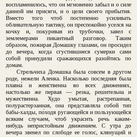
воспламенилось, что он мгновенно забыл и о силе
данной им присяги, и о цели своего прибытия.
Вместо того чтоб постепенно усиливать
обливательную тактику, он преспокойно уселся на
кочку и, покуривая из трубочки, завел с
землемерами пикантный разговор. Таким
образом, пожирая Домашку глазами, он просидел
до вечера, когда сгустившиеся сумерки сами
собой принудили сражающихся разойтись по
домам.
Стрельчиха Домашка была совсем в другом
роде, нежели Аленка. Насколько последняя была
плавна́ и женственна во всех движениях,
настолько же первая — резка, решительна и
мужественна. Худо умытая, растрепанная,
полурастерзанная, она представляла собой тип
бабы-халды, по́ходя ругающейся и пользующейся
всяким случаем, чтоб украсить речь каким-
нибудь непристойным движением. С утра до
вечера звенел по слободе ее голос, клянущий и