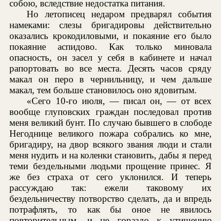
собою, вследствие недостатка питания.
Но летописец недаром предварял события
намеками: слезы бригадировы действительно
оказались крокодиловыми, и покаяние его было
покаяние аспидово. Как только миновала
опасность, он засел у себя в кабинете и начал
рапортовать во все места. Десять часов сряду
макал он перо в чернильницу, и чем дальше
макал, тем больше становилось оно ядовитым.
«Сего 10-го июля, — писал он, — от всех
вообще глуповских граждан последовал против
меня великий бунт. По случаю бывшего в слободе
Негоднице великого пожара собрались ко мне,
бригадиру, на двор всякого звания люди и стали
меня нудить и на коленки становить, дабы я перед
теми бездельными людьми прощение принес. Я
же без страха от сего уклонился. И теперь
рассуждаю так: ежели таковому их
бездельничеству потворство сделать, да и впредь
потрафлять, то как бы оное не явилось
повторительным, и не гораздо к утишению