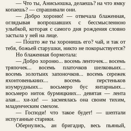
— Что ты, Анисьюшка, делаешь? на что ямку
копаешь? — спрашивали они.
— Добро хороню! — отвечала блаженная,
оглядывая вопрошавших с бессмысленною
улыбкой, которая с самого дня рождения словно
застыла у ней на лице.
— По́што же ты хоронишь его? чай, и так от
тебя, божьей старушки, никто не покорыствуется?
Но блаженная бормотала:
— Добро хороню... восемь ленточек... восемь
тряпочек... восемь платочков шелковыих...
восемь золотыих запоночков... восемь сережек
яхонтовенькиих... восемь перстеньков
изумрудныих... восьмеро бус янтарныих...
восьмеро ниток бурмицкиих... девятая — лента
алая... хи-хи! — засмеялась она своим тихим,
младенческим смехом.
— Господи! что такое будет! — шептали
испуганные старики.
Обернулись, ан бригадир, весь пьяный,