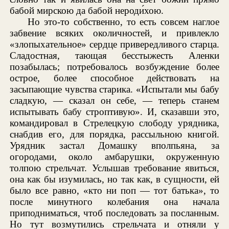
бабой мирскою да бабой нероди́хою.
Но это-то собственно, то есть совсем наглое
забвение всяких околичностей, и привлекло
«злопыхательное» сердце привередливого старца.
Сладостная, тающая бесстыжесть Аленки
позабылась; потребовалось возбуждение более
острое, более способное действовать на
засыпающие чувства старика. «Испытали мы бабу
сладкую, — сказал он себе, — теперь станем
испытывать бабу строптивую». И, сказавши это,
командировал в Стрелецкую слободу урядника,
снабдив его, для порядка, рассыльною книгой.
Урядник застал Домашку вполпьяна, за
огородами, около амбарушки, окруженную
толпою стрельчат. Услышав требование явиться,
она как бы изумилась, но так как, в сущности, ей
было все равно, «кто ни поп — тот батька», то
после минутного колебания она начала
приподниматься, чтоб последовать за посланным.
Но тут возмутились стрельчата и отняли у