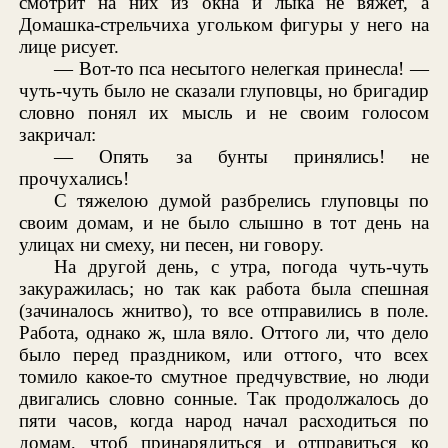
смотрит на них из окна и лыка не вяжет, а
Домашка-стрельчиха угольком фигуры у него на
лице рисует.
— Вот-то пса несытого нелегкая принесла! —
чуть-чуть было не сказали глуповцы, но бригадир
словно понял их мысль и не своим голосом
закричал:
— Опять за бунты принялись! не
прочухались!
С тяжелою думой разбрелись глуповцы по
своим домам, и не было слышно в тот день на
улицах ни смеху, ни песен, ни говору.
На другой день, с утра, погода чуть-чуть
закуражилась; но так как работа была спешная
(зачиналось жнитво), то все отправились в поле.
Работа, однако ж, шла вяло. Оттого ли, что дело
было перед праздником, или оттого, что всех
томило какое-то смутное предчувствие, но люди
двигались словно сонные. Так продолжалось до
пяти часов, когда народ начал расходиться по
домам, чтоб принарядиться и отправиться ко