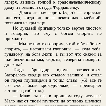
лагеря, явились толпой к градоначальническому
дому и поманили оттуда Фердыщенку.
— Долго ли нам гореть будет? — спросили
они его, когда он, после некоторых колебаний,
появился на крыльце.
Но лукавый бригадир только вертел хвостом
и говорил, что ему с богом спорить не
приходится.
— Мы не про то говорим, чтоб тебе с богом
спорить, — настаивали глуповцы, — куда тебе,
гунявому, на́ бога лезти! а ты вот что скажи: за
чьи бесчинства мы, сироты, теперича помирать
должны?
Тогда бригадир вдруг засовестился.
Загорелось сердце его стыдом великим, и стоял
он перед глуповцами и точил слезы. («И все те
его слезы были крокодиловы», — предваряет
летописец события.)
— Мало ты нас в прошлом году истязал?
Мало нас от твоей глупости да от твоих шелепов