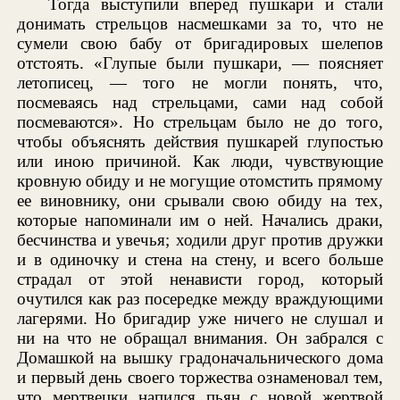
Тогда выступили вперед пушкари и стали
донимать стрельцов насмешками за то, что не
сумели свою бабу от бригадировых шелепов
отстоять. «Глупые были пушкари, — поясняет
летописец, — того не могли понять, что,
посмеваясь над стрельцами, сами над собой
посмеваются». Но стрельцам было не до того,
чтобы объяснять действия пушкарей глупостью
или иною причиной. Как люди, чувствующие
кровную обиду и не могущие отомстить прямому
ее виновнику, они срывали свою обиду на тех,
которые напоминали им о ней. Начались драки,
бесчинства и увечья; ходили друг против дружки
и в одиночку и стена на стену, и всего больше
страдал от этой ненависти город, который
очутился как раз посередке между враждующими
лагерями. Но бригадир уже ничего не слушал и
ни на что не обращал внимания. Он забрался с
Домашкой на вышку градоначальнического дома
и первый день своего торжества ознаменовал тем,
что мертвецки напился пьян с новой жертвой