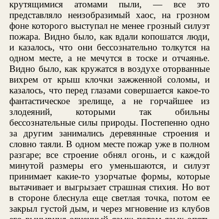
крутящимися атомами пыли, — все это
представляло неизобразимый хаос, на грозном
фоне которого выступал не менее грозный силуэт
пожара. Видно было, как вдали копошатся люди,
и казалось, что они бессознательно толкутся на
одном месте, а не мечутся в тоске и отчаянье.
Видно было, как кружатся в воздухе оторванные
вихрем от крыш клочки зажженной соломы, и
казалось, что перед глазами совершается какое-то
фантастическое зрелище, а не горчайшее из
злодеяний, которыми так обильны
бессознательные силы природы. Постепенно одно
за другим занимались деревянные строения и
словно таяли. В одном месте пожар уже в полном
разгаре; все строение обнял огонь, и с каждой
минутой размеры его уменьшаются, и силуэт
принимает какие-то узорчатые формы, которые
вытачивает и выгрызает страшная стихия. Но вот
в стороне блеснула еще светлая точка, потом ее
закрыл густой дым, и через мгновение из клубов