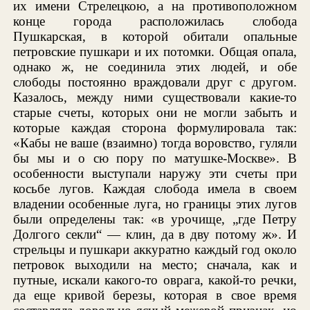
их имени Стрелецкою, а на противоположном
конце города расположилась слобода
Пушкарская, в которой обитали опальные
петровские пушкари и их потомки. Общая опала,
однако ж, не соединила этих людей, и обе
слободы постоянно враждовали друг с другом.
Казалось, между ними существовали какие-то
старые счеты, которых они не могли забыть и
которые каждая сторона формулировала так:
«Кабы не ваше (взаимно) тогда воровство, гуляли
бы мы и о сю пору по матушке-Москве». В
особенности выступали наружу эти счеты при
косьбе лугов. Каждая слобода имела в своем
владении особенные луга, но границы этих лугов
были определены так: «в урочище, „где Петру
Долгого секли“ — клин, да в дву потому ж». И
стрельцы и пушкари аккуратно каждый год около
петровок выходили на место; сначала, как и
путные, искали какого-то оврага, какой-то речки,
да еще кривой березы, которая в свое время