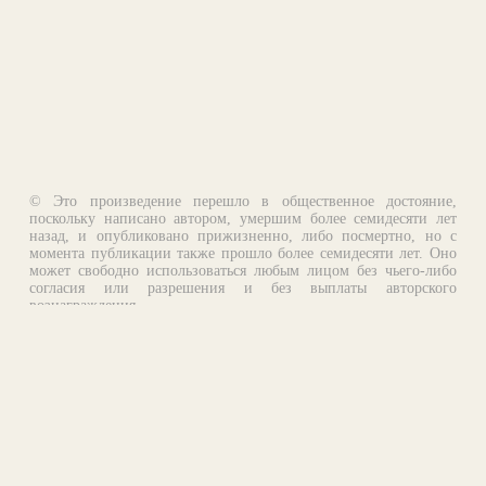
© Это произведение перешло в общественное достояние,
поскольку написано автором, умершим более семидесяти лет
назад, и опубликовано прижизненно, либо посмертно, но с
момента публикации также прошло более семидесяти лет. Оно
может свободно использоваться любым лицом без чьего-либо
согласия или разрешения и без выплаты авторского
вознаграждения.
Email:
otklik@ilibrary.ru
О библиотеке
Реклама на сайте
©1996—2026 Алексей Комаров. Подборка произведений,
оформление, программирование.