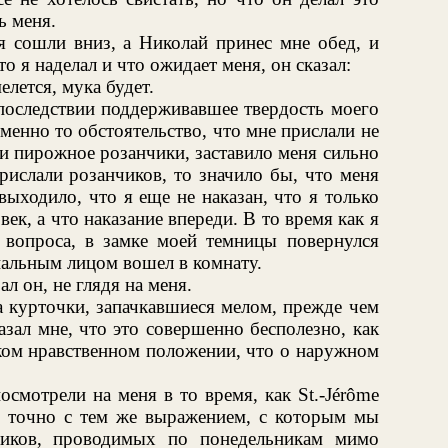
ь меня.
дя сошли вниз, а Николай принес мне обед, и
то я наделал и что ожидает меня, он сказал:
елется, мука будет.
впоследствии поддерживавшее твердость моего
менно то обстоятельство, что мне прислали не
е и пирожное розанчики, заставило меня сильно
рислали розанчиков, то значило бы, что меня
выходило, что я еще не наказан, что я только
век, а что наказание впереди. В то время как я
 вопроса, в замке моей темницы повернулся
иальным лицом вошел в комнату.
л он, не глядя на меня.
а курточки, запачкавшиеся мелом, прежде чем
азал мне, что это совершенно бесполезно, как
лком нравственном положении, что о наружном
смотрели на меня в то время, как St.-Jérôme
у, точно с тем же выражением, с которым мы
ников, проводимых по понедельникам мимо