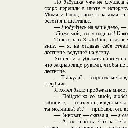
Но бабушка уже не слушала е
скоро перешли в икоту и истерик
Мими и Гаша, запахло какими-то 
беготня и шептанье.
— Любуйтесь на ваше дело, — ск
«Боже мой, что я наделал! Как
Только что St.-Jérôme, сказав
вниз, — я, не отдавая себе отче
лестнице, ведущей на улицу.
Хотел ли я убежать совсем из
что закрыв лицо руками, чтобы не в
лестнице.
— Ты куда? — спросил меня вд
голубчик.
Я хотел было пробежать мимо, н
— Пойдем-ка со мной, любез
кабинете, — сказал он, вводя мен
ты молчишь? а?? — прибавил он, вз
— Виноват, — сказал я, — я са
— А, не знаешь, что на тебя 
знаешь, — повторял он, с каждым