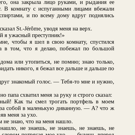
го, она закрыла лицо руками, и рыдания ее
у. В комнату с испуганными лицами вбежали
спиртами, и по всему дому вдруг поднялись
азал St.-Jérôme, уводя меня на верх.
ой я ужасный преступник!»
 мне, чтобы я шел в свою комнату, спустился
та в том, что я делаю, побежал по большой
 дома или утопиться, не помню; знаю только,
идать никого, я бежал все дальше и дальше по
руг знакомый голос. — Тебя-то мне и нужно,
о папа схватил меня за руку и строго сказал:
ный! Как ты смел трогать портфель в моем
я за собой в маленькую диванную. — А? что ж
яв меня за ухо.
м не знаю, что на меня нашло.
нашло, не знаешь, не знаешь, не знаешь, не
 словом потрясая мое ухо, — будешь вперед