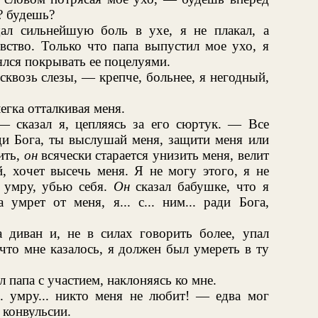
ь? будешь?
ал сильнейшую боль в ухе, я не плакал, а
вство. Только что папа выпустил мое ухо, я
ялся покрывать ее поцелуями.
квозь слезы, — крепче, больнее, я негодный,
егка отталкивая меня.
— сказал я, цепляясь за его сюртук. — Все
ади Бога, ты выслушай меня, защити меня или
ить,
он
всячески старается унизить меня, велит
й, хочет высечь меня. Я не могу этого, я не
я умру, убью себя.
Он
сказал бабушке, что я
 умрет от меня, я... с... ним... ради Бога,
 диван и, не в силах говорить более, упал
 что мне казалось, я должен был умереть в ту
 папа с участием, наклоняясь ко мне.
.. умру... никто меня не любит! — едва мог
 конвульсии.