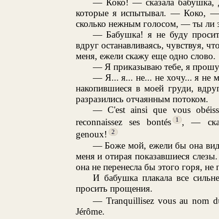
— Коко! — сказала бабушка, 
которые я испытывал. — Коко, — 
сколько нежным голосом, — ты ли 
— Бабушка! я не буду просит
вдруг останавливаясь, чувствуя, чт
меня, ежели скажу еще одно слово.
— Я приказываю тебе, я прошу 
— Я... я... не... не хочу... я 
накопившиеся в моей груди, вдру
разразились отчаянным потоком.
— C'est ainsi que vous obéiss
1
reconnaissez ses bontés
, — ска
2
genoux!
— Боже мой, ежели бы она виде
меня и отирая показавшиеся слезы.
она не перенесла бы этого горя, не 
И бабушка плакала все сильн
просить прощения.
— Tranquillisez vous au nom d
Jérôme.