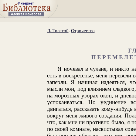
Л. Толстой
.
Отрочество
Г
ПЕРЕМЕЛЕ
Я ночевал в чулане, и никто н
есть в воскресенье, меня перевели 
заперли. Я начинал надеяться, ч
мысли мои, под влиянием сладкого,
на морозных узорах окон, и дневн
успокаиваться. Но уединение в
двигаться, рассказать кому-нибудь 
вокруг меня живого создания. Пол
что, как мне ни противно было, я н
по своей комнате, насвистывал сов
был вполне убежден, что ему вовс