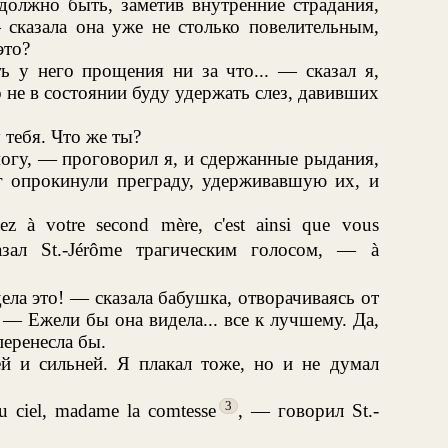
должно быть, заметив внутренние страдания,
сказала она уже не столько повелительным,
это?
ь у него прощения ни за что... — сказал я,
о не в состоянии буду удержать слез, давивших
тебя. Что же ты?
не могу, — проговорил я, и сдержанные рыдания,
г опрокинули преграду, удерживавшую их, и
ez à votre second mère, c'est ainsi que vous
зал St.-Jérôme трагическим голосом, — à
ла это! — сказала бабушка, отворачиваясь от
 — Ежели бы она видела... все к лучшему. Да,
перенесла бы.
ей и сильней. Я плакал тоже, но и не думал
3
u ciel, madame la comtesse
, — говорил St.-