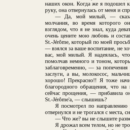
наших окон. Когда же я подошел к
руку, она отвернулась от меня и сп
— Да, мой милый, — сказал
молчания, во время которого о
взглядом, что я не знал, куда дева
очень цените мою любовь и состав
St.-Jérôme, который по моей просьб
— взялся за ваше воспитание, не хо
вас, мой милый. Я надеялась, чт
помолчав немного и тоном, которы
заблаговременно, — за попечения 
заслуги, а вы, молокосос, мальч
хорошо! Прекрасно!! Я тоже нач
благородного обращения, что на 
сейчас прощения, — прибавила он
St.-Jérôme'а, — слышишь?
Я посмотрел по направлению р
отвернулся и не трогался с места, 
— Что же? вы не слышите разве
Я дрожал всем телом, но не тро