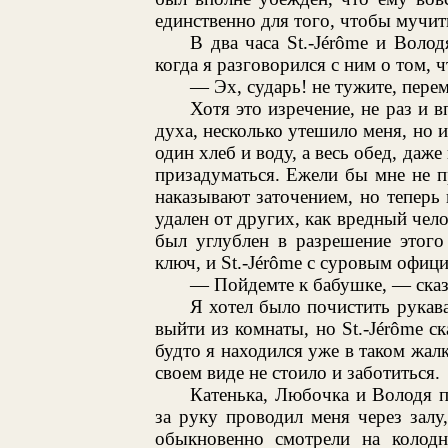
единственно для того, чтобы мучит
В два часа St.-Jérôme и Воло
когда я разговорился с ним о том, ч
— Эх, сударь! не тужите, перем
Хотя это изречение, не раз и 
духа, несколько утешило меня, но и
один хлеб и воду, а весь обед, даж
призадуматься. Ежели бы мне не п
наказывают заточением, но теперь 
удален от других, как вредный чело
был углублен в разрешение этого
ключ, и St.-Jérôme с суровым офиц
— Пойдемте к бабушке, — сказа
Я хотел было почистить рукав
выйти из комнаты, но St.-Jérôme ск
будто я находился уже в таком жа
своем виде не стоило и заботиться.
Катенька, Любочка и Володя по
за руку проводил меня через зал
обыкновенно смотрели на колод