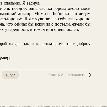
 в спальню. Я заснул.
очень поздно, одна свечка горела около моей
 домашний доктор, Мими и Любочка. По лицам
ое здоровье. Я же чувствовал себя так хорошо
на, что сейчас бы вскочил с постели, ежели бы
х уверенность в том, что я очень болен.
рой матери, так-то вы отплачиваете за ее доброту
ранц.).
Глава XVII. Ненависть
16/27
ьку написано автором, умершим более семидесяти лет назад, и опу