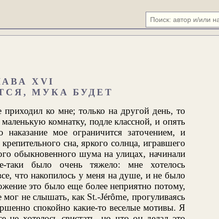
ЛАВА XVI
ТСЯ, МУКА БУДЕТ
е приходил ко мне; только на другой день, то
в маленькую комнатку, подле классной, и опять
то наказание мое ограничится заточением, и
 крепительного сна, яркого солнца, игравшего
ого обыкновенного шума на улицах, начинали
се-таки было очень тяжело: мне хотелось
все, что накопилось у меня на душе, и не было
ожение это было еще более неприятно потому,
е мог не слышать, как St.-Jérôme, прогуливаясь
ершенно спокойно какие-то веселые мотивы. Я
е не хотелось свистать, но что он делал это