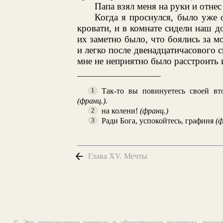
Папа взял меня на руки и отнес
Когда я проснулся, было уже 
кровати, и в комнате сидели наш
их заметно было, что боялись за м
и легко после двенадцатичасового с
мне не неприятно было расстроить и
Так-то вы повинуетесь своей вто
1
(франц.).
на колени!
(франц.)
2
Ради Бога, успокойтесь, графиня
(ф
3
Глава XV. Мечты
© Это произведение перешло в общественное достояние, поскол