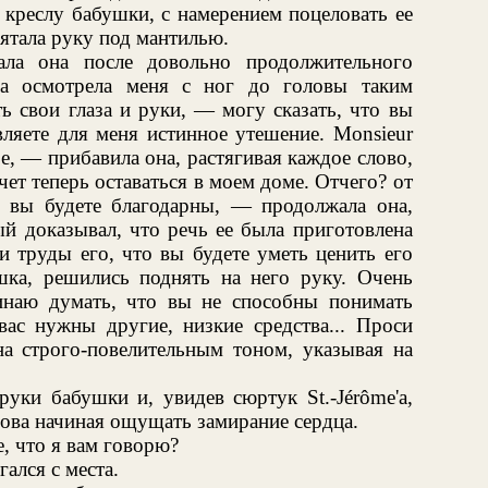
 креслу бабушки, с намерением поцеловать ее
рятала руку под мантилью.
а она после довольно продолжительного
на осмотрела меня с ног до головы таким
ть свои глаза и руки, — могу сказать, что вы
ляете для меня истинное утешение. Monsieur
е, — прибавила она, растягивая каждое слово,
чет теперь оставаться в моем доме. Отчего? от
о вы будете благодарны, — продолжала она,
й доказывал, что речь ее была приготовлена
и труды его, что вы будете уметь ценить его
ишка, решились поднять на него руку. Очень
инаю думать, что вы не способны понимать
вас нужны другие, низкие средства... Проси
а строго-повелительным тоном, указывая на
уки бабушки и, увидев сюртук St.-Jérôme'а,
снова начиная ощущать замирание сердца.
, что я вам говорю?
гался с места.