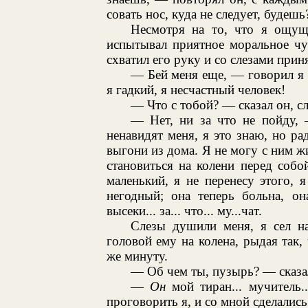
совать нос, куда не следует, будеш
Несмотря на то, что я ощущ
испытывал приятное моральное чу
схватил его руку и со слезами прин
— Бей меня еще, — говорил я с
я гадкий, я несчастный человек!
— Что с тобой? — сказал он, сл
— Нет, ни за что не пойду, 
ненавидят меня, я это знаю, но р
выгони из дома. Я не могу с ним ж
становиться на колени перед собо
маленький, я не перенесу этого, 
негодный; она теперь больна, она
высеки... за... что... му...чат.
Слезы душили меня, я сел на
головой ему на колена, рыдая так,
же минуту.
— Об чем ты, пузырь? — сказал
—
Он
мой тиран... мучитель.
проговорить я, и со мной сделались