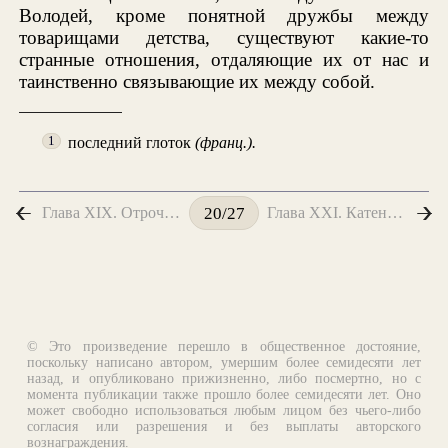
Володей, кроме понятной дружбы между
товарищами детства, существуют какие-то
странные отношения, отдаляющие их от нас и
таинственно связывающие их между собой.
последний глоток
(франц.).
1
Глава XIX. Отрочество
Глава XXI. Катенька и Любочка
20/27
© Это произведение перешло в общественное достояние,
поскольку написано автором, умершим более семидесяти лет
назад, и опубликовано прижизненно, либо посмертно, но с
момента публикации также прошло более семидесяти лет. Оно
может свободно использоваться любым лицом без чьего-либо
согласия или разрешения и без выплаты авторского
вознаграждения.