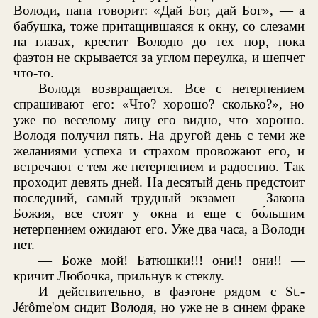
Володи, папа говорит: «Дай Бог, дай Бог», — а
бабушка, тоже притащившаяся к окну, со слезами
на глазах, крестит Володю до тех пор, пока
фаэтон не скрывается за углом переулка, и шепчет
что-то.
Володя возвращается. Все с нетерпением
спрашивают его: «Что? хорошо? сколько?», но
уже по веселому лицу его видно, что хорошо.
Володя получил пять. На другой день с теми же
желаниями успеха и страхом провожают его, и
встречают с тем же нетерпением и радостию. Так
проходит девять дней. На десятый день предстоит
последний, самый трудный экзамен — Закона
Божия, все стоят у окна и еще с бо́льшим
нетерпением ожидают его. Уже два часа, а Володи
нет.
— Боже мой! Батюшки!!! они!! они!! —
кричит Любочка, прильнув к стеклу.
И действительно, в фаэтоне рядом с St.-
Jérôme'ом сидит Володя, но уже не в синем фраке