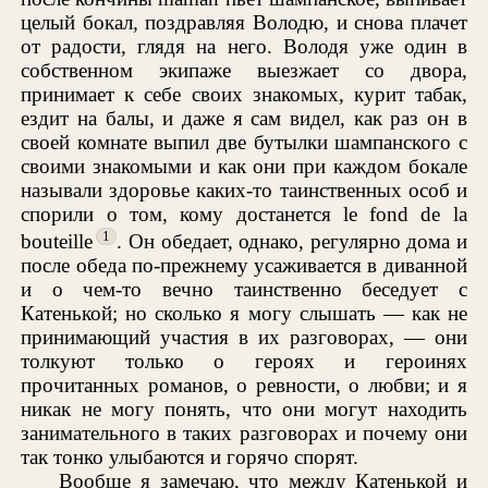
целый бокал, поздравляя Володю, и снова плачет
от радости, глядя на него. Володя уже один в
собственном экипаже выезжает со двора,
принимает к себе своих знакомых, курит табак,
ездит на балы, и даже я сам видел, как раз он в
своей комнате выпил две бутылки шампанского с
своими знакомыми и как они при каждом бокале
называли здоровье каких-то таинственных особ и
спорили о том, кому достанется le fond de la
1
bouteille
. Он обедает, однако, регулярно дома и
после обеда по-прежнему усаживается в диванной
и о чем-то вечно таинственно беседует с
Катенькой; но сколько я могу слышать — как не
принимающий участия в их разговорах, — они
толкуют только о героях и героинях
прочитанных романов, о ревности, о любви; и я
никак не могу понять, что они могут находить
занимательного в таких разговорах и почему они
так тонко улыбаются и горячо спорят.
Вообще я замечаю, что между Катенькой и