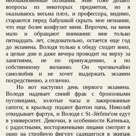
необыкновенные познания. Мне тоже делают
вопросы из некоторых предметов, но я
оказываюсь весьма плох, и профессора, видимо,
стараются перед бабушкой скрыть мое незнание,
что еще более конфузит меня. Впрочем, на меня
мало и обращают внимания: мне только
пятнадцать лет, следовательно, остается еще год
до экзамена. Володя только к обеду сходит вниз,
а целые дни и даже вечера проводит на верху за
занятиями, не по принуждению, а по
собственному желанию. Он чрезвычайно
самолюбив и не хочет выдержать экзамен
посредственно, а отлично.
Но вот наступил день первого экзамена.
Володя надевает синий фрак с бронзовыми
пуговицами, золотые часы и лакированные
сапоги; к крыльцу подают фаэтон папа, Николай
откидывает фартук, и Володя с St.-Jérôme'ом едут
в университет. Девочки, в особенности Катенька,
с радостными, восторженными лицами смотрят в
окно на стройную фигуру садящегося в экипаж