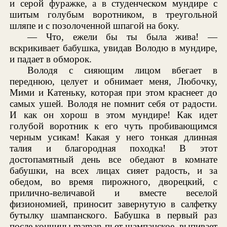
и серой фуражке, а в студенческом мундире с
шитым голубым воротником, в треугольной
шляпе и с позолоченной шпагой на боку.
— Что, ежели бы ты была жива! —
вскрикивает бабушка, увидав Володю в мундире,
и падает в обморок.
Володя с сияющим лицом вбегает в
переднюю, целует и обнимает меня, Любочку,
Мими и Катеньку, которая при этом краснеет до
самых ушей. Володя не помнит себя от радости.
И как он хорош в этом мундире! Как идет
голубой воротник к его чуть пробивающимся
черным усикам! Какая у него тонкая длинная
талия и благородная походка! В этот
достопамятный день все обедают в комнате
бабушки, на всех лицах сияет радость, и за
обедом, во время пирожного, дворецкий, с
прилично-величавой и вместе веселой
физиономией, приносит завернутую в салфетку
бутылку шампанского. Бабушка в первый раз
после кончины maman пьет шампанское, выпивает