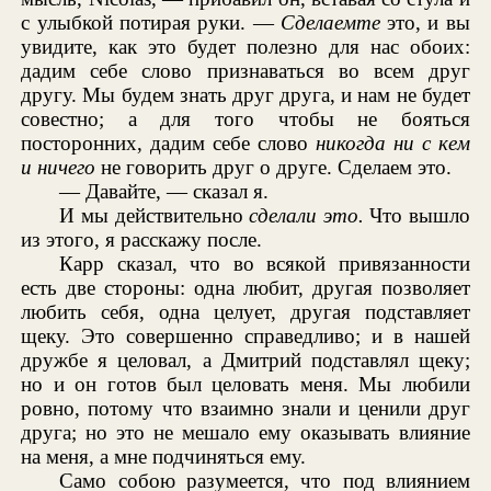
с улыбкой потирая руки. —
Сделаемте
это, и вы
увидите, как это будет полезно для нас обоих:
дадим себе слово признаваться во всем друг
другу. Мы будем знать друг друга, и нам не будет
совестно; а для того чтобы не бояться
посторонних, дадим себе слово
никогда ни с кем
и ничего
не говорить друг о друге. Сделаем это.
— Давайте, — сказал я.
И мы действительно
сделали это.
Что вышло
из этого, я расскажу после.
Карр сказал, что во всякой привязанности
есть две стороны: одна любит, другая позволяет
любить себя, одна целует, другая подставляет
щеку. Это совершенно справедливо; и в нашей
дружбе я целовал, а Дмитрий подставлял щеку;
но и он готов был целовать меня. Мы любили
ровно, потому что взаимно знали и ценили друг
друга; но это не мешало ему оказывать влияние
на меня, а мне подчиняться ему.
Само собою разумеется, что под влиянием