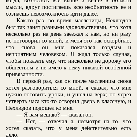
когда, возносясь все выше и выше в области
мысли, вдруг постигаешь всю необъятность ее и
сознаешь невозможность идти далее.
Как-то раз, во время масленицы, Нехлюдов
был так занят разными удовольствиями, что хотя
несколько раз на день заезжал к нам, но ни разу
не поговорил со мной, и меня это так оскорбило,
что снова он мне показался гордым и
неприятным человеком. Я ждал только случая,
чтобы показать ему, что нисколько не дорожу его
обществом и не имею к нему никакой особенной
привязанности.
В первый раз, как он после масленицы снова
хотел разговориться со мной, я сказал, что мне
нужно готовить уроки, и ушел на верх; но через
четверть часа кто-то отворил дверь в классную, и
Нехлюдов подошел ко мне.
— Я вам мешаю? — сказал он.
— Нет, — отвечал я, несмотря на то, что
хотел сказать, что у меня действительно есть
дело.