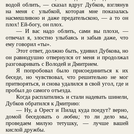
водой облить, — сказал вдруг Дубков, взглянув
на меня с улыбкой, которая мне показалась
насмешливою и даже предательскою, — а то он
плох! Ей-богу, он плох.
— И вас надо облить, сами вы плохи, —
отвечал я, злостно улыбаясь и забыв даже, что
ему говорил «ты».
Этот ответ, должно быть, удивил Дубкова, но
он равнодушно отвернулся от меня и продолжал
разговаривать с Володей и Дмитрием.
Я попробовал было присоединиться к их
беседе, но чувствовал, что решительно не мог
притворяться, и снова удалился в свой угол, где и
пробыл до самого отъезда.
Когда расплатились и стали надевать шинели,
Дубков обратился к Дмитрию:
— Ну, а Орест и Пилад куда поедут? верно,
домой беседовать о
любви;
то ли дело мы,
проведаем милую тетушку, — лучше вашей
кислой дружбы.