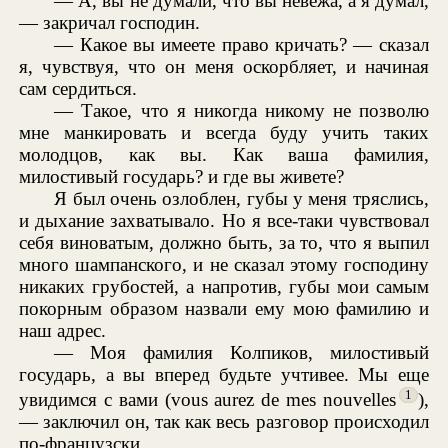
— А, вы не думали, что вы невежа, а я думал,
— закричал господин.
— Какое вы имеете право кричать? — сказал
я, чувствуя, что он меня оскорбляет, и начиная
сам сердиться.
— Такое, что я никогда никому не позволю
мне манкировать и всегда буду учить таких
молодцов, как вы. Как ваша фамилия,
милостивый государь? и где вы живете?
Я был очень озлоблен, губы у меня тряслись,
и дыхание захватывало. Но я все-таки чувствовал
себя виноватым, должно быть, за то, что я выпил
много шампанского, и не сказал этому господину
никаких грубостей, а напротив, губы мои самым
покорным образом назвали ему мою фамилию и
наш адрес.
— Моя фамилия Колпиков, милостивый
государь, а вы вперед будьте учтивее. Мы еще
1
увидимся с вами (vous aurez de mes nouvelles
),
— заключил он, так как весь разговор происходил
по-французски.