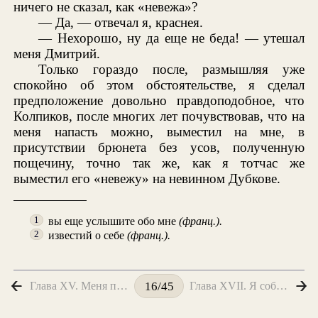
ничего не сказал, как «невежа»?
— Да, — отвечал я, краснея.
— Нехорошо, ну да еще не беда! — утешал
меня Дмитрий.
Только гораздо после, размышляя уже
спокойно об этом обстоятельстве, я сделал
предположение довольно правдоподобное, что
Колпиков, после многих лет почувствовав, что на
меня напасть можно, выместил на мне, в
присутствии брюнета без усов, полученную
пощечину, точно так же, как я тотчас же
выместил его «невежу» на невинном Дубкове.
вы еще услышите обо мне
(франц.).
1
известий о себе
(франц.).
2
Глава XV. Меня поздравляют
Глава XVII. Я собираюсь делать визиты
16/45