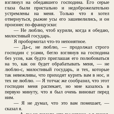
взглянул на обедавшего господина. Его серые
глаза были пристально и недоброжелательно
устремлены на меня. Только что я хотел
отвернуться, рыжие усы его зашевелились, и он
произнес по-французски:
— Не люблю, чтоб курили, когда я обедаю,
милостивый государь.
Я пробормотал что-то непонятное.
— Да-с, не люблю, — продолжал строго
господин с усами, бегло взглянув на господина
без усов, как будто приглашая его полюбоваться
на то, как он будет обрабатывать меня, — не
люблю-с, милостивый государь, и тех, которые
так невежливы, что приходят курить вам в нос, и
тех не люблю. — Я тотчас же сообразил, что этот
господин меня распекает, но мне казалось в
первую минуту, что я был очень виноват перед
ним.
— Я не думал, что это вам помешает, —
сказал я.