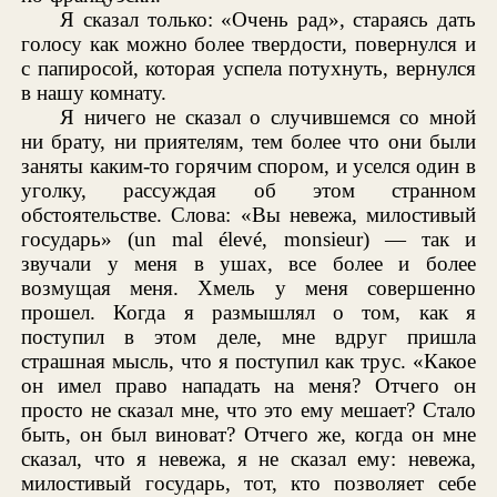
Я сказал только: «Очень рад», стараясь дать
голосу как можно более твердости, повернулся и
с папиросой, которая успела потухнуть, вернулся
в нашу комнату.
Я ничего не сказал о случившемся со мной
ни брату, ни приятелям, тем более что они были
заняты каким-то горячим спором, и уселся один в
уголку, рассуждая об этом странном
обстоятельстве. Слова: «Вы невежа, милостивый
государь» (un mal élevé, monsieur) — так и
звучали у меня в ушах, все более и более
возмущая меня. Хмель у меня совершенно
прошел. Когда я размышлял о том, как я
поступил в этом деле, мне вдруг пришла
страшная мысль, что я поступил как трус. «Какое
он имел право нападать на меня? Отчего он
просто не сказал мне, что это ему мешает? Стало
быть, он был виноват? Отчего же, когда он мне
сказал, что я невежа, я не сказал ему: невежа,
милостивый государь, тот, кто позволяет себе