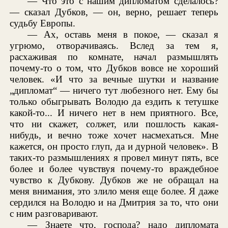
— Что это с нашим дипломатом сделалось?
— сказал Дубков, — он, верно, решает теперь
судьбу Европы.
— Ах, оставь меня в покое, — сказал я
угрюмо, отворачиваясь. Вслед за тем я,
расхаживая по комнате, начал размышлять
почему-то о том, что Дубков вовсе не хороший
человек. «И что за вечные шутки и название
„дипломат“ — ничего тут любезного нет. Ему бы
только обыгрывать Володю да ездить к тетушке
какой-то... И ничего нет в нем приятного. Все,
что ни скажет, солжет, или пошлость какая-
нибудь, и вечно тоже хочет насмехаться. Мне
кажется, он просто глуп, да и дурной человек». В
таких-то размышлениях я провел минут пять, все
более и более чувствуя почему-то враждебное
чувство к Дубкову. Дубков же не обращал на
меня внимания, это злило меня еще более. Я даже
сердился на Володю и на Дмитрия за то, что они
с ним разговаривают.
— Знаете что, господа? надо дипломата