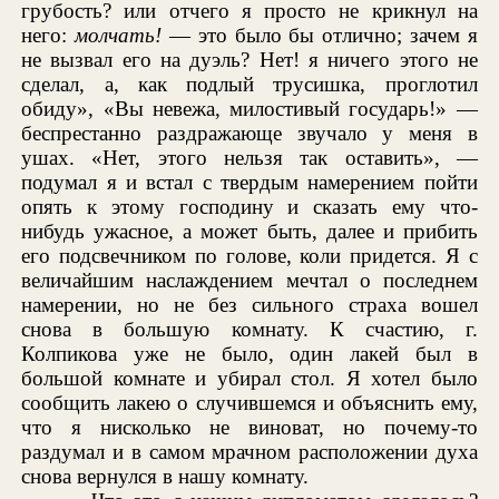
грубость? или отчего я просто не крикнул на
него:
молчать!
— это было бы отлично; зачем я
не вызвал его на дуэль? Нет! я ничего этого не
сделал, а, как подлый трусишка, проглотил
обиду», «Вы невежа, милостивый государь!» —
беспрестанно раздражающе звучало у меня в
ушах. «Нет, этого нельзя так оставить», —
подумал я и встал с твердым намерением пойти
опять к этому господину и сказать ему что-
нибудь ужасное, а может быть, далее и прибить
его подсвечником по голове, коли придется. Я с
величайшим наслаждением мечтал о последнем
намерении, но не без сильного страха вошел
снова в большую комнату. К счастию, г.
Колпикова уже не было, один лакей был в
большой комнате и убирал стол. Я хотел было
сообщить лакею о случившемся и объяснить ему,
что я нисколько не виноват, но почему-то
раздумал и в самом мрачном расположении духа
снова вернулся в нашу комнату.