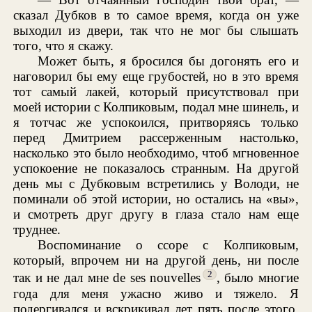
сказал Дубков в то самое время, когда он уже
выходил из двери, так что не мог бы слышать
того, что я скажу.
Может быть, я бросился бы догонять его и
наговорил бы ему еще грубостей, но в это время
тот самый лакей, который присутствовал при
моей истории с Колпиковым, подал мне шинель, и
я тотчас же успокоился, притворяясь только
перед Дмитрием рассерженным настолько,
насколько это было необходимо, чтоб мгновенное
успокоение не показалось странным. На другой
день мы с Дубковым встретились у Володи, не
поминали об этой истории, но остались на «вы»,
и смотреть друг другу в глаза стало нам еще
труднее.
Воспоминание о ссоре с Колпиковым,
который, впрочем ни на другой день, ни после
2
так и не дал мне de ses nouvelles
, было многие
года для меня ужасно живо и тяжело. Я
подергивался и вскрикивал лет пять после этого,