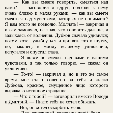
— Как вы смеете говорить, смеяться над
нами? — заговорил я вдруг, подходя к нему
очень близко и махая руками, — как вы смеете
смеяться над чувствами, которых не понимаете?
Я вам этого не позволю. Молчать! — закричал я
и сам замолчал, не зная, что говорить дальше, и
задыхаясь от волнения. Дубков сначала удивился;
потом хотел улыбнуться и принять это в шутку,
но, наконец, к моему великому удивлению,
испугался и опустил глаза.
— Я вовсе не смеюсь над вами и вашими
чувствами, я так только говорю, — сказал он
уклончиво.
— То-то! — закричал я, но в это же самое
время мне стало совестно за себя и жалко
Дубкова, красное, смущенное лицо которого
выражало истинное страдание.
— Что с тобой? — заговорили вместе Володя
и Дмитрий. — Никто тебя не хотел обижать.
— Нет, он хотел оскорбить меня.
— Вот отчаянный господин твой брат, —