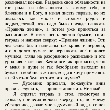
разлиневал кое-как. Разделив свои обязанности на
три рода: на обязанности к самому себе, к
ближним и к Богу, я начал писать первые, но их
оказалось так много и столько родов и
подразделений, что надо было прежде написать
«Правила жизни», а потом уже приняться за
расписание. Я взял шесть листов бумаги, сшил
тетрадь и написал сверху: «Правила жизни». Эти
два слова были написаны так криво и неровно,
что я долго думал: не переписать ли? и долго
мучился, глядя на разорванное расписание и это
уродливое заглавие. Зачем все так прекрасно, ясно
у меня в душе и так безобразно выходит на
бумаге и вообще в жизни, когда я хочу применять
к ней что-нибудь из того, что думаю?..
— Духовник приехали, пожалуйте вниз
правила слушать, — пришел доложить Николай.
Я спрятал тетрадь в стол, посмотрел в
зеркало, причесал волосы кверху, что, по моему
убеждению, давало мне задумчивый вид, и сошел