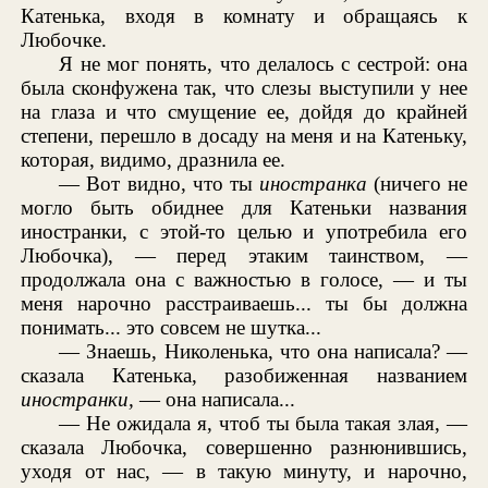
Катенька, входя в комнату и обращаясь к
Любочке.
Я не мог понять, что делалось с сестрой: она
была сконфужена так, что слезы выступили у нее
на глаза и что смущение ее, дойдя до крайней
степени, перешло в досаду на меня и на Катеньку,
которая, видимо, дразнила ее.
— Вот видно, что ты
иностранка
(ничего не
могло быть обиднее для Катеньки названия
иностранки, с этой-то целью и употребила его
Любочка), — перед этаким таинством, —
продолжала она с важностью в голосе, — и ты
меня нарочно расстраиваешь... ты бы должна
понимать... это совсем не шутка...
— Знаешь, Николенька, что она написала? —
сказала Катенька, разобиженная названием
иностранки,
— она написала...
— Не ожидала я, чтоб ты была такая злая, —
сказала Любочка, совершенно разнюнившись,
уходя от нас, — в такую минуту, и нарочно,