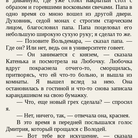
в диванную, где уже стоял накрытый стол с
образом и горевшими восковыми свечами. Папа в
одно время со мною вошел из другой двери.
Духовник, седой монах с строгим старческим
лицом, благословил папа. Папа поцеловал его
небольшую широкую сухую руку; я сделал то же.
— Позовите Вольдемара, — сказал папа. —
Где он? Или нет, ведь он в университете говеет.
— Он занимается с князем, — сказала
Катенька и посмотрела на Любочку. Любочка
вдруг покраснела отчего-то, сморщилась,
притворясь, что ей что-то больно, и вышла из
комнаты. Я вышел вслед за нею. Она
остановилась в гостиной и что-то снова записала
карандашиком на свою бумажку.
— Что, еще новый грех сделала? — спросил
я.
— Нет, ничего, так, — отвечала она, краснея.
В это время в передней послышался голос
Дмитрия, который прощался с Володей.
— Вот тебе все искушение, — сказала