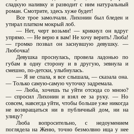
сладкую наливку и разводит с ним натуральный
роман. Смотрите, здесь хуже будет!
Все трое замолчали. Лихонин был бледен и
утирал платком мокрый лоб.
— Нет, черт возьми! — крикнул он вдруг
упрямо. — Не верю я вам! Не хочу верить! Люба!
— громко позвал он заснувшую девушку. —
Любочка!
Девушка проснулась, провела ладонью по
губам в одну сторону и в другую, зевнула и
смешно, по-детски, улыбнулась.
— Я не спала, я все слышала, — сказала она.
— Только самую-самую чуточку задремала.
— Люба, хочешь ты уйти отсюда со мною?
— спросил Лихонин и взял ее за руку. — Но
совсем, навсегда уйти, чтобы больше уже никогда
не возвращаться ни в публичный дом, ни на
улицу?
Люба вопросительно, с недоумением
поглядела на Женю, точно безмолвно ища у нее