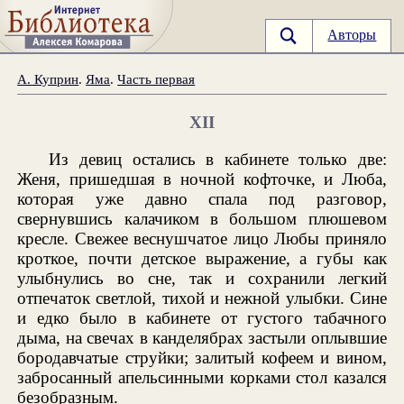
Авторы
А. Куприн
.
Яма
.
Часть первая
XII
Из девиц остались в кабинете только две:
Женя, пришедшая в ночной кофточке, и Люба,
которая уже давно спала под разговор,
свернувшись калачиком в большом плюшевом
кресле. Свежее веснушчатое лицо Любы приняло
кроткое, почти детское выражение, а губы как
улыбнулись во сне, так и сохранили легкий
отпечаток светлой, тихой и нежной улыбки. Сине
и едко было в кабинете от густого табачного
дыма, на свечах в канделябрах застыли оплывшие
бородавчатые струйки; залитый кофеем и вином,
забросанный апельсинными корками стол казался
безобразным.