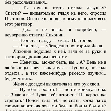
без расхолаживания...
— Ты хочешь взять отсюда девушку?
Спасти? — внимательно глядя на него, спросил
Платонов. Он теперь понял, к чему клонился весь
этот разговор.
— Да... я не знаю... я попробую, —
неуверенно ответил Лихонин.
— Вернется назад, — сказал Платонов.
— Вернется, — убежденно повторила Женя.
Лихонин подошел к ней, взял ее за руки и
заговорил дрожащим шепотом:
— Женечка... может быть, вы... А? Ведь не в
любовницы зову... как друга... Пустяки, полгода
отдыха... а там какое-нибудь ремесло изучим...
будем читать...
Женя с досадой выхватила из его рук свои.
— Ну тебя в болото! — почти крикнула она.
— Знаю я вас! Чулки тебе штопать? На керосинке
стряпать? Ночей из-за тебя не спать, когда ты со
своими коротковолосыми будешь болты болтать?