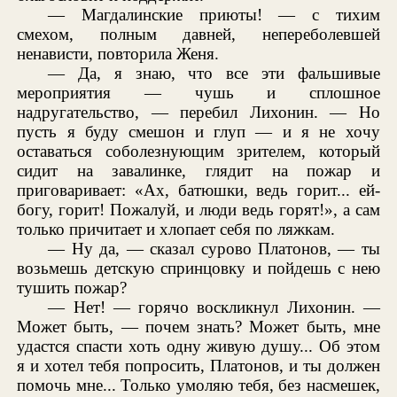
— Магдалинские приюты! — с тихим
смехом, полным давней, непереболевшей
ненависти, повторила Женя.
— Да, я знаю, что все эти фальшивые
мероприятия — чушь и сплошное
надругательство, — перебил Лихонин. — Но
пусть я буду смешон и глуп — и я не хочу
оставаться соболезнующим зрителем, который
сидит на завалинке, глядит на пожар и
приговаривает: «Ах, батюшки, ведь горит... ей-
богу, горит! Пожалуй, и люди ведь горят!», а сам
только причитает и хлопает себя по ляжкам.
— Ну да, — сказал сурово Платонов, — ты
возьмешь детскую спринцовку и пойдешь с нею
тушить пожар?
— Нет! — горячо воскликнул Лихонин. —
Может быть, — почем знать? Может быть, мне
удастся спасти хоть одну живую душу... Об этом
я и хотел тебя попросить, Платонов, и ты должен
помочь мне... Только умоляю тебя, без насмешек,