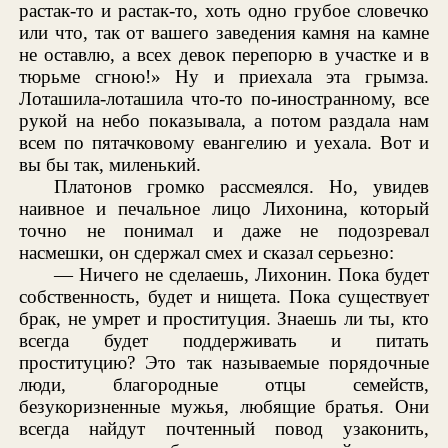
растак-то и растак-то, хоть одно грубое словечко
или что, так от вашего заведения камня на камне
не оставлю, а всех девок перепорю в участке и в
тюрьме сгною!» Ну и приехала эта грымза.
Лоташила-лоташила что-то по-иностранному, все
рукой на небо показывала, а потом раздала нам
всем по пятачковому евангелию и уехала. Вот и
вы бы так, миленький.
Платонов громко рассмеялся. Но, увидев
наивное и печальное лицо Лихонина, который
точно не понимал и даже не подозревал
насмешки, он сдержал смех и сказал серьезно:
— Ничего не сделаешь, Лихонин. Пока будет
собственность, будет и нищета. Пока существует
брак, не умрет и проституция. Знаешь ли ты, кто
всегда будет поддерживать и питать
проституцию? Это так называемые порядочные
люди, благородные отцы семейств,
безукоризненные мужья, любящие братья. Они
всегда найдут почтенный повод узаконить,