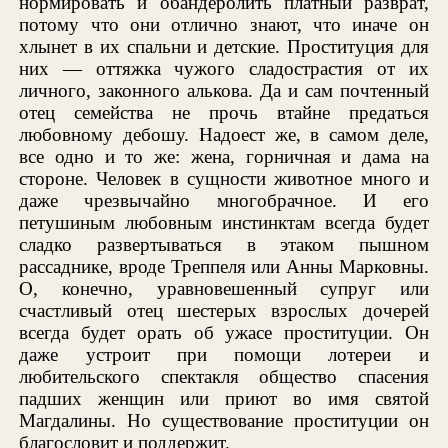
нормировать и обандеролить платный разврат,
потому что они отлично знают, что иначе он
хлынет в их спальни и детские. Проституция для
них — оттяжка чужого сладострастия от их
личного, законного алькова. Да и сам почтенный
отец семейства не прочь втайне предаться
любовному дебошу. Надоест же, в самом деле,
все одно и то же: жена, горничная и дама на
стороне. Человек в сущности животное много и
даже чрезвычайно многобрачное. И его
петушиным любовным инстинктам всегда будет
сладко развертываться в этаком пышном
рассаднике, вроде Треппеля или Анны Марковны.
О, конечно, уравновешенный супруг или
счастливый отец шестерых взрослых дочерей
всегда будет орать об ужасе проституции. Он
даже устроит при помощи лотереи и
любительского спектакля общество спасения
падших женщин или приют во имя святой
Магдалины. Но существование проституции он
благословит и поддержит.