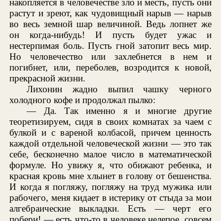
накопляется в человечестве зло и месть, пусть они
растут и зреют, как чудовищный нарыв — нарыв
во весь земной шар величиной. Ведь лопнет же
он когда-нибудь! И пусть будет ужас и
нестерпимая боль. Пусть гной затопит весь мир.
Но человечество или захлебнется в нем и
погибнет, или, переболев, возродится к новой,
прекрасной жизни.
Лихонин жадно выпил чашку черного
холодного кофе и продолжал пылко:
— Да. Так именно я и многие другие
теоретизируем, сидя в своих комнатах за чаем с
булкой и с вареной колбасой, причем ценность
каждой отдельной человеческой жизни — это так
себе, бесконечно малое число в математической
формуле. Но увижу я, что обижают ребенка, и
красная кровь мне хлынет в голову от бешенства.
И когда я погляжу, погляжу на труд мужика или
рабочего, меня кидает в истерику от стыда за мои
алгебраические выкладки. Есть — черт его
побери! — есть что-то в человеке нелепое, совсем