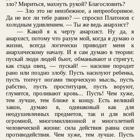
зло? Мириться, махнуть рукой? Благословить?
— Зло это не неизбежное, а непреоборимое.
Да не все ли тебе равно? — спросил Платонов с
холодным удивлением. — Ты же ведь анархист?
— Какой я к черту анархист. Ну да, я
анархист, потому что разум мой, когда я думаю о
жизни, всегда логически приводит меня к
анархическому началу. И я сам думаю в теории:
пускай люди людей бьют, обманывают и стригут,
как стада овец, — пускай! — насилие породит
рано или поздно злобу. Пусть насилуют ребенка,
пусть топчут ногами творческую мысль, пусть
рабство, пусть проституция, пусть воруют,
глумятся, проливают кровь... Пусть! Чем хуже,
тем лучше, тем ближе к концу. Есть великий
закон, думаю я, одинаковый как для
неодушевленных предметов, так и для всей
огромной, многомиллионной и многолетней
человеческой жизни: сила действия равна силе
противодействия. Чем хуже, тем лучше. Пусть