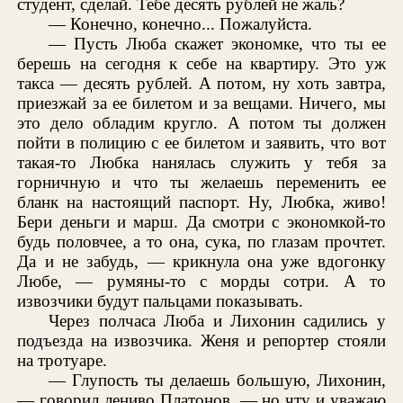
студент, сделай. Тебе десять рублей не жаль?
— Конечно, конечно... Пожалуйста.
— Пусть Люба скажет экономке, что ты ее
берешь на сегодня к себе на квартиру. Это уж
такса — десять рублей. А потом, ну хоть завтра,
приезжай за ее билетом и за вещами. Ничего, мы
это дело обладим кругло. А потом ты должен
пойти в полицию с ее билетом и заявить, что вот
такая-то Любка нанялась служить у тебя за
горничную и что ты желаешь переменить ее
бланк на настоящий паспорт. Ну, Любка, живо!
Бери деньги и марш. Да смотри с экономкой-то
будь половчее, а то она, сука, по глазам прочтет.
Да и не забудь, — крикнула она уже вдогонку
Любе, — румяны-то с морды сотри. А то
извозчики будут пальцами показывать.
Через полчаса Люба и Лихонин садились у
подъезда на извозчика. Женя и репортер стояли
на тротуаре.
— Глупость ты делаешь большую, Лихонин,
— говорил лениво Платонов, — но чту и уважаю