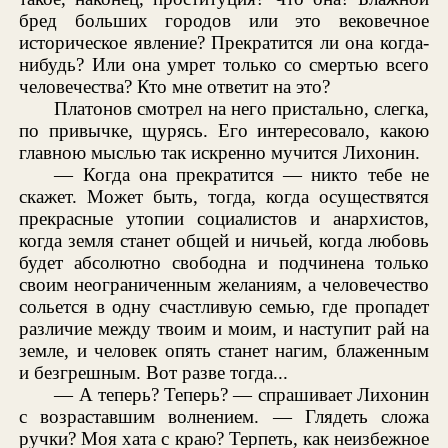
бред больших городов или это вековечное
историческое явление? Прекратится ли она когда-
нибудь? Или она умрет только со смертью всего
человечества? Кто мне ответит на это?
Платонов смотрел на него пристально, слегка,
по привычке, щурясь. Его интересовало, какою
главною мыслью так искренно мучится Лихонин.
— Когда она прекратится — никто тебе не
скажет. Может быть, тогда, когда осуществятся
прекрасные утопии социалистов и анархистов,
когда земля станет общей и ничьей, когда любовь
будет абсолютно свободна и подчинена только
своим неограниченным желаниям, а человечество
сольется в одну счастливую семью, где пропадет
различие между твоим и моим, и наступит рай на
земле, и человек опять станет нагим, блаженным
и безгрешным. Вот разве тогда...
— А теперь? Теперь? — спрашивает Лихонин
с возраставшим волнением. — Глядеть сложа
ручки? Моя хата с краю? Терпеть, как неизбежное