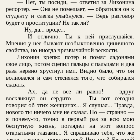
— Нет, ты посиди, — ответил за Лихонина
репортер. — Она не помешает, — обратился он к
студенту и слегка улыбнулся. — Ведь разговор
будет о проституции? Не так ли?
— Ну, да... вроде...
— И отлично. Ты к ней прислушайся.
Мнения у нее бывают необыкновенно циничного
свойства, но иногда чрезвычайной вескости.
Лихонин крепко потер и помял ладонями
свое лицо, потом сцепил пальцы с пальцами и два
раза нервно хрустнул ими. Видно было, что он
волновался и сам стеснялся того, что собирался
сказать.
— Ах, да не все ли равно! — вдруг
воскликнул он сердито. — Ты вот сегодня
говорил об этих женщинах... Я слушал... Правда,
нового ты ничего мне не сказал. Но — странно —
я почему-то, точно в первый раз за всю мою
беспутную жизнь, поглядел на этот вопрос
открытыми глазами... Я спрашиваю тебя, что же
такое, наконец, проституция? Что она? Блажной