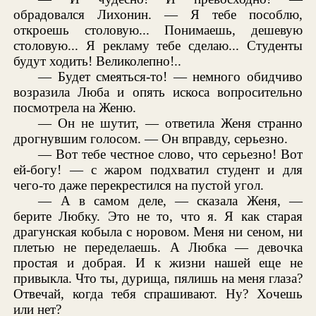
обрадовался Лихонин. — Я тебе пособлю,
откроешь столовую... Понимаешь, дешевую
столовую... Я рекламу тебе сделаю... Студенты
будут ходить! Великолепно!..
— Будет смеяться-то! — немного обидчиво
возразила Люба и опять искоса вопросительно
посмотрела на Женю.
— Он не шутит, — ответила Женя странно
дрогнувшим голосом. — Он вправду, серьезно.
— Вот тебе честное слово, что серьезно! Вот
ей-богу! — с жаром подхватил студент и для
чего-то даже перекрестился на пустой угол.
— А в самом деле, — сказала Женя, —
берите Любку. Это не то, что я. Я как старая
драгунская кобыла с норовом. Меня ни сеном, ни
плетью не переделаешь. А Любка — девочка
простая и добрая. И к жизни нашей еще не
привыкла. Что ты, дурища, пялишь на меня глаза?
Отвечай, когда тебя спрашивают. Ну? Хочешь
или нет?