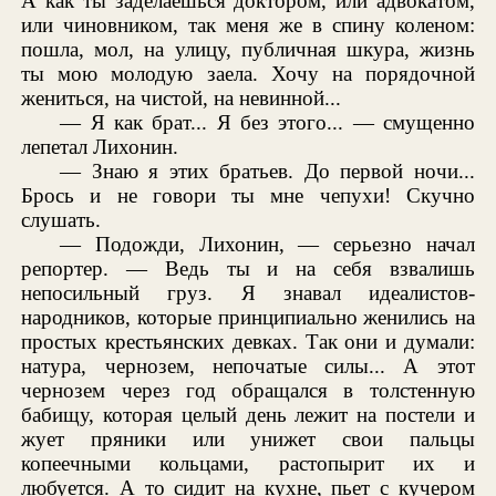
А как ты заделаешься доктором, или адвокатом,
или чиновником, так меня же в спину коленом:
пошла, мол, на улицу, публичная шкура, жизнь
ты мою молодую заела. Хочу на порядочной
жениться, на чистой, на невинной...
— Я как брат... Я без этого... — смущенно
лепетал Лихонин.
— Знаю я этих братьев. До первой ночи...
Брось и не говори ты мне чепухи! Скучно
слушать.
— Подожди, Лихонин, — серьезно начал
репортер. — Ведь ты и на себя взвалишь
непосильный груз. Я знавал идеалистов-
народников, которые принципиально женились на
простых крестьянских девках. Так они и думали:
натура, чернозем, непочатые силы... А этот
чернозем через год обращался в толстенную
бабищу, которая целый день лежит на постели и
жует пряники или унижет свои пальцы
копеечными кольцами, растопырит их и
любуется. А то сидит на кухне, пьет с кучером