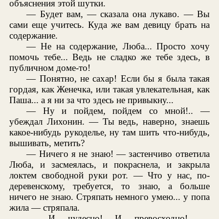
объяснения этой шутки.
— Будет вам, — сказала она лукаво. — Вы
сами еще учитесь. Куда же вам девицу брать на
содержание.
— Не на содержание, Люба... Просто хочу
помочь тебе... Ведь не сладко же тебе здесь, в
публичном доме-то!
— Понятно, не сахар! Если бы я была такая
гордая, как Женечка, или такая увлекательная, как
Паша... а я ни за что здесь не привыкну...
— Ну и пойдем, пойдем со мной!.. —
убеждал Лихонин. — Ты ведь, наверно, знаешь
какое-нибудь рукоделье, ну там шить что-нибудь,
вышивать, метить?
— Ничего я не знаю! — застенчиво ответила
Люба, и засмеялась, и покраснела, и закрыла
локтем свободной руки рот. — Что у нас, по-
деревенскому, требуется, то знаю, а больше
ничего не знаю. Стряпать немного умею... у попа
жила — стряпала.
— И чудесно! И превосходно! —