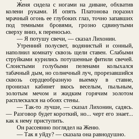
Женя сидела с ногами на диване, обхватив
колени руками. И опять Платонова поразил
мрачный огонь ее глубоких глаз, точно запавших
под темными бровями, грозно сдвинутыми
сверху вниз, к переносью.
— Я потушу свечи, — сказал Лихонин.
Утренний полусвет, водянистый и сонный,
наполнил комнату сквозь щели ставен. Слабыми
струйками курились потушенные фитили свечей.
Слоистыми голубыми пеленами колыхался
табачный дым, но солнечный луч, прорезавшийся
сквозь сердцеобразную выемку в ставне,
пронизал кабинет вкось веселым, пыльным,
золотым мечом и жидким горячим золотом
расплескался на обоях стены.
— Так-то лучше, — сказал Лихонин, садясь.
— Разговор будет короткий, но... черт его знает...
как к нему приступить.
Он рассеянно поглядел на Женю.
— Так я уйду? — сказала она равнодушно.