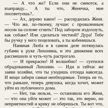
— А что же? Если они не смеются, а
взаправду... А ты что, Женечка, мне
посоветуешь?..
— Ах, дерево какое! — рассердилась Женя.
— Что же, по-твоему, лучше: с проваленным
носом на соломе сгнить? Под забором издохнуть,
как собаке? Или сделаться честной? Дура! Тебе
бы ручку у него поцеловать, а ты кобенишься.
Наивная Люба и в самом деле потянулась
губами к руке Лихонина, и это движение всех
рассмешило и чуть-чуть растрогало.
— И прекрасно! И волшебно! — суетился
обрадованный Лихонин. — Иди и сейчас же
заяви хозяйке, что ты уходишь отсюда навсегда.
И вещи забери самые необходимые. Теперь не то,
что раньше, теперь девушка, когда хочет, может
уйти из публичного дома.
— Нет, так нельзя, — остановила его Женя,
— что она уйти может — это так, это верно, но
неприятностей и крику не оберешься. Ты вот что,