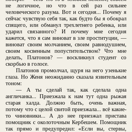
не логичное, но что в сей раз сильнее
человеческого разума. Вот и сегодня... Почему я
сейчас чувствую себя так, как будто бы я обокрал
спящего, или обманул трехлетнего ребенка, или
ударил связанного? И почему мне сегодня
кажется, что я сам виноват в зле проституции, —
виноват своим молчанием, своим равнодушием,
своим косвенным попустительством? Что мне
делать, Платонов? — воскликнул студент со
скорбью в голосе.
Платонов промолчал, щуря на него узенькие
глаза. Но Женя неожиданно сказала язвительным
тоном:
— А ты сделай так, как сделала одна
англичанка... Приезжала к нам тут одна рыжая
старая халда. Должно быть, очень важная,
потому что с целой свитой приезжала... всё какие-
то чиновники... А до нее приезжал пристава
помощник с околоточным Кербешем. Помощник
так прямо и предупредил: «Если вы, стервы,