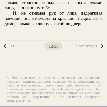
громко, страстно разрыдалась и закрыла руками
лицо, — я напишу тебе...
И, не отнимая рук от лица, вздрагивая
плечами, она взбежала на крыльцо и скрылась в
доме, громко захлопнув за собою дверь.
XI
Часть вторая
12/38
© Это произведение перешло в общественное достояние,
поскольку написано автором, умершим более семидесяти лет
назад, и опубликовано прижизненно, либо посмертно, но с
момента публикации также прошло более семидесяти лет. Оно
может свободно использоваться любым лицом без чьего-либо
согласия или разрешения и без выплаты авторского
вознаграждения.