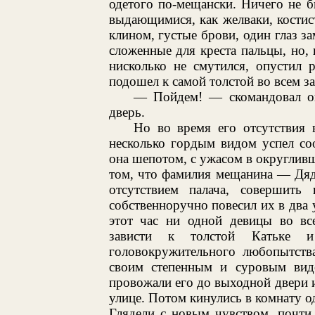
одетого по-мещански. Ничего не б
выдающимися, как желваки, костис
клином, густые брови, один глаз з
сложенные для креста пальцы, но, 
нисколько не смутился, опустил 
подошел к самой толстой во всем з
— Пойдем! — скомандовал он
дверь.
Но во время его отсутствия
несколько гордым видом успел со
она шепотом, с ужасом в округливши
том, что фамилия мещанина — Дяд
отсутствием палача, совершить
собственноручно повесил их в два
этот час ни одной девицы во все
зависти к толстой Катьке и
головокружительного любопытства
своим степенным и суровым вид
провожали его до выходной двери и
улице. Потом кинулись в комнату о
Глядели с новым чувством, почти 