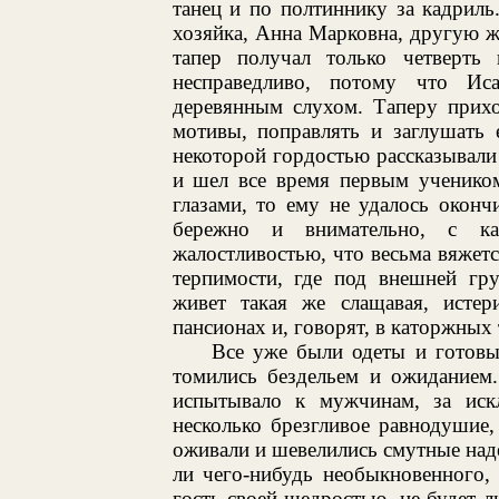
танец и по полтиннику за кадриль
хозяйка, Анна Марковна, другую 
тапер получал только четверть 
несправедливо, потому что Ис
деревянным слухом. Таперу прихо
мотивы, поправлять и заглушать
некоторой гордостью рассказывали 
и шел все время первым учеником
глазами, то ему не удалось оконч
бережно и внимательно, с ка
жалостливостью, что весьма вяжет
терпимости, где под внешней гр
живет такая же слащавая, истер
пансионах и, говорят, в каторжных
Все уже были одеты и готов
томились бездельем и ожиданием
испытывало к мужчинам, за иск
несколько брезгливое равнодушие
оживали и шевелились смутные наде
ли чего-нибудь необыкновенного,
гость своей щедростью, не будет л