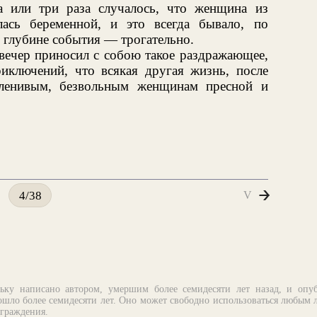
а или три раза случалось, что женщина из
ась беременной, и это всегда бывало, по
 глубине события — трогательно.
вечер приносил с собою такое раздражающее,
иключений, что всякая другая жизнь, после
 ленивым, безвольным женщинам пресной и
V
4/38
ьку написано автором, умершим более семидесяти лет назад, и опу
шло более семидесяти лет. Оно может свободно использоваться любым 
аграждения.