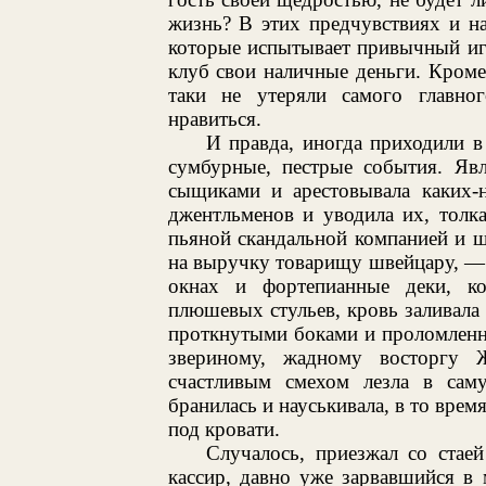
жизнь? В этих предчувствиях и н
которые испытывает привычный иг
клуб свои наличные деньги. Кроме 
таки не утеряли самого главно
нравиться.
И правда, иногда приходили 
сумбурные, пестрые события. Явл
сыщиками и арестовывала каких-
джентльменов и уводила их, толк
пьяной скандальной компанией и ш
на выручку товарищу швейцару, — д
окнах и фортепианные деки, к
плюшевых стульев, кровь заливала 
проткнутыми боками и проломленны
звериному, жадному восторгу 
счастливым смехом лезла в сам
бранилась и науськивала, в то врем
под кровати.
Случалось, приезжал со стае
кассир, давно уже зарвавшийся в 