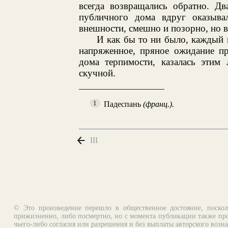
всегда возвращались обратно. Дв
публичного дома вдруг оказывал
внешности, смешно и позорно, но в
И как бы то ни было, каждый 
напряженное, пряное ожидание пр
дома терпимости, казалась этим
скучной.
Падеспань
(франц.).
1
III
© Это произведение перешло в общественное достояние, поскол
прижизненно, либо посмертно, но с момента публикации также про
чьего-либо согласия или разрешения и без выплаты авторского возн