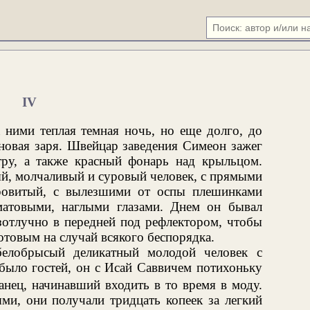
IV
а ними теплая темная ночь, но еще долго, до
иновая заря. Швейцар заведения Симеон зажег
ру, а также красный фонарь над крыльцом.
й, молчаливый и суровый человек, с прямыми
ровитый, с вылезшими от оспы плешинками
атовыми, наглыми глазами. Днем он бывал
езотлучно в передней под рефлектором, чтобы
готовым на случай всякого беспорядка.
елобрысый деликатный молодой человек с
 было гостей, он с Исай Саввичем потихоньку
нец, начинавший входить в то время в моду.
ями, они получали тридцать копеек за легкий