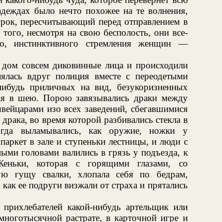
адеждах было нечто похожее на те волнения,
рок, пересчитывающий перед отправлением в
того, несмотря на свою бесполость, они все-
го, инстинктивного стремления женщин —
в дом совсем диковинные лица и происходили
ялась вдруг полиция вместе с переодетыми
нибудь приличных на вид, безукоризненных
ая в шею. Порою завязывались драки между
вейцарами изо всех заведений, сбегавшимися
рака, во время которой разбивались стекла в
огда выламывались, как оружие, ножки у
паркет в зале и ступеньки лестницы, и люди с
ми головами валились в грязь у подъезда, к
Женьки, которая с горящими глазами, со
ую гущу свалки, хлопала себя по бедрам,
я как ее подруги визжали от страха и прятались
й прихлебателей какой-нибудь артельщик или
многотысячной растрате, в карточной игре и