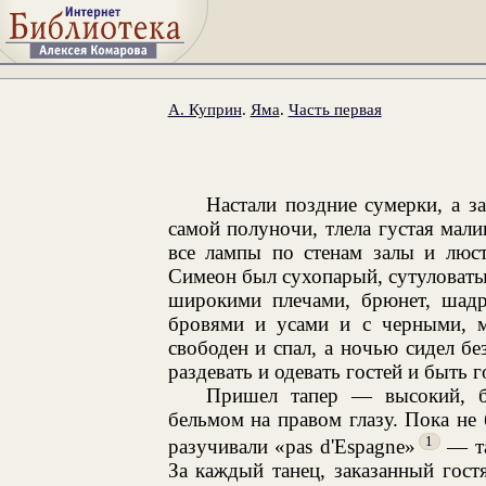
А. Куприн
.
Яма
.
Часть первая
Настали поздние сумерки, а з
самой полуночи, тлела густая мал
все лампы по стенам залы и люст
Симеон был сухопарый, сутуловаты
широкими плечами, брюнет, шад
бровями и усами и с черными, м
свободен и спал, а ночью сидел б
раздевать и одевать гостей и быть 
Пришел тапер — высокий, б
бельмом на правом глазу. Пока не
1
разучивали «pas d'Espagne»
— та
За каждый танец, заказанный гост