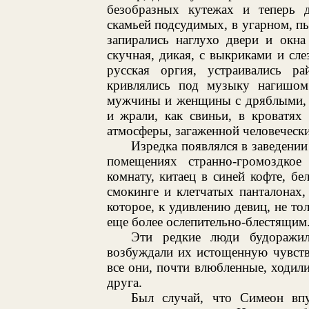
безобразных кутежах и теперь 
скамьей подсудимых, в угарном, пь
запирались наглухо двери и окна
скучная, дикая, с выкриками и сле
русская оргия, устраивались р
кривлялись под музыку нагишом 
мужчины и женщины с дряблыми, 
и жрали, как свиньи, в кроватях
атмосферы, загаженной человеческ
Изредка появлялся в заведени
помещениях странно-громоздкое
комнату, китаец в синей кофте, бе
смокинге и клетчатых панталонах,
которое, к удивлению девиц, не тол
еще более ослепительно-блестящим
Эти редкие люди будоражил
возбуждали их истощенную чувств
все они, почти влюбленные, ходили
друга.
Был случай, что Симеон впу