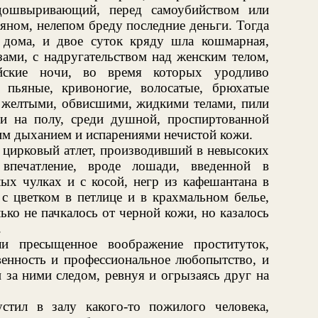
дошвыривающий, перед самоубийством или
яном, нелепом бреду последние деньги. Тогда
 дома, и двое суток кряду шла кошмарная,
зами, с надругательством над женским телом,
айские ночи, во время которых уродливо
пьяные, кривоногие, волосатые, брюхатые
желтыми, обвисшими, жидкими телами, пили
 и на полу, среди душной, проспиртованной
им дыханием и испарениями нечистой кожи.
и цирковый атлет, производивший в невысоких
 впечатление, вроде лошади, введенной в
лых чулках и с косой, негр из кафешантана в
 с цветком в петлице и в крахмальном белье,
ько не пачкалось от черной кожи, но казалось
.
и пресыщенное воображение проституток,
енность и профессиональное любопытство, и
 за ними следом, ревнуя и огрызаясь друг на
стил в залу какого-то пожилого человека,