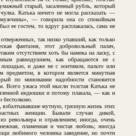
бумажный старый, засаленный рубль, который
 чулка. Катька ничего не могла рассказать —
 мужчины», — говорила она со спокойным
был ее гостем, то вдруг расплакалась, сама не
 отверженных, так низко упавший, как только
еская фантазия, этот добровольный палач,
таким отсутствием хоть бы намека на ласку, с
янным равнодушием, как обращаются не с
 лошадью, и даже не с зонтиком, пальто или
м предметом, в котором является минутная
орый по миновании надобности становится
. Всего ужаса этой мысли толстая Катька не
мленной индюшки и потому плакала, — как и
и бестолково.
, взбалтывавшие мутную, грязную жизнь этих
счастных женщин. Бывали случаи дикой,
из револьвера и отравлением; иногда, очень
 нежная, пламенная и чистая любовь; иногда
щи любимого человека заведение, но почти