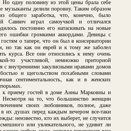
. Но одну половину из этой цены брала себе
же музыканты делили поровну. Таким образом
из общего заработка, что, конечно, было
ай Саввич играл самоучкой и отличался
дилось постоянно его натаскивать на новые
 его ошибки громкими аккордами. Девицы с
гостям о тапере, что он был в консерватории
, но так как он еврей и к тому же заболел
ить курса. Все они относились к нему очень
кой-то участливой, немножко приторной
ся с внутренними закулисными нравами домов
убостью и щегольством похабными словами
ичная сентиментальность, как и в женских
 тюрьмах.
ы к приему гостей в доме Анны Марковны и
. Несмотря на то, что большинство женщин
лючением своих любовников, полное, даже
, в их душах перед каждым вечером все-таки
жды: неизвестно, кто их выберет, не случится
 смешного или увлекательного, не удивит ли
и какого-нибудь чуда, которое перевернет всю