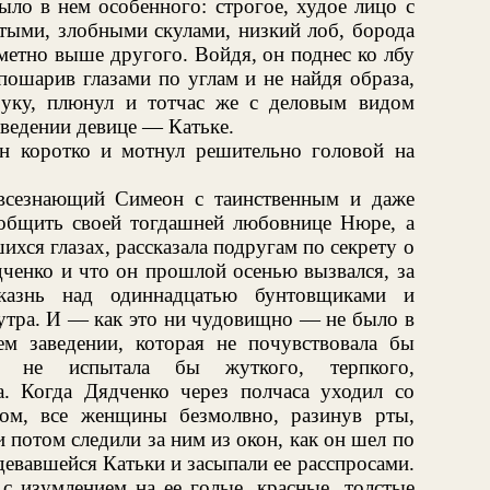
ыло в нем особенного: строгое, худое лицо с
тыми, злобными скулами, низкий лоб, борода
аметно выше другого. Войдя, он поднес ко лбу
пошарив глазами по углам и не найдя образа,
руку, плюнул и тотчас же с деловым видом
аведении девице — Катьке.
 коротко и мотнул решительно головой на
 всезнающий Симеон с таинственным и даже
общить своей тогдашней любовнице Нюре, а
хся глазах, рассказала подругам по секрету о
ченко и что он прошлой осенью вызвался, за
 казнь над одиннадцатью бунтовщиками и
 утра. И — как это ни чудовищно — не было в
м заведении, которая не почувствовала бы
 не испытала бы жуткого, терпкого,
. Когда Дядченко через полчаса уходил со
ом, все женщины безмолвно, разинув рты,
 потом следили за ним из окон, как он шел по
девавшейся Катьки и засыпали ее расспросами.
с изумлением на ее голые, красные, толстые