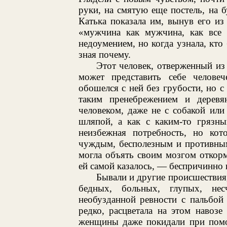
руки, на смятую еще постель, на 
Катька показала им, вынув его из
«мужчина как мужчина, как все
недоумением, но когда узнала, кто 
зная почему.
Этот человек, отверженный из
может представить себе человеч
обошелся с ней без грубости, но с 
таким пренебрежением и дерев
человеком, даже не с собакой или
шляпой, а как с каким-то грязны
неизбежная потребность, но кот
чуждым, бесполезным и противным
могла объять своим мозгом откор
ей самой казалось, — беспричинно 
Бывали и другие происшествия
бедных, больных, глупых, не
необузданной ревности с пальбой 
редко, расцветала на этом навозе
женщины даже покидали при помо