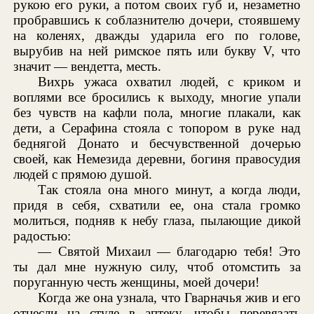
рукою его руки, а потом своих губ и, незаметно
пробравшись к соблазнителю дочери, стоявшему
на коленях, дважды ударила его по голове,
вырубив на ней римское пять или букву V, что
значит — вендетта, месть.
Вихрь ужаса охватил людей, с криком и
воплями все бросились к выходу, многие упали
без чувств на кафли пола, многие плакали, как
дети, а Серафина стояла с топором в руке над
беднягой Донато и бесчувственной дочерью
своей, как Немезида деревни, богиня правосудия
людей с прямою душой.
Так стояла она много минут, а когда люди,
придя в себя, схватили ее, она стала громко
молиться, подняв к небу глаза, пылающие дикой
радостью:
— Святой Михаил — благодарю тебя! Это
ты дал мне нужную силу, чтоб отомстить за
поруганную честь женщины, моей дочери!
Когда же она узнала, что Гварначья жив и его
отнесли на стуле в аптеку, чтобы перевязать