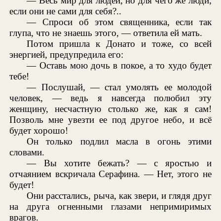
— Весь мир для людей, но для чего же люди,
если они не сами для себя?..
— Спроси об этом священника, если так
глупа, что не знаешь этого, — ответила ей мать.
Потом пришла к Донато и тоже, со всей
энергией, предупредила его:
— Оставь мою дочь в покое, а то худо будет
тебе!
— Послушай, — стал умолять ее молодой
человек, — ведь я навсегда полюбил эту
женщину, несчастную столько же, как я сам!
Позволь мне увезти ее под другое небо, и всё
будет хорошо!
Он только подлил масла в огонь этими
словами.
— Вы хотите бежать? — с яростью и
отчаянием вскричала Серафина. — Нет, этого не
будет!
Они расстались, рыча, как звери, и глядя друг
на друга огненными глазами непримиримых
врагов.