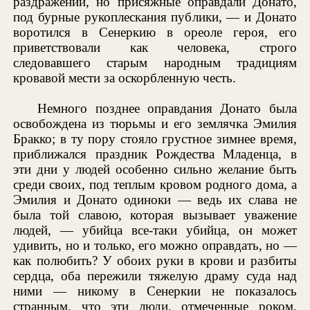
раздражении, но присяжные оправдали Донато,
под бурные рукоплескания публики, — и Донато
воротился в Сенеркию в ореоле героя, его
приветствовали как человека, строго
следовавшего старым народным традициям
кровавой мести за оскорбленную честь.
Немного позднее оправдания Донато была
освобождена из тюрьмы и его землячка Эмилия
Бракко; в ту пору стояло грустное зимнее время,
приближался праздник Рождества Младенца, в
эти дни у людей особенно сильно желание быть
среди своих, под теплым кровом родного дома, а
Эмилия и Донато одиноки — ведь их слава не
была той славою, которая вызывает уважение
людей, — убийца все-таки убийца, он может
удивить, но и только, его можно оправдать, но —
как полюбить? У обоих руки в крови и разбиты
сердца, оба пережили тяжелую драму суда над
ними — никому в Сенеркии не показалось
странным, что эти люди, отмеченные роком,