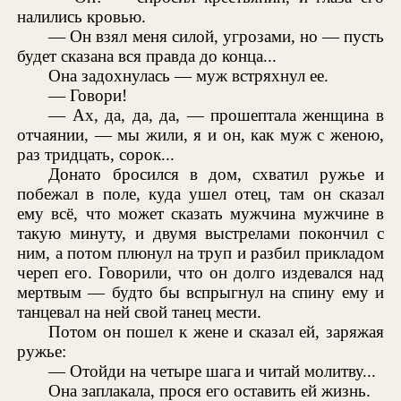
налились кровью.
— Он взял меня силой, угрозами, но — пусть
будет сказана вся правда до конца...
Она задохнулась — муж встряхнул ее.
— Говори!
— Ах, да, да, да, — прошептала женщина в
отчаянии, — мы жили, я и он, как муж с женою,
раз тридцать, сорок...
Донато бросился в дом, схватил ружье и
побежал в поле, куда ушел отец, там он сказал
ему всё, что может сказать мужчина мужчине в
такую минуту, и двумя выстрелами покончил с
ним, а потом плюнул на труп и разбил прикладом
череп его. Говорили, что он долго издевался над
мертвым — будто бы вспрыгнул на спину ему и
танцевал на ней свой танец мести.
Потом он пошел к жене и сказал ей, заряжая
ружье:
— Отойди на четыре шага и читай молитву...
Она заплакала, прося его оставить ей жизнь.