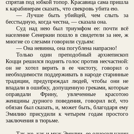
спрятав под юбкой топор. Красавица сама пришла
к карабинерам сказать, что свекровь убита ею.
— Лучше быть убийцей, чем слыть за
бесстыдную, когда честна, — сказала она.
Суд над нею был триумфом ее: почти всё
население Сенеркии пошло в свидетели за нее, ж
многие со слезами говорили судьям:
— Она невинна, она погублена напрасно!
Только один преподобный архиепископ
Коцци решился поднять голос против несчастной:
он не хотел верить в ее чистоту, говорил о
необходимости поддерживать в народе старинные
традиции, предупреждал людей, чтобы они не
впадали в ошибку, допущенную греками, которые
оправдали Фрину, увлеченные красотою
женщины дурного поведения, говорил всё, что
обязан был сказать, и, может быть, благодаря ему
Эмилию присудили к четырем годам простого
заключения в тюрьме.
Так же, как и муж Эмилии, ее односельчанин