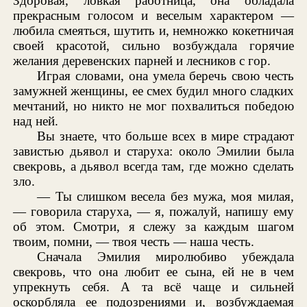
Здоровая, ловкая работница, она обладала
прекрасным голосом и веселым характером —
любила смеяться, шутить и, немножко кокетничая
своей красотой, сильно возбуждала горячие
желания деревенских парней и лесников с гор.
Играя словами, она умела беречь свою честь
замужней женщины, ее смех будил много сладких
мечтаний, но никто не мог похвалиться победою
над ней.
Вы знаете, что больше всех в мире страдают
завистью дьявол и старуха: около Эмилии была
свекровь, а дьявол всегда там, где можно сделать
зло.
— Ты слишком весела без мужа, моя милая,
— говорила старуха, — я, пожалуй, напишу ему
об этом. Смотри, я слежу за каждым шагом
твоим, помни, — твоя честь — наша честь.
Сначала Эмилия миролюбиво убеждала
свекровь, что она любит ее сына, ей не в чем
упрекнуть себя. А та всё чаще и сильней
оскорбляла ее подозрениями и, возбуждаемая