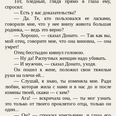
Тот, бледный, глядя прямо в глаза ему,
спросил:
— Есть у вас доказательства?
— Да. Те, кто пользовался ее ласками,
говорили мне, что у нее внизу живота большая
родинка, — ведь это верно?
— Хорошо, — сказал Донато. — Так как вы,
мой отец, говорите мне, что она виновна, — она
умрет!
Отец бесстыдно кивнул головою.
— Ну да! Распутных женщин надо убивать.
— И мужчин, — сказал Донато, уходя.
Он пошел к жене, положил свои тяжелые
руки на плечи ей...
— Слушай, я знаю, ты изменяла мне. Ради
любви, которая жила с нами и в нас до и после
измены твоей, скажи — с кем?
— Ага! — вскричала она, — ты мог узнать
это только от твоего проклятого отца, только он
один...
— Он? — спросил крестьянин, и глаза его