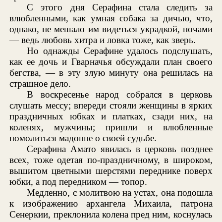
С этого дня Серафина стала следить за
влюбленными, как умная собака за дичью, что,
однако, не мешало им видеться украдкой, ночами
— ведь любовь хитра и ловка тоже, как зверь.
Но однажды Серафине удалось подслушать,
как ее дочь и Гварначья обсуждали план своего
бегства, — в эту злую минуту она решилась на
страшное дело.
В воскресенье народ собрался в церковь
слушать мессу; впереди стояли женщины в ярких
праздничных юбках и платках, сзади них, на
коленях, мужчины; пришли и влюбленные
помолиться мадонне о своей судьбе.
Серафина Амато явилась в церковь позднее
всех, тоже одетая по-праздничному, в широком,
вышитом цветными шерстями переднике поверх
юбки, а под передником — топор.
Медленно, с молитвою на устах, она подошла
к изображению архангела Михаила, патрона
Сенеркии, преклонила колена пред ним, коснулась