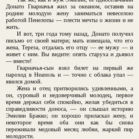
Донато Гварначья жил за океаном, оставив на
родине молодую жену заниматься невеселою
работой Пенелопы — плести мечты о жизни и не
жить.
И вот, три года тому назад, Донато получил
письмо от своей матери; мать извещала, что его
жена, Тереза, отдалась его отцу — ее мужу — и
живет с ним. Вы видите: опять старуха и дьявол
— вместе!
Гварначья-сын взял билет на первый же
пароход в Неаполь и — точно с облака упал —
явился домой.
Жена и отец притворились удивленными, а
он, суровый и недоверчивый молодец, первое
время держал себя спокойно, желая убедиться в
справедливости доноса, — он слышал историю
Эмилии Бракко; он хорошо приласкал жену, и
некоторое время оба они как бы снова
переживали медовый месяц любви, жаркий пир
молодости.