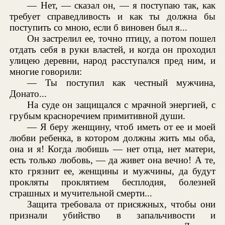
— Нет, — сказал он, — я поступаю так, как
требует справедливость и как ты должна бы
поступить со мною, если б виновен был я...
Он застрелил ее, точно птицу, а потом пошел
отдать себя в руки властей, и когда он проходил
улицею деревни, народ расступался пред ним, и
многие говорили:
— Ты поступил как честный мужчина,
Донато...
На суде он защищался с мрачной энергией, с
грубым красноречием примитивной души.
— Я беру женщину, чтоб иметь от ее и моей
любви ребенка, в котором должны жить мы оба,
она и я! Когда любишь — нет отца, нет матери,
есть только любовь, — да живет она вечно! А те,
кто грязнит ее, женщины и мужчины, да будут
прокляты проклятием бесплодия, болезней
страшных и мучительной смерти...
Защита требовала от присяжных, чтобы они
признали убийство в запальчивости и