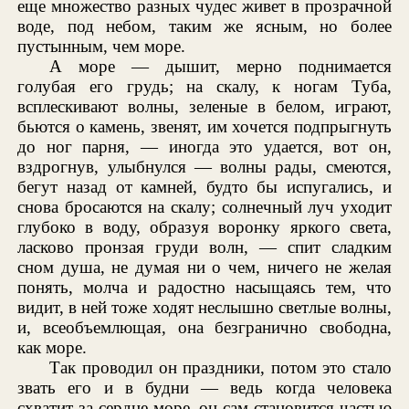
еще множество разных чудес живет в прозрачной
воде, под небом, таким же ясным, но более
пустынным, чем море.
А море — дышит, мерно поднимается
голубая его грудь; на скалу, к ногам Туба,
всплескивают волны, зеленые в белом, играют,
бьются о камень, звенят, им хочется подпрыгнуть
до ног парня, — иногда это удается, вот он,
вздрогнув, улыбнулся — волны рады, смеются,
бегут назад от камней, будто бы испугались, и
снова бросаются на скалу; солнечный луч уходит
глубоко в воду, образуя воронку яркого света,
ласково пронзая груди волн, — спит сладким
сном душа, не думая ни о чем, ничего не желая
понять, молча и радостно насыщаясь тем, что
видит, в ней тоже ходят неслышно светлые волны,
и, всеобъемлющая, она безгранично свободна,
как море.
Так проводил он праздники, потом это стало
звать его и в будни — ведь когда человека
схватит за сердце море, он сам становится частью