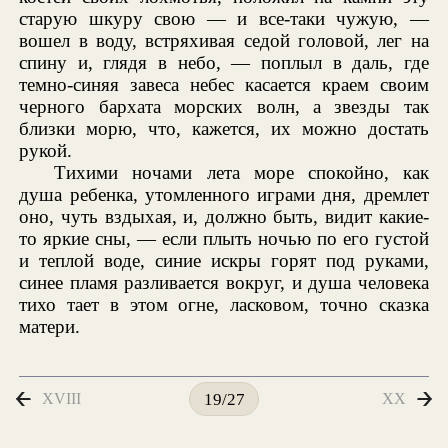
старую шкуру свою — и все-таки чужую, —
вошел в воду, встряхивая седой головой, лег на
спину и, глядя в небо, — поплыл в даль, где
темно-синяя завеса небес касается краем своим
черного бархата морских волн, а звезды так
близки морю, что, кажется, их можно достать
рукой.
Тихими ночами лета море спокойно, как
душа ребенка, утомленного играми дня, дремлет
оно, чуть вздыхая, и, должно быть, видит какие-
то яркие сны, — если плыть ночью по его густой
и теплой воде, синие искры горят под руками,
синее пламя разливается вокруг, и душа человека
тихо тает в этом огне, ласковом, точно сказка
матери.
XVIII
XX
19/27