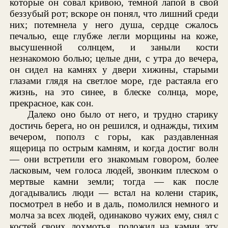
которые он совал кривою, темной лапой в свой
беззубый рот; вскоре он понял, что лишний среди
них; потемнела у него душа, сердце сжалось
печалью, еще глубже легли морщины на коже,
высушенной солнцем, и заныли кости
незнакомою болью; целые дни, с утра до вечера,
он сидел на камнях у двери хижины, старыми
глазами глядя на светлое море, где растаяла его
жизнь, на это синее, в блеске солнца, море,
прекрасное, как сон.
Далеко оно было от него, и трудно старику
достичь берега, но он решился, и однажды, тихим
вечером, пополз с горы, как раздавленная
ящерица по острым камням, и когда достиг волн
— они встретили его знакомым говором, более
ласковым, чем голоса людей, звонким плеском о
мертвые камни земли; тогда — как после
догадывались люди — встал на колени старик,
посмотрел в небо и в даль, помолился немного и
молча за всех людей, одинаково чужих ему, снял с
костей своих лохмотья, положил на камни эту