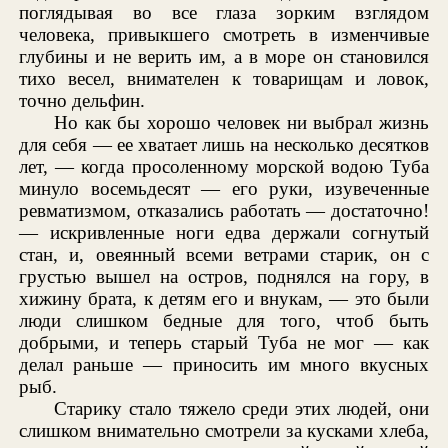
поглядывая во все глаза зорким взглядом
человека, привыкшего смотреть в изменчивые
глубины и не верить им, а в море он становился
тихо весел, внимателен к товарищам и ловок,
точно дельфин.
Но как бы хорошо человек ни выбрал жизнь
для себя — ее хватает лишь на несколько десятков
лет, — когда просоленному морской водою Туба
минуло восемьдесят — его руки, изувеченные
ревматизмом, отказались работать — достаточно!
— искривленные ноги едва держали согнутый
стан, и, овеянный всеми ветрами старик, он с
грустью вышел на остров, поднялся на гору, в
хижину брата, к детям его и внукам, — это были
люди слишком бедные для того, чтоб быть
добрыми, и теперь старый Туба не мог — как
делал раньше — приносить им много вкусных
рыб.
Старику стало тяжело среди этих людей, они
слишком внимательно смотрели за кусками хлеба,