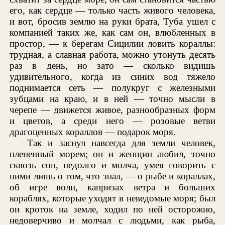
его, как сердце — только часть живого человека,
и вот, бросив землю на руки брата, Туба ушел с
компанией таких же, как сам он, влюбленных в
простор, — к берегам Сицилии ловить кораллы:
трудная, а славная работа, можно утонуть десять
раз в день, но зато — сколько видишь
удивительного, когда из синих вод тяжело
поднимается сеть — полукруг с железными
зубцами на краю, и в ней — точно мысли в
черепе — движется живое, разнообразных форм
и цветов, а среди него — розовые ветви
драгоценных кораллов — подарок моря.
Так и заснул навсегда для земли человек,
плененный морем; он и женщин любил, точно
сквозь сон, недолго и молча, умея говорить с
ними лишь о том, что знал, — о рыбе и кораллах,
об игре волн, капризах ветра и больших
кораблях, которые уходят в неведомые моря; был
он кроток на земле, ходил по ней осторожно,
недоверчиво и молчал с людьми, как рыба,