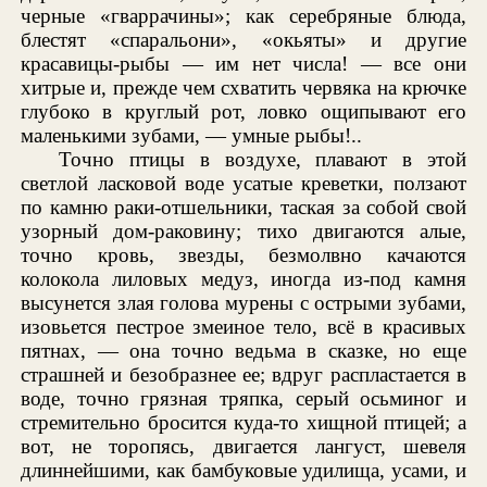
черные «гваррачины»; как серебряные блюда,
блестят «спаральони», «окьяты» и другие
красавицы-рыбы — им нет числа! — все они
хитрые и, прежде чем схватить червяка на крючке
глубоко в круглый рот, ловко ощипывают его
маленькими зубами, — умные рыбы!..
Точно птицы в воздухе, плавают в этой
светлой ласковой воде усатые креветки, ползают
по камню раки-отшельники, таская за собой свой
узорный дом-раковину; тихо двигаются алые,
точно кровь, звезды, безмолвно качаются
колокола лиловых медуз, иногда из-под камня
высунется злая голова мурены с острыми зубами,
изовьется пестрое змеиное тело, всё в красивых
пятнах, — она точно ведьма в сказке, но еще
страшней и безобразнее ее; вдруг распластается в
воде, точно грязная тряпка, серый осьминог и
стремительно бросится куда-то хищной птицей; а
вот, не торопясь, двигается лангуст, шевеля
длиннейшими, как бамбуковые удилища, усами, и