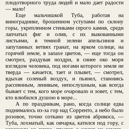
плодотворного труда людей и мало дает радости
— мало!
Еще мальчишкой Туба, работая на
винограднике, брошенном уступами по склону
горы, укрепленном стенками серого камня, среди
лапчатых фиг и олив, с их выкованными
листьями, в темной зелени апельсинов и
запутанных ветвях гранат, на ярком солнце, на
горячей земле, в запахе цветов, — еще тогда он
смотрел, раздувая ноздри, в синее око моря
взглядом человека, под ногами которого земля не
тверда — качается, тает и плывет, — смотрел,
вдыхая соленый воздух, и пьянел, становясь
рассеянным, ленивым, непослушным, как всегда
бывает с тем, кого море очаровало и зовет, с тем,
кто влюбился душою в море...
А по праздникам, рано, когда солнце едва
поднималось из-за гор над Сорренто, а небо было
розовое, точно соткано из цветов абрикоса, —
Туба, лохматый, как овчарка, катился под гору, с