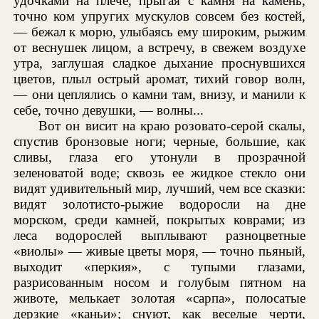
удочками на плече, прыгая с камня на камень,
точно ком упругих мускулов совсем без костей,
— бежал к морю, улыбаясь ему широким, рыжим
от веснушек лицом, а встречу, в свежем воздухе
утра, заглушая сладкое дыхание проснувшихся
цветов, плыл острый аромат, тихий говор волн,
— они цеплялись о камни там, внизу, и манили к
себе, точно девушки, — волны...
Вот он висит на краю розовато-серой скалы,
спустив бронзовые ноги; черные, большие, как
сливы, глаза его утонули в прозрачной
зеленоватой воде; сквозь ее жидкое стекло они
видят удивительный мир, лучший, чем все сказки:
видят золотисто-рыжие водоросли на дне
морском, среди камней, покрытых коврами; из
леса водорослей выплывают разноцветные
«виолы» — живые цветы моря, — точно пьяный,
выходит «перкия», с тупыми глазами,
разрисованным носом и голубым пятном на
животе, мелькает золотая «сарпа», полосатые
дерзкие «каньи»; снуют, как веселые черти,