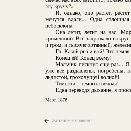
эту кручу?»
И, однако, оно растет, расте
мечутся вдали... Одна сплошная
небосклона.
Она летит, летит на нас! Мо
кромешной. Всё задрожало вокруг —
и гром, и тысячегортанный, железны
Га! Какой рев и вой! Это земля 
Конец ей! Конец всему!
Мальчик пискнул еще раз... Я
уже все раздавлены, погребены, п
льдистой, грохочущей волной!
Темнота... темнота вечная!
Едва переводя дыхание, я прос
Март, 1878
Житейское правило