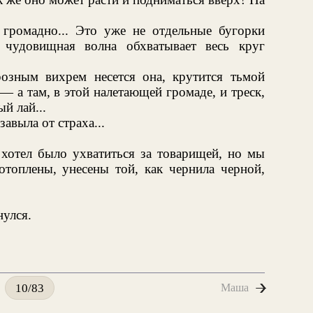
т громадно... Это уже не отдельные бугорки
 чудовищная волна обхватывает весь круг
розным вихрем несется она, крутится тьмой
 а там, в этой налетающей громаде, и треск,
й лай...
завыла от страха...
 хотел было ухватиться за товарищей, но мы
отоплены, унесены той, как чернила черной,
нулся.
Маша
10/83