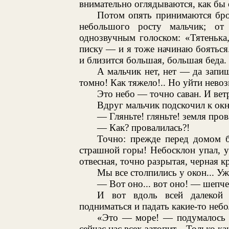
внимательно оглядываются, как бы 
Потом опять принимаются бро
небольшого росту мальчик; о
однозвучным голоском: «Тятенька
писку — и я тоже начинаю бояться..
и близится большая, большая беда.
А мальчик нет, нет — да запи
томно! Как тяжело!.. Но уйти нево
Это небо — точно саван. И ветр
Вдруг мальчик подскочил к окн
— Гляньте! гляньте! земля пров
— Как? провалилась?!
Точно: прежде перед домом б
страшной горы! Небосклон упал, у
отвесная, точно разрытая, черная к
Мы все столпились у окон... Уж
— Вот оно... вот оно! — шепче
И вот вдоль всей далекой 
подниматься и падать какие-то неб
«Это — море! — подумалось 
сейчас нас всех затопит... Только 