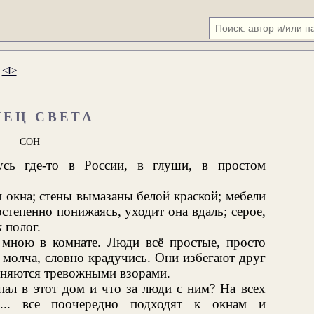
.
<I>
НЕЦ СВЕТА
СОН
усь где-то в России, в глуши, в простом
и окна; стены вымазаны белой краской; мебели
степенно понижаясь, уходит она вдаль; серое,
 полог.
о мною в комнате. Люди всё простые, просто
, молча, словно крадучись. Они избегают друг
меняются тревожными взорами.
пал в этот дом и что за люди с ним? На всех
ь... все поочередно подходят к окнам и