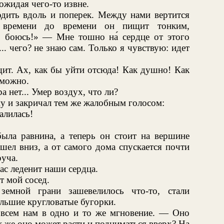
ожидая чего-то извне.
дить вдоль и поперек. Между нами вертится
т времени до времени он пищит тонким,
, боюсь!» — Мне тошно на́ сердце от этого
. чего? не знаю сам. Только я чувствую: идет
щит. Ах, как бы уйти отсюда! Как душно! Как
зможно.
а нет... Умер воздух, что ли?
у и закричал тем же жалобным голосом:
алилась!
ыла равнина, а теперь он стоит на вершине
шел вниз, а от самого дома спускается почти
руча.
ас леденит наши сердца.
т мой сосед.
земной грани зашевелилось что-то, стали
ольшие кругловатые бугорки.
всем нам в одно и то же мгновение. — Оно
как же оно может расти и подниматься вверх? На