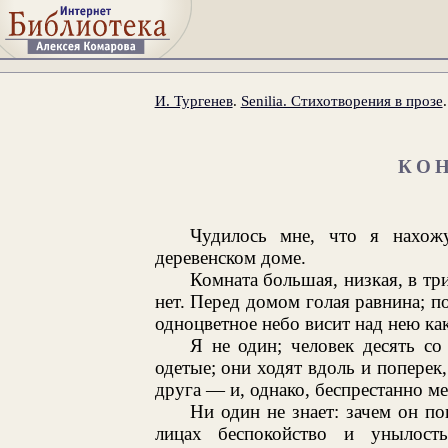
И. Тургенев
.
Senilia. Стихотворения в прозе
КО
Чудилось мне, что я нахож
деревенском доме.
Комната большая, низкая, в тр
нет. Перед домом голая равнина; по
одноцветное небо висит над нею как
Я не один; человек десять с
одетые; они ходят вдоль и поперек
друга — и, однако, беспрестанно 
Ни один не знает: зачем он по
лицах беспокойство и унылост