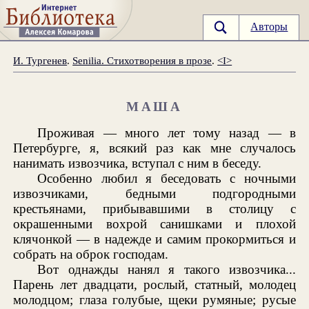
Авторы
И. Тургенев
.
Senilia. Стихотворения в прозе
.
<I>
МАША
Проживая — много лет тому назад — в
Петербурге, я, всякий раз как мне случалось
нанимать извозчика, вступал с ним в беседу.
Особенно любил я беседовать с ночными
извозчиками, бедными подгородными
крестьянами, прибывавшими в столицу с
окрашенными вохрой санишками и плохой
клячонкой — в надежде и самим прокормиться и
собрать на оброк господам.
Вот однажды нанял я такого извозчика...
Парень лет двадцати, рослый, статный, молодец
молодцом; глаза голубые, щеки румяные; русые