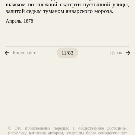
шажком по снежной скатерти пустынной улицы,
залитой седым туманом январского мороза.
Апрель, 1878
Конец света
Дурак
11/83
© Это произведение перешло в общественное достояние,
поскольку написано автором, умершим более семидесяти лет