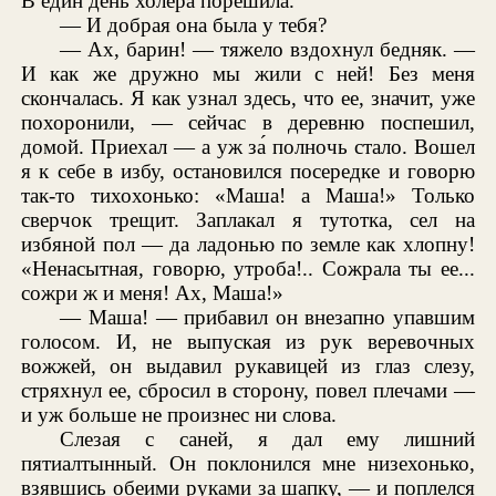
В един день холера порешила.
— И добрая она была у тебя?
— Ах, барин! — тяжело вздохнул бедняк. —
И как же дружно мы жили с ней! Без меня
скончалась. Я как узнал здесь, что ее, значит, уже
похоронили, — сейчас в деревню поспешил,
домой. Приехал — а уж за́ полночь стало. Вошел
я к себе в избу, остановился посередке и говорю
так-то тихохонько: «Маша! а Маша!» Только
сверчок трещит. Заплакал я тутотка, сел на
избяной пол — да ладонью по земле как хлопну!
«Ненасытная, говорю, утроба!.. Сожрала ты ее...
сожри ж и меня! Ах, Маша!»
— Маша! — прибавил он внезапно упавшим
голосом. И, не выпуская из рук веревочных
вожжей, он выдавил рукавицей из глаз слезу,
стряхнул ее, сбросил в сторону, повел плечами —
и уж больше не произнес ни слова.
Слезая с саней, я дал ему лишний
пятиалтынный. Он поклонился мне низехонько,
взявшись обеими руками за шапку, — и поплелся