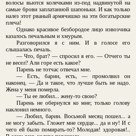
волосы вьются колечками из-под надвинутой на
самые брови заплатанной шапоньки. И как только
налез этот рваный армячишко на эти богатырские
плеча!
Однако красивое безбородое лицо извозчика
казалось печальным и хмурым.
Разговорился я с ним. И в голосе его
слышалась печаль.
— Что, брат? — спросил я его. — Отчего ты
не весел? Али горе есть какое?
Парень не тотчас отвечал мне.
— Есть, барин, есть, — промолвил он
наконец. — Да и такое, что лучше быть не надо.
Жена у меня померла.
— Ты ее любил... жену-то свою?
Парень не обернулся ко мне; только голову
наклонил немного.
— Любил, барин. Восьмой месяц пошел... а
не могу забыть. Гложет мне сердце... да и ну! И с
чего ей было помирать-то? Молодая! здоровая!..