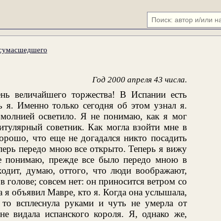
 сумасшедшего
Год 2000 апреля 43 числа.
нь величайшего торжества! В Испании есть
ь я. Именно только сегодня об этом узнал я.
 молнией осветило. Я не понимаю, как я мог
титулярный советник. Как могла взойти мне в
орошо, что еще не догадался никто посадить
перь передо мною все открыто. Теперь я вижу
не понимаю, прежде все было передо мною в
ходит, думаю, оттого, что люди воображают,
в голове; совсем нет: он приносится ветром со
 я объявил Мавре, кто я. Когда она услышала,
 то всплеснула руками и чуть не умерла от
 не видала испанского короля. Я, однако же,