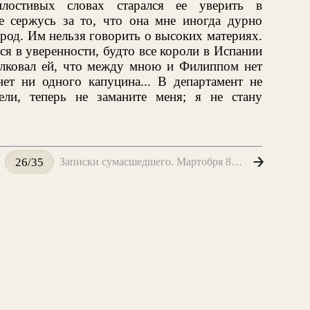
лостивых словах старался ее уверить в
не сержусь за то, что она мне иногда дурно
арод. Им нельзя говорить о высоких материях.
ся в уверенности, будто все короли в Испании
олковал ей, что между мною и Филиппом нет
нет ни одного капуцина... В департамент не
ели, теперь не заманите меня; я не стану
Записки сумасшедшего. Мартобря 86 числа
26/35