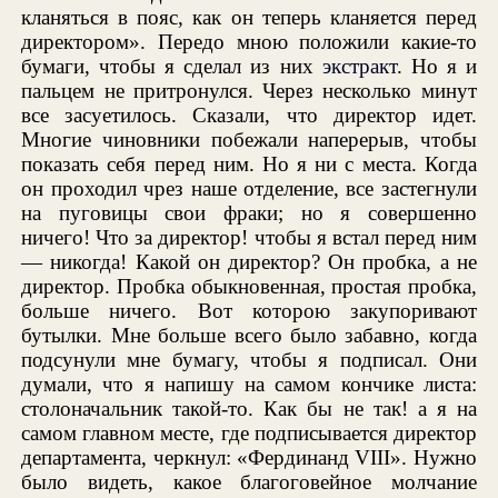
кланяться в пояс, как он теперь кланяется перед
директором». Передо мною положили какие-то
бумаги, чтобы я сделал из них
экстракт
. Но я и
пальцем не притронулся. Через несколько минут
все засуетилось. Сказали, что директор идет.
Многие чиновники побежали наперерыв, чтобы
показать себя перед ним. Но я ни с места. Когда
он проходил чрез наше отделение, все застегнули
на пуговицы свои фраки; но я совершенно
ничего! Что за директор! чтобы я встал перед ним
— никогда! Какой он директор? Он пробка, а не
директор. Пробка обыкновенная, простая пробка,
больше ничего. Вот которою закупоривают
бутылки. Мне больше всего было забавно, когда
подсунули мне бумагу, чтобы я подписал. Они
думали, что я напишу на самом кончике листа:
столоначальник такой-то. Как бы не так! а я на
самом главном месте, где подписывается директор
департамента, черкнул: «Фердинанд VIII». Нужно
было видеть, какое благоговейное молчание