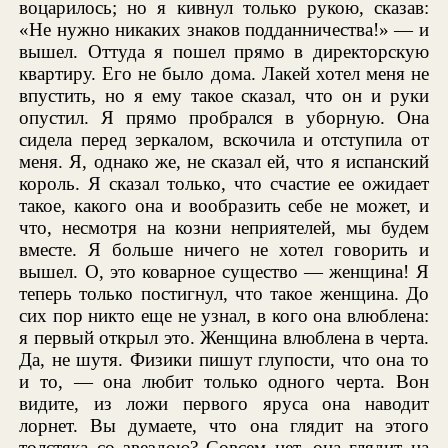
воцарилось; но я кивнул только рукою, сказав:
«Не нужно никаких знаков подданничества!» — и
вышел. Оттуда я пошел прямо в директорскую
квартиру. Его не было дома. Лакей хотел меня не
впустить, но я ему такое сказал, что он и руки
опустил. Я прямо пробрался в уборную. Она
сидела перед зеркалом, вскочила и отступила от
меня. Я, однако же, не сказал ей, что я испанский
король. Я сказал только, что счастие ее ожидает
такое, какого она и вообразить себе не может, и
что, несмотря на козни неприятелей, мы будем
вместе. Я больше ничего не хотел говорить и
вышел. О, это коварное существо — женщина! Я
теперь только постигнул, что такое женщина. До
сих пор никто еще не узнал, в кого она влюблена:
я первый открыл это. Женщина влюблена в черта.
Да, не шутя. Физики пишут глупости, что она то
и то, — она любит только одного черта. Вон
видите, из ложи первого яруса она наводит
лорнет. Вы думаете, что она глядит на этого
толстяка со звездою? Совсем нет, она глядит на