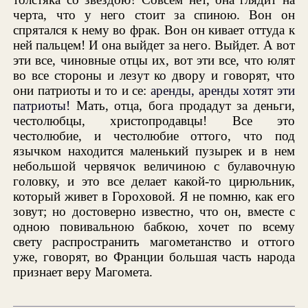
черта, что у него стоит за спиною. Вон он
спрятался к нему во фрак. Вон он кивает оттуда к
ней пальцем! И она выйдет за него. Выйдет. А вот
эти все, чиновные отцы их, вот эти все, что юлят
во все стороны и лезут ко двору и говорят, что
они патриоты и то и се:
аренды, аренды хотят эти
патриоты!
Мать, отца, бога продадут за деньги,
честолюбцы, христопродавцы! Все это
честолюбие, и честолюбие оттого, что под
язычком находится маленький пузырек и в нем
небольшой червячок величиною с булавочную
головку, и это все делает какой-то цирюльник,
который живет в Гороховой. Я не помню, как его
зовут; но достоверно известно, что он, вместе с
одною повивальною бабкою, хочет по всему
свету распространить магометанство и оттого
уже, говорят, во Франции большая часть народа
признает веру Магомета.