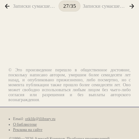
Записки сумасшедшего. Год 2000 апреля 43 числа
Записки сумасшедшего. Никоторого числа
27/35
© Это произведение перешло в общественное достояние,
поскольку написано автором, умершим более семидесяти лет
назад, и опубликовано прижизненно, либо посмертно, но с
момента публикации также прошло более семидесяти лет. Оно
может свободно использоваться любым лицом без чьего-либо
согласия или разрешения и без выплаты авторского
вознаграждения.
Email:
otklik@ilibrary.ru
О библиотеке
Реклама на сайте
©1996—2026 Алексей Комаров. Подборка произведений,