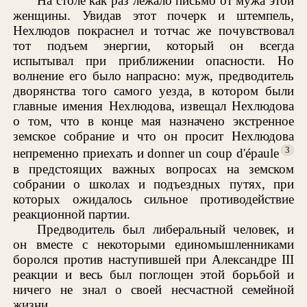
На столе как раз лежало письмо от мужа этой
женщины. Увидав этот почерк и штемпель,
Нехлюдов покраснел и тотчас же почувствовал
тот подъем энергии, который он всегда
испытывал при приближении опасности. Но
волнение его было напрасно: муж, предводитель
дворянства того самого уезда, в котором были
главные имения Нехлюдова, извещал Нехлюдова
о том, что в конце мая назначено экстренное
земское собрание и что он просит Нехлюдова
3
непременно приехать и donner un coup d'épaule
в предстоящих важных вопросах на земском
собрании о школах и подъездных путях, при
которых ожидалось сильное противодействие
реакционной партии.
Предводитель был либеральный человек, и
он вместе с некоторыми единомышленниками
боролся против наступившей при Александре III
реакции и весь был поглощен этой борьбой и
ничего не знал о своей несчастной семейной
жизни.