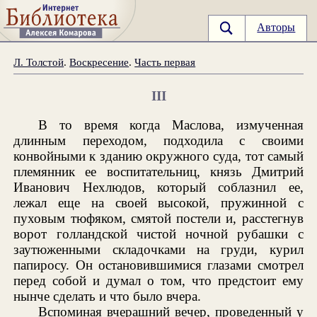
Авторы
Л. Толстой
.
Воскресение
.
Часть первая
III
В то время когда Маслова, измученная
длинным переходом, подходила с своими
конвойными к зданию окружного суда, тот самый
племянник ее воспитательниц, князь Дмитрий
Иванович Нехлюдов, который соблазнил ее,
лежал еще на своей высокой, пружинной с
пуховым тюфяком, смятой постели и, расстегнув
ворот голландской чистой ночной рубашки с
заутюженными складочками на груди, курил
папиросу. Он остановившимися глазами смотрел
перед собой и думал о том, что предстоит ему
нынче сделать и что было вчера.
Вспоминая вчерашний вечер, проведенный у