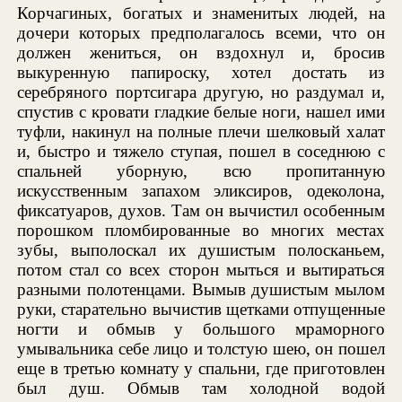
Корчагиных, богатых и знаменитых людей, на
дочери которых предполагалось всеми, что он
должен жениться, он вздохнул и, бросив
выкуренную папироску, хотел достать из
серебряного портсигара другую, но раздумал и,
спустив с кровати гладкие белые ноги, нашел ими
туфли, накинул на полные плечи шелковый халат
и, быстро и тяжело ступая, пошел в соседнюю с
спальней уборную, всю пропитанную
искусственным запахом эликсиров, одеколона,
фиксатуаров, духов. Там он вычистил особенным
порошком пломбированные во многих местах
зубы, выполоскал их душистым полосканьем,
потом стал со всех сторон мыться и вытираться
разными полотенцами. Вымыв душистым мылом
руки, старательно вычистив щетками отпущенные
ногти и обмыв у большого мраморного
умывальника себе лицо и толстую шею, он пошел
еще в третью комнату у спальни, где приготовлен
был душ. Обмыв там холодной водой