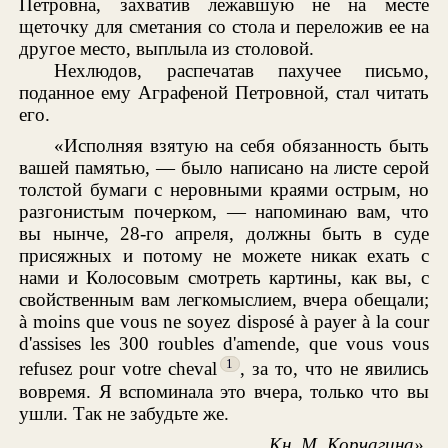
Петровна, захватив лежавшую не на месте
щеточку для сметания со стола и переложив ее на
другое место, выплыла из столовой.
Нехлюдов, распечатав пахучее письмо,
поданное ему Аграфеной Петровной, стал читать
его.
«Исполняя взятую на себя обязанность быть
вашей памятью, — было написано на листе серой
толстой бумаги с неровными краями острым, но
разгонистым почерком, — напоминаю вам, что
вы нынче, 28-го апреля, должны быть в суде
присяжных и потому не можете никак ехать с
нами и Колосовым смотреть картины, как вы, с
свойственным вам легкомыслием, вчера обещали;
à moins que vous ne soyez disposé à payer à la cour
d'assises les 300 roubles d'amende, que vous vous
1
refusez pour votre cheval
, за то, что не явились
вовремя. Я вспоминала это вчера, только что вы
ушли. Так не забудьте же.
Кн. М. Корчагина».