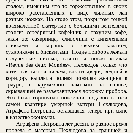
столом, имевшим что-то торжественное в своих
широко расставленных в виде львиных лап
резных ножках. На столе этом, покрытом тонкой
крахмаленной скатертью с большими вензелями,
стояли: серебряный кофейник с пахучим кофе,
такая же сахарница, сливочник с кипячеными
сливками и корзина с свежим калачом,
сухариками и бисквитами. Подле прибора лежали
полученные письма, газеты и новая книжка
«Revue des deux Mondes». Нехлюдов только что
хотел взяться за письма, как из двери, ведшей в
коридор, выплыла полная пожилая женщина в
трауре, с кружевной наколкой на голове,
скрывавшей ее разъехавшуюся дорожку пробора.
Это была горничная покойной, недавно в этой
самой квартире умершей матери Нехлюдова,
Аграфена Петровна, оставшаяся теперь при сыне
в качестве экономки.
Аграфена Петровна лет десять в разное время
провела с матерью Нехлюдова за границей и