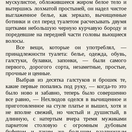
мускулистое, обложившееся жиром белое тело и
вытершись лохматой простыней, он надел чистое
выглаженное белье, как зеркало, вычищенные
ботинки и сел перед туалетом расчесывать двумя
щетками небольшую черную курчавую бороду и
поредевшие на передней части головы вьющиеся
волосы.
Все вещи, которые он употреблял, —
принадлежности туалета: белье, одежда, обувь,
галстуки, булавки, запонки, — были самого
первого, дорогого сорта, незаметные, простые,
прочные и ценные.
Выбрав из десятка галстуков и брошек те,
какие первые попались под руку, — когда-то это
было ново и забавно, теперь было совершенно
все равно, — Нехлюдов оделся в вычищенное и
приготовленное на стуле платье и вышел, хотя и
не вполне свежий, но чистый и душистый, в
длинную, с натертым вчера тремя мужиками
паркетом столовую с огромным дубовым
буфетом и таким же большим раздвижным