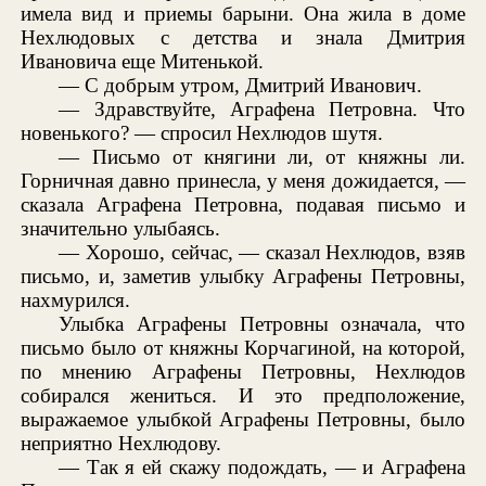
имела вид и приемы барыни. Она жила в доме
Нехлюдовых с детства и знала Дмитрия
Ивановича еще Митенькой.
— С добрым утром, Дмитрий Иванович.
— Здравствуйте, Аграфена Петровна. Что
новенького? — спросил Нехлюдов шутя.
— Письмо от княгини ли, от княжны ли.
Горничная давно принесла, у меня дожидается, —
сказала Аграфена Петровна, подавая письмо и
значительно улыбаясь.
— Хорошо, сейчас, — сказал Нехлюдов, взяв
письмо, и, заметив улыбку Аграфены Петровны,
нахмурился.
Улыбка Аграфены Петровны означала, что
письмо было от княжны Корчагиной, на которой,
по мнению Аграфены Петровны, Нехлюдов
собирался жениться. И это предположение,
выражаемое улыбкой Аграфены Петровны, было
неприятно Нехлюдову.
— Так я ей скажу подождать, — и Аграфена