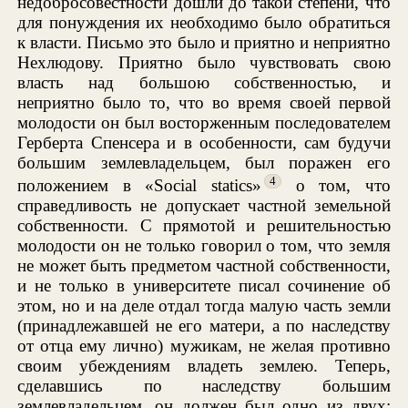
недобросовестности дошли до такой степени, что
для понуждения их необходимо было обратиться
к власти. Письмо это было и приятно и неприятно
Нехлюдову. Приятно было чувствовать свою
власть над большою собственностью, и
неприятно было то, что во время своей первой
молодости он был восторженным последователем
Герберта Спенсера и в особенности, сам будучи
большим землевладельцем, был поражен его
4
положением в «Social statics»
о том, что
справедливость не допускает частной земельной
собственности. С прямотой и решительностью
молодости он не только говорил о том, что земля
не может быть предметом частной собственности,
и не только в университете писал сочинение об
этом, но и на деле отдал тогда малую часть земли
(принадлежавшей не его матери, а по наследству
от отца ему лично) мужикам, не желая противно
своим убеждениям владеть землею. Теперь,
сделавшись по наследству большим
землевладельцем, он должен был одно из двух: