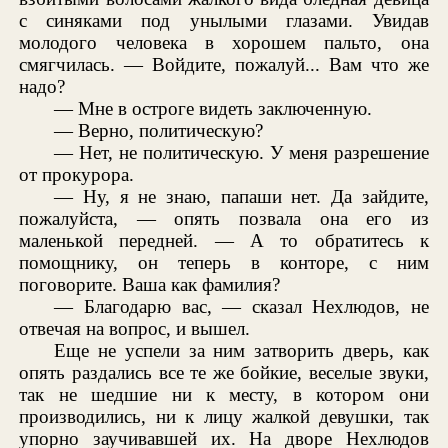
с синяками под унылыми глазами. Увидав
молодого человека в хорошем пальто, она
смягчилась. — Войдите, пожалуй... Вам что же
надо?
— Мне в остроге видеть заключенную.
— Верно, политическую?
— Нет, не политическую. У меня разрешение
от прокурора.
— Ну, я не знаю, папаши нет. Да зайдите,
пожалуйста, — опять позвала она его из
маленькой передней. — А то обратитесь к
помощнику, он теперь в конторе, с ним
поговорите. Ваша как фамилия?
— Благодарю вас, — сказал Нехлюдов, не
отвечая на вопрос, и вышел.
Еще не успели за ним затворить дверь, как
опять раздались все те же бойкие, веселые звуки,
так не шедшие ни к месту, в котором они
производились, ни к лицу жалкой девушки, так
упорно заучивавшей их. На дворе Нехлюдов