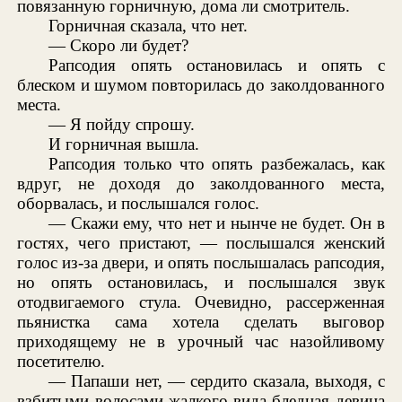
повязанную горничную, дома ли смотритель.
Горничная сказала, что нет.
— Скоро ли будет?
Рапсодия опять остановилась и опять с
блеском и шумом повторилась до заколдованного
места.
— Я пойду спрошу.
И горничная вышла.
Рапсодия только что опять разбежалась, как
вдруг, не доходя до заколдованного места,
оборвалась, и послышался голос.
— Скажи ему, что нет и нынче не будет. Он в
гостях, чего пристают, — послышался женский
голос из-за двери, и опять послышалась рапсодия,
но опять остановилась, и послышался звук
отодвигаемого стула. Очевидно, рассерженная
пьянистка сама хотела сделать выговор
приходящему не в урочный час назойливому
посетителю.
— Папаши нет, — сердито сказала, выходя, с
взбитыми волосами жалкого вида бледная девица