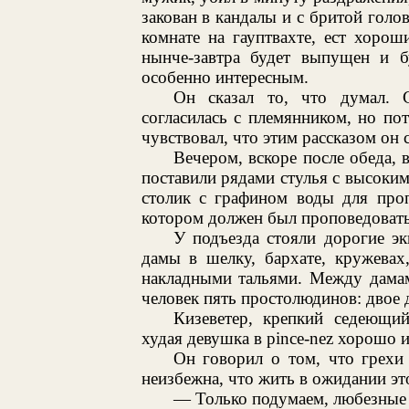
закован в кандалы и с бритой голов
комнате на гауптвахте, ест хорош
нынче-завтра будет выпущен и б
особенно интересным.
Он сказал то, что думал. 
согласилась с племянником, но по
чувствовал, что этим рассказом он 
Вечером, вскоре после обеда, в
поставили рядами стулья с высоким
столик с графином воды для проп
котором должен был проповедовать
У подъезда стояли дорогие э
дамы в шелку, бархате, кружевах
накладными тальями. Между дама
человек пять простолюдинов: двое д
Кизеветер, крепкий седеющий
худая девушка в pince-nez хорошо 
Он говорил о том, что грехи 
неизбежна, что жить в ожидании это
— Только подумаем, любезные се