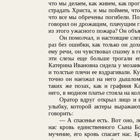
что мы делаем, как живем, как про
страдать Христа, и мы поймем, что
что все мы обречены погибели. По
говорил он дрожащим, плачущим го
из этого ужасного пожара? Он объя
Он помолчал, и настоящие слез
раз без ошибки, как только он дох
ему речи, он чувствовал спазму в г
эти слезы еще больше трогали е
Катерина Ивановна сидела у мозаик
и толстые плечи ее вздрагивали. К
точно он наезжал на него дышлом
таких же позах, как и графиня К
него, в модном платье стояла на ко
Оратор вдруг открыл лицо и 
улыбку, которой актеры выражают
говорить:
— А спасенье есть. Вот оно, л
нас кровь единственного Сына Бо
мучение, его кровь спасает нас. Б