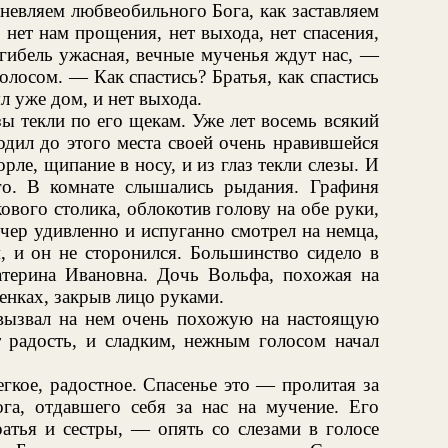
гневляем любвеобильного Бога, как заставляем
 нет нам прощения, нет выхода, нет спасения,
гибель ужасная, вечные мученья ждут нас, —
лосом. — Как спастись? Братья, как спастись
л уже дом, и нет выхода.
ы текли по его щекам. Уже лет восемь всякий
одил до этого места своей очень нравившейся
орле, щипание в носу, и из глаз текли слезы. И
го. В комнате слышались рыдания. Графиня
ового столика, облокотив голову на обе руки,
учер удивленно и испуганно смотрел на немца,
, и он не сторонился. Большинство сидело в
атерина Ивановна. Дочь Вольфа, похожая на
ленках, закрыв лицо руками.
вызвал на нем очень похожую на настоящую
 радость, и сладким, нежным голосом начал
егкое, радостное. Спасенье это — пролитая за
га, отдавшего себя за нас на мучение. Его
ратья и сестры, — опять со слезами в голосе