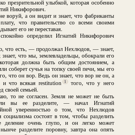
ько презрительной улыбкой, которая особенно
атий Никифорович.
не воруй, а он видит и знает, что фабриканты
плату, что правительство со всеми своими
дывает его не переставая.
покойно определил Игнатий Никифорович
ю, что есть, — продолжал Нехлюдов, — знает,
 знает, что мы, землевладельцы, обокрали его
 которая должна быть общим достоянием, а
мли соберет сучья на топку своей печи, мы его
о, что он вор. Ведь он знает, что вор не он, а
1
и что всякая restitution
того, что у него
ед своей семьей.
ю, то не согласен. Земля не может не быть
Если вы ее разделите, — начал Игнатий
йной уверенностью о том, что Нехлюдов
и социализма состоят в том, чтобы разделить
е деление очень глупо, и он легко может
нынче разделите поровну, завтра она опять