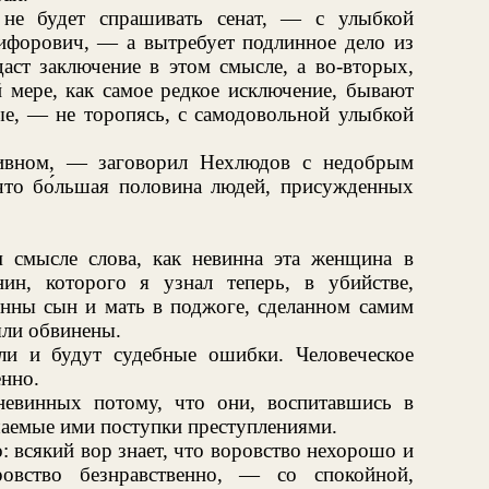
 не будет спрашивать сенат, — с улыбкой
ифорович, — а вытребует подлинное дело из
даст заключение в этом смысле, а во-вторых,
й мере, как самое редкое исключение, бывают
ые, — не торопясь, с самодовольной улыбкой
ивном, — заговорил Нехлюдов с недобрым
что бо́льшая половина людей, присужденных
смысле слова, как невинна эта женщина в
нин, которого я узнал теперь, в убийстве,
инны сын и мать в поджоге, сделанном самим
ыли обвинены.
ли и будут судебные ошибки. Человеческое
нно.
евинных потому, что они, воспитавшись в
шаемые ими поступки преступлениями.
: всякий вор знает, что воровство нехорошо и
овство безнравственно, — со спокойной,