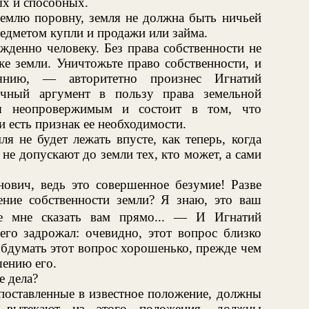
ых и способных.
землю поровну, земля не должна быть ничьей
едметом купли и продажи или займа.
денно человеку. Без права собственности не
ке земли. Уничтожьте право собственности, и
нию, — авторитетно произнес Игнатий
чный аргумент в пользу права земельной
тся неопровержимым и состоит в том, что
и есть признак ее необходимости.
я не будет лежать впусте, как теперь, когда
, не допускают до земли тех, кто может, а сами
вич, ведь это совершенное безумие! Разве
ние собственности земли? Я знаю, это ваш
е мне сказать вам прямо... — И Игнатий
его задрожал: очевидно, этот вопрос близко
обдумать этот вопрос хорошенько, прежде чем
шению его.
 дела?
 поставленные в известное положение, должны
е вытекают из этого положения, должны