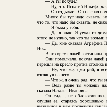
— А ты похудел.
— Ну, что Игнатий Никифоров
— Он отдыхает. Он не спал ноч
Много бы тут надо сказать, но
что то, что надо бы сказать, не сказ
— Я была у тебя.
— Да, я знаю. Я уехал из дома
этого не нужно, так что ты возьми э
— Да, мне сказала Аграфена П
Но...
В это время лакей гостиницы 
Они помолчали, покуда лакей 
перешла на кресло против столика 
— Ну, что же, Дмитрий, я вс
взглянув на него.
— Что ж, я очень рад, что ты з
— Ведь разве ты можешь над
сказала Наталья Ивановна.
Он сидел, не облокотившись,
слушал ее, стараясь хорошенько 
вызванное в нем последним свида