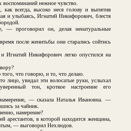
х воспоминаний нежное чувство.
, как всегда, высоко неся голову и выпятив
пая и улыбаясь, Игнатий Никифорович, блестя
бородой.
те, — проговорил он, делая ненатуральные
 время после женитьбы они старались сойтись
 и Игнатий Никифорович легко опустился на
вору?
 того, что говорю, и то, что делаю.
то лицо, увидал эти волосатые руки, услыхал
оуверенный тон, кроткое настроение его
намерение, — сказала Наталья Ивановна. —
вшись за чайник.
твенно, намерение?
ей арестантов, в которой находится женщина,
ватым, — выговорил Нехлюдов.