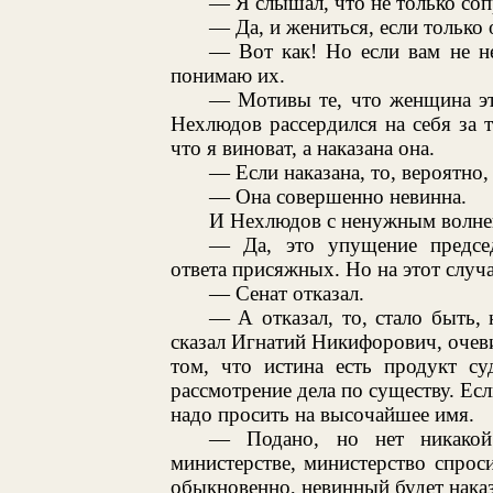
— Я слышал, что не только соп
— Да, и жениться, если только 
— Вот как! Но если вам не н
понимаю их.
— Мотивы те, что женщина эта
Нехлюдов рассердился на себя за 
что я виноват, а наказана она.
— Если наказана, то, вероятно,
— Она совершенно невинна.
И Нехлюдов с ненужным волнен
— Да, это упущение предсе
ответа присяжных. Но на этот случай
— Сенат отказал.
— А отказал, то, стало быть,
сказал Игнатий Никифорович, очев
том, что истина есть продукт с
рассмотрение дела по существу. Есл
надо просить на высочайшее имя.
— Подано, но нет никакой 
министерстве, министерство спроси
обыкновенно, невинный будет наказ