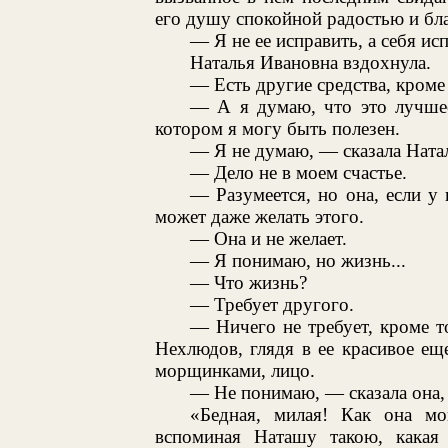
его душу спокойной радостью и бл
— Я не ее исправить, а себя ис
Наталья Ивановна вздохнула.
— Есть другие средства, кроме
— А я думаю, что это лучшее
котором я могу быть полезен.
— Я не думаю, — сказала Ната
— Дело не в моем счастье.
— Разумеется, но она, если у 
может даже желать этого.
— Она и не желает.
— Я понимаю, но жизнь...
— Что жизнь?
— Требует другого.
— Ничего не требует, кроме т
Нехлюдов, глядя в ее красивое ещ
морщинками, лицо.
— Не понимаю, — сказала она,
«Бедная, милая! Как она м
вспоминая Наташу такою, какая