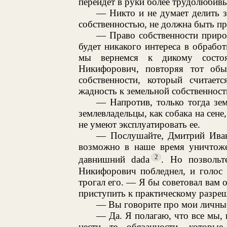
перейдет в руки более трудолюбив
— Никто и не думает делить 
собственностью, не должна быть пр
— Право собственности прирож
будет никакого интереса в обработ
мы вернемся к дикому состоя
Никифорович, повторяя тот обы
собственности, который считае
жадность к земельной собственност
— Напротив, только тогда земл
землевладельцы, как собака на сене
не умеют эксплуатировать ее.
— Послушайте, Дмитрий Ивано
возможно в наше время уничтоже
2
давнишний dada
. Но позвольт
Никифорович побледнел, и голос 
трогал его. — Я бы советовал вам 
приступить к практическому разре
— Вы говорите про мои личные
— Да. Я полагаю, что все мы,
нести те обязанности, которы