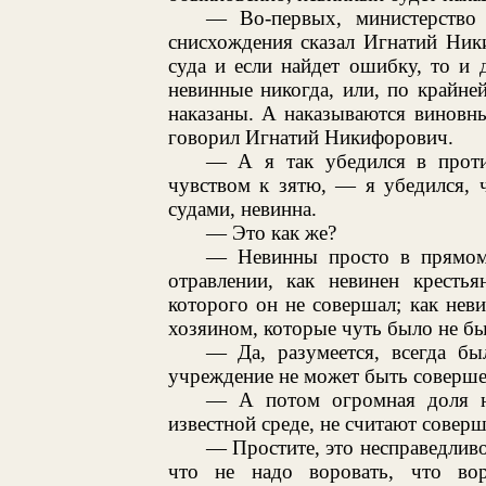
— Во-первых, министерство
снисхождения сказал Игнатий Ник
суда и если найдет ошибку, то и 
невинные никогда, или, по крайне
наказаны. А наказываются виновн
говорил Игнатий Никифорович.
— А я так убедился в прот
чувством к зятю, — я убедился, 
судами, невинна.
— Это как же?
— Невинны просто в прямом 
отравлении, как невинен крестья
которого он не совершал; как нев
хозяином, которые чуть было не б
— Да, разумеется, всегда бы
учреждение не может быть соверше
— А потом огромная доля н
известной среде, не считают совер
— Простите, это несправедливо
что не надо воровать, что вор