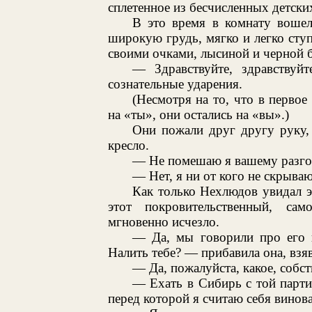
сплетенное из бесчисленных детски
В это время в комнату вошел
широкую грудь, мягко и легко сту
своими очками, лысиной и черной 
— Здравствуйте, здравствуй
сознательные ударения.
(Несмотря на то, что в первое
на «ты», они остались на «вы».)
Они пожали друг другу руку,
кресло.
— Не помешаю я вашему разго
— Нет, я ни от кого не скрываю
Как только Нехлюдов увидал э
этот покровительственный, сам
мгновенно исчезло.
— Да, мы говорили про его 
Налить тебе? — прибавила она, взя
— Да, пожалуйста, какое, собс
— Ехать в Сибирь с той парти
перед которой я считаю себя вино