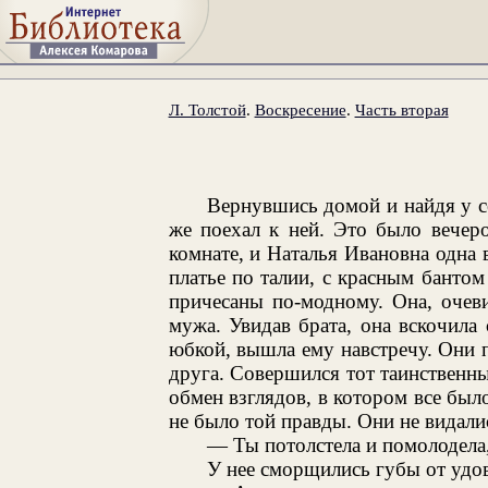
Л. Толстой
.
Воскресение
.
Часть вторая
Вернувшись домой и найдя у се
же поехал к ней. Это было вечер
комнате, и Наталья Ивановна одна 
платье по талии, с красным бантом
причесаны по-модному. Она, очеви
мужа. Увидав брата, она вскочила
юбкой, вышла ему навстречу. Они п
друга. Совершился тот таинственн
обмен взглядов, в котором все было
не было той правды. Они не видали
— Ты потолстела и помолодела,
У нее сморщились губы от удо