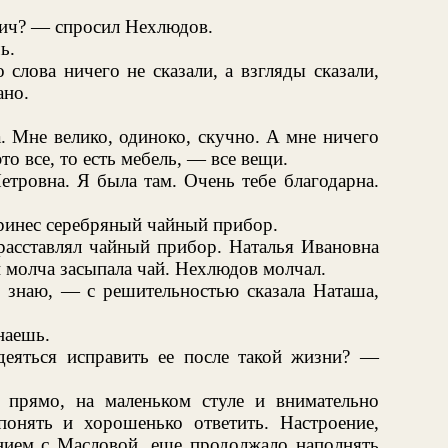
ич? — спросил Нехлюдов.
ь.
 слова ничего не сказали, а взгляды сказали,
ано.
. Мне велико, одиноко, скучно. А мне ничего
то все, то есть мебель, — все вещи.
етровна. Я была там. Очень тебе благодарна.
принес серебряный чайный прибор.
расставлял чайный прибор. Наталья Ивановна
и молча засыпала чай. Нехлюдов молчал.
е знаю, — с решительностью сказала Наташа,
наешь.
еяться исправить ее после такой жизни? —
 прямо, на маленьком стуле и внимательно
понять и хорошенько ответить. Настроение,
нием с Масловой, еще продолжало наполнять