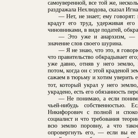
самоуверенной, все той же, нескол
раздражала Нехлюдова, сказал Игн
— Нет, не знает; ему говорят: 
крадут его труд, удерживая его 
чиновниками, в виде податей, обкра
— Это уже и анархизм, — с
значение слов своего шурина.
— Я не знаю, что это, я говор
что правительство обкрадывает его;
уже давно, отняв у него землю,
потом, когда он с этой краденой зе
сажаем в тюрьму и хотим уверить ег
тот, который украл у него землю, 
украдено, есть его обязанность пер
— Не понимаю, а если понима
чьей-нибудь собственностью. 
Никифорович с полной и споко
социалист и что требования теори
всю землю поровну, а что тако
опровергнуть его, — если вы ее 