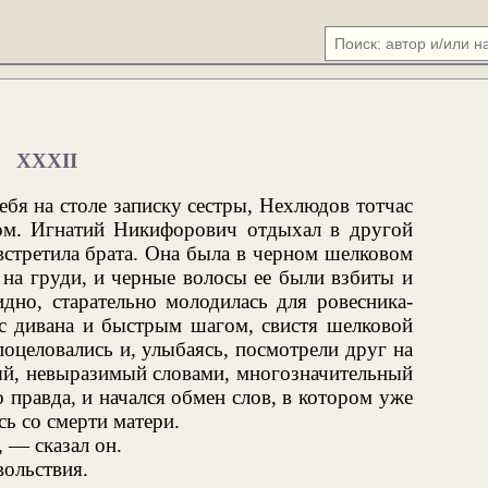
XXXII
бя на столе записку сестры, Нехлюдов тотчас
ом. Игнатий Никифорович отдыхал в другой
встретила брата. Она была в черном шелковом
 на груди, и черные волосы ее были взбиты и
дно, старательно молодилась для ровесника-
 с дивана и быстрым шагом, свистя шелковой
оцеловались и, улыбаясь, посмотрели друг на
ый, невыразимый словами, многозначительный
 правда, и начался обмен слов, в котором уже
сь со смерти матери.
 — сказал он.
вольствия.