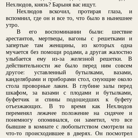
Нехлюдов, князь? Барыня вас ищут.
Нехлюдов вскочил, протирая глаза, и
вспомнил, где он и все то, что было в нынешнее
утро.
В его воспоминании были: шествие
арестантов, мертвецы, вагоны с решетками и
запертые там женщины, из которых одна
мучается без помощи родами, а другая жалостно
улыбается ему из-за железной решетки. В
действительности же было перед ним совсем
другое: уставленный бутылками, вазами,
канделябрами и приборами стол, снующие около
стола проворные лакеи. В глубине залы перед
шкафом, за вазами с плодами и бутылками,
буфетчик и спины подошедших к буфету
отъезжающих. В то время как Нехлюдов
переменял лежачее положение на сидячее и
понемногу опоминался, он заметил, что все
бывшие в комнате с любопытством смотрели на
что-то происходившее в дверях. Он посмотрел