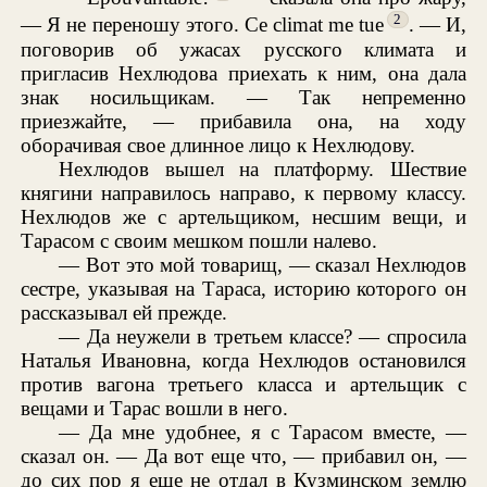
2
— Я не переношу этого. Ce climat me tue
. — И,
поговорив об ужасах русского климата и
пригласив Нехлюдова приехать к ним, она дала
знак носильщикам. — Так непременно
приезжайте, — прибавила она, на ходу
оборачивая свое длинное лицо к Нехлюдову.
Нехлюдов вышел на платформу. Шествие
княгини направилось направо, к первому классу.
Нехлюдов же с артельщиком, несшим вещи, и
Тарасом с своим мешком пошли налево.
— Вот это мой товарищ, — сказал Нехлюдов
сестре, указывая на Тараса, историю которого он
рассказывал ей прежде.
— Да неужели в третьем классе? — спросила
Наталья Ивановна, когда Нехлюдов остановился
против вагона третьего класса и артельщик с
вещами и Тарас вошли в него.
— Да мне удобнее, я с Тарасом вместе, —
сказал он. — Да вот еще что, — прибавил он, —
до сих пор я еще не отдал в Кузминском землю