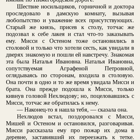
Шествие носильщиков, горничной и доктора
проследовало в дамскую комнату, вызывая
любопытство и уважение всех присутствующих.
Старый же князь, присев к столу, тотчас же
подозвал к себе лакея и стал что-то заказывать
ему. Мисси с Остеном тоже остановились в
столовой и только что хотели сесть, как увидали в
дверях знакомую и пошли ей навстречу. Знакомая
эта была Наталья Ивановна. Наталья Ивановна,
сопутствуемая Аграфеной Петровной,
оглядываясь по сторонам, входила в столовую.
Она почти в одно и то же время увидала Мисси и
брата. Она прежде подошла к Мисси, только
кивнув головой Нехлюдову; но, поцеловавшись с
Мисси, тотчас же обратилась к нему.
— Наконец-то я нашла тебя, — сказала она.
Нехлюдов встал, поздоровался с Мисси,
Мишей и Остеном и остановился, разговаривая.
Мисси рассказала ему про пожар их дома в
деревне, заставивший их переезжать к тетке.