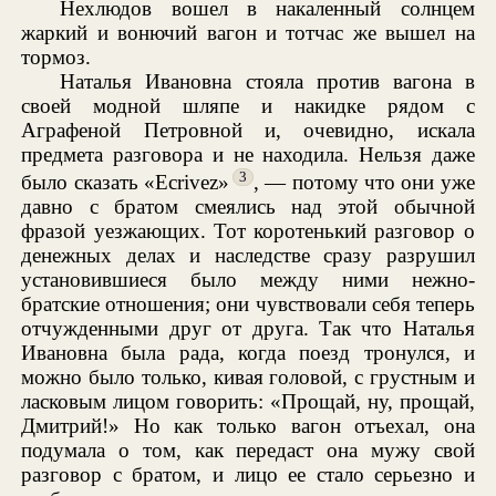
Нехлюдов вошел в накаленный солнцем
жаркий и вонючий вагон и тотчас же вышел на
тормоз.
Наталья Ивановна стояла против вагона в
своей модной шляпе и накидке рядом с
Аграфеной Петровной и, очевидно, искала
предмета разговора и не находила. Нельзя даже
3
было сказать «Ecrivez»
, — потому что они уже
давно с братом смеялись над этой обычной
фразой уезжающих. Тот коротенький разговор о
денежных делах и наследстве сразу разрушил
установившиеся было между ними нежно-
братские отношения; они чувствовали себя теперь
отчужденными друг от друга. Так что Наталья
Ивановна была рада, когда поезд тронулся, и
можно было только, кивая головой, с грустным и
ласковым лицом говорить: «Прощай, ну, прощай,
Дмитрий!» Но как только вагон отъехал, она
подумала о том, как передаст она мужу свой
разговор с братом, и лицо ее стало серьезно и