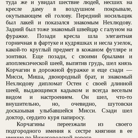
туда же и увидал шествие людей, несших на
кресле даму в воздушном покрывале,
окутывающем ей голову. Передний носильщик
был лакей и показался знакомым Нехлюдову.
Задний был тоже знакомый швейцар с галуном на
фуражке. Позади кресла шла элегантная
горничная в фартуке и кудряшках и несла узелок,
какой-то круглый предмет в кожаном футляре и
зонтики. Еще позади, с своими брылами и
апоплексической шеей, выпятив грудь, шел князь
Корчагин в дорожной фуражке и еще сзади —
Мисси, Миша, двоюродный брат, и знакомый
Нехлюдову дипломат Остен с своей длинной
шеей, выдающимся кадыком и всегда веселым
видом и настроением. Он шел, что-то
внушительно, но, очевидно, шутовски
досказывая улыбавшейся Мисси. Сзади шел
доктор, сердито куря папиросу.
Корчагины переезжали из своего
подгородного имения к сестре княгини в ее
имение по Нижегородской дороге.