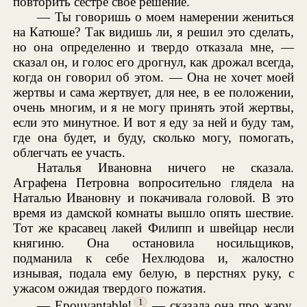
повторить сестре свое решение.
— Ты говоришь о моем намерении жениться
на Катюше? Так видишь ли, я решил это сделать,
но она определенно и твердо отказала мне, —
сказал он, и голос его дрогнул, как дрожал всегда,
когда он говорил об этом. — Она не хочет моей
жертвы и сама жертвует, для нее, в ее положении,
очень многим, и я не могу принять этой жертвы,
если это минутное. И вот я еду за ней и буду там,
где она будет, и буду, сколько могу, помогать,
облегчать ее участь.
Наталья Ивановна ничего не сказала.
Аграфена Петровна вопросительно глядела на
Наталью Ивановну и покачивала головой. В это
время из дамской комнаты вышло опять шествие.
Тот же красавец лакей Филипп и швейцар несли
княгиню. Она остановила носильщиков,
подманила к себе Нехлюдова и, жалостно
изнывая, подала ему белую, в перстнях руку, с
ужасом ожидая твердого пожатия.
1
— Epouvantable!
— сказала она про жару,