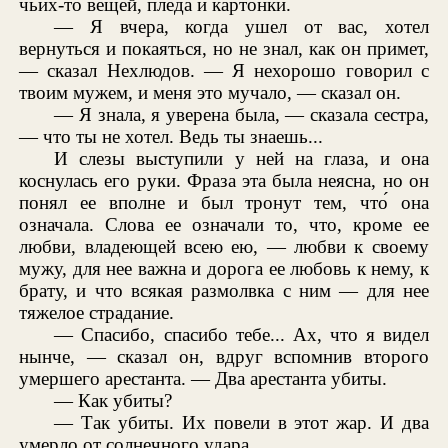
чьих-то вещей, пледа и картонки.
— Я вчера, когда ушел от вас, хотел
вернуться и покаяться, но не знал, как он примет,
— сказал Нехлюдов. — Я нехорошо говорил с
твоим мужем, и меня это мучало, — сказал он.
— Я знала, я уверена была, — сказала сестра,
— что ты не хотел. Ведь ты знаешь...
И слезы выступили у ней на глаза, и она
коснулась его руки. Фраза эта была неясна, но он
понял ее вполне и был тронут тем, что́ она
означала. Слова ее означали то, что, кроме ее
любви, владеющей всею ею, — любви к своему
мужу, для нее важна и дорога ее любовь к нему, к
брату, и что всякая размолвка с ним — для нее
тяжелое страдание.
— Спасибо, спасибо тебе... Ах, что я видел
нынче, — сказал он, вдруг вспомнив второго
умершего арестанта. — Два арестанта убиты.
— Как убиты?
— Так убиты. Их повели в этот жар. И два
умерло от солнечного удара.