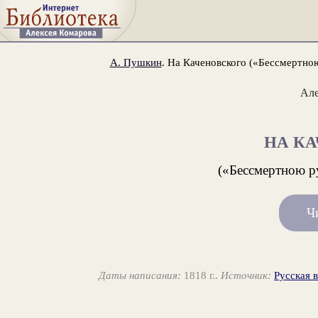
А. Пушкин
. На Каченовского («Бессмертною
Ал
НА К
(«Бессмертною ру
Ч
Даты написания:
1818 г..
Источник:
Русская 