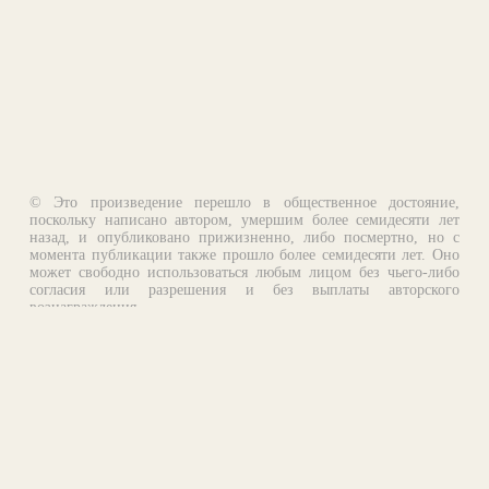
© Это произведение перешло в общественное достояние,
поскольку написано автором, умершим более семидесяти лет
назад, и опубликовано прижизненно, либо посмертно, но с
момента публикации также прошло более семидесяти лет. Оно
может свободно использоваться любым лицом без чьего-либо
согласия или разрешения и без выплаты авторского
вознаграждения.
Email:
otklik@ilibrary.ru
О библиотеке
Реклама на сайте
©1996—2026 Алексей Комаров. Подборка произведений,
оформление, программирование.