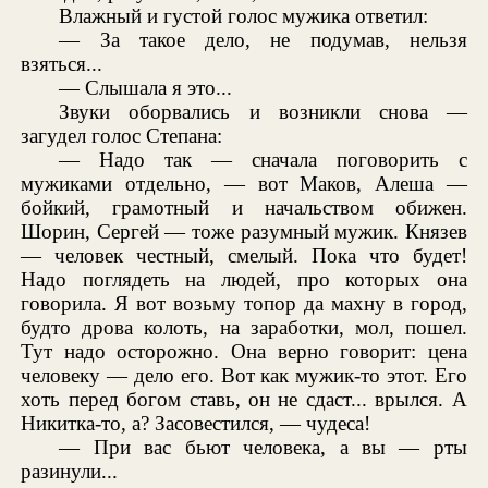
Влажный и густой голос мужика ответил:
— За такое дело, не подумав, нельзя
взяться...
— Слышала я это...
Звуки оборвались и возникли снова —
загудел голос Степана:
— Надо так — сначала поговорить с
мужиками отдельно, — вот Маков, Алеша —
бойкий, грамотный и начальством обижен.
Шорин, Сергей — тоже разумный мужик. Князев
— человек честный, смелый. Пока что будет!
Надо поглядеть на людей, про которых она
говорила. Я вот возьму топор да махну в город,
будто дрова колоть, на заработки, мол, пошел.
Тут надо осторожно. Она верно говорит: цена
человеку — дело его. Вот как мужик-то этот. Его
хоть перед богом ставь, он не сдаст... врылся. А
Никитка-то, а? Засовестился, — чудеса!
— При вас бьют человека, а вы — рты
разинули...