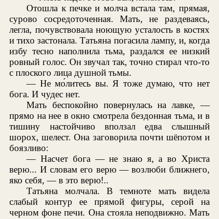
Отошла к печке и молча встала там, прямая,
сурово сосредоточенная. Мать, не раздеваясь,
легла, почувствовала ноющую усталость в костях
и тихо застонала. Татьяна погасила лампу, и, когда
избу тесно наполнила тьма, раздался ее низкий
ровный голос. Он звучал так, точно стирал что-то
с плоского лица душной тьмы.
— Не мо́литесь вы. Я тоже думаю, что нет
бога. И чудес нет.
Мать беспокойно повернулась на лавке, —
прямо на нее в окно смотрела бездонная тьма, и в
тишину настойчиво вползал едва слышный
шорох, шелест. Она заговорила почти шёпотом и
боязливо:
— Насчет бога — не знаю я, а во Христа
верю... И словам его верю — возлюби ближнего,
яко себя, — в это верю!..
Татьяна молчала. В темноте мать видела
слабый контур ее прямой фигуры, серой на
черном фоне печи. Она стояла неподвижно. Мать