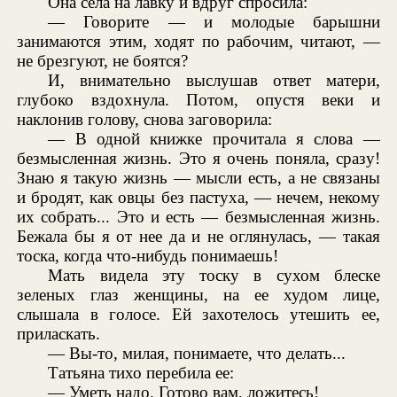
Она села на лавку и вдруг спросила:
— Говорите — и молодые барышни
занимаются этим, ходят по рабочим, читают, —
не брезгуют, не боятся?
И, внимательно выслушав ответ матери,
глубоко вздохнула. Потом, опустя веки и
наклонив голову, снова заговорила:
— В одной книжке прочитала я слова —
безмысленная жизнь. Это я очень поняла, сразу!
Знаю я такую жизнь — мысли есть, а не связаны
и бродят, как овцы без пастуха, — нечем, некому
их собрать... Это и есть — безмысленная жизнь.
Бежала бы я от нее да и не оглянулась, — такая
тоска, когда что-нибудь понимаешь!
Мать видела эту тоску в сухом блеске
зеленых глаз женщины, на ее худом лице,
слышала в голосе. Ей захотелось утешить ее,
приласкать.
— Вы-то, милая, понимаете, что делать...
Татьяна тихо перебила ее:
— Уметь надо. Готово вам, ложитесь!