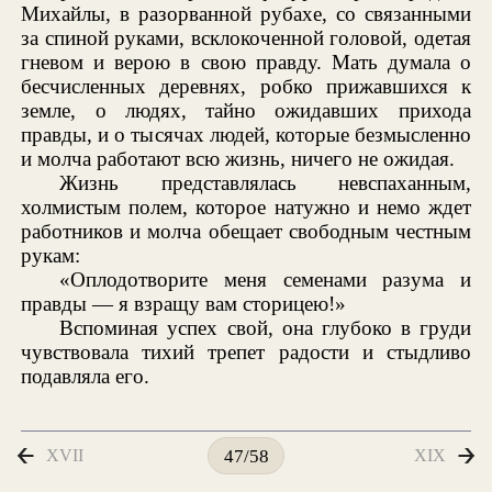
Михайлы, в разорванной рубахе, со связанными
за спиной руками, всклокоченной головой, одетая
гневом и верою в свою правду. Мать думала о
бесчисленных деревнях, робко прижавшихся к
земле, о людях, тайно ожидавших прихода
правды, и о тысячах людей, которые безмысленно
и молча работают всю жизнь, ничего не ожидая.
Жизнь представлялась невспаханным,
холмистым полем, которое натужно и немо ждет
работников и молча обещает свободным честным
рукам:
«Оплодотворите меня семенами разума и
правды — я взращу вам сторицею!»
Вспоминая успех свой, она глубоко в груди
чувствовала тихий трепет радости и стыдливо
подавляла его.
XVII
XIX
47/58