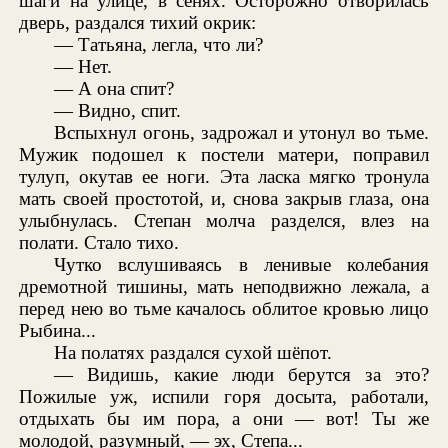
шаги на улице, в сенях. Осторожно отворилась
дверь, раздался тихий окрик:
— Татьяна, легла, что ли?
— Нет.
— А она спит?
— Видно, спит.
Вспыхнул огонь, задрожал и утонул во тьме.
Мужик подошел к постели матери, поправил
тулуп, окутав ее ноги. Эта ласка мягко тронула
мать своей простотой, и, снова закрыв глаза, она
улыбнулась. Степан молча разделся, влез на
полати. Стало тихо.
Чутко вслушиваясь в ленивые колебания
дремотной тишины, мать неподвижно лежала, а
перед нею во тьме качалось облитое кровью лицо
Рыбина...
На полатях раздался сухой шёпот.
— Видишь, какие люди берутся за это?
Пожилые уж, испили горя досыта, работали,
отдыхать бы им пора, а они — вот! Ты же
молодой, разумный, — эх, Степа...