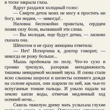
в тоске закрыла глаза.
Вдруг раздался холодный голос:
— Смерти деток моих не могу я простить ни
богу, ни людям, — никогда!..
Ниловна беспокойно привстала, сердцем
поняв силу боли, вызвавшей эти слова.
— Вы молодая, еще будут детки, — ласково
сказала она.
Шёпотом и не сразу женщина ответила:
— Нет! Испорчена я, доктор говорит, —
никогда не рожу больше...
Мышь пробежала по полу. Что-то сухо и
громко треснуло, разорвав неподвижность
тишины невидимой молнией звука. И снова стали
ясно слышны шорохи и шелесты осеннего дождя
на соломе крыши, они шарили по ней, как чьи-то
испуганные тонкие пальцы. И уныло падали на
землю капли воды, отмечая медленный ход
осенней ночи...
Сквозь тяжелую дрему мать услыхала глухие