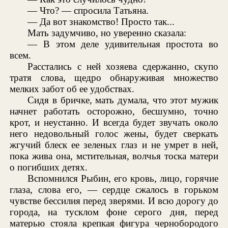
— Что? — спросила Татьяна.
— Да вот знакомство! Просто так...
Мать задумчиво, но уверенно сказала:
— В этом деле удивительная простота во
всем.
Расстались с ней хозяева сдержанно, скупо
тратя слова, щедро обнаруживая множество
мелких забот об ее удобствах.
Сидя в бричке, мать думала, что этот мужик
начнет работать осторожно, бесшумно, точно
крот, и неустанно. И всегда будет звучать около
него недовольный голос жены, будет сверкать
жгучий блеск ее зеленых глаз и не умрет в ней,
пока жива она, мстительная, волчья тоска матери
о погибших детях.
Вспомнился Рыбин, его кровь, лицо, горячие
глаза, слова его, — сердце сжалось в горьком
чувстве бессилия перед зверями. И всю дорогу до
города, на тусклом фоне серого дня, перед
матерью стояла крепкая фигура чернобородого