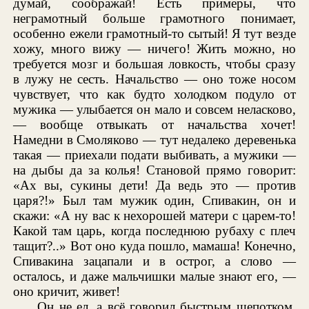
думай, соображай! Есть примеры, что
неграмотный больше грамотного понимает,
особенно ежели грамотный-то сытый! Я тут везде
хожу, много вижу — ничего! Жить можно, но
требуется мозг и большая ловкость, чтобы сразу
в лужу не сесть. Начальство — оно тоже носом
чувствует, что как будто холодком подуло от
мужика — улыбается он мало и совсем неласково,
— вообще отвыкать от начальства хочет!
Намедни в Смоляково — тут недалеко деревенька
такая — приехали подати выбивать, а мужики —
на дыбы да за колья! Становой прямо говорит:
«Ах вы, сукины дети! Да ведь это — против
царя?!» Был там мужик один, Спивакин, он и
скажи: «А ну вас к нехорошей матери с царем-то!
Какой там царь, когда последнюю рубаху с плеч
тащит?..» Вот оно куда пошло, мамаша! Конечно,
Спивакина зацапали и в острог, а слово —
осталось, и даже мальчишки малые знают его, —
оно кричит, живет!
Он не ел, а всё говорил быстрым шепотком,