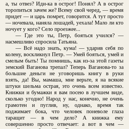
а, ты отвез? Иди-ка в острог! Понял? А в острог
торопиться зачем же? Всему свой черед, — время
придет — и царь помрет, говорится. А тут просто
— ночевала, наняла лошадей, уехала! Мало ли кто
ночует у кого? Село проезжее...
— Где это ты, Петр, бояться учился? —
насмешливо спросила Татьяна.
— Всё надо знать, кума! — ударив себя по
колену, воскликнул Петр. — Умей бояться, умей и
смелым быть! Ты помнишь, как из-за этой газеты
земский Ваганова трепал? Теперь Ваганова-то за
большие деньги не уговоришь книгу в руки
взять, да! Вы, мамаша, мне верьте, я на всякие
штуки шельма острая, это очень всем известно.
Книжки и бумажки я вам посею в лучшем виде,
сколько угодно! Народ у нас, конечно, не очень
грамотен и пуглив, ну, однако, время так
поджимает бока, что человек поневоле глаза
таращит — в чем дело? А книжка ему
совершенно просто отвечает: а вот в чем —