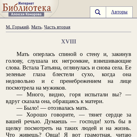
Авторы
М. Горький
.
Мать
.
Часть вторая
XVIII
Мать оперлась спиной о стену и, закинув
голову, слушала их негромкие, взвешивающие
слова. Встала Татьяна, оглянулась и снова села. Ее
зеленые глаза блестели сухо, когда она
недовольно и с пренебрежением на лице
посмотрела на мужиков.
— Много, видно, горя испытали вы? —
вдруг сказала она, обращаясь к матери.
— Было! — отозвалась мать.
— Хорошо говорите, — тянет сердце за
вашей речью. Думаешь — господи! хоть бы в
щелку посмотреть на таких людей и на жизнь.
Что живешь? Овца! Я вот грамотная, читаю