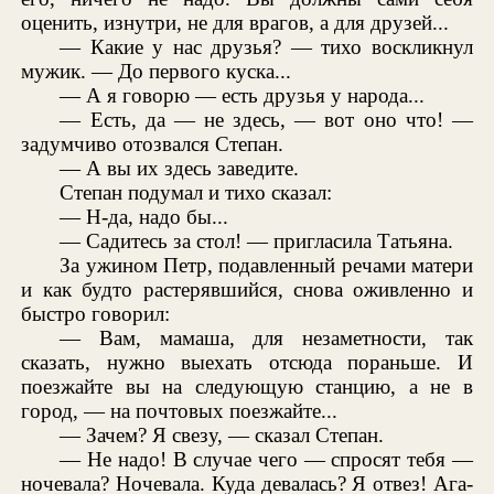
оценить, изнутри, не для врагов, а для друзей...
— Какие у нас друзья? — тихо воскликнул
мужик. — До первого куска...
— А я говорю — есть друзья у народа...
— Есть, да — не здесь, — вот оно что! —
задумчиво отозвался Степан.
— А вы их здесь заведите.
Степан подумал и тихо сказал:
— Н-да, надо бы...
— Садитесь за стол! — пригласила Татьяна.
За ужином Петр, подавленный речами матери
и как будто растерявшийся, снова оживленно и
быстро говорил:
— Вам, мамаша, для незаметности, так
сказать, нужно выехать отсюда пораньше. И
поезжайте вы на следующую станцию, а не в
город, — на почтовых поезжайте...
— Зачем? Я свезу, — сказал Степан.
— Не надо! В случае чего — спросят тебя —
ночевала? Ночевала. Куда девалась? Я отвез! Ага-