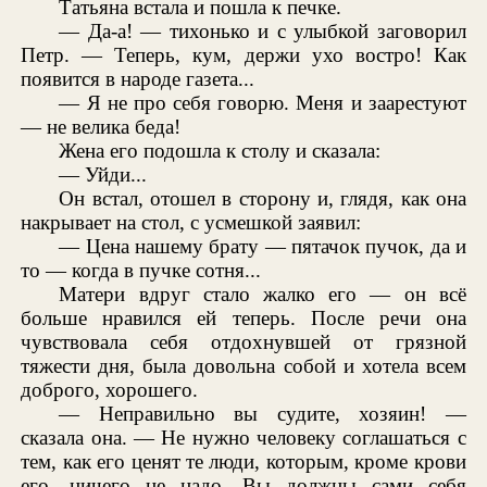
Татьяна встала и пошла к печке.
— Да-а! — тихонько и с улыбкой заговорил
Петр. — Теперь, кум, держи ухо востро! Как
появится в народе газета...
— Я не про себя говорю. Меня и заарестуют
— не велика беда!
Жена его подошла к столу и сказала:
— Уйди...
Он встал, отошел в сторону и, глядя, как она
накрывает на стол, с усмешкой заявил:
— Цена нашему брату — пятачок пучок, да и
то — когда в пучке сотня...
Матери вдруг стало жалко его — он всё
больше нравился ей теперь. После речи она
чувствовала себя отдохнувшей от грязной
тяжести дня, была довольна собой и хотела всем
доброго, хорошего.
— Неправильно вы судите, хозяин! —
сказала она. — Не нужно человеку соглашаться с
тем, как его ценят те люди, которым, кроме крови
его, ничего не надо. Вы должны сами себя