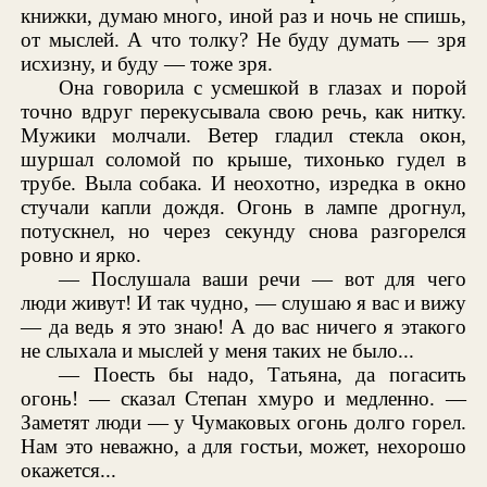
книжки, думаю много, иной раз и ночь не спишь,
от мыслей. А что толку? Не буду думать — зря
исхизну, и буду — тоже зря.
Она говорила с усмешкой в глазах и порой
точно вдруг перекусывала свою речь, как нитку.
Мужики молчали. Ветер гладил стекла окон,
шуршал соломой по крыше, тихонько гудел в
трубе. Выла собака. И неохотно, изредка в окно
стучали капли дождя. Огонь в лампе дрогнул,
потускнел, но через секунду снова разгорелся
ровно и ярко.
— Послушала ваши речи — вот для чего
люди живут! И так чудно, — слушаю я вас и вижу
— да ведь я это знаю! А до вас ничего я этакого
не слыхала и мыслей у меня таких не было...
— Поесть бы надо, Татьяна, да погасить
огонь! — сказал Степан хмуро и медленно. —
Заметят люди — у Чумаковых огонь долго горел.
Нам это неважно, а для гостьи, может, нехорошо
окажется...