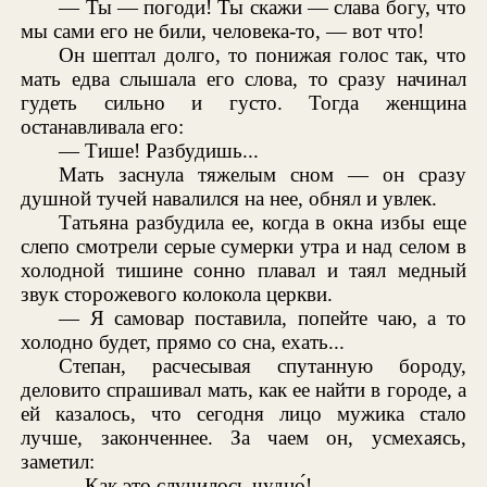
— Ты — погоди! Ты скажи — слава богу, что
мы сами его не били, человека-то, — вот что!
Он шептал долго, то понижая голос так, что
мать едва слышала его слова, то сразу начинал
гудеть сильно и густо. Тогда женщина
останавливала его:
— Тише! Разбудишь...
Мать заснула тяжелым сном — он сразу
душной тучей навалился на нее, обнял и увлек.
Татьяна разбудила ее, когда в окна избы еще
слепо смотрели серые сумерки утра и над селом в
холодной тишине сонно плавал и таял медный
звук сторожевого колокола церкви.
— Я самовар поставила, попейте чаю, а то
холодно будет, прямо со сна, ехать...
Степан, расчесывая спутанную бороду,
деловито спрашивал мать, как ее найти в городе, а
ей казалось, что сегодня лицо мужика стало
лучше, законченнее. За чаем он, усмехаясь,
заметил:
— Как это случилось чудно́!