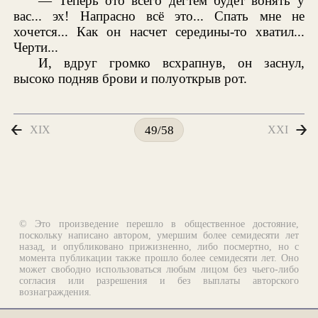
— Теперь ото всего дегтем будет вонять у
вас... эх! Напрасно всё это... Спать мне не
хочется... Как он насчет середины-то хватил...
Черти...
И, вдруг громко всхрапнув, он заснул,
высоко подняв брови и полуоткрыв рот.
XIX
XXI
49/58
© Это произведение перешло в общественное достояние,
поскольку написано автором, умершим более семидесяти лет
назад, и опубликовано прижизненно, либо посмертно, но с
момента публикации также прошло более семидесяти лет. Оно
может свободно использоваться любым лицом без чьего-либо
согласия или разрешения и без выплаты авторского
вознаграждения.