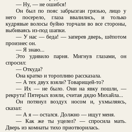
— Ну, — не ошибся!
Он был по пояс забрызган грязью, лицо у
него посерело, глаза ввалились, и только
кудрявые волосы буйно торчали во все стороны,
выбиваясь из-под шапки.
— У нас — беда! — заперев дверь, шёпотом
произнес он.
— Я знаю...
Это удивило парня. Мигнув глазами, он
спросил:
— Откуда?
Она кратко и торопливо рассказала.
— А тех двух взяли? Товарищей-то?
— Их — не было. Они на явку пошли, —
рекрута! Пятерых взяли, считая дядю Михайла...
Он потянул воздух носом и, ухмыляясь,
сказал:
— А я — остался. Должно — ищут меня.
— Как же ты уцелел? — спросила мать.
Дверь из комнаты тихо приотворилась.