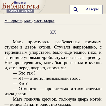
Авторы
М. Горький
.
Мать
.
Часть вторая
XX
Мать проснулась, разбуженная громким
стуком в дверь кухни. Стучали непрерывно, с
терпеливым упорством. Было еще темно, тихо, и
в тишине упрямая дробь стука вызывала тревогу.
Наскоро одевшись, мать быстро вышла в кухню
и, стоя перед дверью, спросила:
— Кто там?
— Я! — ответил незнакомый голос.
— Кто?
— Отоприте! — просительно и тихо ответили
из-за двери.
Мать подняла крючок, толкнула дверь ногой
— вошел Игнат и радостно сказал: