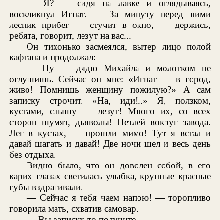
— Я? — сидя на лавке и оглядываясь,
воскликнул Игнат. — За минуту перед ними
лесник прибег — стучит в окно, — держись,
ребята, говорит, лезут на вас...
Он тихонько засмеялся, вытер лицо полой
кафтана и продолжал:
— Ну — дядю Михайла и молотком не
оглушишь. Сейчас он мне: «Игнат — в город,
живо! Помнишь женщину пожилую?» А сам
записку строчит. «На, иди!..» Я, ползком,
кустами, слышу — лезут! Много их, со всех
сторон шумят, дьяволы! Петлей вокруг завода.
Лег в кустах, — прошли мимо! Тут я встал и
давай шагать и давай! Две ночи шел и весь день
без отдыха.
Видно было, что он доволен собой, в его
карих глазах светилась улыбка, крупные красные
губы вздрагивали.
— Сейчас я тебя чаем напою! — торопливо
говорила мать, схватив самовар.
— Вы записку-то получите...