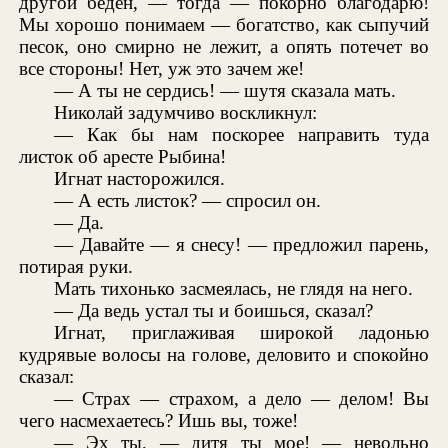
другой беден, — тогда — покорно благодарю!
Мы хорошо понимаем — богатство, как сыпучий
песок, оно смирно не лежит, а опять потечет во
все стороны! Нет, уж это зачем же!
— А ты не сердись! — шутя сказала мать.
Николай задумчиво воскликнул:
— Как бы нам поскорее направить туда
листок об аресте Рыбина!
Игнат насторожился.
— А есть листок? — спросил он.
— Да.
— Давайте — я снесу! — предложил парень,
потирая руки.
Мать тихонько засмеялась, не глядя на него.
— Да ведь устал ты и боишься, сказал?
Игнат, приглаживая широкой ладонью
кудрявые волосы на голове, деловито и спокойно
сказал:
— Страх — страхом, а дело — делом! Вы
чего насмехаетесь? Ишь вы, тоже!
— Эх ты, — дитя ты мое! — невольно