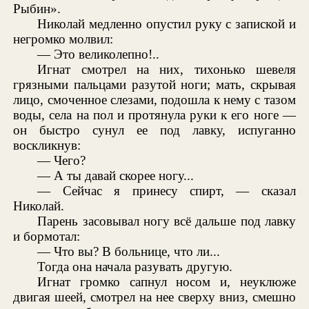
Рыбин».
Николай медленно опустил руку с запиской и
негромко молвил:
— Это великолепно!..
Игнат смотрел на них, тихонько шевеля
грязными пальцами разутой ноги; мать, скрывая
лицо, смоченное слезами, подошла к нему с тазом
воды, села на пол и протянула руки к его ноге —
он быстро сунул ее под лавку, испуганно
воскликнув:
— Чего?
— А ты давай скорее ногу...
— Сейчас я принесу спирт, — сказал
Николай.
Парень засовывал ногу всё дальше под лавку
и бормотал:
— Что вы? В больнице, что ли...
Тогда она начала разувать другую.
Игнат громко сапнул носом и, неуклюже
двигая шеей, смотрел на нее сверху вниз, смешно