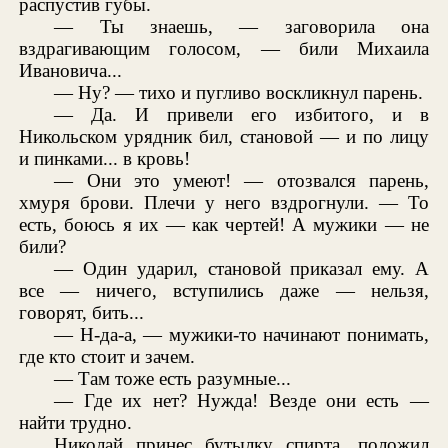
распустив губы.
— Ты знаешь, — заговорила она
вздрагивающим голосом, — били Михаила
Ивановича...
— Ну? — тихо и пугливо воскликнул парень.
— Да. И привели его избитого, и в
Никольском урядник бил, становой — и по лицу
и пинками... в кровь!
— Они это умеют! — отозвался парень,
хмуря брови. Плечи у него вздрогнули. — То
есть, боюсь я их — как чертей! А мужики — не
били?
— Один ударил, становой приказал ему. А
все — ничего, вступились даже — нельзя,
говорят, бить...
— Н-да-а, — мужики-то начинают понимать,
где кто стоит и зачем.
— Там тоже есть разумные...
— Где их нет? Нужда! Везде они есть —
найти трудно.
Николай принес бутылку спирта, положил