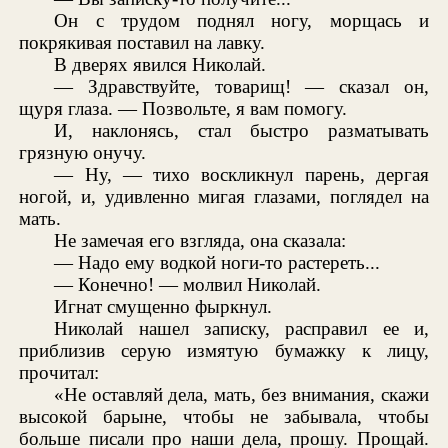
Он с трудом поднял ногу, морщась и
покрякивая поставил на лавку.
В дверях явился Николай.
— Здравствуйте, товарищ! — сказал он,
щуря глаза. — Позвольте, я вам помогу.
И, наклонясь, стал быстро разматывать
грязную онучу.
— Ну, — тихо воскликнул парень, дергая
ногой, и, удивленно мигая глазами, поглядел на
мать.
Не замечая его взгляда, она сказала:
— Надо ему водкой ноги-то растереть...
— Конечно! — молвил Николай.
Игнат смущенно фыркнул.
Николай нашел записку, расправил ее и,
приблизив серую измятую бумажку к лицу,
прочитал:
«Не оставляй дела, мать, без внимания, скажи
высокой барыне, чтобы не забывала, чтобы
больше писали про наши дела, прошу. Прощай.