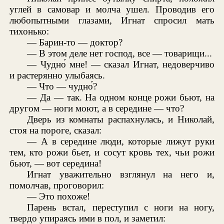
углей в самовар и молча ушел. Проводив его
любопытными глазами, Игнат спросил мать
тихонько:
— Барин-то — доктор?
— В этом деле нет господ, все — товарищи...
— Чудно́ мне! — сказал Игнат, недоверчиво
и растерянно улыбаясь.
— Что — чудно́?
— Да — так. На одном конце рожи бьют, на
другом — ноги моют, а в середине — что?
Дверь из комнаты распахнулась, и Николай,
стоя на пороге, сказал:
— А в середине люди, которые лижут руки
тем, кто рожи бьет, и сосут кровь тех, чьи рожи
бьют, — вот середина!
Игнат уважительно взглянул на него и,
помолчав, проговорил:
— Это похоже!
Парень встал, переступил с ноги на ногу,
твердо упираясь ими в пол, и заметил: