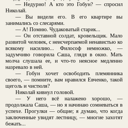
— Недурно! А кто это Гобун? — спросил
Николай.
— Вы видели его. В его квартире вы
занимались со слесарями.
— А! Помню. Чудаковатый старик...
— Он отставной солдат, кровельщик. Мало
развитой человек, с неисчерпаемой ненавистью ко
всякому насилию... Философ немножко, —
задумчиво говорила Саша, глядя в окно. Мать
молча слушала ее, и что-то неясное медленно
назревало в ней.
— Гобун хочет освободить племянника
своего, — помните, вам нравился Евченко, такой
щеголь и чистюля?
Николай кивнул головой.
— У него всё налажено хорошо, —
продолжала Саша, — но я начинаю сомневаться в
успехе. Прогулки — общие; я думаю, что когда
заключенные увидят лестницу, — многие захотят
бежать...