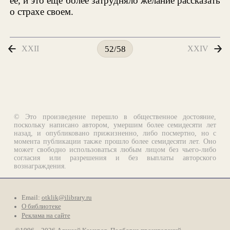
ее, и это еще более затрудняло желание рассказать
о страхе своем.
XXII
XXIV
52/58
© Это произведение перешло в общественное достояние,
поскольку написано автором, умершим более семидесяти лет
назад, и опубликовано прижизненно, либо посмертно, но с
момента публикации также прошло более семидесяти лет. Оно
может свободно использоваться любым лицом без чьего-либо
согласия или разрешения и без выплаты авторского
вознаграждения.
Email:
otklik@ilibrary.ru
О библиотеке
Реклама на сайте