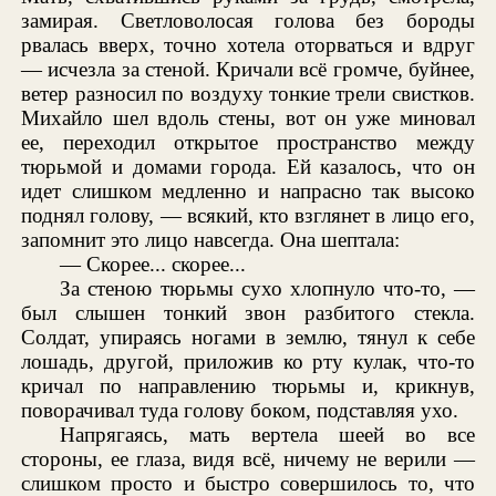
замирая. Светловолосая голова без бороды
рвалась вверх, точно хотела оторваться и вдруг
— исчезла за стеной. Кричали всё громче, буйнее,
ветер разносил по воздуху тонкие трели свистков.
Михайло шел вдоль стены, вот он уже миновал
ее, переходил открытое пространство между
тюрьмой и домами города. Ей казалось, что он
идет слишком медленно и напрасно так высоко
поднял голову, — всякий, кто взглянет в лицо его,
запомнит это лицо навсегда. Она шептала:
— Скорее... скорее...
За стеною тюрьмы сухо хлопнуло что-то, —
был слышен тонкий звон разбитого стекла.
Солдат, упираясь ногами в землю, тянул к себе
лошадь, другой, приложив ко рту кулак, что-то
кричал по направлению тюрьмы и, крикнув,
поворачивал туда голову боком, подставляя ухо.
Напрягаясь, мать вертела шеей во все
стороны, ее глаза, видя всё, ничему не верили —
слишком просто и быстро совершилось то, что