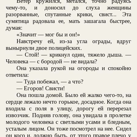
Ветер кружился, метался, точно радуясь
чему-то, и доносил до слуха женщины
разорванные, спутанные крики, свист... Эта
сумятица радовала ее, мать зашагала быстрее,
думая:
«Значит — мог бы и он!»
Навстречу ей, из-за угла ограды, вдруг
вынырнули двое полицейских.
— Стой! — крикнул один, тяжело дыша. —
Человека — с бородой — не видала?
Она указала рукой на огороды и спокойно
ответила:
— Туда побежал, — а что?
— Егоров! Свисти!
Она пошла домой. Было ей жалко чего-то, на
сердце лежало нечто горькое, досадное. Когда она
входила с поля в улицу, дорогу ей перерезал
извозчик. Подняв голову, она увидала в пролетке
молодого человека с светлыми усами и бледным,
усталым лицом. Он тоже посмотрел на нее. Сидел
он косо и, должно быть, от этого правое плечо у