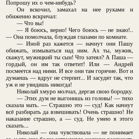
Попрошу их о чем-нибудь?
Он вскочил, замахал на нее руками и
обиженно вскричал:
— Что вы!
— Я боюсь, верно! Чего боюсь — не знаю!..
— Она помолчала, блуждая глазами по комнате.
— Иной раз кажется — начнут они Пашу
обижать, измываться над ним. Ах ты, мужик,
скажут, мужицкий ты сын! Что затеял? А Паша —
гордый, он им так ответит! Или — Андрей
посмеется над ними. И все они там горячие. Вот и
думаешь — вдруг не стерпит... И засудят так, что
уж и не увидишь никогда!
Николай хмуро молчал, дергая свою бородку.
— Этих дум не выгонишь из головы! — тихо
сказала мать. — Страшно это — суд! Как начнут
всё разбирать да взвешивать! Очень страшно! Не
наказание страшно, а — суд. Не умею я этого
сказать...
Николай — она чувствовала — не понимает