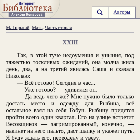
Авторы
М. Горький
.
Мать
.
Часть вторая
XXIII
Так, в этой туче недоумения и уныния, под
тяжестью тоскливых ожиданий, она молча жила
день, два, а на третий явилась Саша и сказала
Николаю:
— Всё готово! Сегодня в час...
— Уже готово? — удивился он.
— Да ведь чего же? Мне нужно было только
достать место и одежду для Рыбина, всё
остальное взял на себя Гобун. Рыбину придется
пройти всего один квартал. Его на улице встретит
Весовщиков — загримированный, конечно, —
накинет на него пальто, даст шапку и укажет путь.
Я буду ждать его, переодену и увезу.