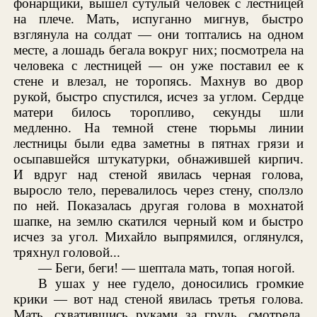
фонарщики, вышел сутулый человек с лестницей
на плече. Мать, испуганно мигнув, быстро
взглянула на солдат — они топтались на одном
месте, а лошадь бегала вокруг них; посмотрела на
человека с лестницей — он уже поставил ее к
стене и влезал, не торопясь. Махнув во двор
рукой, быстро спустился, исчез за углом. Сердце
матери билось торопливо, секунды шли
медленно. На темной стене тюрьмы линии
лестницы были едва заметны в пятнах грязи и
осыпавшейся штукатурки, обнажившей кирпич.
И вдруг над стеной явилась черная голова,
выросло тело, перевалилось через стену, сползло
по ней. Показалась другая голова в мохнатой
шапке, на землю скатился черный ком и быстро
исчез за угол. Михайло выпрямился, оглянулся,
тряхнул головой...
— Беги, беги! — шептала мать, топая ногой.
В ушах у нее гудело, доносились громкие
крики — вот над стеной явилась третья голова.
Мать, схватившись руками за грудь, смотрела,