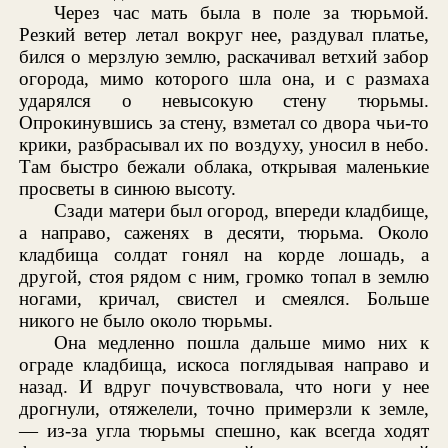
Через час мать была в поле за тюрьмой.
Резкий ветер летал вокруг нее, раздувал платье,
бился о мерзлую землю, раскачивал ветхий забор
огорода, мимо которого шла она, и с размаха
ударялся о невысокую стену тюрьмы.
Опрокинувшись за стену, взметал со двора чьи-то
крики, разбрасывал их по воздуху, уносил в небо.
Там быстро бежали облака, открывая маленькие
просветы в синюю высоту.
Сзади матери был огород, впереди кладбище,
а направо, саженях в десяти, тюрьма. Около
кладбища солдат гонял на корде лошадь, а
другой, стоя рядом с ним, громко топал в землю
ногами, кричал, свистел и смеялся. Больше
никого не было около тюрьмы.
Она медленно пошла дальше мимо них к
ограде кладбища, искоса поглядывая направо и
назад. И вдруг почувствовала, что ноги у нее
дрогнули, отяжелели, точно примерзли к земле,
— из-за угла тюрьмы спешно, как всегда ходят