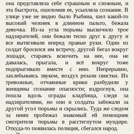
она представляла себе страшным и сложным, и
эта быстрота, ошеломив ее, усыпляла сознание. В
улице уже не видно было Рыбина, шел какой-то
высокий человек в длинном пальто, бежала
девочка. Из-за угла тюрьмы выскочило трое
надзирателей, они бежали тесно друг к другу и
все вытягивали вперед правые руки. Один из
солдат бросился им встречу, другой бегал вокруг
лошади, стараясь вскочить на нее, она не
давалась, прыгала, и всё вокруг тоже
подпрыгивало вместе с нею. Непрерывно,
захлебываясь звуком, воздух резали свистки. Их
тревожные, отчаянные крики разбудили у
женщины сознание опасности; вздрогнув, она
пошла вдоль ограды кладбища, следя за
надзирателями, но они и солдаты забежали за
другой угол тюрьмы и скрылись. Туда же следом
за ними пробежал знакомый ей помощник
смотрителя тюрьмы в расстегнутом мундире.
Откуда-то появилась полиция, сбегался народ.