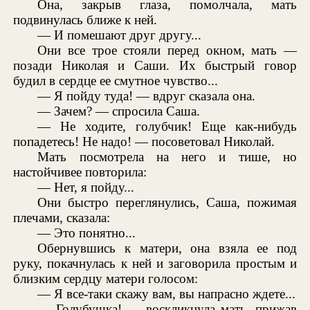
Она, закрыв глаза, помолчала, мать
подвинулась ближе к ней.
— И помешают друг другу...
Они все трое стояли перед окном, мать —
позади Николая и Саши. Их быстрый говор
будил в сердце ее смутное чувство...
— Я пойду туда! — вдруг сказала она.
— Зачем? — спросила Саша.
— Не ходите, голубчик! Еще как-нибудь
попадетесь! Не надо! — посоветовал Николай.
Мать посмотрела на него и тише, но
настойчивее повторила:
— Нет, я пойду...
Они быстро переглянулись, Саша, пожимая
плечами, сказала:
— Это понятно...
Обернувшись к матери, она взяла ее под
руку, покачнулась к ней и заговорила простым и
близким сердцу матери голосом:
— Я все-таки скажу вам, вы напрасно ждете...
— Голубушка! — воскликнула мать, прижав