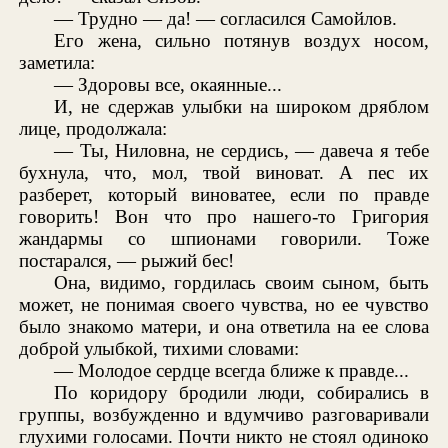
— Трудно — да! — согласился Самойлов.
Его жена, сильно потянув воздух носом,
заметила:
— Здоровы все, окаянные...
И, не сдержав улыбки на широком дряблом
лице, продолжала:
— Ты, Ниловна, не сердись, — давеча я тебе
бухнула, что, мол, твой виноват. А пес их
разберет, который виноватее, если по правде
говорить! Вон что про нашего-то Григория
жандармы со шпионами говорили. Тоже
постарался, — рыжий бес!
Она, видимо, гордилась своим сыном, быть
может, не понимая своего чувства, но ее чувство
было знакомо матери, и она ответила на ее слова
доброй улыбкой, тихими словами:
— Молодое сердце всегда ближе к правде...
По коридору бродили люди, собирались в
группы, возбужденно и вдумчиво разговаривали
глухими голосами. Почти никто не стоял одиноко