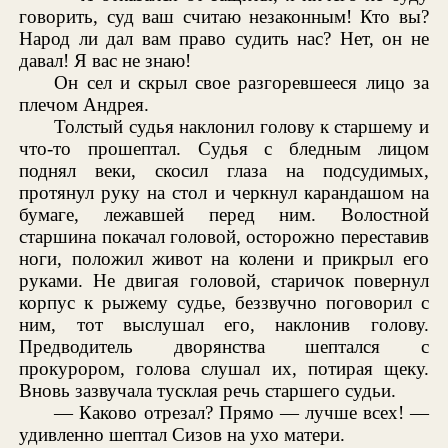
говорить, суд ваш считаю незаконным! Кто вы?
Народ ли дал вам право судить нас? Нет, он не
давал! Я вас не знаю!
Он сел и скрыл свое разгоревшееся лицо за
плечом Андрея.
Толстый судья наклонил голову к старшему и
что-то прошептал. Судья с бледным лицом
поднял веки, скосил глаза на подсудимых,
протянул руку на стол и черкнул карандашом на
бумаге, лежавшей перед ним. Волостной
старшина покачал головой, осторожно переставив
ноги, положил живот на колени и прикрыл его
руками. Не двигая головой, старичок повернул
корпус к рыжему судье, беззвучно поговорил с
ним, тот выслушал его, наклонив голову.
Предводитель дворянства шептался с
прокурором, голова слушал их, потирая щеку.
Вновь зазвучала тусклая речь старшего судьи.
— Каково отрезал? Прямо — лучше всех! —
удивленно шептал Сизов на ухо матери.