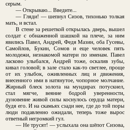
серым.
— Открываю... Введите...
— Гляди! — шепнул Сизов, тихонько толкая
мать, и встал.
В стене за решеткой открылась дверь, вышел
солдат с обнаженной шашкой на плече, за ним
явились Павел, Андрей, Федя Мазин, оба Гусевы,
Самойлов, Букин, Сомов и еще человек пять
молодежи, незнакомой матери по именам. Павел
ласково улыбался, Андрей тоже, оскалив зубы,
кивал головой; в зале стало как-то светлее, проще
от их улыбок, оживленных лиц и движения,
внесенного ими в натянутое, чопорное молчание.
Жирный блеск золота на мундирах потускнел,
стал мягче, веяние бодрой уверенности,
дуновение живой силы коснулось сердца матери,
будя его. И на скамьях сзади нее, где до той поры
люди подавленно ожидали, теперь тоже вырос
ответный негромкий гул.
— Не трусят! — услыхала она шёпот Сизова,