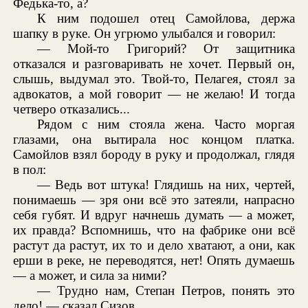
Федька-то, а?
К ним подошел отец Самойлова, держа
шапку в руке. Он угрюмо улыбался и говорил:
— Мой-то Григорий? От защитника
отказался и разговаривать не хочет. Первый он,
слышь, выдумал это. Твой-то, Пелагея, стоял за
адвокатов, а мой говорит — не желаю! И тогда
четверо отказались...
Рядом с ним стояла жена. Часто моргая
глазами, она вытирала нос концом платка.
Самойлов взял бороду в руку и продолжал, глядя
в пол:
— Ведь вот штука! Глядишь на них, чертей,
понимаешь — зря они всё это затеяли, напрасно
себя губят. И вдруг начнешь думать — а может,
их правда? Вспомнишь, что на фабрике они всё
растут да растут, их то и дело хватают, а они, как
ерши в реке, не переводятся, нет! Опять думаешь
— а может, и сила за ними?
— Трудно нам, Степан Петров, понять это
дело! — сказал Сизов.