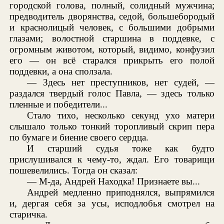
городской голова, полный, солидный мужчина;
предводитель дворянства, седой, большебородый
и краснолицый человек, с большими добрыми
глазами; волостной старшина в поддевке, с
огромным животом, который, видимо, конфузил
его — он всё старался прикрыть его полой
поддевки, а она сползала.
— Здесь нет преступников, нет судей, —
раздался твердый голос Павла, — здесь только
пленные и победители...
Стало тихо, несколько секунд ухо матери
слышало только тонкий торопливый скрип пера
по бумаге и биение своего сердца.
И старший судья тоже как будто
прислушивался к чему-то, ждал. Его товарищи
пошевелились. Тогда он сказал:
— М-да, Андрей Находка! Признаете вы...
Андрей медленно приподнялся, выпрямился
и, дергая себя за усы, исподлобья смотрел на
старичка.