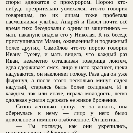
споры адвокатов с прокурором. Порою кто-
нибудь презрительно усмехался, что-то говорил
товарищам, по их лицам тоже пробегала
насмешливая улыбка. Андрей и Павел почти всё
время тихо беседовали с одним из защитников —
мать накануне видела его у Николая. К их беседе
прислушивался Мазин, оживленный и подвижный
более других, Самойлов что-то порою говорил
Ивану Гусеву, и мать видела, что каждый раз
Иван, незаметно отталкивая товарища локтем,
едва сдерживает смех, лицо у него краснеет, щеки
надуваются, он наклоняет голову. Раза два он уже
фыркнул, а после этого несколько минут сидел
надутый, стараясь быть более солидным. И в
каждом, так или иначе, играла молодость, легко
одолевая усилия сдержать ее живое брожение.
Сизов легонько тронул ее за локоть, она
обернулась к нему — лицо у него было
довольное и немного озабоченное. Он шептал:
— Ты погляди, как они укрепились,
материны дети, а? Бароны, а?