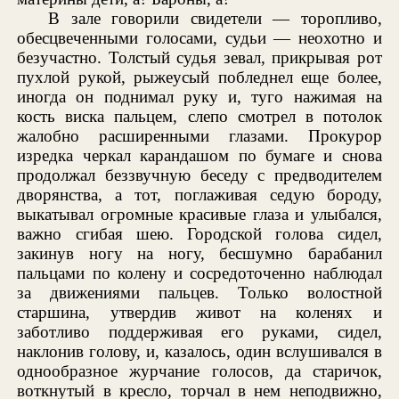
В зале говорили свидетели — торопливо,
обесцвеченными голосами, судьи — неохотно и
безучастно. Толстый судья зевал, прикрывая рот
пухлой рукой, рыжеусый побледнел еще более,
иногда он поднимал руку и, туго нажимая на
кость виска пальцем, слепо смотрел в потолок
жалобно расширенными глазами. Прокурор
изредка черкал карандашом по бумаге и снова
продолжал беззвучную беседу с предводителем
дворянства, а тот, поглаживая седую бороду,
выкатывал огромные красивые глаза и улыбался,
важно сгибая шею. Городской голова сидел,
закинув ногу на ногу, бесшумно барабанил
пальцами по колену и сосредоточенно наблюдал
за движениями пальцев. Только волостной
старшина, утвердив живот на коленях и
заботливо поддерживая его руками, сидел,
наклонив голову, и, казалось, один вслушивался в
однообразное журчание голосов, да старичок,
воткнутый в кресло, торчал в нем неподвижно,