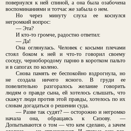
повернулся к ней спиной, а она была озабочена
воспоминаниями и тотчас же забыла о нем.
Но через минуту слуха ее коснулся
негромкий вопрос:
— Эта?
И кто-то громче, радостно ответил:
— Да!
Она оглянулась. Человек с косыми плечами
стоял боком к ней и что-то говорил своему
соседу, чернобородому парню в коротком пальто
и в сапогах по колено.
Снова память ее беспокойно вздрогнула, но
не создала ничего ясного. В груди ее
повелительно разгоралось желание говорить
людям о правде сына, ей хотелось слышать, что
скажут люди против этой правды, хотелось по их
словам догадаться о решении суда.
— Разве так судят? — осторожно и негромко
начала она, обращаясь к Сизову. —
Допытываются о том — что кем сделано, а зачем