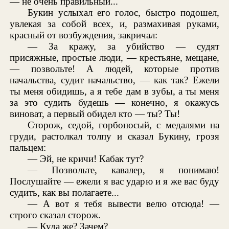
— не очень правильный...
Букин услыхал его голос, быстро подошел,
увлекая за собой всех, и, размахивая руками,
красный от возбуждения, закричал:
— За кражу, за убийство — судят
присяжные, простые люди, — крестьяне, мещане,
— позвольте! А людей, которые против
начальства, судит начальство, — как так? Ежели
ты меня обидишь, а я тебе дам в зубы, а ты меня
за это судить будешь — конечно, я окажусь
виноват, а первый обидел кто — ты? Ты!
Сторож, седой, горбоносый, с медалями на
груди, растолкал толпу и сказал Букину, грозя
пальцем:
— Эй, не кричи! Кабак тут?
— Позвольте, кавалер, я понимаю!
Послушайте — ежели я вас ударю и я же вас буду
судить, как вы полагаете...
— А вот я тебя вывести велю отсюда! —
строго сказал сторож.
— Куда же? Зачем?