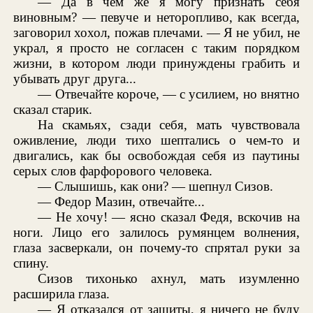
— Да в чем же я могу признать себя
виновным? — певуче и неторопливо, как всегда,
заговорил хохол, пожав плечами. — Я не убил, не
украл, я просто не согласен с таким порядком
жизни, в котором люди принуждены грабить и
убывать друг друга...
— Отвечайте короче, — с усилием, но внятно
сказал старик.
На скамьях, сзади себя, мать чувствовала
оживление, люди тихо шептались о чем-то и
двигались, как бы освобождая себя из паутины
серых слов фарфорового человека.
— Слышишь, как они? — шепнул Сизов.
— Федор Мазин, отвечайте...
— Не хочу! — ясно сказал Федя, вскочив на
ноги. Лицо его залилось румянцем волнения,
глаза засверкали, он почему-то спрятал руки за
спину.
Сизов тихонько ахнул, мать изумленно
расширила глаза.
— Я отказался от защиты, я ничего не буду