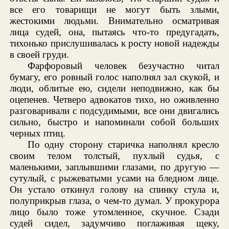
все его товарищи не могут быть злыми,
жестокими людьми. Внимательно осматривая
лица судей, она, пытаясь что-то предугадать,
тихонько прислушивалась к росту новой надежды
в своей груди.
Фарфоровый человек безучастно читал
бумагу, его ровный голос наполнял зал скукой, и
люди, облитые ею, сидели неподвижно, как бы
оцепенев. Четверо адвокатов тихо, но оживленно
разговаривали с подсудимыми, все они двигались
сильно, быстро и напоминали собой больших
черных птиц.
По одну сторону старичка наполнял кресло
своим телом толстый, пухлый судья, с
маленькими, заплывшими глазами, по другую —
сутулый, с рыжеватыми усами на бледном лице.
Он устало откинул голову на спинку стула и,
полуприкрыв глаза, о чем-то думал. У прокурора
лицо было тоже утомленное, скучное. Сзади
судей сидел, задумчиво поглаживая щеку,