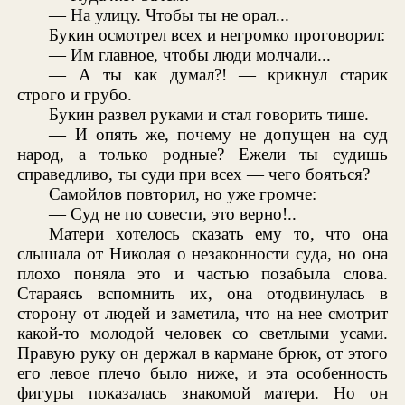
— На улицу. Чтобы ты не орал...
Букин осмотрел всех и негромко проговорил:
— Им главное, чтобы люди молчали...
— А ты как думал?! — крикнул старик
строго и грубо.
Букин развел руками и стал говорить тише.
— И опять же, почему не допущен на суд
народ, а только родные? Ежели ты судишь
справедливо, ты суди при всех — чего бояться?
Самойлов повторил, но уже громче:
— Суд не по совести, это верно!..
Матери хотелось сказать ему то, что она
слышала от Николая о незаконности суда, но она
плохо поняла это и частью позабыла слова.
Стараясь вспомнить их, она отодвинулась в
сторону от людей и заметила, что на нее смотрит
какой-то молодой человек со светлыми усами.
Правую руку он держал в кармане брюк, от этого
его левое плечо было ниже, и эта особенность
фигуры показалась знакомой матери. Но он