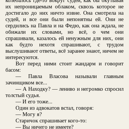
колебалось где-то вокруг судей, как бы окутывая
их непроницаемым облаком, сквозь которое не
достигало до них ничто извне. Она смотрела на
судей, и все они были непонятны ей. Они не
сердились на Павла и на Федю, как она ждала, не
обижали их словами, но всё, о чем они
спрашивали, казалось ей ненужным для них, они
как будто нехотя спрашивают, с трудом
выслушивают ответы, всё заранее знают, ничем не
интересуются.
Вот перед ними стоит жандарм и говорит
басом:
— Павла Власова называли главным
зачинщиком все...
— А Находку? — лениво и негромко спросил
толстый судья.
— И его тоже...
Один из адвокатов встал, говоря:
— Могу я?
Старичок спрашивает кого-то:
— Вы ничего не имеете?