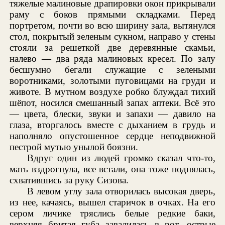
тяжелые малиновые драпировки окон прикрывали
раму с боков прямыми складками. Перед
портретом, почти во всю ширину зала, вытянулся
стол, покрытый зеленым сукном, направо у стены
стояли за решеткой две деревянные скамьи,
налево — два ряда малиновых кресел. По залу
бесшумно бегали служащие с зелеными
воротниками, золотыми пуговицами на груди и
животе. В мутном воздухе робко блуждал тихий
шёпот, носился смешанный запах аптеки. Всё это
— цвета, блески, звуки и запахи — давило на
глаза, вторгалось вместе с дыханием в грудь и
наполняло опустошенное сердце неподвижной
пестрой мутью унылой боязни.
Вдруг один из людей громко сказал что-то,
мать вздрогнула, все встали, она тоже поднялась,
схватившись за руку Сизова.
В левом углу зала отворилась высокая дверь,
из нее, качаясь, вышел старичок в очках. На его
сером личике тряслись белые редкие баки,
верхняя бритая губа завалилась в рот, острые