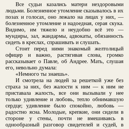
Все судьи казались матери нездоровыми
людьми. Болезненное утомление сказывалось в их
позах и голосах, оно лежало на лицах у них, —
болезненное утомление и надоедная, серая скука.
Видимо, им тяжело и неудобно всё это —
мундиры, зал, жандармы, адвокаты, обязанность
сидеть в креслах, спрашивать и слушать.
Стоит перед ними знакомый желтолицый
офицер и важно, растягивая слова, громко
рассказывает о Павле, об Андрее. Мать, слушая
его, невольно думала:
«Немного ты знаешь».
И смотрела на людей за решеткой уже без
страха за них, без жалости к ним — к ним не
приставала жалость, все они вызывали у нее
только удивление и любовь, тепло обнимавшую
сердце; удивление было спокойно, любовь —
радостно ясна. Молодые, крепкие, они сидели в
стороне у стены, почти не вмешиваясь в
однообразный разговор свидетелей и судей, в