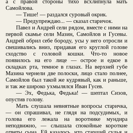
а с правой стороны тихо всхлипнула мать
Самойлова.
— Тише! — раздался суровый окрик.
— Предупреждаю... — сказал старичок.
Павел и Андрей сели рядом, вместе с ними на
первой скамье сели Мазин, Самойлов и Гусевы.
Андрей обрил себе бороду, усы у него отросли и
свешивались вниз, придавая его круглой голове
сходство с головой кошки. Что-то новое
появилось на его лице — острое и едкое в
складках рта, темное в глазах. На верхней губе
Мазина чернели две полоски, лицо стало полнее,
Самойлов был такой же кудрявый, как и раньше,
и так же широко ухмылялся Иван Гусев.
— Эх, Федька, Федька! — шептал Сизов,
опустив голову.
Мать слушала невнятные вопросы старичка,
— он спрашивал, не глядя на подсудимых, и
голова его лежала на воротнике мундира
неподвижно, — слышала спокойные короткие
ответы сына. Ей казалось, что старший судья и