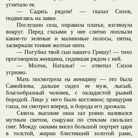
угнетало ее.
— Садись рядом! — сказал Сизов,
подвигаясь на лавке.
Послушно села, оправила платье, взглянула
вокруг. Перед глазами у нее слитно поплыли
какие-то зеленые и малиновые полосы, пятна,
засверкали тонкие желтые нити.
— Погубил твой сын нашего Гришу! — тихо
проговорила женщина, сидевшая рядом с ней.
— Молчи, Наталья! — ответил Сизов
угрюмо.
Мать посмотрела на женщину — это была
Самойлова, дальше сидел ее муж, лысый,
благообразный человек, с окладистой рыжей
бородой. Лицо у него было костлявое; прищурив
глаза, он смотрел вперед, и борода его дрожала.
Сквозь высокие окна зал ровно наливался
мутным светом, снаружи по стеклам скользил
снег. Между окнами висел большой портрет царя
в толстой, жирно блестевшей золотой раме,