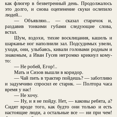
как флюгер в безветренный день. Продолжалось
это долго, и снова оцепенение скуки ослепило
людей...
— Объявляю... — сказал старичок и,
раздавив тонкими губами следующие слова,
встал.
Шум, вздохи, тихие восклицания, кашель и
шарканье ног наполнили зал. Подсудимых увели,
уходя, они, улыбаясь, кивали головами родным и
знакомым, а Иван Гусев негромко крикнул кому-
то:
— Не робей, Егор!..
Мать и Сизов вышли в коридор.
— Чай пить в трактир пойдешь? — заботливо
и задумчиво спросил ее старик. — Полтора часа
время у нас!
— Не хочу.
— Ну, и я не пойду. Нет, — каковы ребята, а?
Сидят вроде того, как будто они только и есть
настоящие люди, а остальные все — ни при чем!