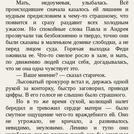
Мать, недоумевая, улыбалась. Всё
происходившее сначала казалось ей лишним и
нудным предисловием к чему-то страшному, что
появится и сразу раздавит всех холодным
ужасом. Но спокойные слова Павла и Андрея
прозвучали так безбоязненно и твердо, точно они
были сказаны в маленьком домике слободки, а не
перед лицом суда. Горячая выходка Феди
оживила ее. Что-то смелое росло в зале, и мать,
по движению людей сзади себя, догадывалась,
что не она одна чувствует это.
— Ваше мнение? — сказал старичок.
Лысоватый прокурор встал и, держась одной
рукой за конторку, быстро заговорил, приводя
цифры. В его голосе не слышно было страшного.
Но в то же время сухой, колющий налет
бередил и тревожил сердце матери — было
смутное ощущение чего-то враждебного ей. Оно
не угрожало, не кричало, а развивалось
невидимо, неуловимо. Лениво и тупо оно