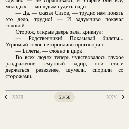
сделано — не спрашивают. И старые они все,
молодых — молодым судить надо...
— Да, — сказал Сизов, — трудно нам понять
это дело, трудно! — И задумчиво покачал
головой.
Сторож, открыв дверь зала, крикнул:
— Родственники! Показывай билеты...
Угрюмый голос неторопливо проговорил:
— Билеты, — словно в цирк!
Во всех людях теперь чувствовалось глухое
раздражение, смутный задор, они стали
держаться развязнее, шумели, спорили со
сторожами.
XXIII
XXV
53/58