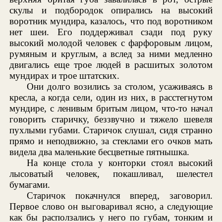
скулы и подбородок опирались на высокий
воротник мундира, казалось, что под воротником
нет шеи. Его поддерживал сзади под руку
высокий молодой человек с фарфоровым лицом,
румяным и круглым, а вслед за ними медленно
двигались еще трое людей в расшитых золотом
мундирах и трое штатских.
Они долго возились за столом, усаживаясь в
кресла, а когда сели, один из них, в расстегнутом
мундире, с ленивым бритым лицом, что-то начал
говорить старичку, беззвучно и тяжело шевеля
пухлыми губами. Старичок слушал, сидя странно
прямо и неподвижно, за стеклами его очков мать
видела два маленькие бесцветные пятнышка.
На конце стола у конторки стоял высокий
лысоватый человек, покашливал, шелестел
бумагами.
Старичок покачнулся вперед, заговорил.
Первое слово он выговаривал ясно, а следующие
как бы расползались у него по губам, тонким и