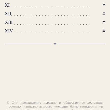
»
XI
»
XII
»
XIII
»
XIV
✦
© Это произведение перешло в общественное достояние,
поскольку написано автором, умершим более семидесяти лет