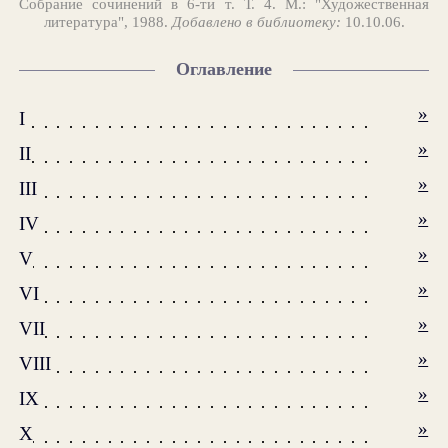
Собрание сочинений в 6-ти т. Т. 4. М.: "Художественная
литература", 1988.
Добавлено в библиотеку:
10.10.06.
Оглавление
»
I
»
II
»
III
»
IV
»
V
»
VI
»
VII
»
VIII
»
IX
»
X