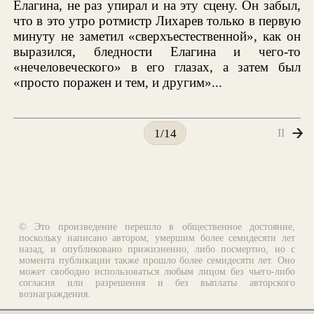
Елагина, не раз упирал и на эту сцену. Он забыл,
что в это утро ротмистр Лихарев только в первую
минуту не заметил «сверхъестественной», как он
выразился, бледности Елагина и чего-то
«нечеловеческого» в его глазах, а затем был
«просто поражен и тем, и другим»...
II
1/14
© Это произведение перешло в общественное достояние,
поскольку написано автором, умершим более семидесяти лет
назад, и опубликовано прижизненно, либо посмертно, но с
момента публикации также прошло более семидесяти лет. Оно
может свободно использоваться любым лицом без чьего-либо
согласия или разрешения и без выплаты авторского
вознаграждения.