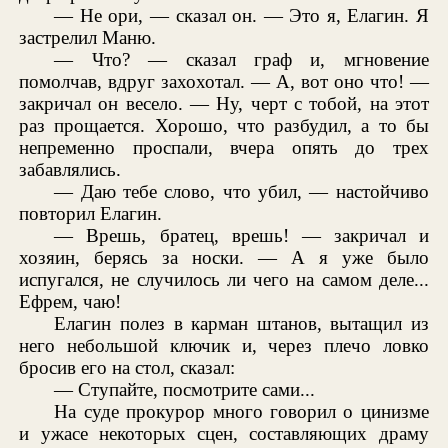
— Не ори, — сказал он. — Это я, Елагин. Я
застрелил Маню.
— Что? — сказал граф и, мгновение
помолчав, вдруг захохотал. — А, вот оно что! —
закричал он весело. — Ну, черт с тобой, на этот
раз прощается. Хорошо, что разбудил, а то бы
непременно проспали, вчера опять до трех
забавлялись.
— Даю тебе слово, что убил, — настойчиво
повторил Елагин.
— Врешь, братец, врешь! — закричал и
хозяин, берясь за носки. — А я уже было
испугался, не случилось ли чего на самом деле...
Ефрем, чаю!
Елагин полез в карман штанов, вытащил из
него небольшой ключик и, через плечо ловко
бросив его на стол, сказал:
— Ступайте, посмотрите сами...
На суде прокурор много говорил о цинизме
и ужасе некоторых сцен, составляющих драму