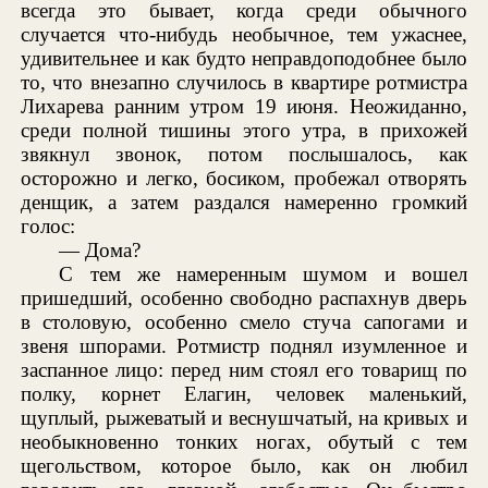
всегда это бывает, когда среди обычного
случается что-нибудь необычное, тем ужаснее,
удивительнее и как будто неправдоподобнее было
то, что внезапно случилось в квартире ротмистра
Лихарева ранним утром 19 июня. Неожиданно,
среди полной тишины этого утра, в прихожей
звякнул звонок, потом послышалось, как
осторожно и легко, босиком, пробежал отворять
денщик, а затем раздался намеренно громкий
голос:
— Дома?
С тем же намеренным шумом и вошел
пришедший, особенно свободно распахнув дверь
в столовую, особенно смело стуча сапогами и
звеня шпорами. Ротмистр поднял изумленное и
заспанное лицо: перед ним стоял его товарищ по
полку, корнет Елагин, человек маленький,
щуплый, рыжеватый и веснушчатый, на кривых и
необыкновенно тонких ногах, обутый с тем
щегольством, которое было, как он любил