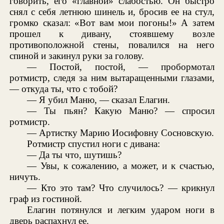
говорить, его «главной» слабостью. Он быстро
снял с себя летнюю шинель и, бросив ее на стул,
громко сказал: «Вот вам мои погоны!» А затем
прошел к дивану, стоявшему возле
противоположной стены, повалился на него
спиной и закинул руки за голову.
— Постой, постой, — пробормотал
ротмистр, следя за ним вытаращенными глазами,
— откуда ты, что с тобой?
— Я убил Маню, — сказал Елагин.
— Ты пьян? Какую Маню? — спросил
ротмистр.
— Артистку Марию Иосифовну Сосновскую.
Ротмистр спустил ноги с дивана:
— Да ты что, шутишь?
— Увы, к сожалению, а может, и к счастью,
ничуть.
— Кто это там? Что случилось? — крикнул
граф из гостиной.
Елагин потянулся и легким ударом ноги в
дверь распахнул ее.