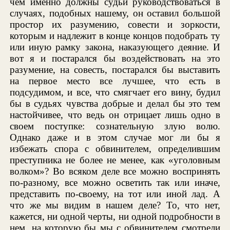
чем именно должны судьи руководствоваться в
случаях, подобных нашему, он оставил большой
простор их разумению, совести и зоркости,
которым и надлежит в конце концов подобрать ту
или иную рамку закона, наказующего деяние. И
вот я и постарался бы воздействовать на это
разумение, на совесть, постарался бы выставить
на первое место все лучшее, что есть в
подсудимом, и все, что смягчает его вину, будил
бы в судьях чувства добрые и делал бы это тем
настойчивее, что ведь он отрицает лишь одно в
своем поступке: сознательную злую волю.
Однако даже и в этом случае мог ли бы я
избежать спора с обвинителем, определившим
преступника не более не менее, как «уголовным
волком»? Во всяком деле все можно воспринять
по-разному, все можно осветить так или иначе,
представить по-своему, на тот или иной лад. А
что же мы видим в нашем деле? То, что нет,
кажется, ни одной черты, ни одной подробности в
нем, на которую бы мы с обвинителем смотрели