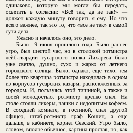
одинаково, которую мы могли бы передать,
осветить в согласии: «Всё так, да не так!» —
должен каждую минуту говорить я ему. Но что
всего важнее, так это то, что «все не так» в самой
сути дела...
Ужасно и началось оно, это дело.
Было 19 июня прошлого года. Было раннее
утро, был шестой час, но в столовой ротмистра
лейб-гвардии гусарского полка Лихарева было
уже светло, душно, сухо и жарко от летнего
городского солнца. Было, однако, еще тихо, тем
более что квартира ротмистра находилась в одном
из корпусов гусарских казарм, расположенных за
городом. И, пользуясь этой тишиной, а также и
своей молодостью, ротмистр крепко спал. На
столе стояли ликеры, чашки с недопитым кофеем.
В соседней комнате, в гостиной, спал другой
офицер, штаб-ротмистр граф Кошиц, а еще
дальше, в кабинете, корнет Севский. Утро было,
словом, вполне обычное, картина простая, но, как