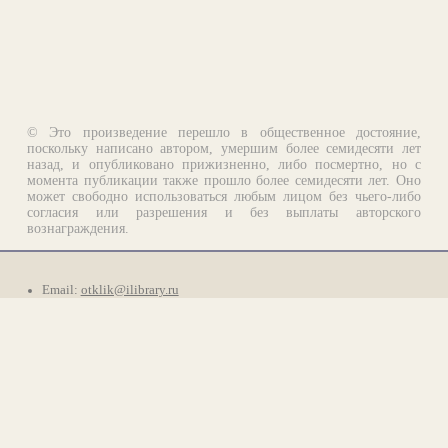
© Это произведение перешло в общественное достояние,
поскольку написано автором, умершим более семидесяти лет
назад, и опубликовано прижизненно, либо посмертно, но с
момента публикации также прошло более семидесяти лет. Оно
может свободно использоваться любым лицом без чьего-либо
согласия или разрешения и без выплаты авторского
вознаграждения.
Email:
otklik@ilibrary.ru
О библиотеке
Реклама на сайте
©1996—2026 Алексей Комаров. Подборка произведений,
оформление, программирование.