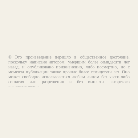
© Это произведение перешло в общественное достояние,
поскольку написано автором, умершим более семидесяти лет
назад, и опубликовано прижизненно, либо посмертно, но с
момента публикации также прошло более семидесяти лет. Оно
может свободно использоваться любым лицом без чьего-либо
согласия или разрешения и без выплаты авторского
вознаграждения.
Email:
otklik@ilibrary.ru
О библиотеке
Реклама на сайте
©1996—2026 Алексей Комаров. Подборка произведений,
оформление, программирование.