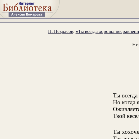
Н. Некрасов
.
«Ты всегда хороша несравненно
Ни
Ты всегда
Но когда 
Оживляетс
Твой весе
Ты хохоче
Так враго