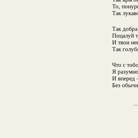
То, понур
Так лукав
Так добра 
Поцалуй т
И твои не
Так голуб
Что с тоб
Я разумно
И вперед 
Без обычн