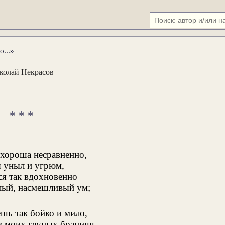
...»
колай Некрасов
* * *
 хороша несравненно,
я уныл и угрюм,
я так вдохновенно
лый, насмешливый ум;
шь так бойко и мило,
в моих глупых бранишь,