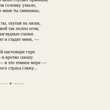
ив головку уныло,
о меня ты смешишь;
ты, скупая на ласки,
вой так полон огня,
наглядные глазки
ят и гладят меня, —
ой настоящее горе
 и кротко сношу
— в это темное море —
ого страха гляжу...
✦