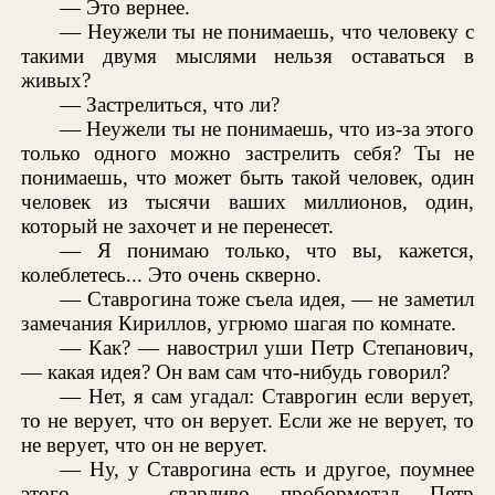
— Это вернее.
— Неужели ты не понимаешь, что человеку с
такими двумя мыслями нельзя оставаться в
живых?
— Застрелиться, что ли?
— Неужели ты не понимаешь, что из-за этого
только одного можно застрелить себя? Ты не
понимаешь, что может быть такой человек, один
человек из тысячи ваших миллионов, один,
который не захочет и не перенесет.
— Я понимаю только, что вы, кажется,
колеблетесь... Это очень скверно.
— Ставрогина тоже съела идея, — не заметил
замечания Кириллов, угрюмо шагая по комнате.
— Как? — навострил уши Петр Степанович,
— какая идея? Он вам сам что-нибудь говорил?
— Нет, я сам угадал: Ставрогин если верует,
то не верует, что он верует. Если же не верует, то
не верует, что он не верует.
— Ну, у Ставрогина есть и другое, поумнее
этого... — сварливо пробормотал Петр