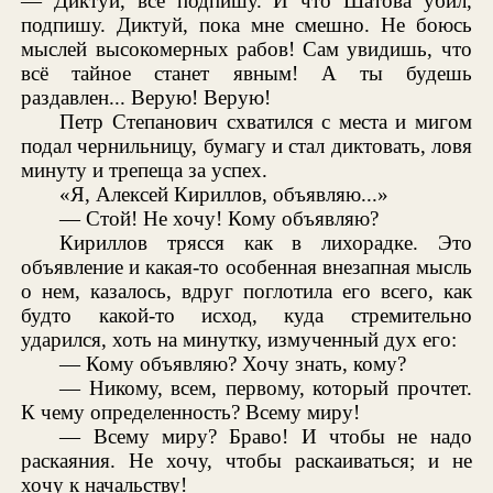
— Диктуй, всё подпишу. И что Шатова убил,
подпишу. Диктуй, пока мне смешно. Не боюсь
мыслей высокомерных рабов! Сам увидишь, что
всё тайное станет явным! А ты будешь
раздавлен... Верую! Верую!
Петр Степанович схватился с места и мигом
подал чернильницу, бумагу и стал диктовать, ловя
минуту и трепеща за успех.
«Я, Алексей Кириллов, объявляю...»
— Стой! Не хочу! Кому объявляю?
Кириллов трясся как в лихорадке. Это
объявление и какая-то особенная внезапная мысль
о нем, казалось, вдруг поглотила его всего, как
будто какой-то исход, куда стремительно
ударился, хоть на минутку, измученный дух его:
— Кому объявляю? Хочу знать, кому?
— Никому, всем, первому, который прочтет.
К чему определенность? Всему миру!
— Всему миру? Браво! И чтобы не надо
раскаяния. Не хочу, чтобы раскаиваться; и не
хочу к начальству!