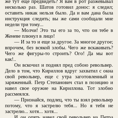
же тут еще предвидеть? Я вам в рот разжевывал
несколько раз. Шатов готовил донос: я следил;
оставить никак нельзя было. Да и вам дана была
инструкция следить; вы же сами сообщали мне
недели три тому...
— Молчи! Это ты его за то, что он тебе в
Женеве плюнул в лицо!
— И за то и еще за другое. За многое другое;
впрочем, без всякой злобы. Чего же вскакивать?
Чего же фигуры-то строить? Ого! Да мы вот
как!..
Он вскочил и поднял пред собою револьвер.
Дело в том, что Кириллов вдруг захватил с окна
свой револьвер, еще с утра заготовленный и
заряженный. Петр Степанович стал в позицию и
навел свое оружие на Кириллова. Тот злобно
рассмеялся.
— Признайся, подлец, что ты взял револьвер
потому, что я застрелю тебя... Но я тебя не
застрелю... хотя... хотя...
И он опять навел свой револьвер на Петра