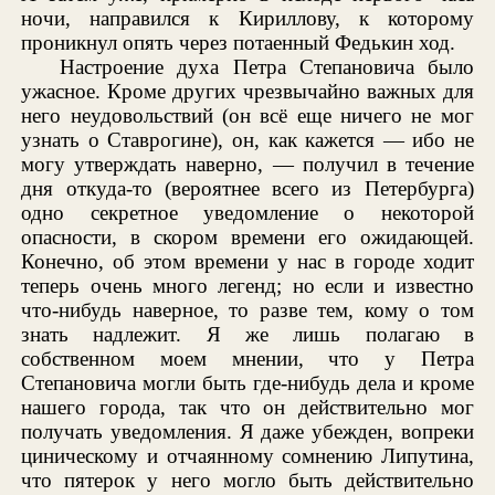
ночи, направился к Кириллову, к которому
проникнул опять через потаенный Федькин ход.
Настроение духа Петра Степановича было
ужасное. Кроме других чрезвычайно важных для
него неудовольствий (он всё еще ничего не мог
узнать о Ставрогине), он, как кажется — ибо не
могу утверждать наверно, — получил в течение
дня откуда-то (вероятнее всего из Петербурга)
одно секретное уведомление о некоторой
опасности, в скором времени его ожидающей.
Конечно, об этом времени у нас в городе ходит
теперь очень много легенд; но если и известно
что-нибудь наверное, то разве тем, кому о том
знать надлежит. Я же лишь полагаю в
собственном моем мнении, что у Петра
Степановича могли быть где-нибудь дела и кроме
нашего города, так что он действительно мог
получать уведомления. Я даже убежден, вопреки
циническому и отчаянному сомнению Липутина,
что пятерок у него могло быть действительно