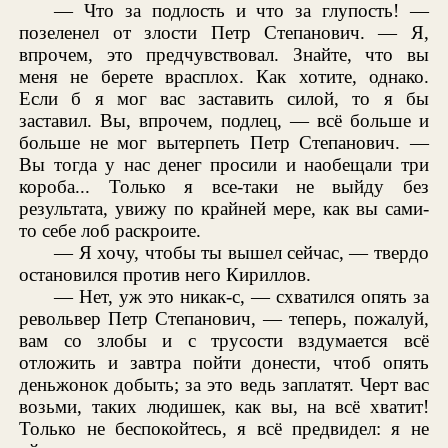
— Что за подлость и что за глупость! —
позеленел от злости Петр Степанович. — Я,
впрочем, это предчувствовал. Знайте, что вы
меня не берете врасплох. Как хотите, однако.
Если б я мог вас заставить силой, то я бы
заставил. Вы, впрочем, подлец, — всё больше и
больше не мог вытерпеть Петр Степанович. —
Вы тогда у нас денег просили и наобещали три
короба... Только я все-таки не выйду без
результата, увижу по крайней мере, как вы сами-
то себе лоб раскроите.
— Я хочу, чтобы ты вышел сейчас, — твердо
остановился против него Кириллов.
— Нет, уж это никак-с, — схватился опять за
револьвер Петр Степанович, — теперь, пожалуй,
вам со злобы и с трусости вздумается всё
отложить и завтра пойти донести, чтоб опять
деньжонок добыть; за это ведь заплатят. Черт вас
возьми, таких людишек, как вы, на всё хватит!
Только не беспокойтесь, я всё предвидел: я не