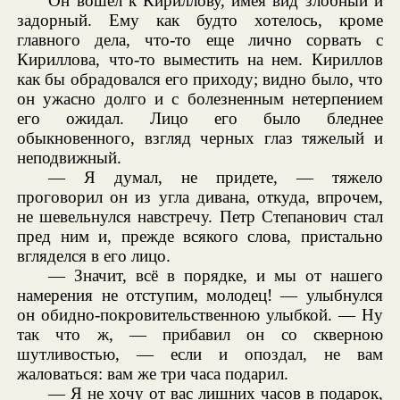
Он вошел к Кириллову, имея вид злобный и
задорный. Ему как будто хотелось, кроме
главного дела, что-то еще лично сорвать с
Кириллова, что-то выместить на нем. Кириллов
как бы обрадовался его приходу; видно было, что
он ужасно долго и с болезненным нетерпением
его ожидал. Лицо его было бледнее
обыкновенного, взгляд черных глаз тяжелый и
неподвижный.
— Я думал, не придете, — тяжело
проговорил он из угла дивана, откуда, впрочем,
не шевельнулся навстречу. Петр Степанович стал
пред ним и, прежде всякого слова, пристально
вгляделся в его лицо.
— Значит, всё в порядке, и мы от нашего
намерения не отступим, молодец! — улыбнулся
он обидно-покровительственною улыбкой. — Ну
так что ж, — прибавил он со скверною
шутливостью, — если и опоздал, не вам
жаловаться: вам же три часа подарил.
— Я не хочу от вас лишних часов в подарок,