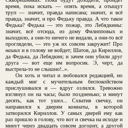
время, пока искать — опять время, а отыщут
труп — значит, правда написана; значит, и всё
правда, значит, и про Федьку правда. А что такое
Федька? Федька — это пожар, это Лебядкины:
значит, всё отсюда, из дому Филипповых и
выходило, а они-то ничего не видали, а они-то всё
проглядели, — это уж их совсем закружит! Про
наших
и в голову не войдет; Шатов, да Кириллов,
да Федька, да Лебядкин; и зачем они убили друг
друга — вот еще им вопросик. Э, черт, да
выстрела-то не слышно!..».
Он хоть и читал и любовался редакцией, но
каждый миг с мучительным беспокойством
прислушивался и — вдруг озлился. Тревожно
взглянул он на часы; было поздненько; и минут
десять, как тот ушел... Схватив свечку, он
направился к дверям комнаты, в которой
затворился Кириллов. У самых дверей ему как
раз пришло в голову, что вот и свечка на исходе и
минут через двадцать совсем догорит, а другой