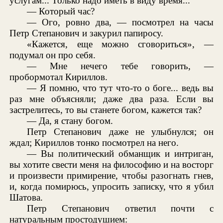
услугам... Только надо иметь в виду время...
— Который час?
— Ого, ровно два, — посмотрел на часы
Петр Степанович и закурил папиросу.
«Кажется, еще можно сговориться», —
подумал он про себя.
— Мне нечего тебе говорить, —
пробормотал Кириллов.
— Я помню, что тут что-то о боге... ведь вы
раз мне объясняли; даже два раза. Если вы
застрелитесь, то вы станете богом, кажется так?
— Да, я стану богом.
Петр Степанович даже не улыбнулся; он
ждал; Кириллов тонко посмотрел на него.
— Вы политический обманщик и интриган,
вы хотите свести меня на философию и на восторг
и произвести примирение, чтобы разогнать гнев,
и, когда помирюсь, упросить записку, что я убил
Шатова.
Петр Степанович ответил почти с
натуральным простодушием: