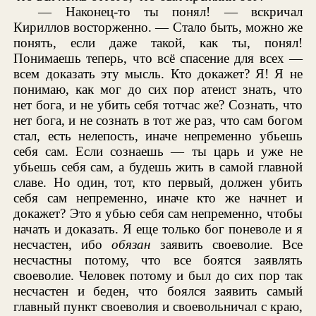
— Наконец-то ты понял! — вскричал
Кириллов восторженно. — Стало быть, можно же
понять, если даже такой, как ты, понял!
Понимаешь теперь, что всё спасение для всех —
всем доказать эту мысль. Кто докажет? Я! Я не
понимаю, как мог до сих пор атеист знать, что
нет бога, и не убить себя тотчас же? Сознать, что
нет бога, и не сознать в тот же раз, что сам богом
стал, есть нелепость, иначе непременно убьешь
себя сам. Если сознаешь — ты царь и уже не
убьешь себя сам, а будешь жить в самой главной
славе. Но один, тот, кто первый, должен убить
себя сам непременно, иначе кто же начнет и
докажет? Это я убью себя сам непременно, чтобы
начать и доказать. Я еще только бог поневоле и я
несчастен, ибо
обязан
заявить своеволие. Все
несчастны потому, что все боятся заявлять
своеволие. Человек потому и был до сих пор так
несчастен и беден, что боялся заявить самый
главный пункт своеволия и своевольничал с краю,