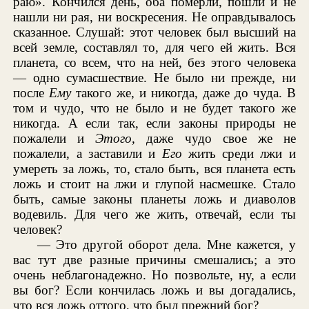
раю». Кончился день, оба померли, пошли и не
нашли ни рая, ни воскресения. Не оправдывалось
сказанное. Слушай: этот человек был высший на
всей земле, составлял то, для чего ей жить. Вся
планета, со всем, что на ней, без этого человека
— одно сумасшествие. Не было ни прежде, ни
после
Ему
такого же, и никогда, даже до чуда. В
том и чудо, что не было и не будет такого же
никогда. А если так, если законы природы не
пожалели и
Этого,
даже чудо свое же не
пожалели, а заставили и
Его
жить среди лжи и
умереть за ложь, то, стало быть, вся планета есть
ложь и стоит на лжи и глупой насмешке. Стало
быть, самые законы планеты ложь и диаволов
водевиль. Для чего же жить, отвечай, если ты
человек?
— Это другой оборот дела. Мне кажется, у
вас тут две разные причины смешались; а это
очень неблагонадежно. Но позвольте, ну, а если
вы бог? Если кончилась ложь и вы догадались,
что вся ложь оттого, что был прежний бог?