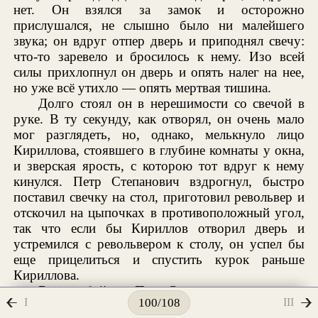
нет. Он взялся за замок и осторожно
прислушался, не слышно было ни малейшего
звука; он вдруг отпер дверь и приподнял свечу:
что-то заревело и бросилось к нему. Изо всей
силы прихлопнул он дверь и опять налег на нее,
но уже всё утихло — опять мертвая тишина.
Долго стоял он в нерешимости со свечой в
руке. В ту секунду, как отворял, он очень мало
мог разглядеть, но, однако, мелькнуло лицо
Кириллова, стоявшего в глубине комнаты у окна,
и зверская ярость, с которою тот вдруг к нему
кинулся. Петр Степанович вздрогнул, быстро
поставил свечку на стол, приготовил револьвер и
отскочил на цыпочках в противоположный угол,
так что если бы Кириллов отворил дверь и
устремился с револьвером к столу, он успел бы
еще прицелиться и спустить курок раньше
Кириллова.
В самоубийство Петр Степанович уже совсем
I
III
100/108
теперь не верил! «Стоял среди комнаты и думал,