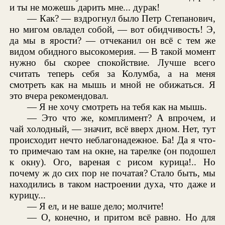
и ты не можешь дарить мне... дурак!
— Как? — вздрогнул было Петр Степанович,
но мигом овладел собой, — вот обидчивость! Э,
да мы в ярости? — отчеканил он всё с тем же
видом обидного высокомерия. — В такой момент
нужно бы скорее спокойствие. Лучше всего
считать теперь себя за Колумба, а на меня
смотреть как на мышь и мной не обижаться. Я
это вчера рекомендовал.
— Я не хочу смотреть на тебя как на мышь.
— Это что же, комплимент? А впрочем, и
чай холодный, — значит, всё вверх дном. Нет, тут
происходит нечто неблагонадежное. Ба! Да я что-
то примечаю там на окне, на тарелке (он подошел
к окну). Ого, вареная с рисом курица!.. Но
почему ж до сих пор не початая? Стало быть, мы
находились в таком настроении духа, что даже и
курицу...
— Я ел, и не ваше дело; молчите!
— О, конечно, и притом всё равно. Но для