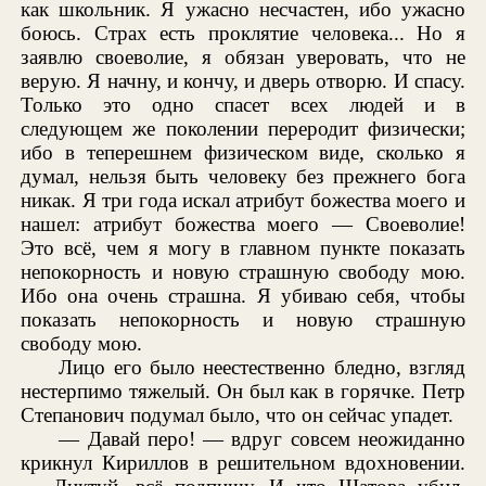
как школьник. Я ужасно несчастен, ибо ужасно
боюсь. Страх есть проклятие человека... Но я
заявлю своеволие, я обязан уверовать, что не
верую. Я начну, и кончу, и дверь отворю. И спасу.
Только это одно спасет всех людей и в
следующем же поколении переродит физически;
ибо в теперешнем физическом виде, сколько я
думал, нельзя быть человеку без прежнего бога
никак. Я три года искал атрибут божества моего и
нашел: атрибут божества моего — Своеволие!
Это всё, чем я могу в главном пункте показать
непокорность и новую страшную свободу мою.
Ибо она очень страшна. Я убиваю себя, чтобы
показать непокорность и новую страшную
свободу мою.
Лицо его было неестественно бледно, взгляд
нестерпимо тяжелый. Он был как в горячке. Петр
Степанович подумал было, что он сейчас упадет.
— Давай перо! — вдруг совсем неожиданно
крикнул Кириллов в решительном вдохновении.