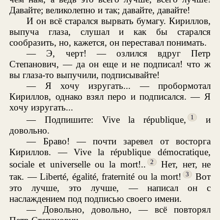
Давайте; великолепно и так; давайте, давайте!
И он всё старался вырвать бумагу. Кириллов,
выпуча глаза, слушал и как бы старался
сообразить, но, кажется, он переставал понимать.
— Э, черт! — озлился вдруг Петр
Степанович, — да он еще и не подписал! что ж
вы глаза-то выпучили, подписывайте!
— Я хочу изругать... — пробормотал
Кириллов, однако взял перо и подписался. — Я
хочу изругать...
1
— Подпишите: Vive la république,
и
довольно.
— Браво! — почти заревел от восторга
Кириллов. — Vive la république démocratique,
2
sociale et universelle ou la mort!..
Нет, нет, не
3
так. — Liberté, égalité, fraternité ou la mort!
Вот
это лучше, это лучше, — написал он с
наслаждением под подписью своего имени.
— Довольно, довольно, — всё повторял