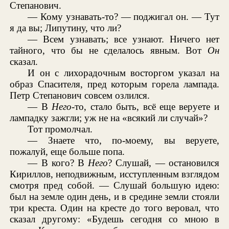
Степанович.
— Кому узнавать-то? — поджигал он. — Тут
я да вы; Липутину, что ли?
— Всем узнавать; все узнают. Ничего нет
тайного, что бы не сделалось явным. Вот
Он
сказал.
И он с лихорадочным восторгом указал на
образ Спасителя, пред которым горела лампада.
Петр Степанович совсем озлился.
— В
Него
-то, стало быть, всё еще веруете и
лампадку зажгли; уж не на «всякий ли случай»?
Тот промолчал.
— Знаете что, по-моему, вы веруете,
пожалуй, еще больше попа.
— В кого? В
Него
? Слушай, — остановился
Кириллов, неподвижным, исступленным взглядом
смотря пред собой. — Слушай большую идею:
был на земле один день, и в средине земли стояли
три креста. Один на кресте до того веровал, что
сказал другому: «Будешь сегодня со мною в