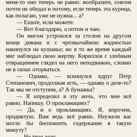
меня-то оно теперь не равно: вообразите, совсем
почти не обедал и потому, если теперь эта курица,
как полагаю, уже не нужна... а?
— Ешьте, если можете.
— Вот благодарю, а потом и чаю.
Он мигом устроился за столом на другом
конце дивана и с чрезвычайною жадностью
накинулся на кушанье; но в то же время каждый
миг наблюдал свою жертву. Кириллов с злобным
отвращением глядел на него неподвижно, словно
не в силах оторваться.
— Однако, — вскинулся вдруг Петр
Степанович, продолжая есть, — однако о деле-то?
Так мы не отступим, а? А бумажка?
— Я определил в эту ночь, что мне всё
равно. Напишу. О прокламациях?
— Да, и о прокламациях. Я, впрочем,
продиктую. Вам ведь всё равно. Неужели вас
могло бы беспокоить содержание в такую
минуту?
— Не твое дело.