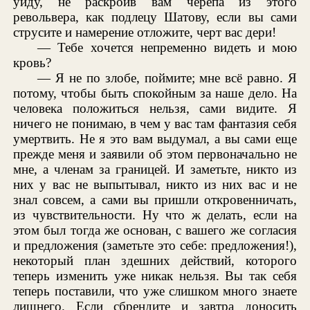
уйду, не раскроив вам черепа из этого
револьвера, как подлецу Шатову, если вы сами
струсите и намерение отложите, черт вас дери!
— Тебе хочется непременно видеть и мою
кровь?
— Я не по злобе, поймите; мне всё равно. Я
потому, чтобы быть спокойным за наше дело. На
человека положиться нельзя, сами видите. Я
ничего не понимаю, в чем у вас там фантазия себя
умертвить. Не я это вам выдумал, а вы сами еще
прежде меня и заявили об этом первоначально не
мне, а членам за границей. И заметьте, никто из
них у вас не выпытывал, никто из них вас и не
знал совсем, а сами вы пришли откровенничать,
из чувствительности. Ну что ж делать, если на
этом был тогда же основан, с вашего же согласия
и предложения (заметьте это себе: предложения!),
некоторый план здешних действий, которого
теперь изменить уже никак нельзя. Вы так себя
теперь поставили, что уже слишком много знаете
лишнего. Если сбрендите и завтра доносить