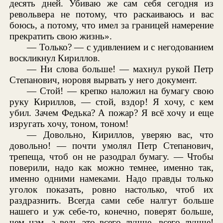
десять дней. Убиваю же сам себя сегодня из
револьвера не потому, что раскаиваюсь и вас
боюсь, а потому, что имел за границей намерение
прекратить свою жизнь».
— Только? — с удивлением и с негодованием
воскликнул Кириллов.
— Ни слова больше! — махнул рукой Петр
Степанович, норовя вырвать у него документ.
— Стой! — крепко наложил на бумагу свою
руку Кириллов, — стой, вздор! Я хочу, с кем
убил. Зачем Федька? А пожар? Я всё хочу и еще
изругать хочу, тоном, тоном!
— Довольно, Кириллов, уверяю вас, что
довольно! — почти умолял Петр Степанович,
трепеща, чтоб он не разодрал бумагу. — Чтобы
поверили, надо как можно темнее, именно так,
именно одними намеками. Надо правды только
уголок показать, ровно настолько, чтоб их
раздразнить. Всегда сами себе налгут больше
нашего и уж себе-то, конечно, поверят больше,
чем нам, а ведь это всего лучше, всего лучше!