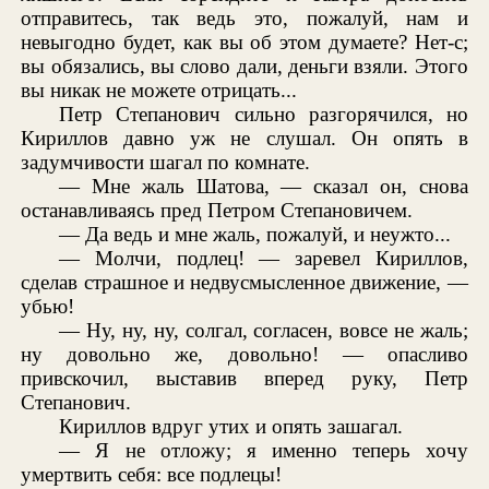
отправитесь, так ведь это, пожалуй, нам и
невыгодно будет, как вы об этом думаете? Нет-с;
вы обязались, вы слово дали, деньги взяли. Этого
вы никак не можете отрицать...
Петр Степанович сильно разгорячился, но
Кириллов давно уж не слушал. Он опять в
задумчивости шагал по комнате.
— Мне жаль Шатова, — сказал он, снова
останавливаясь пред Петром Степановичем.
— Да ведь и мне жаль, пожалуй, и неужто...
— Молчи, подлец! — заревел Кириллов,
сделав страшное и недвусмысленное движение, —
убью!
— Ну, ну, ну, солгал, согласен, вовсе не жаль;
ну довольно же, довольно! — опасливо
привскочил, выставив вперед руку, Петр
Степанович.
Кириллов вдруг утих и опять зашагал.
— Я не отложу; я именно теперь хочу
умертвить себя: все подлецы!