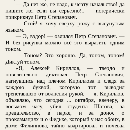
— Да нет же, не надо, к черту начальство! да
пишите же, если вы серьезно!.. — истерически
прикрикнул Петр Степанович.
— Стой! я хочу сверху рожу с высунутым
языком.
— Э, вздор! — озлился Петр Степанович. —
И без рисунка можно всё это выразить одним
тоном.
— Тоном? Это хорошо. Да, тоном, тоном!
Диктуй тоном.
«Я, Алексей Кириллов, — твердо и
повелительно диктовал Петр Степанович,
нагнувшись над плечом Кириллова и следя за
каждою буквой, которую тот выводил
трепетавшею от волнения рукой, — я, Кириллов,
объявляю, что сегодня ... октября, ввечеру, в
восьмом часу, убил студента Шатова, за
предательство, в парке, и за донос о
прокламациях и о Федьке, который у нас обоих, в
доме Филиппова, тайно квартировал и ночевал