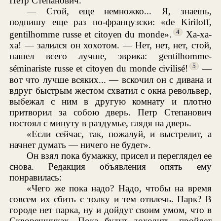
Петр Степанович.
— Стой, еще немножко... Я, знаешь,
подпишу еще раз по-французски: «de Kiriloff,
4
gentilhomme russe et citoyen du monde».
Xa-xa-
xa! — залился он хохотом. — Нет, нет, нет, стой,
нашел всего лучше, эврика: gentilhomme-
5
séminariste russe et citoyen du monde civilisé!
—
вот что лучше всяких... — вскочил он с дивана и
вдруг быстрым жестом схватил с окна револьвер,
выбежал с ним в другую комнату и плотно
притворил за собою дверь. Петр Степанович
постоял с минуту в раздумье, глядя на дверь.
«Если сейчас, так, пожалуй, и выстрелит, а
начнет думать — ничего не будет».
Он взял пока бумажку, присел и переглядел ее
снова. Редакция объявления опять ему
понравилась:
«Чего же пока надо? Надо, чтобы на время
совсем их сбить с толку и тем отвлечь. Парк? В
городе нет парка, ну и дойдут своим умом, что в
Скворешниках. Пока будут доходить, пройдет