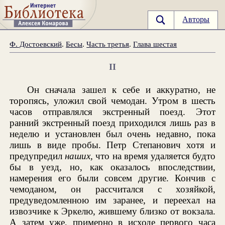
Авторы
Ф. Достоевский
.
Бесы
.
Часть третья
.
Глава шестая
II
Он сначала зашел к себе и аккуратно, не
торопясь, уложил свой чемодан. Утром в шесть
часов отправлялся экстренный поезд. Этот
ранний экстренный поезд приходился лишь раз в
неделю и установлен был очень недавно, пока
лишь в виде пробы. Петр Степанович хотя и
предупредил
наших,
что на время удаляется будто
бы в уезд, но, как оказалось впоследствии,
намерения его были совсем другие. Кончив с
чемоданом, он рассчитался с хозяйкой,
предуведомленною им заранее, и переехал на
извозчике к Эркелю, жившему близко от вокзала.
А затем уже, примерно в исходе первого часа