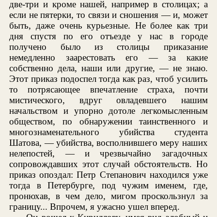
две-три и кроме нашей, например в столицах; а
если не пятерки, то связи и сношения — и, может
быть, даже очень курьезные. Не более как три
дня спустя по его отъезде у нас в городе
получено было из столицы приказание
немедленно заарестовать его — за какие
собственно дела, наши или другие, — не знаю.
Этот приказ подоспел тогда как раз, чтоб усилить
то потрясающее впечатление страха, почти
мистического, вдруг овладевшего нашим
начальством и упорно дотоле легкомысленным
обществом, по обнаружении таинственного и
многознаменательного убийства студента
Шатова, — убийства, восполнившего меру наших
нелепостей, — и чрезвычайно загадочных
сопровождавших этот случай обстоятельств. Но
приказ опоздал: Петр Степанович находился уже
тогда в Петербурге, под чужим именем, где,
пронюхав, в чем дело, мигом проскользнул за
границу... Впрочем, я ужасно ушел вперед.