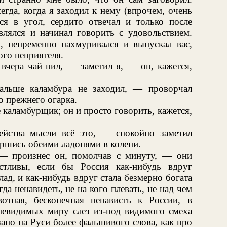
гда, когда я заходил к нему (впрочем, очень
ся в угол, сердито отвечал и только после
лялся и начинал говорить с удовольствием.
з, непременно нахмуривался и выпускал вас,
ого неприятеля.
вчера чай пил, — заметил я, — он, кажется,
альше каламбура не заходил, — проворчал
о прежнего огарка.
е каламбурщик; он и просто говорить, кажется,
йства мысли всё это, — спокойно заметил
першись обеими ладонями в колени.
 — произнес он, помолчав с минуту, — они
тливы, если бы Россия как-нибудь вдруг
лад, и как-нибудь вдруг стала безмерно богата
да ненавидеть, не на кого плевать, не над чем
отная, бесконечная ненависть к России, в
 невидимых миру слез из-под видимого смеха
зано на Руси более фальшивого слова, как про