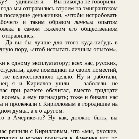
ку? — удивился я. — Вы никогда не говорили.
 года мы отправились втроем на эмигрантском
а последние деньжишки, «чтобы испробовать
рабочего и таким образом
личным
опытом
ловека в самом тяжелом его общественном
 отправились.
— Да вы бы лучше для этого куда-нибудь в
адную пору, «чтоб испытать личным опытом»,
 к одному эксплуататору; всех нас, русских,
 студенты, даже помещики из своих поместий,
 же величественною целью. Ну и работали,
конец я и Кириллов ушли — заболели, не
нас при расчете обсчитал, вместо тридцати
восемь, а ему пятнадцать; тоже и бивали нас
 мы и пролежали с Кирилловым в городишке на
ном думал, а я о другом.
то в Америке-то? Ну как, должно быть, вы
час решили с Кирилловым, что «мы, русские,
ятишки и нужно родиться в Америке или по