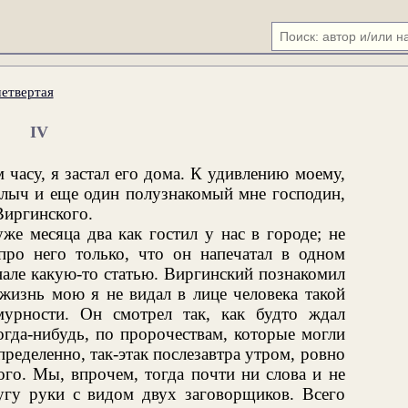
четвертая
IV
 часу, я застал его дома. К удивлению моему,
илыч и еще один полузнакомый мне господин,
Виргинского.
же месяца два как гостил у нас в городе; не
про него только, что он напечатал в одном
але какую-то статью. Виргинский познакомил
 жизнь мою я не видал в лице человека такой
мурности. Он смотрел так, как будто ждал
огда-нибудь, по пророчествам, которые могли
пределенно, так-этак послезавтра утром, ровно
ого. Мы, впрочем, тогда почти ни слова и не
ругу руки с видом двух заговорщиков. Всего