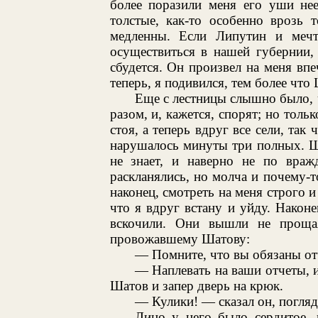
более поразили меня его уши нее
толстые, как-то особенно врозь
медленны. Если Липутин и мечта
осуществиться в нашей губернии, 
сбудется. Он произвел на меня впе
теперь, я подивился, тем более что
Еще с лестницы слышно было, ч
разом, и, кажется, спорят; но толь
стоя, а теперь вдруг все сели, так
нарушалось минуты три полных. Ши
не знает, и наверно не по враж
раскланялись, но молча и почему-т
наконец, смотреть на меня строго 
что я вдруг встану и уйду. Наконе
вскочили. Они вышли не прощая
провожавшему Шатову:
— Помните, что вы обязаны от
— Наплевать на ваши отчеты, и
Шатов и запер дверь на крюк.
— Кулики! — сказал он, погляд
Лицо у него было сердитое, 