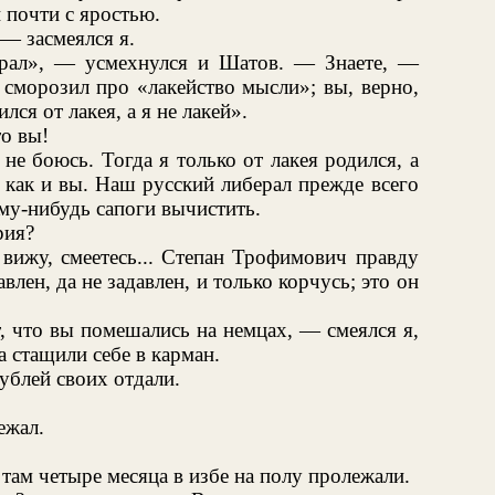
 почти с яростью.
 — засмеялся я.
ал», — усмехнулся и Шатов. — Знаете, —
 сморозил про «лакейство мысли»; вы, верно,
лся от лакея, а я не лакей».
то вы!
не боюсь. Тогда я только от лакея родился, а
, как и вы. Наш русский либерал прежде всего
ому-нибудь сапоги вычистить.
рия?
 вижу, смеетесь... Степан Трофимович правду
авлен, да не задавлен, и только корчусь; это он
 что вы помешались на немцах, — смеялся я,
а стащили себе в карман.
ублей своих отдали.
ежал.
ам четыре месяца в избе на полу пролежали.