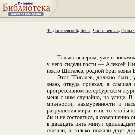
Ф. Достоевский
.
Бесы
.
Часть первая
.
Глава 
Только вечером, уже в восьмом
у него сидели гости — Алексей Н
некто Шигалев, родной брат жены 
Этот Шигалев, должно быть, у
знаю, откуда приехал; я слышал 
прогрессивном петербургском журн
меня с ним случайно, на улице. В
мрачности, нахмуренности и пас
разрушения мира, и не то чтобы к
бы и не состояться, а совершенно о
в двадцать пять минут одиннадцат
сказали, а только пожали друг д