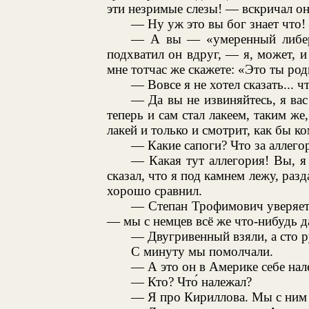
эти незримые слезы! — вскричал он
— Ну уж это вы бог знает что!
— А вы — «умеренный либер
подхватил он вдруг, — я, может, и
мне тотчас же скажете: «Это ты роди
— Вовсе я не хотел сказать... ч
— Да вы не извиняйтесь, я вас 
теперь и сам стал лакеем, таким же
лакей и только и смотрит, как бы к
— Какие сапоги? Что за аллего
— Какая тут аллегория! Вы, я
сказал, что я под камнем лежу, разд
хорошо сравнил.
— Степан Трофимович уверяет,
— мы с немцев всё же что-нибудь д
— Двугривенный взяли, а сто р
С минуту мы помолчали.
— А это он в Америке себе нал
— Кто? Что́ належал?
— Я про Кириллова. Мы с ним т