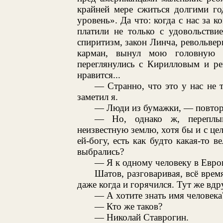
крайней мере сжиться долгими го
уровень». Да что: когда с нас за 
платили не только с удовольстви
спиритизм, закон Линча, револьверы
карман, вынул мою головную 
переглянулись с Кирилловым и ре
нравится...
— Странно, что это у нас не т
заметил я.
— Люди из бумажки, — повтор
— Но, однако ж, переплыв
неизвестную землю, хотя бы и с це
ей-богу, есть как будто какая-то в
выбрались?
— Я к одному человеку в Европ
Шатов, разговаривая, всё вре
даже когда и горячился. Тут же вдр
— А хотите знать имя человека
— Кто же таков?
— Николай Ставрогин.