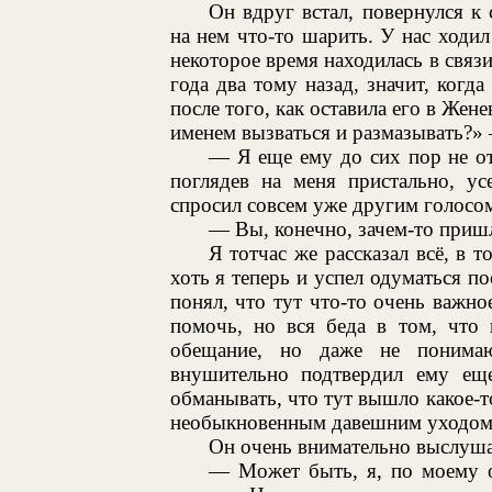
Он вдруг встал, повернулся к
на нем что-то шарить. У нас ходил
некоторое время находилась в свя
года два тому назад, значит, ког
после того, как оставила его в Жене
именем вызваться и размазывать?»
— Я еще ему до сих пор не от
поглядев на меня пристально, ус
спросил совсем уже другим голосо
— Вы, конечно, зачем-то пришл
Я тотчас же рассказал всё, в 
хоть я теперь и успел одуматься по
понял, что тут что-то очень важн
помочь, но вся беда в том, что 
обещание, но даже не понима
внушительно подтвердил ему еще
обманывать, что тут вышло какое-т
необыкновенным давешним уходом
Он очень внимательно выслуша
— Может быть, я, по моему о