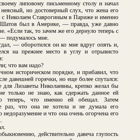
 своему липовому письменному столу и начал
 неясный, но достоверный слух, что жена его
зи с Николаем Ставрогиным в Париже и именно
да Шатов был в Америке, — правда, уже давно
ве. «Если так, то зачем же его дернуло теперь с
 — подумалось мне.
дал, — оборотился он ко мне вдруг опять и,
елся на прежнее место в углу и отрывисто
м:
и; что вам надо?
точном историческом порядке, и прибавил, что
сле давешней горячки, но еще более спутался:
ое для Лизаветы Николаевны, крепко желал бы
не только не знаю, как сдержать данное ей
ю теперь, что именно ей обещал. Затем
 раз, что она не хотела и не думала его
о недоразумение и что она очень огорчена его
.
л.
быкновению, действительно давеча глупость