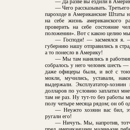
— Да разве вы ездили в Амери
— Чего рассказывать. Третьего
пароходе в Американские Штаты н
на себе жизнь американского 
проверить на себе состояние че
положении». Вот с какою целию мы
— Господи! — засмеялся я. 
губернию нашу отправились в стр
а то понесло в Америку!
— Мы там нанялись в работники
собралось у него человек шесть —
даже офицеры были, и всё с тою
мокли, мучились, уставали, на
выдержали. Эксплуататор-хозяин 
долларов по условию заплатил мне 
там не раз. Ну тут-то без работы
полу четыре месяца рядом; он об од
— Неужто хозяин вас бил, э
ругали его!
— Ничуть. Мы, напротив, тот
пред американцами маленькие реб