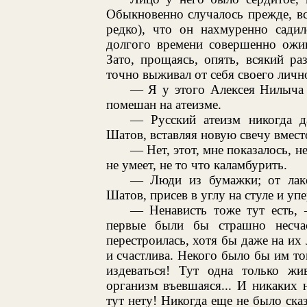
Обыкновенно случалось прежде, все
редко), что он нахмуренно садил
долгого времени совершенно ожив
Зато, прощаясь, опять, всякий ра
точно выживал от себя своего личн
— Я у этого Алексея Нилыча 
помешан на атеизме.
— Русский атеизм никогда д
Шатов, вставляя новую свечу вмест
— Нет, этот, мне показалось, н
не умеет, не то что каламбурить.
— Люди из бумажки; от лаке
Шатов, присев в углу на стуле и у
— Ненависть тоже тут есть,
первые были бы страшно несчас
перестроилась, хотя бы даже на их 
и счастлива. Некого было бы им тог
издеваться! Тут одна только жив
организм въевшаяся... И никаких
тут нету! Никогда еще не было ска