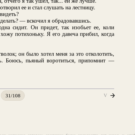
а, отчего я так ушел, так... ей же лучше.
отворил ее и стал слушать на лестницу.
видеть?
 сделать? — вскочил я обрадовавшись.
дна сидит. Он придет, так изобьет ее, коли
 хожу потихоньку. Я его давеча прибил, когда
волок; он было хотел меня за это отколотить,
сь. Боюсь, пьяный воротиться, припомнит —
V
31/108