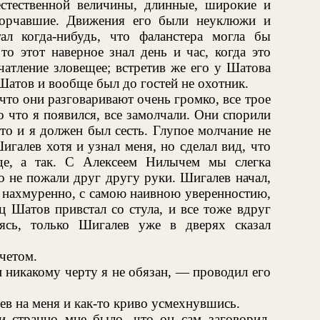
стественной величины, длинные, широкие и
 торчавшие. Движения его были неуклюжи и
л когда-нибудь, что фаланстера могла бы
то этот наверное знал день и час, когда это
чатление зловещее; встретив же его у Шатова
 Шатов и вообще был до гостей не охотник.
то они разговаривают очень громко, все трое
ко что я появился, все замолчали. Они спорили
 что и я должен был сесть. Глупое молчание не
галев хотя и узнал меня, но сделал вид, что
де, а так. С Алексеем Нилычем мы слегка
о не пожали друг другу руки. Шигалев начал,
и нахмуренно, с самою наивною уверенностию,
ц Шатов привстал со стула, и все тоже вдруг
сь, только Шигалев уже в дверях сказал
четом.
 никакому черту я не обязан, — проводил его
ев на меня и как-то криво усмехнувшись.
и странно мне было, что он сам заговорил.