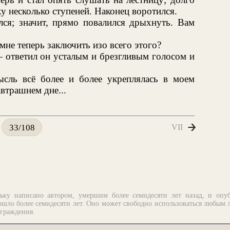
у несколько ступеней. Наконец воротился.
лся; значит, прямо повалился дрыхнуть. Вам
не теперь заключить изо всего этого?
— ответил он усталым и брезгливым голосом и
сль всё более и более укреплялась в моем
втрашнем дне...
VII
33/108
ьку написано автором, умершим более семидесяти лет назад, и опу
шло более семидесяти лет. Оно может свободно использоваться любым 
аграждения.