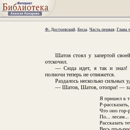
Ф. Достоевский
.
Бесы
.
Часть первая
.
Глава 
Шатов стоял у запертой свое
отскочил.
— Сюда идет, я так и знал
полночи теперь не отвяжется.
Раздалось несколько сильных у
— Шатов, Шатов, отопри! — за
Я пришел к т
Р-рассказать,
Что оно гор-
По... лесам..
Рассказать те
Весь пр-р-рос