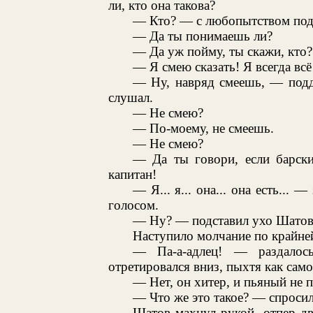
ли, кто она такова?
— Кто? — с любопытством под
— Да ты понимаешь ли?
— Да уж пойму, ты скажи, кто?
— Я смею сказать! Я всегда всё
— Ну, навряд смеешь, — подд
слушал.
— Не смею?
— По-моему, не смеешь.
— Не смею?
— Да ты говори, если барски
капитан!
— Я... я... она... она есть...
голосом.
— Ну? — подставил ухо Шатов
Наступило молчание по крайне
— Па-а-адлец! — раздалос
отретировался вниз, пыхтя как сам
— Нет, он хитер, и пьяный не 
— Что же это такое? — спросил
Шатов махнул рукой, отпер дв