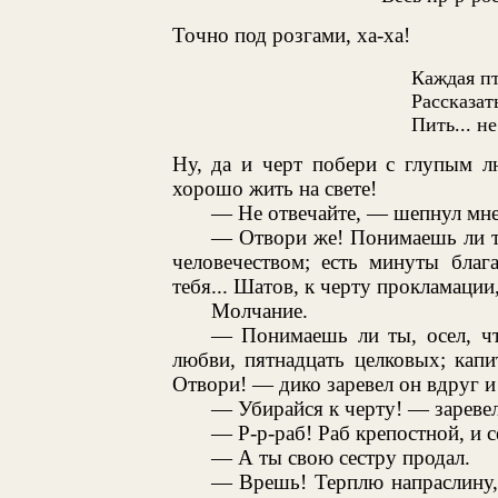
Точно под розгами, ха-ха!
Каждая пт
Рассказать
Пить... не
Ну, да и черт побери с глупым л
хорошо жить на свете!
— Не отвечайте, — шепнул мне
— Отвори же! Понимаешь ли ты
человечеством; есть минуты благ
тебя... Шатов, к черту прокламации,
Молчание.
— Понимаешь ли ты, осел, чт
любви, пятнадцать целковых; капи
Отвори! — дико заревел он вдруг и 
— Убирайся к черту! — зареве
— Р-р-раб! Раб крепостной, и с
— А ты свою сестру продал.
— Врешь! Терплю напраслину,