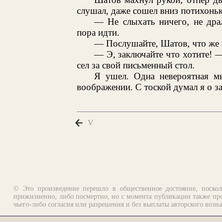
слушал, даже сошел вниз потихоньк
— Не слыхать ничего, не дра
пора идти.
— Послушайте, Шатов, что же м
— Э, заключайте что хотите! 
сел за свой письменный стол.
Я ушел. Одна невероятная мы
воображении. С тоской думал я о за
V
© Это произведение перешло в общественное достояние, поскол
прижизненно, либо посмертно, но с момента публикации также про
чьего-либо согласия или разрешения и без выплаты авторского возн