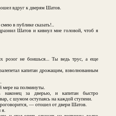
ошел вдруг к дверям Шатов.
 смею в публике сказать!..
разнил Шатов и кивнул мне головой, чтоб я
х розог не боишься... Ты ведь трус, а еще
 — залепетал капитан дрожащим, взволнованным
.
й мере на полминуты.
ь наконец за дверью, и капитан быстро
овар, с шумом оступаясь на каждой ступени.
проговорится, — отошел от двери Шатов.
 я.
ерь и стал опять слушать на лестницу; долго