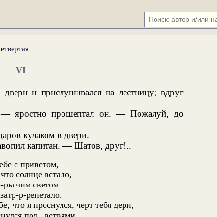
четвертая
VI
й двери и прислушивался на лестницу; вдруг
! — яростно прошептал он. — Пожалуй, до
даров кулаком в двери.
вопил капитан. — Шатов, друг!..
ебе с приветом,
 что солнце встало,
р-рьячим светом
. затр-р-репетало.
бе, что я проснулся, черт тебя дери,
нулся под...ветвями...