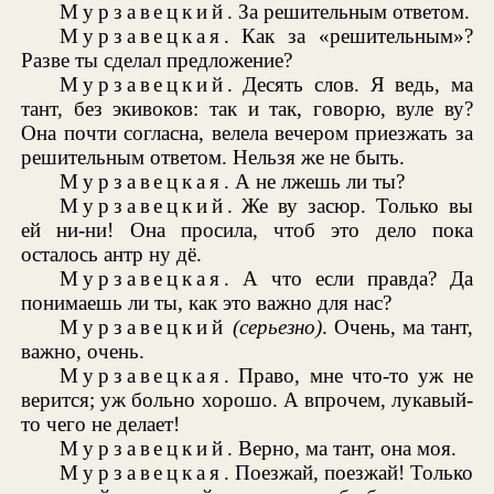
Мурзавецкий
. За решительным ответом.
Мурзавецкая
. Как за «решительным»?
Разве ты сделал предложение?
Мурзавецкий
. Десять слов. Я ведь, ма
тант, без экивоков: так и так, говорю, вуле ву?
Она почти согласна, велела вечером приезжать за
решительным ответом. Нельзя же не быть.
Мурзавецкая
. А не лжешь ли ты?
Мурзавецкий
. Же ву засюр. Только вы
ей ни-ни! Она просила, чтоб это дело пока
осталось антр ну дё.
Мурзавецкая
. А что если правда? Да
понимаешь ли ты, как это важно для нас?
Мурзавецкий
(серьезно)
. Очень, ма тант,
важно, очень.
Мурзавецкая
. Право, мне что-то уж не
верится; уж больно хорошо. А впрочем, лукавый-
то чего не делает!
Мурзавецкий
. Верно, ма тант, она моя.
Мурзавецкая
. Поезжай, поезжай! Только