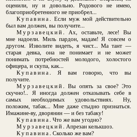
оценили, ну и довольно. Родового не имею,
благоприобретенного не приобрел...
Купавина
. Если муж мой действительно
был вам должен, вы получите...
Мурзавецкий
. Ах, оставьте, лесе! Вы
мне надоели. Миль пардон, мадам! Я совсем о
другом. Изволите видеть, я чист... Ма тант —
старая девка, она не понимает и не может
понимать потребностей молодого, холостого
офицера, и скупа, как...
Купавина
. Я вам говорю, что вы
получите.
Мурзавецкий
. Вы опять за свое? Это
скучно!.. Я иногда должен отказывать себе в
самых необходимых удовольствиях. Ну,
положим, табак... Мне даже стыдно признаться.
Имажине-ву, дворянин — и без табаку!
Купавина
. Что же вам угодно?
Мурзавецкий
. Апрезан келькшоз.
Купавина
. Сколько же вам?