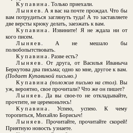
Купавина
. Только приехали.
Лыняев
. А я вас на почте прождал. Что бы
вам потрудиться заглянуть туда! А то заставляете
две версты крюку делать, заезжать к вам.
Купавина
. Извините! Я не ждала ни от
кого писем.
Лыняев
. А не мешало бы
полюбопытствовать.
Купавина
. Разве есть?
Лыняев
. От друга, от Василья Иваныча
Беркутова два письма; одно ко мне, другое к вам.
(Подает Купавиной письмо.)
Купавина
(положив письмо на стол)
. Вы
уж, вероятно, свое прочитали? Что же он пишет?
Лыняев
. Да вы свое-то не откладывайте,
прочтите, не церемоньтесь!
Купавина
. Успею, успею. К чему
торопиться, Михайло Борисыч!
Лыняев
. Прочитайте, прочитайте скорей!
Приятную новость узнаете.