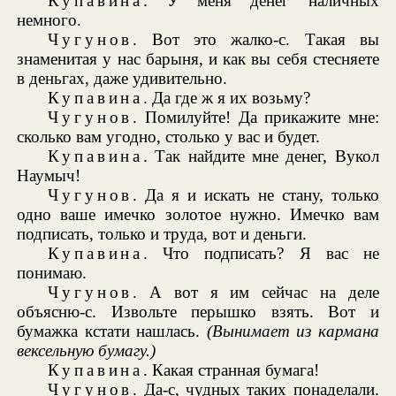
Купавина
. У меня денег наличных
немного.
Чугунов
. Вот это жалко-с. Такая вы
знаменитая у нас барыня, и как вы себя стесняете
в деньгах, даже удивительно.
Купавина
. Да где ж я их возьму?
Чугунов
. Помилуйте! Да прикажите мне:
сколько вам угодно, столько у вас и будет.
Купавина
. Так найдите мне денег, Вукол
Наумыч!
Чугунов
. Да я и искать не стану, только
одно ваше имечко золотое нужно. Имечко вам
подписать, только и труда, вот и деньги.
Купавина
. Что подписать? Я вас не
понимаю.
Чугунов
. А вот я им сейчас на деле
объясню-с. Извольте перышко взять. Вот и
бумажка кстати нашлась.
(Вынимает из кармана
вексельную бумагу.)
Купавина
. Какая странная бумага!
Чугунов
. Да-с, чудных таких понаделали.