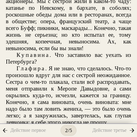
акционеры. Мы с сестрой жили в каком-то чаду:
катанье по Невскому, в бархате, в соболях;
роскошные обеды дома или в ресторанах, всегда
в обществе; опера, французский театр, а чаще
всего Буфф; пикники, маскарады... Конечно, такая
жизнь не серьезна; но кто испытал ее, тому
здешняя, копеечная, невыносима. Ах, как
невыносима, если бы вы знали!
Купавина
. Что заставило вас уехать из
Петербурга?
Глафира
. Я не знаю, что сделалось. Что-то
произошло вдруг для нас с сестрой неожиданное.
Сестра о чем-то плакала, стали всё распродавать,
меня отправили к Меропе Давыдовне, а сами
окрылись куда-то, исчезли, кажется за границу.
Конечно, я сама виновата, очень виновата: мне
надо было там ловить жениха, — это было очень
легко; а я закружилась, завертелась, как глупая
девчонка; я себе этого никогда не прощу.
Купавина
. Зачем же вы ходите в черном!?
Действие первое
Действие третье
2/5
Глафира
. А в чем же мне ходить? В