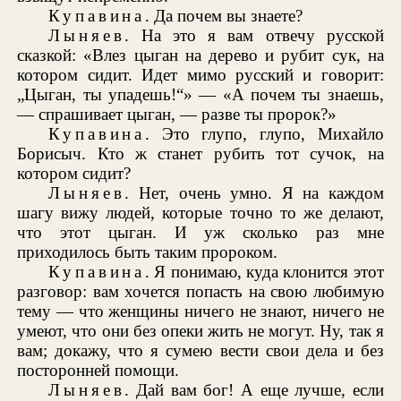
Купавина
. Да почем вы знаете?
Лыняев
. На это я вам отвечу русской
сказкой: «Влез цыган на дерево и рубит сук, на
котором сидит. Идет мимо русский и говорит:
„Цыган, ты упадешь!“» — «А почем ты знаешь,
— спрашивает цыган, — разве ты пророк?»
Купавина
. Это глупо, глупо, Михайло
Борисыч. Кто ж станет рубить тот сучок, на
котором сидит?
Лыняев
. Нет, очень умно. Я на каждом
шагу вижу людей, которые точно то же делают,
что этот цыган. И уж сколько раз мне
приходилось быть таким пророком.
Купавина
. Я понимаю, куда клонится этот
разговор: вам хочется попасть на свою любимую
тему — что женщины ничего не знают, ничего не
умеют, что они без опеки жить не могут. Ну, так я
вам; докажу, что я сумею вести свои дела и без
посторонней помощи.
Лыняев
. Дай вам бог! А еще лучше, если