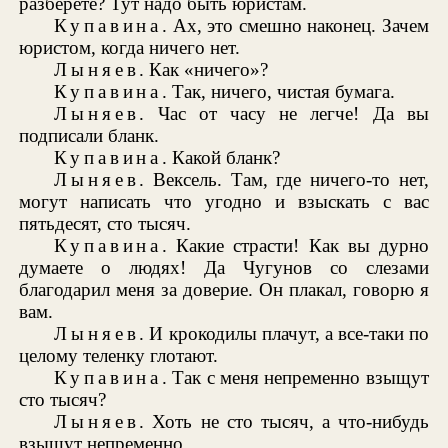
разберете? Тут надо быть юристам.
Купавина
. Ах, это смешно наконец. Зачем
юристом, когда ничего нет.
Лыняев
. Как «ничего»?
Купавина
. Так, ничего, чистая бумага.
Лыняев
. Час от часу не легче! Да вы
подписали бланк.
Купавина
. Какой бланк?
Лыняев
. Вексель. Там, где ничего-то нет,
могут написать что угодно и взыскать с вас
пятьдесят, сто тысяч.
Купавина
. Какие страсти! Как вы дурно
думаете о людях! Да Чугунов со слезами
благодарил меня за доверие. Он плакал, говорю я
вам.
Лыняев
. И крокодилы плачут, а все-таки по
целому теленку глотают.
Купавина
. Так с меня непременно взыщут
сто тысяч?
Лыняев
. Хоть не сто тысяч, а что-нибудь
взыщут непременно.