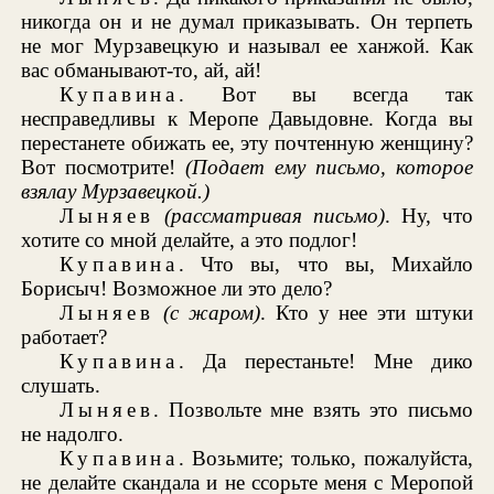
никогда он и не думал приказывать. Он терпеть
не мог Мурзавецкую и называл ее ханжой. Как
вас обманывают-то, ай, ай!
Купавина
. Вот вы всегда так
несправедливы к Меропе Давыдовне. Когда вы
перестанете обижать ее, эту почтенную женщину?
Вот посмотрите!
(Подает ему письмо, которое
взялау Мурзавецкой.)
Лыняев
(рассматривая письмо)
. Ну, что
хотите со мной делайте, а это подлог!
Купавина
. Что вы, что вы, Михайло
Борисыч! Возможное ли это дело?
Лыняев
(с жаром)
. Кто у нее эти штуки
работает?
Купавина
. Да перестаньте! Мне дико
слушать.
Лыняев
. Позвольте мне взять это письмо
не надолго.
Купавина
. Возьмите; только, пожалуйста,
не делайте скандала и не ссорьте меня с Меропой