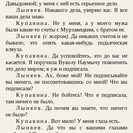
Давыдовной; у меня с ней есть серьезное дело.
Лыняев
. Никакого дела, уверяю вас. Я все
ваши дела знаю.
Купавина
. Не у меня, а у моего мужа
были какие-то счеты с Мурзавецким, с братом ее.
Лыняев
(с жаром)
. Да никаких счетов и не
бывало; это опять какая-нибудь подьяческая
кляуза.
Купавина
. Да успокойтесь, это до вас не
касается. Я поручила Вуколу Наумычу покончить
это дело миром; я уж и подписала.
Лыняев
. Ах, боже мой! Не подписывайте
вы ничего, не посоветовавшись со мной! Что вы
подписали?
Купавина
. Не бойтесь! Что я подписала,
там ничего не было.
Лыняев
. Да почем вы знаете, что ничего
не было?
Купавина
. Вот мило! У меня глаза есть.
Лыняев
. Да что вы с вашими глазами