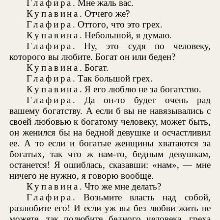
Глафира
. Мне жаль вас.
Купавина
. Отчего же?
Глафира
. Оттого, что это грех.
Купавина
. Небольшой, я думаю.
Глафира
. Ну, это судя по человеку,
которого вы любите. Богат он или беден?
Купавина
. Богат.
Глафира
. Так большой грех.
Купавина
. Я его люблю не за богатство.
Глафира
. Да он-то будет очень рад
вашему богатству. А если б вы не навязывались с
своей любовью к богатому человеку, может быть,
он женился бы на бедной девушке и осчастливил
ее. А то если и богатые женщины хватаются за
богатых, так что ж нам-то, бедным девушкам,
останется! Я ошиблась, сказавши: «нам», — мне
ничего не нужно, я говорю вообще.
Купавина
. Что же мне делать?
Глафира
. Возьмите власть над собой,
разлюбите его! И если уж вы без любви жить не
можете, так полюбите бедного человека, греха