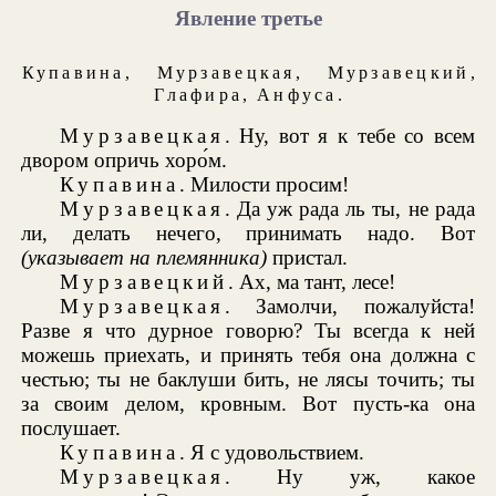
Явление третье
Купавина
,
Мурзавецкая
,
Мурзавецкий
,
Глафира
,
Анфуса
.
Мурзавецкая
. Ну, вот я к тебе со всем
двором опричь хоро́м.
Купавина
. Милости просим!
Мурзавецкая
. Да уж рада ль ты, не рада
ли, делать нечего, принимать надо. Вот
(указывает на племянника)
пристал.
Мурзавецкий
. Ах, ма тант, лесе!
Мурзавецкая
. Замолчи, пожалуйста!
Разве я что дурное говорю? Ты всегда к ней
можешь приехать, и принять тебя она должна с
честью; ты не баклуши бить, не лясы точить; ты
за своим делом, кровным. Вот пусть-ка она
послушает.
Купавина
. Я с удовольствием.
Мурзавецкая
. Ну уж, какое