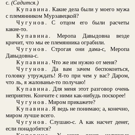
с.
(Садится.)
Купавина
. Какие дела были у моего мужа
с племянником Мурзавецкой?
Чугунов
. С отцом его были расчеты
какие-то.
Купавина
. Меропа Давыдовна везде
кричит, что мы ее племянника ограбили.
Чугунов
. Строгая они дама-с, Меропа
Давыдовна-с.
Купавина
. Что же им нужно от меня?
Чугунов
. Да вам зачем беспокоиться,
головку утруждать! Я-то при чем у вас? Даром,
что ль, я жалованье-то получаю!
Купавина
. Для меня этот разговор очень
неприятен. Кончите с ними как-нибудь поскорее!
Чугунов
. Миром прикажете?
Купавина
. Я ведь не понимаю; а, конечно,
миром лучше всего.
Чугунов
. Слушаю-с. А как насчет денег,
если понадобятся?