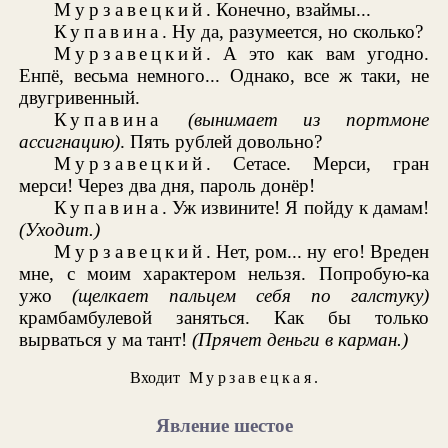
Мурзавецкий
. Конечно, взаймы...
Купавина
. Ну да, разумеется, но сколько?
Мурзавецкий
. А это как вам угодно.
Енпё, весьма немного... Однако, все ж таки, не
двугривенный.
Купавина
(вынимает из портмоне
ассигнацию)
. Пять рублей довольно?
Мурзавецкий
. Сетасе. Мерси, гран
мерси! Через два дня, пароль донёр!
Купавина
. Уж извините! Я пойду к дамам!
(Уходит.)
Мурзавецкий
. Нет, ром... ну его! Вреден
мне, с моим характером нельзя. Попробую-ка
ужо
(щелкает пальцем себя по галстуку)
крамбамбулевой заняться. Как бы только
вырваться у ма тант!
(Прячет деньги в карман.)
Входит
Мурзавецкая
.
Явление шестое