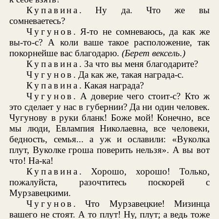
Купавина
. Ну да. Что же вы
сомневаетесь?
Чугунов
. Я-то не сомневаюсь, да как же
вы-то-с? А коли ваше такое расположение, так
покорнейше вас благодарю.
(Берет вексель.)
Купавина
. За что вы меня благодарите?
Чугунов
. Да как же, такая награда-с.
Купавина
. Какая награда?
Чугунов
. А доверие чего стоит-с? Кто ж
это сделает у нас в губернии? Да ни один человек.
Чугунову в руки бланк! Боже мой! Конечно, все
мы люди, Евлампия Николаевна, все человеки,
бедность, семья... а уж и ославили: «Вуколка
плут, Вуколке гроша поверить нельзя». А вы вот
что! На-ка!
Купавина
. Хорошо, хорошо! Только,
пожалуйста, разочтитесь поскорей с
Мурзавецкими.
Чугунов
. Что Мурзавецкие! Мизинца
вашего не стоят. А то плут! Ну, плут; а ведь тоже