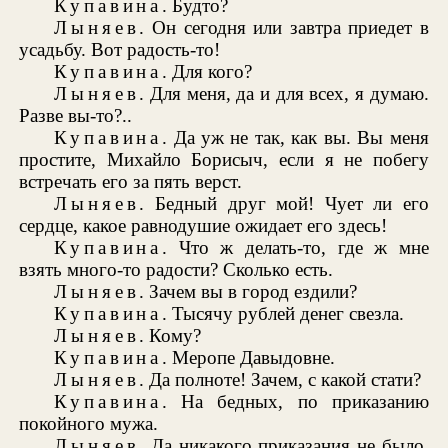
Купавина
. Будто?
Лыняев
. Он сегодня или завтра приедет в
усадьбу. Вот радость-то!
Купавина
. Для кого?
Лыняев
. Для меня, да и для всех, я думаю.
Разве вы-то?..
Купавина
. Да уж не так, как вы. Вы меня
простите, Михайло Борисыч, если я не побегу
встречать его за пять верст.
Лыняев
. Бедный друг мой! Чует ли его
сердце, какое равнодушие ожидает его здесь!
Купавина
. Что ж делать-то, где ж мне
взять много-то радости? Сколько есть.
Лыняев
. Зачем вы в город ездили?
Купавина
. Тысячу рублей денег свезла.
Лыняев
. Кому?
Купавина
. Меропе Давыдовне.
Лыняев
. Да полноте! Зачем, с какой стати?
Купавина
. На бедных, по приказанию
покойного мужа.
Лыняев
. Да никакого приказания не было,