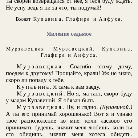
ты скорей возвращайся от нее, я тебя буду ждать.
Не усну ведь я ни за что, ты подумай!
Входят
Купавина
,
Глафира
и
Анфуса
.
Явление седьмое
Мурзавецкая
,
Мурзавецкий
,
Купавина
,
Глафира
и
Анфуса
.
Мурзавецкая
. Спасибо этому дому,
поедем к другому! Прощайте, крали! Уж не знаю,
скоро ли попаду к тебе.
Купавина
. Я сама к вам заеду.
Мурзавецкий
. Но я, ма тант, скоро буду
у мадам Купавиной. Я обязан быть.
Мурзавецкая
. Ну, и ладно.
(Купавиной.)
А ты его принимай хорошенько! Вот я и узнаю
твое расположение ко мне: коли ласково его
принимать будешь, значит меня любишь; коли ты
его обидишь, значит меня хотела обидеть.