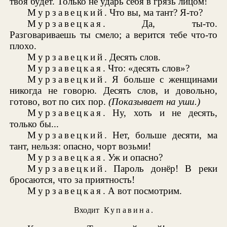
твоя будет. Только не ударь себя в грязь лицом!
Мурзавецкий
. Что вы, ма тант? Я-то?
Мурзавецкая
. Да, ты-то.
Разговариваешь ты смело; а верится тебе что-то
плохо.
Мурзавецкий
. Десять слов.
Мурзавецкая
. Что: «десять слов»?
Мурзавецкий
. Я больше с женщинами
никогда не говорю. Десять слов, и довольно,
готово, вот по сих пор.
(Показывает на уши.)
Мурзавецкая
. Ну, хоть и не десять,
только бы...
Мурзавецкий
. Нет, больше десяти, ма
тант, нельзя: опасно, чорт возьми!
Мурзавецкая
. Уж и опасно?
Мурзавецкий
. Пароль донёр! В реки
бросаются, что за приятность!
Мурзавецкая
. А вот посмотрим.
Входит
Купавина
.