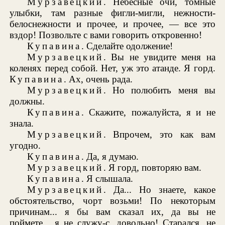
Мурзавецкий
. Небесные очи, томные
улыбки, там разные фигли-мигли, нежности-
белоснежности и прочее, и прочее, — все это
вздор! Позвольте с вами говорить откровенно!
Купавина
. Сделайте одолжение!
Мурзавецкий
. Вы не увидите меня на
коленях перед собой. Нет, уж это атанде. Я горд.
Купавина
. Ах, очень рада.
Мурзавецкий
. Но полюбить меня вы
должны.
Купавина
. Скажите, пожалуйста, я и не
знала.
Мурзавецкий
. Впрочем, это как вам
угодно.
Купавина
. Да, я думаю.
Мурзавецкий
. Я горд, повторяю вам.
Купавина
. Я слышала.
Мурзавецкий
. Да... Но знаете, какое
обстоятельство, чорт возьми! По некоторым
причинам... я бы вам сказал их, да вы не
поймете... я не служу-с, довольно! Старался, не