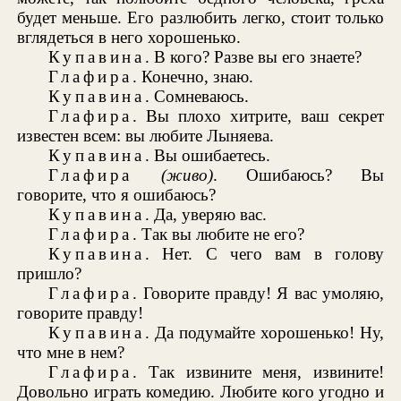
будет меньше. Его разлюбить легко, стоит только
вглядеться в него хорошенько.
Купавина
. В кого? Разве вы его знаете?
Глафира
. Конечно, знаю.
Купавина
. Сомневаюсь.
Глафира
. Вы плохо хитрите, ваш секрет
известен всем: вы любите Лыняева.
Купавина
. Вы ошибаетесь.
Глафира
(живо)
. Ошибаюсь? Вы
говорите, что я ошибаюсь?
Купавина
. Да, уверяю вас.
Глафира
. Так вы любите не его?
Купавина
. Нет. С чего вам в голову
пришло?
Глафира
. Говорите правду! Я вас умоляю,
говорите правду!
Купавина
. Да подумайте хорошенько! Ну,
что мне в нем?
Глафира
. Так извините меня, извините!
Довольно играть комедию. Любите кого угодно и