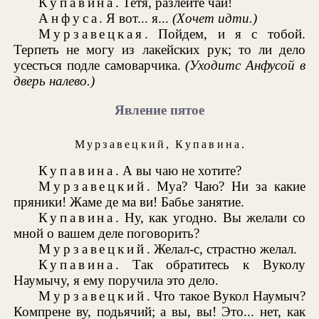
Купавина
. Тетя, разлейте чай!
Анфуса
. Я вот... я...
(Хочет идти.)
Мурзавецкая
. Пойдем, и я с тобой.
Терпеть не могу из лакейских рук; то ли дело
усесться подле самоварчика.
(Уходитс Анфусой в
дверь налево.)
Явление пятое
Мурзавецкий
,
Купавина
.
Купавина
. А вы чаю не хотите?
Мурзавецкий
. Муа? Чаю? Ни за какие
пряники! Жаме де ма ви! Бабье занятие.
Купавина
. Ну, как угодно. Вы желали со
мной о вашем деле поговорить?
Мурзавецкий
. Желал-с, страстно желал.
Купавина
. Так обратитесь к Вуколу
Наумычу, я ему поручила это дело.
Мурзавецкий
. Что такое Вукол Наумыч?
Компрене ву, подьячий; а вы, вы! Это... нет, как