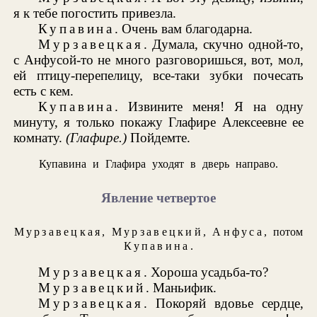
я к тебе погостить привезла.
Купавина
. Очень вам благодарна.
Мурзавецкая
. Думала, скучно одной-то,
с Анфусой-то не много разговоришься, вот, мол,
ей птицу-перепелицу, все-таки зубки почесать
есть с кем.
Купавина
. Извините меня! Я на одну
минуту, я только покажу Глафире Алексеевне ее
комнату.
(Глафире.)
Пойдемте.
Купавина и Глафира уходят в дверь направо.
Явление четвертое
Мурзавецкая
,
Мурзавецкий
,
Анфуса
, потом
Купавина
.
Мурзавецкая
. Хороша усадьба-то?
Мурзавецкий
. Маньифик.
Мурзавецкая
. Покоряй вдовье сердце,