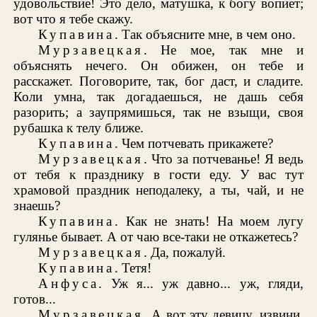
удовольствие! Это дело, матушка, к богу вопиет;
вот что я тебе скажу.
Купавина
. Так объясните мне, в чем оно.
Мурзавецкая
. Не мое, так мне и
объяснять нечего. Он обижен, он тебе и
расскажет. Поговорите, так, бог даст, и сладите.
Коли умна, так догадаешься, не дашь себя
разорить; а заупрямишься, так не взыщи, своя
рубашка к телу ближе.
Купавина
. Чем потчевать прикажете?
Мурзавецкая
. Что за потчеванье! Я ведь
от тебя к празднику в гости еду. У вас тут
храмовой праздник неподалеку, а ты, чай, и не
знаешь?
Купавина
. Как не знать! На моем лугу
гулянье бывает. А от чаю все-таки не откажетесь?
Мурзавецкая
. Да, пожалуй.
Купавина
. Тетя!
Анфуса
. Уж я... уж давно... уж, гляди,
готов...
Мурзавецкая
. А вот эту девицу, извини,