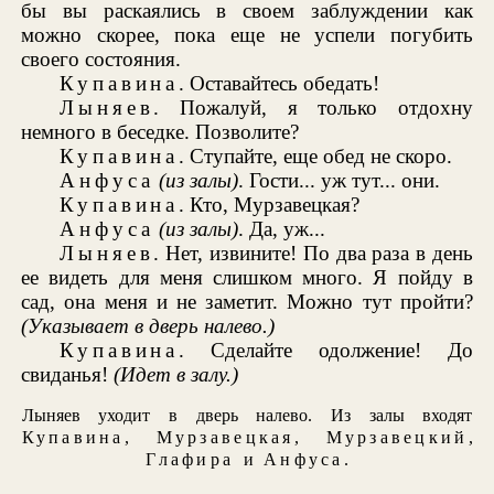
бы вы раскаялись в своем заблуждении как
можно скорее, пока еще не успели погубить
своего состояния.
Купавина
. Оставайтесь обедать!
Лыняев
. Пожалуй, я только отдохну
немного в беседке. Позволите?
Купавина
. Ступайте, еще обед не скоро.
Анфуса
(из залы)
. Гости... уж тут... они.
Купавина
. Кто, Мурзавецкая?
Анфуса
(из залы)
. Да, уж...
Лыняев
. Нет, извините! По два раза в день
ее видеть для меня слишком много. Я пойду в
сад, она меня и не заметит. Можно тут пройти?
(Указывает в дверь налево.)
Купавина
. Сделайте одолжение! До
свиданья!
(Идет в залу.)
Лыняев уходит в дверь налево. Из залы входят
Купавина
,
Мурзавецкая
,
Мурзавецкий
,
Глафира
и
Анфуса
.