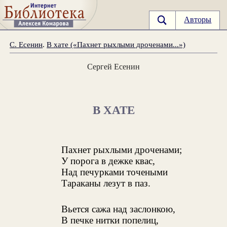
Авторы
С. Есенин
.
В хате («Пахнет рыхлыми дроченами...»)
Сергей Есенин
В ХАТЕ
Пахнет рыхлыми дроченами;
У порога в дежке квас,
Над печурками точеными
Тараканы лезут в паз.
Вьется сажа над заслонкою,
В печке нитки попелиц,