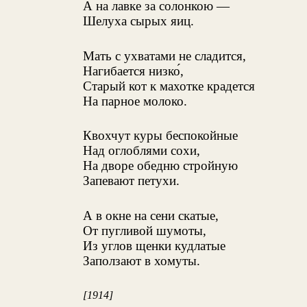
А на лавке за солонкою —
Шелуха сырых яиц.
Мать с ухватами не сладится,
Нагибается низко́,
Старый кот к махотке крадется
На парное молоко.
Квохчут куры беспокойные
Над оглоблями сохи,
На дворе обедню стройную
Запевают петухи.
А в окне на сени скатые,
От пугливой шумоты,
Из углов щенки кудлатые
Заползают в хомуты.
[1914]