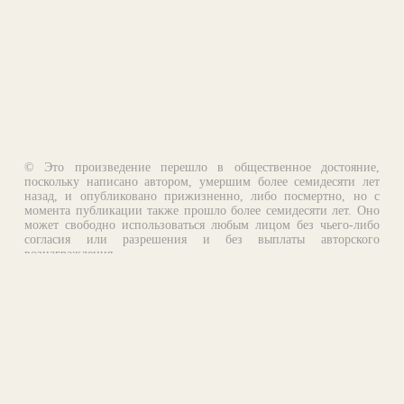
© Это произведение перешло в общественное достояние,
поскольку написано автором, умершим более семидесяти лет
назад, и опубликовано прижизненно, либо посмертно, но с
момента публикации также прошло более семидесяти лет. Оно
может свободно использоваться любым лицом без чьего-либо
согласия или разрешения и без выплаты авторского
вознаграждения.
Email:
otklik@ilibrary.ru
О библиотеке
Реклама на сайте
©1996—2026 Алексей Комаров. Подборка произведений,
оформление, программирование.