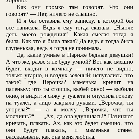
хорошо.
Как они громко там говорят. Что они
говорят? — Нет, ничего не слышно.
И я бы оставила ему записку, в которой бы
все написала. Ведь я ему тогда сказала: „Нынче
день моего рождения“. Какая смелая тогда я
была. Как это я была такая? Да ведь я тогда была
глупенькая, ведь я тогда не понимала.
Да, какие умные в Париже бедные девушки!
А что же, разве я не буду умной? Вот как смешно
будет: входят в комнату — ничего не видно,
только угарно, и воздух зеленый; испугались: что
такое? где Верочка? маменька кричит на
папеньку: что ты стоишь, выбей окно! — выбили
окно, и видят: я сижу у туалета и опустила голову
на туалет, а лицо закрыла руками. „Верочка, ты
угорела?“ — а я молчу. „Верочка, что ты
молчишь?“ — „Ах, да она удушилась!“ Начинают
кричать, плакать. Ах, как это будет смешно, что
они будут плакать, и маменька станет
рассказывать, как она меня любила.