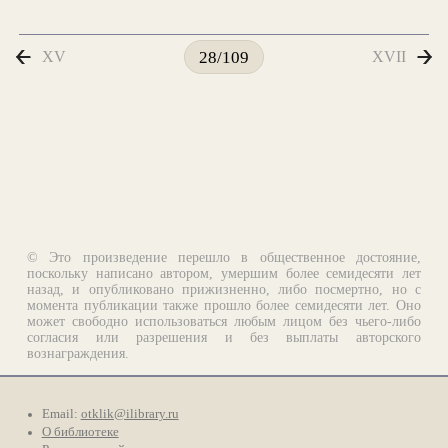
XV
XVII
28/109
© Это произведение перешло в общественное достояние,
поскольку написано автором, умершим более семидесяти лет
назад, и опубликовано прижизненно, либо посмертно, но с
момента публикации также прошло более семидесяти лет. Оно
может свободно использоваться любым лицом без чьего-либо
согласия или разрешения и без выплаты авторского
вознаграждения.
Email:
otklik@ilibrary.ru
О библиотеке