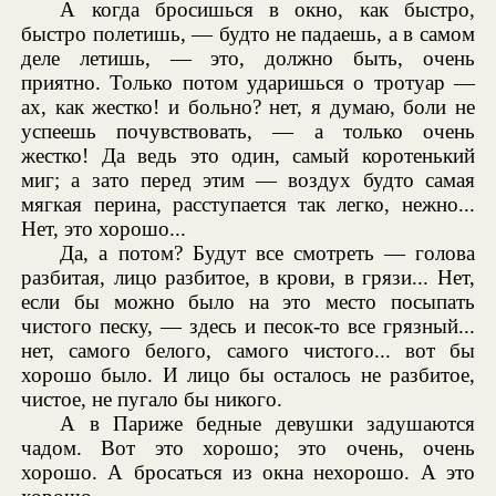
А когда бросишься в окно, как быстро,
быстро полетишь, — будто не падаешь, а в самом
деле летишь, — это, должно быть, очень
приятно. Только потом ударишься о тротуар —
ах, как жестко! и больно? нет, я думаю, боли не
успеешь почувствовать, — а только очень
жестко! Да ведь это один, самый коротенький
миг; а зато перед этим — воздух будто самая
мягкая перина, расступается так легко, нежно...
Нет, это хорошо...
Да, а потом? Будут все смотреть — голова
разбитая, лицо разбитое, в крови, в грязи... Нет,
если бы можно было на это место посыпать
чистого песку, — здесь и песок-то все грязный...
нет, самого белого, самого чистого... вот бы
хорошо было. И лицо бы осталось не разбитое,
чистое, не пугало бы никого.
А в Париже бедные девушки задушаются
чадом. Вот это хорошо; это очень, очень
хорошо. А бросаться из окна нехорошо. А это