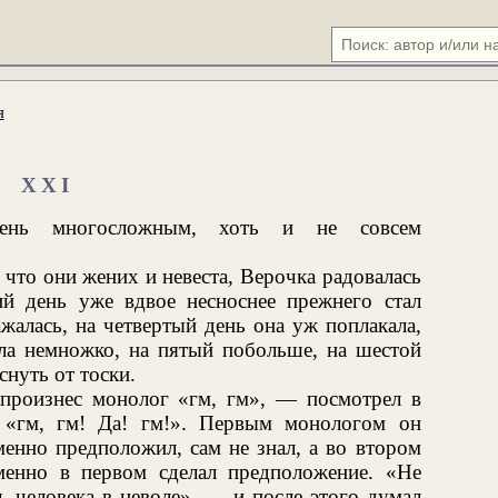
я
XXI
чень многосложным, хоть и не совсем
 что они жених и невеста, Верочка радовалась
й день уже вдвое несноснее прежнего стал
ажалась, на четвертый день она уж поплакала,
ала немножко, на пятый побольше, на шестой
снуть от тоски.
произнес монолог «гм, гм», — посмотрел в
 «гм, гм! Да! гм!». Первым монологом он
менно предположил, сам не знал, а во втором
менно в первом сделал предположение. «Не
ь человека в неволе», — и после этого думал