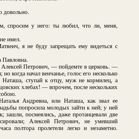
о довольно.
м, спросим у него: ты любил, что ли, меня,
не имел.
атвеич, я не буду запрещать ему видеться с
а Павловна.
 Алексей Петрович, — пойдемте в церковь. —
 но когда начал венчанье, голос его несколько
 Наташа, ступай к отцу, муж не кормилец, а
цовских хлебах! — впрочем, после нескольких
собою.
аталья Андревна, или Наташа, как звал ее
вадьбы попросила молодых зайти к ней; у ней
к; зашли, посмеялись, даже протанцевали две
сировали; Алексей Петрович, не умевший
 часа полтора пролетели легко и незаметно.