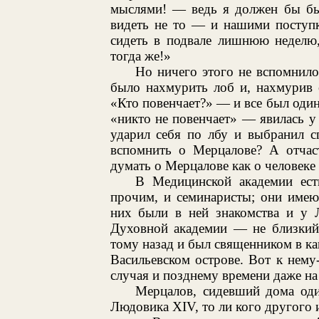
мыслями! — ведь я должен бы был
видеть не то — и нашими поступк
сидеть в подвале лишнюю неделю,
тогда же!»
Но ничего этого не вспомнило
было нахмурить лоб и, нахмурив е
«Кто повенчает?» — и все был один
«никто не повенчает» — явилась у
ударил себя по лбу и выбранил с
вспомнить о Мерцалове? А отчас
думать о Мерцалове как о человек
В Медицинской академии ест
прочим, и семинаристы; они имею
них были в ней знакомства и у 
Духовной академии — не близкий
тому назад и был священником в к
Васильевском острове. Вот к нему
случая и позднему времени даже на
Мерцалов, сидевший дома оди
Людовика XIV, то ли кого другого 