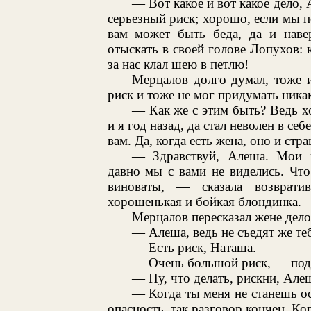
— Вот какое и вот какое дело, 
серьезный риск; хорошо, если мы п
вам может быть беда, да и наве
отыскать в своей голове Лопухов: 
за нас клал шею в петлю!
Мерцалов долго думал, тоже 
риск и тоже не мог придумать ника
— Как же с этим быть? Ведь хот
и я год назад, да стал неволен в се
вам. Да, когда есть жена, оно и стр
— Здравствуй, Алеша. Мои вс
давно мы с вами не виделись. Чт
виноваты, — сказала возврати
хорошенькая и бойкая блондинка.
Мерцалов пересказал жене дело
— Алеша, ведь не съедят же те
— Есть риск, Наташа.
— Очень большой риск, — под
— Ну, что делать, рискни, Але
— Когда ты меня не станешь ос
опасность, так разговор кончен. Ко