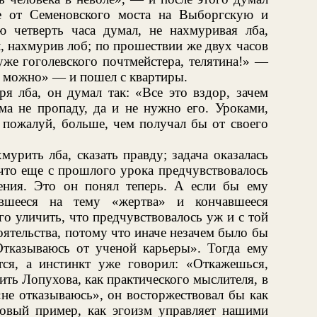
ге от Семеновского моста на Выборгскую и
ю четверть часа думал, не нахмуривая лба,
л, нахмурив лоб; по прошествии же двух часов
уже гоголевского почтмейстера, телятина!» —
е можно» — и пошел с квартиры.
ря лба, он думал так: «Все это вздор, зачем
ма не пропаду, да и не нужно его. Уроками,
 пожалуй, больше, чем получал бы от своего
мурить лба, сказать правду; задача оказалась
 что еще с прошлого урока предчувствовалось
ения. Это он понял теперь. А если бы ему
авшееся на тему «жертва» и кончавшееся
о уличить, что предчувствовалось уж и с той
оятельства, потому что иначе незачем было бы
Отказываюсь от ученой карьеры». Тогда ему
ется, а инстинкт уже говорил: «Откажешься,
ить Лопухова, как практического мыслителя, в
«не отказываюсь», он восторжествовал бы как
новый пример, как эгоизм управляет нашими