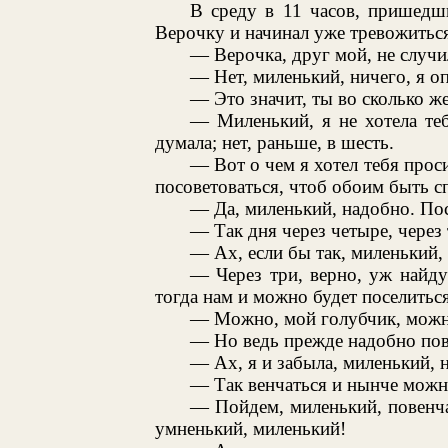
В среду в 11 часов, пришедш
Верочку и начинал уже тревожиться;
— Верочка, друг мой, не случи
— Нет, миленький, ничего, я оп
— Это значит, ты во сколько же
— Миленький, я не хотела тебе
думала; нет, раньше, в шесть.
— Вот о чем я хотел тебя прос
посоветоваться, чтоб обоим быть 
— Да, миленький, надобно. По
— Так дня через четыре, через 
— Ах, если бы так, миленький,
— Через три, верно, уж найду
тогда нам и можно будет поселитьс
— Можно, мой голубчик, можн
— Но ведь прежде надобно пов
— Ах, я и забыла, миленький, 
— Так венчаться и нынче можно
— Пойдем, миленький, повенчае
умненький, миленький!