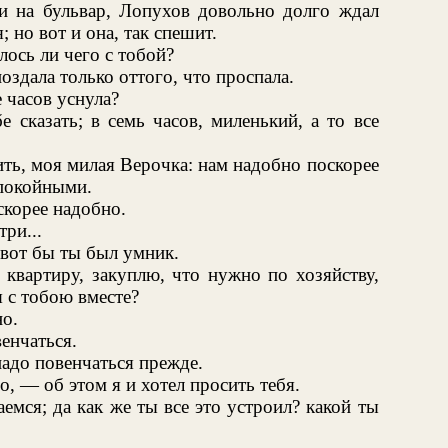
и на бульвар, Лопухов довольно долго ждал
 но вот и она, так спешит.
лось ли чего с тобой?
оздала только оттого, что проспала.
 часов уснула?
 сказать; в семь часов, миленький, а то все
ить, моя милая Верочка: нам надобно поскорее
спокойными.
скорее надобно.
три...
 вот бы ты был умник.
 квартиру, закуплю, что нужно по хозяйству,
я с тобою вместе?
о.
енчаться.
надо повенчаться прежде.
, — об этом я и хотел просить тебя.
мся; да как же ты все это устроил? какой ты