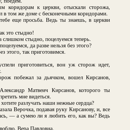
, поедем.
м коридорам к церкви, отыскали сторожа,
л в том же доме с бесконечными коридорами.
тебе еще просьба. Ведь ты знаешь, в церкви
ак это стыдно!
а слишком стыдно, поцелуемся теперь.
оцелуемся, да разве нельзя без этого?
ез этого, так приготовимся.
спели приготовиться, вон уж сторож идет,
.
рож побежал за дьячком, вошел Кирсанов,
Александр Матвеич Кирсанов, которого ты
ретить мне видеться.
 хотите разлучать наши нежные сердца?
зала Верочка, подавая руку Кирсанову, и, все
сь, — а сумею ли я любить его, как вы? Ведь
 люблю, Вера Павловна.