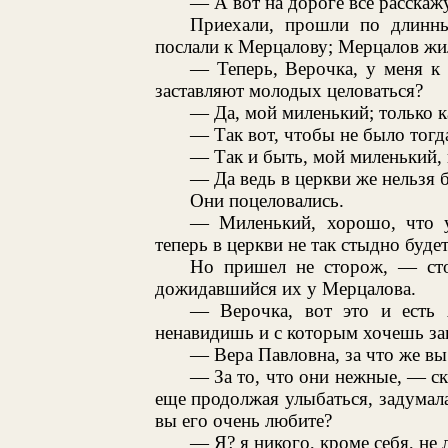
— А вот на дороге все расскажу
Приехали, прошли по длинны
послали к Мерцалову; Мерцалов жи
— Теперь, Верочка, у меня к 
заставляют молодых целоваться?
— Да, мой миленький; только к
— Так вот, чтобы не было тогд
— Так и быть, мой миленький, п
— Да ведь в церкви же нельзя б
Они поцеловались.
— Миленький, хорошо, что у
теперь в церкви не так стыдно будет
Но пришел не сторож, — сто
дожидавшийся их у Мерцалова.
— Верочка, вот это и есть 
ненавидишь и с которым хочешь зап
— Вера Павловна, за что же вы
— За то, что они нежные, — ска
еще продолжая улыбаться, задумала
вы его очень любите?
— Я? я никого, кроме себя, не