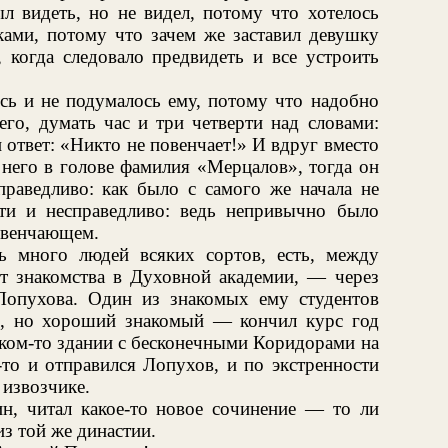
 видеть, но не видел, потому что хотелось
ами, потому что зачем же заставил девушку
 когда следовало предвидеть и все устроить
сь и не подумалось ему, потому что надобно
го, думать час и три четверти над словами:
 ответ: «Никто не повенчает!» И вдруг вместо
 него в голове фамилия «Мерцалов», тогда он
праведливо: как было с самого же начала не
ти и несправедливо: ведь непривычно было
е венчающем.
ь много людей всяких сортов, есть, между
т знакомства в Духовной академии, — через
Лопухова. Один из знакомых ему студентов
, но хороший знакомый — кончил курс год
аком-то здании с бесконечными Коридорами на
-то и отправился Лопухов, и по экстренности
 извозчике.
н, читал какое-то новое сочинение — то ли
из той же династии.