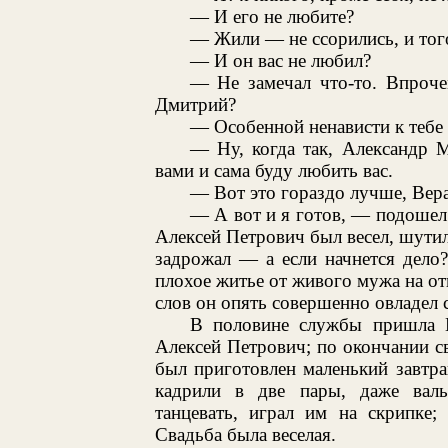
— И его не любите?
— Жили — не ссорились, и тог
— И он вас не любил?
— Не замечал что-то. Впроче
Дмитрий?
— Особенной ненависти к тебе 
— Ну, когда так, Александр М
вами и сама буду любить вас.
— Вот это гораздо лучше, Вер
— А вот и я готов, — подошел
Алексей Петрович был весел, шутил;
задрожал — а если начнется дело?
плохое житье от живого мужа на от
слов он опять совершенно овладел 
В половине службы пришла Н
Алексей Петрович; по окончании с
был приготовлен маленький завтра
кадрили в две пары, даже валь
танцевать, играл им на скрипке;
Свадьба была веселая.