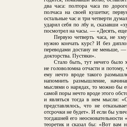
два часа: полтора часа по доро
полчаса на своей кушетке; перву
остальные час и три четверти дума
ударил себя по лбу и, сказавши «х
посмотрел на часы. — «Десять, ещ
Первую четверть часа, не хму
нужно кончать курс? И без дипло
переводами достану не меньше, —
докторства. Пустяки».
Стало быть, тут нечего было х
не головоломна отчасти и потому,
ему нечто вроде такого размышл
напомнить размышление, начин
мыслями о нарядах, то можно бы ег
самой поры нечто вроде этого обст
и являться тогда в нем мысли: «
представлялось, что не отказыва
отсрочки не будет». И если бы улич
тогдашней его неосновательности 
теоретик и сказал бы: «Вот вам 