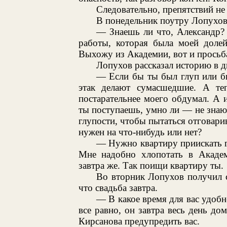
Следовательно, препятствий не 
В понедельник поутру Лопухов
— Знаешь ли что, Александр? 
работы, которая была моей долей
Выхожу из Академии, вот и просьб
Лопухов рассказал историю в д
— Если бы ты был глуп или бы
этак делают сумасшедшие. А теп
постарательнее моего обдумал. А и
ты поступаешь, умно ли — не знаю; 
глупости, чтобы пытаться отговарив
нужен на что-нибудь или нет?
— Нужно квартиру приискать г
Мне надобно хлопотать в Академ
завтра же. Так поищи квартиру ты.
Во вторник Лопухов получил с
что свадьба завтра.
— В какое время для вас удоб
все равно, он завтра весь день д
Кирсанова предупредить вас.