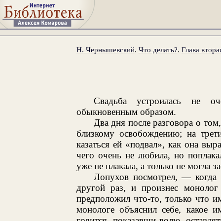
Н. Чернышевский
.
Что делать?
.
Глава втора
Свадьба устроилась не о
обыкновенным образом.
Два дня после разговора о том,
близкому освобождению; на трети
казаться ей «подвал», как она выр
чего очень не любила, но поплак
уже не плакала, а только не могла за
Лопухов посмотрел, — когда 
другой раз, и произнес монолог
предположил что-то, только что и
монологе объяснил себе, какое и
годится, показавши волю, оставлят