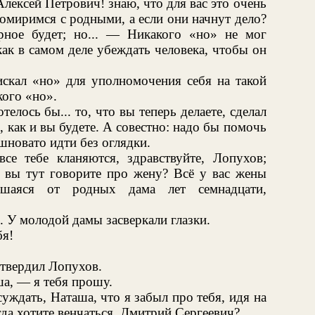
Алексей Петрович! знаю, что для вас это очень
омиримся с родными, а если они начнут дело?
рное будет; но... — Никакого «но» не мог
как в самом деле убеждать человека, чтобы он
искал «но» для уполномочения себя на такой
кого «но».
елось бы... то, что вы теперь делаете, сделал
бе, как и вы будете. А совестно: надо бы помочь
ашновато идти без оглядки.
е тебе кланяются, здравствуйте, Лопухов;
о вы тут говорите про жену? Всё у вас жены
вшаяся от родных дама лет семнадцати,
. У молодой дамы засверкали глазки.
бя!
твердил Лопухов.
ша, — я тебя прошу.
уждать, Наташа, что я забыл про тебя, идя на
гда хотите венчаться, Дмитрий Сергеевич?